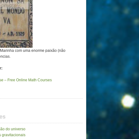
a Marinha com uma enorme paixão (não
ências.
r:
e – Free Online Math Courses
es
ão do universo
 gravitacionais