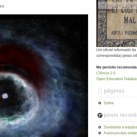
RY
Um oficial reformado d
correspondida) pelas ci
Me permito recomenda
Ciência 2.0
Open Education Databas
páginas
Sobre
posts recent
Sondando a expans
A procura das ondas