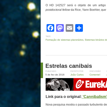
O HD 142527 será o objeto de um artigo a
postdoctoral fellow
da Rice, Yann Boehler, que 
Facebook
Mastodon
Email
Share
TAGS
Formação de sistemas planetários
,
Sistemas binários d
Estrelas canibais
PUBLICADO
ESCRITO POR
DISCUSSÃO
5 de fev de 2016
João Carlos
Comente!
Link para o original:
‘Cannibalism’
Nova pesquisa mostra o passado turbulento de