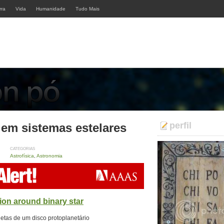
rra
Vida
Humanidade
Tudo Mais
perfil
em sistemas estelares
CATEGORIAS
Astrofísica
,
Astronomia
ion around binary star
etas de um disco protoplanetário