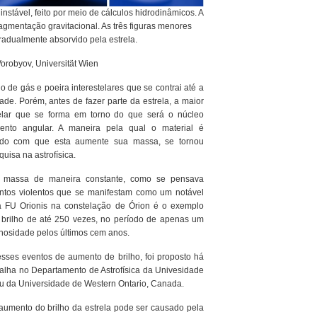
nstável, feito por meio de cálculos hidrodinâmicos. A
ragmentação gravitacional. As três figuras menores
adualmente absorvido pela estrela.
orobyov, Universität Wien
o de gás e poeira interestelares que se contrai até a
ade. Porém, antes de fazer parte da estrela, a maior
elar que se forma em torno do que será o núcleo
nto angular. A maneira pela qual o material é
zendo com que esta aumente sua massa, se tornou
uisa na astrofísica.
m massa de maneira constante, como se pensava
ntos violentos que se manifestam como um notável
la FU Orionis na constelação de Órion é o exemplo
 brilho de até 250 vezes, no período de apenas um
nosidade pelos últimos cem anos.
sses eventos de aumento de brilho, foi proposto há
alha no Departamento de Astrofísica da Univesidade
 da Universidade de Western Ontario, Canada.
aumento do brilho da estrela pode ser causado pela