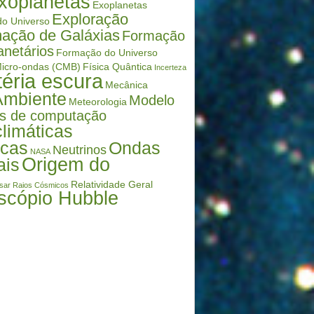
xoplanetas
Exoplanetas
Exploração
o Universo
ação de Galáxias
Formação
anetários
Formação do Universo
icro-ondas (CMB)
Física Quântica
Incerteza
éria escura
Mecânica
Ambiente
Modelo
Meteorologia
s de computação
limáticas
icas
Ondas
Neutrinos
NASA
Origem do
ais
Relatividade Geral
sar
Raios Cósmicos
scópio Hubble