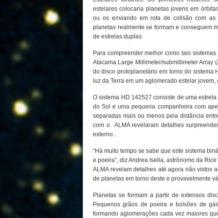
estelares colocaria planetas jovens em órbita
ou os enviando em rota de colisão com as e
planetas realmente se formam e conseguem ma
de estrelas duplas.
Para compreender melhor como tais sistemas
Atacama Large Millimeter/submillimeter Array
do disco protoplanetário em torno do sistema
luz da Terra em um aglomerado estelar jovem
O sistema HD 142527 consiste de uma estrela
do Sol e uma pequena companheira com apen
separadas mais ou menos pela distância entre
com o ALMA revelaram detalhes surpreendent
externo..
“Há muito tempo se sabe que este sistema bin
e poeira”, diz Andrea Isella, astrônomo da Ric
ALMA revelam detalhes até agora não vistos a
de planetas em torno deste e provavelmente vár
Planetas se formam a partir de extensos dis
Pequenos grãos de poeira e bolsões de gás
formando aglomerações cada vez maiores que,