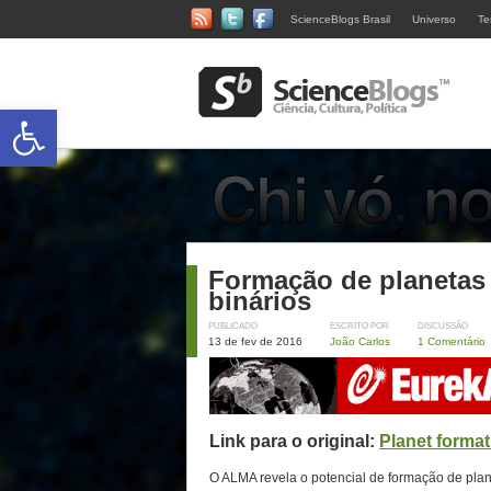
ScienceBlogs Brasil
Universo
Te
Abrir a barra de ferramentas
Formação de planetas 
binários
PUBLICADO
ESCRITO POR
DISCUSSÃO
13 de fev de 2016
João Carlos
1 Comentário
Link para o original:
Planet format
O ALMA revela o potencial de formação de plan