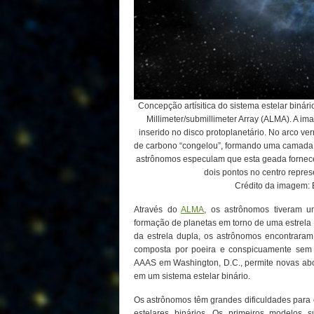
Concepção artísitica do sistema estelar bin
Millimeter/submillimeter Array (ALMA). A im
inserido no disco protoplanetário. No arco v
de carbono “congelou”, formando uma camada 
astrônomos especulam que esta geada fornece 
dois pontos no centro repres
Crédito da imagem:
Através do
ALMA
, os astrônomos tiveram u
formação de planetas em torno de uma estrela bi
da estrela dupla, os astrônomos encontrara
composta por poeira e conspicuamente sem 
AAAS em Washington, D.C., permite novas abo
em um sistema estelar binário.
Os astrônomos têm grandes dificuldades par
estelares binários. Os primeiros modelos 