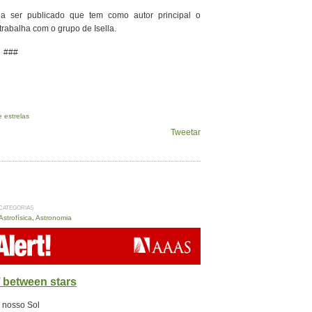
 ser publicado que tem como autor principal o
trabalha com o grupo de Isella.
###
e estrelas
Tweetar
CATEGORIAS
Astrofísica
,
Astronomia
 between stars
 nosso Sol