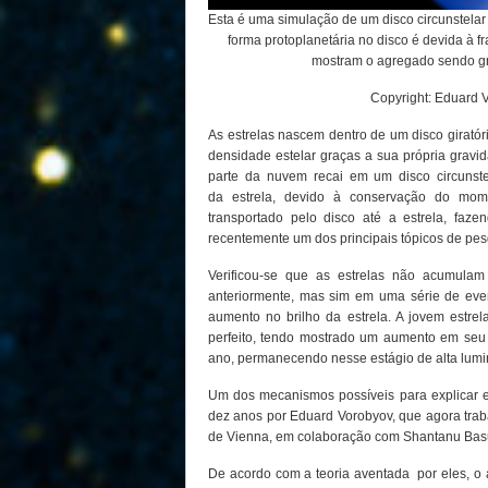
Esta é uma simulação de um disco circunstelar i
forma protoplanetária no disco é devida à f
mostram o agregado sendo gr
Copyright: Eduard V
As estrelas nascem dentro de um disco giratóri
densidade estelar graças a sua própria gravid
parte da nuvem recai em um disco circunst
da estrela, devido à conservação do mome
transportado pelo disco até a estrela, fa
recentemente um dos principais tópicos de pesq
Verificou-se que as estrelas não acumula
anteriormente, mas sim em uma série de eve
aumento no brilho da estrela. A jovem estre
perfeito, tendo mostrado um aumento em seu
ano, permanecendo nesse estágio de alta lumi
Um dos mecanismos possíveis para explicar e
dez anos por Eduard Vorobyov, que agora trab
de Vienna, em colaboração com Shantanu Basu
De acordo com a teoria aventada por eles, o 