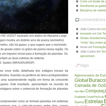
Corre um boato de q
Decifrando as galáx
Berçários de estrel
comentários
João Carlos
em
Um 
leonardo
em
Um Tex
ário HD 142527 baseado nos dados do Atacama Large
Ondas Gravitaciona
agem mostra um distinto arco de poeira (vermelho)
“onda” das ondas gr
ermelho, não há gases, o que sugere que o monóxido
Inoue
em
Formação 
de geada sobre os grãos de poeira nessa região. Os
João Carlos
em
Tem
um impulso inicial para a formação de planetas. Os
aproximam
entam as duas estrelas do sistema.
 B. Saxton (NRAO/AUI/NSF)
tags
ma nova visão detalhada dos estágios iniciais da
Aglomerados de Estr
nária. Inserida na periferia do disco protoplanetário
Buraco
Global
m uma surpreendente região em forma de crescente
gases. Este resultado, apresentado na reunião da
Camada de Ozô
rdagens sobre o potencial de formação de planetas
Computaç
Van Allen
Dualidade Onda/Partícula
Estrelas
a compreender como se formam planetas em sistemas
Gama
sugeriam que o cabo-de-guerra entre dois corpos