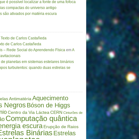
ue é possível localizar a fonte de uma fofoca
ias compactas do universo antigo
as são ativados por matéria escura
Texto de Carlos Castañeda
to de Carlos Castañeda
is – Rede Social do Aprendendo Física
em
A
avitacionais
de planetas em sistemas estelares binários
pos turbulentos: quando duas estrelas se
Aquecimento
elas
Antimatéria
s Negros
Bóson de Higgs
nio
Centro da Via Láctea
CERN
Cinturões de
Computação quântica
ão
energia escura
Erupção de Raios
Estrelas Binárias
Estrelas