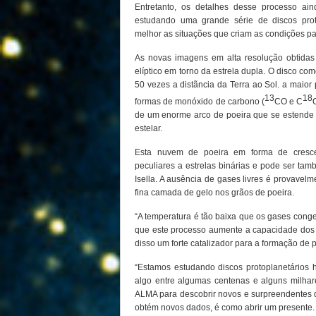
Entretanto, os detalhes desse processo a
estudando uma grande série de discos pro
melhor as situações que criam as condições pa
As novas imagens em alta resolução obtida
elíptico em torno da estrela dupla. O disco com
50 vezes a distãncia da Terra ao Sol. a maior
13
18
formas de monóxido de carbono (
CO e C
de um enorme arco de poeira que se estende 
estelar.
Esta nuvem de poeira em forma de crescent
peculiares a estrelas binárias e pode ser ta
Isella. A ausência de gases livres é provave
fina camada de gelo nos grãos de poeira.
“A temperatura é tão baixa que os gases congel
que este processo aumente a capacidade dos 
disso um forte catalizador para a formação de p
“Estamos estudando discos protoplanetários 
algo entre algumas centenas e alguns milh
ALMA para descobrir novos e surpreendentes 
obtém novos dados, é como abrir um presente.