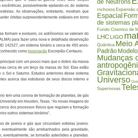
E
de Nêutrons
s excêntricas, possivelmente ejetando-os do sistema
rochosos
Expansão d
strelas. As observações, entretanto, mostram que
Espacial
Form
nter órbitas surpreendentemente estáveis em torno
de sistemas pl
Fundo Cósmico de M
mat
 se formam e evoluem, os astrônomos se valeram do
LHC
LIGO
 (ALMA) para fazer uma nova e detalhada observação
Meio 
Quântica
 HD 142527, um sistema binário a cerca de 450 anos-
Padrão
Modelo
, conhecido como
Associação
Escorpião-Centauro.
Mudanças c
 principal com um pouco mais que o dobro da massa
antropogên
as cerca de um terço da massa do Sol. Elas estão
Gravitacion
 o Sol e Saturno. Estudos anteriores desse sistema
Universo
es acerca das estruturas de seus discos interno e
Qua
Tele
Supernovas
ário tem uma corona de formação de planetas, de gás
e University em Houston, Texas. “As novas imagens do
cerca dos processos físicos que regulam a formação
ios outros sistemas binários”.
cos de poeira e gás que circundam estrelas jovens.
 eventualmente são arrebanhados pela gravidade,
 eventualmente, se tornarão asteróides e planetas.