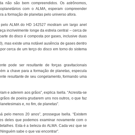
inda não são bem compreendidos. Os astrônomos,
toplanetários com o ALMA, esperam compreender
ra a formação de planetas pelo universo afora.
s pelo ALMA do HD 142527 mostram um largo anel
eça incrivelmente longe da estrela central – cerca de
 parte do disco é composta por gases, inclusive duas
O), mas existe uma notável ausência de gases dentro
por cerca de um terço do disco em torno do sistema
e pode ser resultante de forças gravitacionais
mbém a chave para a formação de planetas, especula
lmente resultante de seu congelamento, formando uma
am e aderem aos grãos”, explica Isella. “Acresita-se
grãos de poeira grudarem uns nos outros, o que faz
lanetesimais e, no fim, de planetas”.
há pelo menos 20 anos”, prossegue Isella. “Existem
ares deles que podemos examinar novamente com o
detalhes. Esta é a beleza do ALMA. Cada vez que se
 Ninguém sabe o que vai encontrar”.