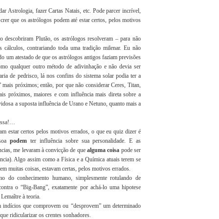
r Astrologia, fazer Cartas Natais, etc. Pode parcer incrível,
crer que os astrólogos podem até estar certos, pelos motivos
 descobriram Plutão, os astrólogos resolveram – para não
us cálculos, contrariando toda uma tradição milenar. Eu não
do um atestado de que os astrólogos antigos faziam previsões
” como qualquer outro método de adivinhação e não devia ser
ria de pedrisco, lá nos confins do sistema solar podia ter a
 mais próximos; então, por que não considerar Ceres, Titan,
mais próximos, maiores e com influência mais direta sobre a
vidosa a suposta influência de Urano e Netuno, quanto mais a
dessa!…
m estar certos pelos motivos errados, o que eu quiz dizer é
ssoa
podem
ter influência sobre sua personalidade. E as
ências, me levaram à convicção de que
alguma coisa
pode ser
ancia). Algo assim como a Física e a Química atuais terem se
 em muitas coisas, estavam certas, pelos motivos errados.
mo do conhecimento humano, simplesmente rotulando de
contra o “Big-Bang”, exatamente por achá-lo uma hipotese
Lemaître à teoria.
stem indícios que comprovem ou “desprovem” um determinado
que ridicularizar os crentes sonhadores.