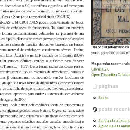
 ditos e ao menos três (provavelmente muitos mais) planetas-
o deve orbitar o Sol, ser esférico e grande o suficiente para
lutão não atende o terceiro quesito, foi rebaixado a planeta-
os, Ceres e Xena (cujo nome oficial ainda é 2003UB).
 E MICROFONES podem possivelmente ser feitos
spuma de embalagem de ferroeletreto. Tal como em materiais
e tornam permanentemente polarizados na presença de um
s os dipolos elétricos se tornam permanentemente polarizados
uma nova classe de materiais eletroativos baseados em baratas
Um oficial reformado d
como material de embalagem e isolamento térmico. Porém,
correspondida) pelas ci
(em Linz, Áustria) e na Universidade de Princeton (EUA)
lar campos elétricos grandes o suficiente para disparar
Me permito recomenda
ect Transistor – FET). Desta forma, muitas das coisas para as
Ciência 2.0
truídas com o uso de materiais de ferroeletreto, baratos e
Open Education Databas
ores já demonstraram no laboratório versões funcionais de
z, diz que sua nova forma de dispositivos eletrônicos macios
páginas
a de uma folha de papel e microfones flexíveis para telefones
brinquedos, aparelhos para surdez e sistemas de som ambiente
Sobre
4 de agosto de 2006)
a, pode existir sob condições ideais de temperatura e
posts recent
u em gigantes gelados, como Netuno. O gelo, na Terra, existe
aparece como gelo cristalino ou em flocos de neve com seis
Sondando a expans
como pequenos cristalitos nas altas camadas atmosféricas) e
A procura das ondas
de pressão. Um novo estudo teórico, feito pelos físicos no