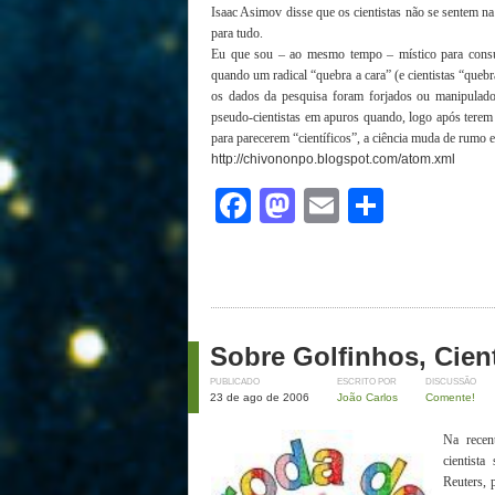
Isaac Asimov disse que os cientistas não se sentem na
para tudo.
Eu que sou – ao mesmo tempo – místico para consum
quando um radical “quebra a cara” (e cientistas “que
os dados da pesquisa foram forjados ou manipulado
pseudo-cientistas em apuros quando, logo após terem
para parecerem “científicos”, a ciência muda de rumo
http://chivononpo.blogspot.com/atom.xml
Facebook
Mastodon
Email
Share
Sobre Golfinhos, Cient
PUBLICADO
ESCRITO POR
DISCUSSÃO
23 de ago de 2006
João Carlos
Comente!
Na recen
cientist
Reuters, 