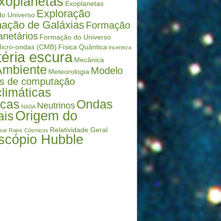
xoplanetas
Exoplanetas
Exploração
o Universo
ação de Galáxias
Formação
anetários
Formação do Universo
icro-ondas (CMB)
Física Quântica
Incerteza
éria escura
Mecânica
Ambiente
Modelo
Meteorologia
s de computação
limáticas
icas
Ondas
Neutrinos
NASA
Origem do
ais
Relatividade Geral
sar
Raios Cósmicos
scópio Hubble