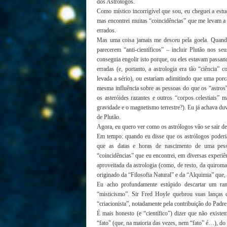
dos Astrólogos.
Como místico incorrigível que sou, eu cheguei a estuda
mas encontrei muitas “coincidências” que me levam a 
errados.
Mas uma coisa jamais me desceu pela goela. Quando
parecerem “anti-científicos” – incluir Plutão nos se
conseguia engolir isto porque, ou eles estavam passan
erradas (e, portanto, a astrologia era tão “ciência
levada a sério), ou estariam adimitindo que uma porca
mesma influência sobre as pessoas do que os “astros”
os asteróides razantes e outros “corpos celestiais” 
gravidade e o magnetismo terrestre?). Eu já achava du
de Plutão.
Agora, eu quero ver como os astrólogos vão se sair 
Em tempo: quando eu disse que os astrólogos poderia
que as datas e horas de nascimento de uma pe
“coincidências” que eu encontrei, em diversas experi
aproveitada da astrologia (como, de resto, da quirom
originado da “Filosofia Natural” e da “Alquimia” que,
Eu acho profundamente estúpido descartar um ra
“misticismo”. Sir Fred Hoyle quebrou suas lanças 
“criacionista”, notadamente pela contribuição do Padre 
É mais honesto (e “científico”) dizer que não exi
“fato” (que, na maioria das vezes, nem “fato” é…), do 