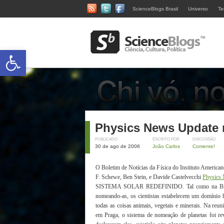
ScienceBlogs Brasil
Universo
Te
Abrir a barra de ferramentas
Physics News Update 
PUBLICADO
ESCRITO POR
DISCUSSÃO
30 de ago de 2006
João Carlos
Comente!
O Boletim de Notícias da Física do Instituto American
F. Schewe, Ben Stein, e Davide Castelvecchi
Physics
SISTEMA SOLAR REDEFINIDO. Tal como na Bíblia,
nomeando-as, os cientistas estabelecem um domínio
todas as coisas animais, vegetais e minerais. Na reu
em Praga, o sistema de nomeação de planetas foi rev