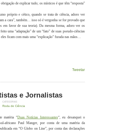
 obrigação de explicar tudo; os místicos é que têm “resposta”
o próprio e cético, quando se trata de ciência, adoro ver
bram a cara”, também… isso só é vergonha se for provado que
s em favor de sua teoria). Da mesma forma, adoro ver os
 feito uma “adaptação” de um “fato” de suas pseudo-ciências
 e eles ficam com mais uma “explicação” furada nas mãos…
Tweetar
istas e Jornalistas
CATEGORIAS
Roda de Ciência
te matéria “
Duas Notícias Interessantes
“, eu desanquei o
a sul-africano Paul Manger, por conta de uma matéria da
publicada em “O Globo on Line”, por conta das declarações