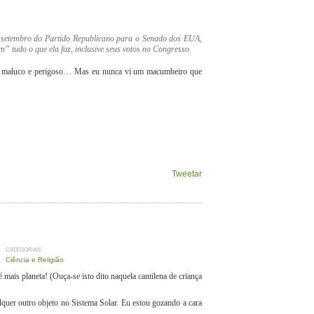
 setembro do Partido Republicano para o Senado dos EUA,
” tudo o que ela faz, inclusive seus votos no Congresso.
 é maluco e perigoso… Mas eu nunca vi um macumbeiro que
Tweetar
CATEGORIAS
Ciência e Religião
mais planeta! (Ouça-se isto dito naquela cantilena de criança
quer outro objeto no Sistema Solar. Eu estou gozando a cara