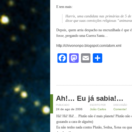
E tem mais:
Harris, uma candidata nas primárias de 5 de
disse que suas convicções religiosas “animavam
Depois, quem arria despacho na encruzilhada é que
fosse, pregando uma Guerra Santa…
http://chivononpo.blogspot.com/atom.xml
Facebook
Mastodon
Email
Share
Ah!… Eu já sabia!…
PUBLICADO
ESCRITO POR
DISCUSSÃO
24 de ago de 2006
João Carlos
Comente!
Há! Há! Há!… Plutão não é mais planeta! Plutão não é 
gozando a cara de alguém)
Eu não tenho nada contra Plutão, Sedna, Xena ou qual