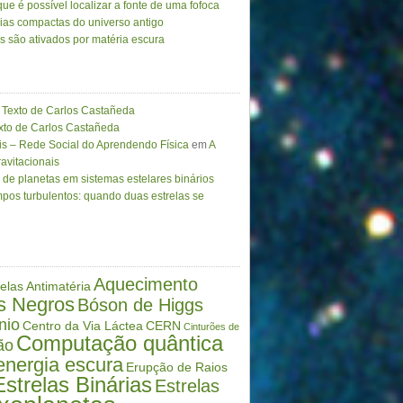
ue é possível localizar a fonte de uma fofoca
ias compactas do universo antigo
as são ativados por matéria escura
Texto de Carlos Castañeda
to de Carlos Castañeda
is – Rede Social do Aprendendo Física
em
A
avitacionais
de planetas em sistemas estelares binários
pos turbulentos: quando duas estrelas se
Aquecimento
elas
Antimatéria
s Negros
Bóson de Higgs
nio
Centro da Via Láctea
CERN
Cinturões de
Computação quântica
ão
energia escura
Erupção de Raios
Estrelas Binárias
Estrelas