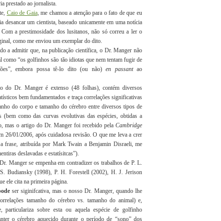
ria prestado ao jornalista.
te,
Caio de Gaia
, me chamou a atenção para o fato de que eu
ia desancar um cientista, baseado unicamente em uma notícia
. Com a prestimosidade dos lusitanos, não só correu a ler o
ginal, como me enviou um exemplar do dito.
do a admitir que, na publicação científica, o Dr. Manger não
tal como “os golfinhos são tão idiotas que nem tentam fugir de
sões”, embora possa tê-lo dito (ou não)
en passant
ao
ho do Dr. Manger é extenso (48 folhas), contém diversos
atísticos bem fundamentados e traça correlações significativas
anho do corpo e tamanho do cérebro entre diversos tipos de
 (bem como das curvas evolutivas das espécies, obtidas a
ico, mas o artigo do Dr. Manger foi recebido pela
Cambridge
m 26/01/2006, após cuidadosa revisão. O que me leva a crer
 a frase, atribuída por Mark Twain a Benjamin Disraeli, me
ntiras deslavadas e estatísitcas”).
r. Manger se empenha em contradizer os trabalhos de P. L.
 S. Budiansky (1998), P. H. Forestell (2002), H. J. Jerison
e ele cita na primeira página.
pode
ser siginifcativa, mas o nosso Dr. Manger, quando lhe
 correlações tamanho do cérebro vs. tamanho do animal) e,
particulariza sobre esta ou aquela espécie de golfinho
nter o cérebro aquecido durante o período de “sono” dos