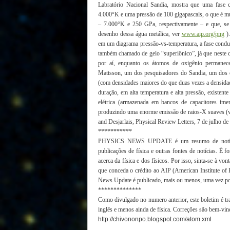
Labratório Nacional Sandia, mostra que uma fase 
4.000°K e uma pressão de 100 gigapascals, o que é mu
– 7.000°K e 250 GPa, respectivamente – e que, se 
desenho dessa água metálica, ver
www.aip.org/png
).
em um diagrama pressão-vs-temperatura, a fase conduto
também chamado de gelo “superiônico”, já que neste c
por aí, enquanto os átomos de oxigênio permane
Mattsson, um dos pesquisadores do Sandia, um dos ob
(com densidades maiores do que duas vezes a densidad
duração, em alta temperatura e alta pressão, existe
elétrica (armazenada em bancos de capacitores ime
produzindo uma enorme emissão de raios-X suaves (
and Desjarlais, Physical Review Letters, 7 de julho de
***********
PHYSICS NEWS UPDATE é um resumo de notícias 
publicações de física e outras fontes de notícias. É
acerca da física e dos físicos. Por isso, sinta-se à vo
que conceda o crédito ao AIP (American Institute of 
News Update é publicado, mais ou menos, uma vez p
**************
Como divulgado no numero anterior, este boletim é t
inglês e menos ainda de física. Correções são bem-vin
http://chivononpo.blogspot.com/atom.xml