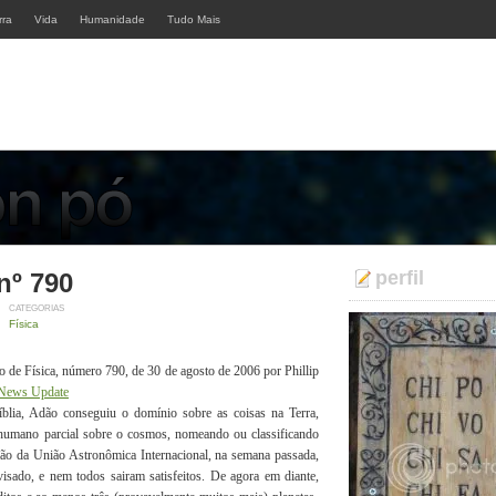
rra
Vida
Humanidade
Tudo Mais
perfil
nº 790
CATEGORIAS
Física
o de Física, número 790, de 30 de agosto de 2006 por Phillip
 News Update
 Adão conseguiu o domínio sobre as coisas na Terra,
 humano parcial sobre o cosmos, nomeando ou classificando
nião da União Astronômica Internacional, na semana passada,
isado, e nem todos sairam satisfeitos. De agora em diante,