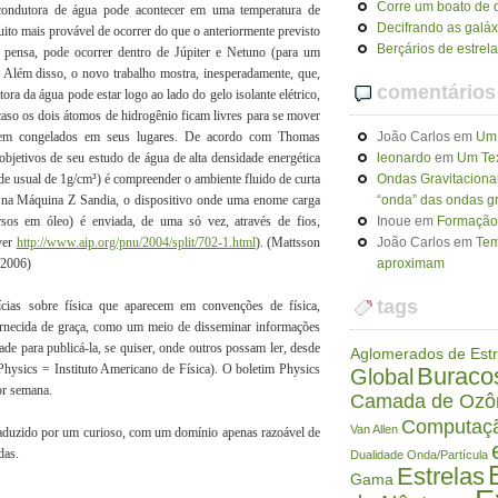
Corre um boato de q
condutora de água pode acontecer em uma temperatura de
Decifrando as galáx
ito mais provável de ocorrer do que o anteriormente previsto
Berçários de estrel
pensa, pode ocorrer dentro de Júpiter e Netuno (para um
 Além disso, o novo trabalho mostra, inesperadamente, que,
comentários
ra da água pode estar logo ao lado do gelo isolante elétrico,
aso os dois átomos de hidrogênio ficam livres para se mover
cem congelados em seus lugares. De acordo com Thomas
João Carlos
em
Um 
jetivos de seu estudo de água de alta densidade energética
leonardo
em
Um Tex
e usual de 1g/cm³) é compreender o ambiente fluido de curta
Ondas Gravitaciona
nte na Máquina Z Sandia, o dispositivo onde uma enome carga
“onda” das ondas gr
rsos em óleo) é enviada, de uma só vez, através de fios,
Inoue
em
Formação 
ver
http://www.aip.org/pnu/2004/split/702-1.html
). (Mattsson
João Carlos
em
Tem
 2006)
aproximam
tags
sobre física que aparecem em convenções de física,
 fornecida de graça, como um meio de disseminar informações
ntade para publicá-la, se quiser, onde outros possam ler, desde
Aglomerados de Estr
Physics = Instituto Americano de Física). O boletim Physics
Buraco
Global
or semana.
Camada de Ozô
Computaç
Van Allen
raduzido por um curioso, com um domínio apenas razoável de
das.
Dualidade Onda/Partícula
Estrelas
Gama