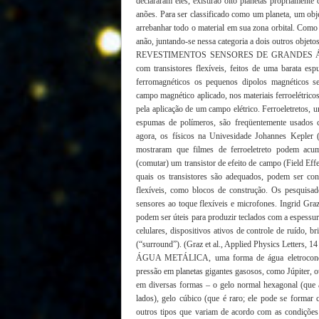
declararam eles, existirão oito planetas propriamente
anões. Para ser classificado como um planeta, um objet
arrebanhar todo o material em sua zona orbital. Como P
anão, juntando-se nessa categoria a dois outros objet
REVESTIMENTOS SENSORES DE GRANDES ÁREAS
com transistores flexíveis, feitos de uma barata e
ferromagnéticos os pequenos dipolos magnéticos s
campo magnético aplicado, nos materiais ferroelétrico
pela aplicação de um campo elétrico. Ferroeletretos, 
espumas de polímeros, são freqüentemente usados 
agora, os físicos na Univesidade Johannes Kepler 
mostraram que filmes de ferroeletreto podem acumu
(comutar) um transistor de efeito de campo (Field Eff
quais os transistores são adequados, podem ser cons
flexíveis, como blocos de construção. Os pesquisad
sensores ao toque flexíveis e microfones. Ingrid Gra
podem ser úteis para produzir teclados com a espessur
celulares, dispositivos ativos de controle de ruído, 
(“surround”). (Graz et al., Applied Physics Letters, 1
ÁGUA METÁLICA, uma forma de água eletrocondutor
pressão em planetas gigantes gasosos, como Júpiter, o
em diversas formas – o gelo normal hexagonal (que 
lados), gelo cúbico (que é raro; ele pode se formar 
outros tipos que variam de acordo com as condições 