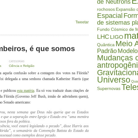
E
de Nêutrons
rochosos
Expansão d
Espacial
Form
de sistemas pl
Tweetar
Fundo Cósmico de M
mat
LHC
LIGO
Meio 
Quântica
mbeiros, é que somos
Padrão
Modelo
Mudanças c
CATEGORIAS
antropogên
s
Ciência e Religião
Gravitacion
 aquela confusão sobre a contagem dos votos na Flórida?
Universo
foi delegada a uma senhora chamada Katherine Harris (que
Qua
Tele
Supernovas
, e publicou
esta matéria
. Eu só vou traduzir duas citações de
 da Flórida (Governo Jeff Bush, irmão de adivinhem quem),
 ao Senado americano:
arou, nesta semana que Deus não queria que os Estados
 e que a separação entre Igreja e Estado era “uma mentira
sos fora da politica.
sência, você estará legislando o pecado”, disse Harris aos
Flórida”, o semanário da Convenção Batista do Estado da
mossexual como exemplos desse pecado.