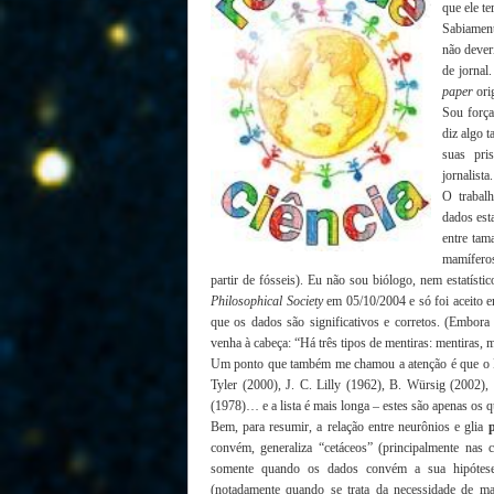
que ele te
Sabiamen
não dever
de jornal
paper
ori
Sou força
diz algo 
suas pri
jornalista.
O trabal
dados est
entre tam
mamíferos
partir de fósseis). Eu não sou biólogo, nem estatíst
Philosophical Society
em 05/10/2004 e só foi aceito e
que os dados são significativos e corretos. (Embora
venha à cabeça: “Há três tipos de mentiras: mentiras, me
Um ponto que também me chamou a atenção é que o D
Tyler (2000), J. C. Lilly (1962), B. Würsig (2002),
(1978)… e a lista é mais longa – estes são apenas os qu
Bem, para resumir, a relação entre neurônios e glia
convém, generaliza “cetáceos” (principalmente nas
somente quando os dados convém a sua hipótese, 
(notadamente quando se trata da necessidade de ma