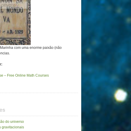
a Marinha com uma enorme paixão (não
ências.
r:
e – Free Online Math Courses
es
ão do universo
 gravitacionais