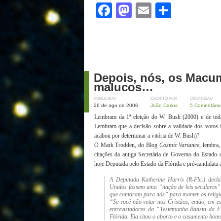
Facebook
Mastodon
Email
Share
Depois, nós, os Macu
malucos…
PUBLICADO
ESCRITO POR
DISCUSSÃO
26 de ago de 2006
João Carlos
5 Comentário
Lembram da 1ª eleição do W. Bush (2000) e de toda
Lembram que a decisão sobre a validade dos votos 
acabou por determinar a vitória de W. Bush)?
O Mark Trodden, do Blog
Cosmic Variance
, lembra
citações da antiga Secretária de Governo do Estado
hoje Deputada pelo Estado da Flórida e pré-candidata
A Deputada Katherine Harris (R-Fla.) decl
Unidos fossem uma “nação de leis seculares”
que contaram para nós” para manter os religio
“Se você não votar nos Cristãos, então, em es
entrevistadores da “Testemunha Batista da 
Flórida. Ela citou o aborto e o casamento ho