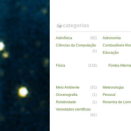
categorias
Astrofísica
(92)
Astronomia
Ciências da Computação
Combustíveis fós
(1)
Educação
Física
(218)
Fontes Alterna
Meio Ambiente
(31)
Meteorologia
Oceanografia
(1)
Pessoal
Relatividade
(1)
Resenha de Livro
Variedades científicas
(81)