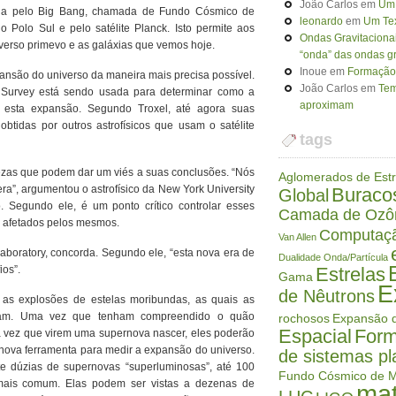
João Carlos
em
Um 
da pelo Big Bang, chamada de Fundo Cósmico de
leonardo
em
Um Tex
 Polo Sul e pelo satélite Planck. Isto permite aos
Ondas Gravitaciona
verso primevo e as galáxias que vemos hoje.
“onda” das ondas gr
Inoue
em
Formação 
pansão do universo da maneira mais precisa possível.
João Carlos
em
Tem
Survey está sendo usada para determinar como a
aproximam
do esta expansão. Segundo Troxel, até agora suas
btidas por outros astrofísicos que usam o satélite
tags
ezas que podem dar um viés a suas conclusões. “Nós
Aglomerados de Estr
ra”, argumentou o astrofísico da New York University
Buraco
Global
. Segundo ele, é um ponto crítico controlar esses
Camada de Ozô
m afetados pelos mesmos.
Computaç
Van Allen
aboratory, concorda. Segundo ele, “esta nova era de
Dualidade Onda/Partícula
Estrelas
ios”.
Gama
E
de Nêutrons
 as explosões de estelas moribundas, as quais as
ram. Uma vez que tenham compreendido o quão
rochosos
Expansão d
Espacial
Form
a vez que virem uma supernova nascer, eles poderão
a nova ferramenta para medir a expansão do universo.
de sistemas pl
e dúzias de supernovas “superluminosas”, até 100
Fundo Cósmico de M
mais comum. Elas podem ser vistas a dezenas de
mat