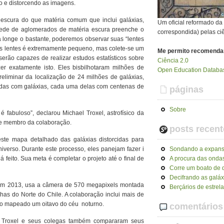
o e distorcendo as imagens.
a escura do que matéria comum que inclui galáxias,
Um oficial reformado d
 rede de aglomerados de matéria escura preenche o
correspondida) pelas ci
a longe o bastante, poderemos observar suas “lentes
as lentes é extremamente pequeno, mas colete-se um
Me permito recomenda
serão capazes de realizar estudos estatísticos sobre
Ciência 2.0
r exatamente isto. Eles bisbilhotaram milhões de
Open Education Databas
liminar da localização de 24 milhões de galáxias,
das com galáxias, cada uma delas com centenas de
páginas
Sobre
fabuloso”, declarou Michael Troxel, astrofísico da
 e membro da colaboração.
posts recent
ste mapa detalhado das galáxias distorcidas para
Sondando a expans
iverso. Durante este processo, eles panejam fazer i
A procura das ondas
 feito. Sua meta é completar o projeto até o final de
Corre um boato de q
Decifrando as galáx
em 2013, usa a câmera de 570 megapixels montada
Berçários de estrel
as do Norte do Chile. A colaboração inclui mais de
terão mapeado um oitavo do céu noturno.
comentários
s, Troxel e seus colegas também compararam seus