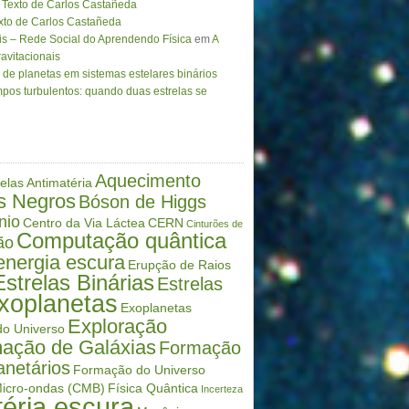
Texto de Carlos Castañeda
to de Carlos Castañeda
is – Rede Social do Aprendendo Física
em
A
avitacionais
de planetas em sistemas estelares binários
pos turbulentos: quando duas estrelas se
Aquecimento
elas
Antimatéria
s Negros
Bóson de Higgs
nio
Centro da Via Láctea
CERN
Cinturões de
Computação quântica
ão
energia escura
Erupção de Raios
Estrelas Binárias
Estrelas
xoplanetas
Exoplanetas
Exploração
o Universo
ação de Galáxias
Formação
anetários
Formação do Universo
icro-ondas (CMB)
Física Quântica
Incerteza
éria escura