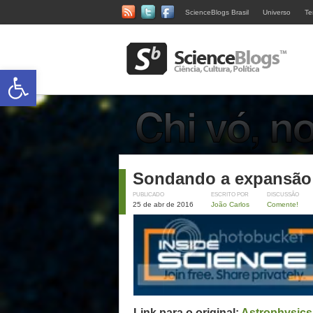
ScienceBlogs Brasil
Universo
Te
Abrir a barra de ferramentas
Sondando a expansão
PUBLICADO
ESCRITO POR
DISCUSSÃO
25 de abr de 2016
João Carlos
Comente!
Link para o original:
Astrophysics