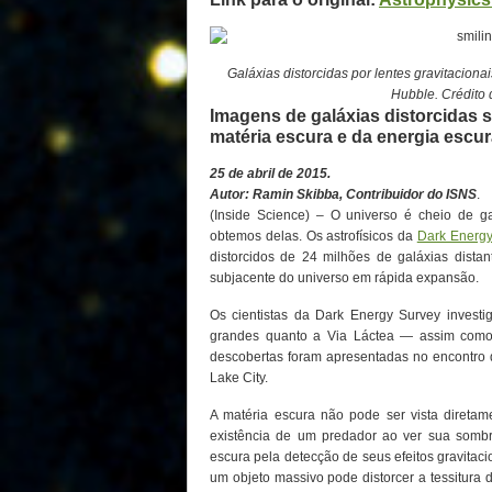
Galáxias distorcidas por lentes gravitacio
Hubble. Crédit
Imagens de galáxias distorcidas 
matéria escura e da energia escur
25 de abril de 2015.
Autor: Ramin Skibba, Contribuidor do ISNS
.
(Inside Science) – O universo é cheio de g
obtemos delas. Os astrofísicos da
Dark Energy
distorcidos de 24 milhões de galáxias dista
subjacente do universo em rápida expansão.
Os cientistas da Dark Energy Survey invest
grandes quanto a Via Láctea — assim como 
descobertas foram apresentadas no encontro d
Lake City.
A matéria escura não pode ser vista diretame
existência de um predador ao ver sua sombra,
escura pela detecção de seus efeitos gravitaci
um objeto massivo pode distorcer a tessitura 