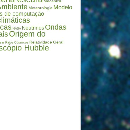
Mecânica
Ambiente
Modelo
Meteorologia
s de computação
limáticas
icas
Ondas
Neutrinos
NASA
Origem do
ais
Relatividade Geral
sar
Raios Cósmicos
scópio Hubble