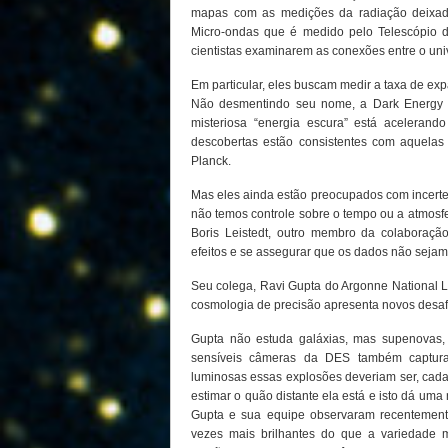
mapas com as medições da radiação deixa
Micro-ondas que é medido pelo Telescópio do
cientistas examinarem as conexões entre o uni
Em particular, eles buscam medir a taxa de ex
Não desmentindo seu nome, a Dark Energy 
misteriosa “energia escura” está aceleran
descobertas estão consistentes com aquelas o
Planck.
Mas eles ainda estão preocupados com incert
não temos controle sobre o tempo ou a atmosfe
Boris Leistedt, outro membro da colaboração
efeitos e se assegurar que os dados não seja
Seu colega, Ravi Gupta do Argonne National L
cosmologia de precisão apresenta novos desaf
Gupta não estuda galáxias, mas supenovas,
sensíveis câmeras da DES também captu
luminosas essas explosões deveriam ser, cad
estimar o quão distante ela está e isto dá um
Gupta e sua equipe observaram recentement
vezes mais brilhantes do que a variedade 