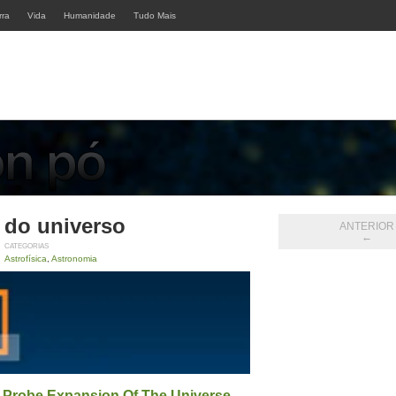
rra
Vida
Humanidade
Tudo Mais
 do universo
ANTERIOR
←
CATEGORIAS
Astrofísica
,
Astronomia
 Probe Expansion Of The Universe