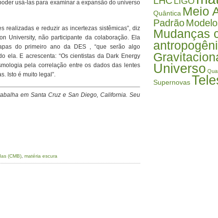
LHC
LIGO
 poder usá-las para examinar a expansão do universo
Meio 
Quântica
Padrão
Modelo
s realizadas e reduzir as incertezas sistêmicas”, diz
Mudanças c
on University, não participante da colaboração. Ela
antropogên
apas do primeiro ano da DES , “que serão algo
Gravitacion
o ela. E acrescenta: “Os cientistas da Dark Energy
Universo
smologia pela correlação entre os dados das lentes
Qua
. Isto é muito legal”.
Tele
Supernovas
rabalha em Santa Cruz e San Diego, California. Seu
das (CMB)
,
matéria escura