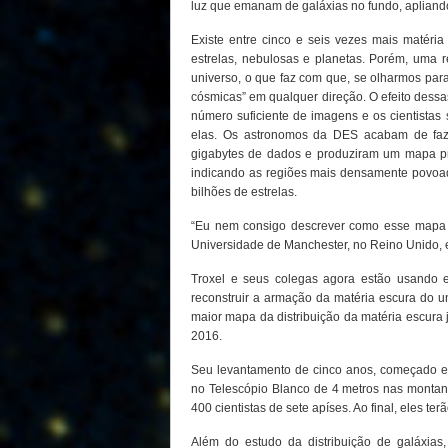
luz que emanam de galáxias no fundo, apliand
Existe entre cinco e seis vezes mais matéri
estrelas, nebulosas e planetas. Porém, uma
universo, o que faz com que, se olharmos par
cósmicas” em qualquer direção. O efeito dess
número suficiente de imagens e os cientistas 
elas. Os astronomos da DES acabam de faze
gigabytes de dados e produziram um mapa pre
indicando as regiões mais densamente povoa
bilhões de estrelas.
“Eu nem consigo descrever como esse mapa é 
Universidade de Manchester, no Reino Unido,
Troxel e seus colegas agora estão usando e
reconstruir a armação da matéria escura do un
maior mapa da distribuição da matéria escura já
2016.
Seu levantamento de cinco anos, começado 
no Telescópio Blanco de 4 metros nas montanh
400 cientistas de sete apíses. Ao final, eles 
Além do estudo da distribuição de galáxia