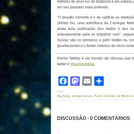
milhões de anos luz de distância e ele espera
em seu passado mais profundo.
“O desafio corrente é o de calibrar as mediçõe
Shirley Ho, uma astrofísica da Carnegie Mell
ansia pela publicação dos dados e dos m
entusiasmante para se trabalhar com”, segund
Survey são os primeiros a po0r limites na co
gravitacionais e o fundo cósmico de micro-ondas
Ramin Skibba é um escritor de ciências que t
twitter é
@raminskibba
.
Facebook
Mastodon
Email
Share
TAGS
Big Bang
,
energia escura
,
Fundo Cósmico de Micro-on
DISCUSSÃO - 0 COMENTÁRIOS