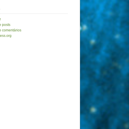
a
r
e posts
e comentários
ess.org