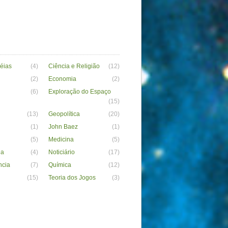
déias
(4)
Ciência e Religião
(12)
(2)
Economia
(2)
(6)
Exploração do Espaço
(15)
(13)
Geopolítica
(20)
(1)
John Baez
(1)
(5)
Medicina
(5)
ia
(4)
Noticiário
(17)
ncia
(7)
Química
(12)
(15)
Teoria dos Jogos
(3)