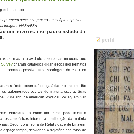
nais aparecem nesta imagem do Telescópio Espacial
o da Imagem: NASA/ESA
são um novo recurso para o estudo da
a.
perfil
aláxias, mas a gravidade distorce as imagens que
 Survey
criaram catálogos gigantescos dos formatos
ntes, tornando possível uma sondagem da estrutura
igaram a “rede cósmica” de galáxias no mínimo tão
os aglomerados ocultos de matéria escura. Suas
e 17 de abril da American Physical Society em Salt
nte, entretanto, tal como um animal pode inferir a
 os astrofísicos inferem a distribuição da matéria
onais. Segundo a Teoria da Relatividade de Einstein,
do espaço-tempo, desviando a trajetória dos raios de