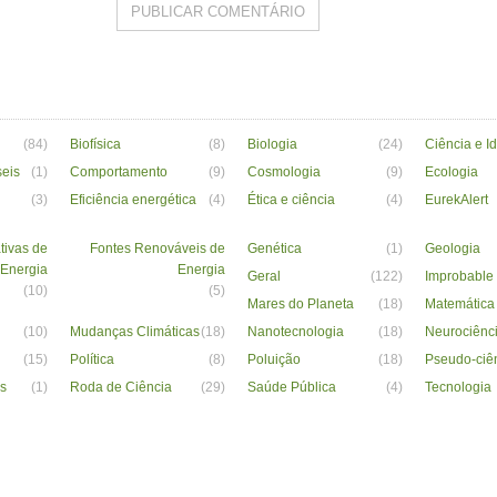
(84)
Biofísica
(8)
Biologia
(24)
Ciência e I
seis
(1)
Comportamento
(9)
Cosmologia
(9)
Ecologia
(3)
Eficiência energética
(4)
Ética e ciência
(4)
EurekAlert
tivas de
Fontes Renováveis de
Genética
(1)
Geologia
Energia
Energia
Geral
(122)
Improbable
(10)
(5)
Mares do Planeta
(18)
Matemática
(10)
Mudanças Climáticas
(18)
Nanotecnologia
(18)
Neurociênc
(15)
Política
(8)
Poluição
(18)
Pseudo-ciê
s
(1)
Roda de Ciência
(29)
Saúde Pública
(4)
Tecnologia