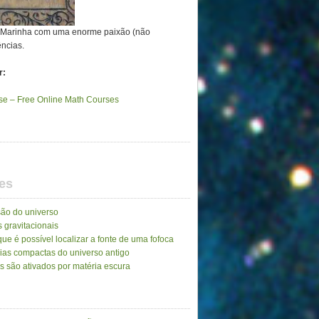
a Marinha com uma enorme paixão (não
ências.
r:
e – Free Online Math Courses
es
ão do universo
 gravitacionais
ue é possível localizar a fonte de uma fofoca
ias compactas do universo antigo
as são ativados por matéria escura