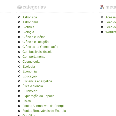
categorias
met
Astrofísica
Acessa
Astronomia
Feed d
Biofísica
Feed d
Biologia
WordPr
Ciência e Idéias
Ciência e Religião
Ciências da Computação
Combustíveis fósseis
Comportamento
Cosmologia
Ecologia
Economia
Educação
Eficiência energética
Ética e ciência
EurekAlert
Exploração do Espaço
Física
Fontes Alternativas de Energia
Fontes Renováveis de Energia
Genética