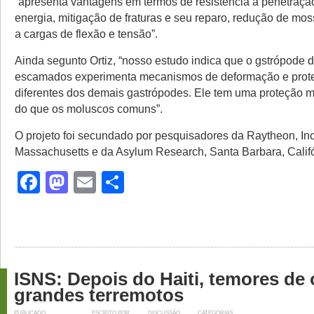
“apresenta vantagens em termos de resistência à penetraçã
energia, mitigação de fraturas e seu reparo, redução de mos
a cargas de flexão e tensão”.
Ainda segunto Ortiz, “nosso estudo indica que o gstrópode 
escamados experimenta mecanismos de deformação e prot
diferentes dos demais gastrópodes. Ele tem uma proteção mu
do que os moluscos comuns”.
O projeto foi secundado por pesquisadores da Raytheon, Inc
Massachusetts e da Asylum Research, Santa Barbara, Califó
Facebook
Mastodon
Email
Share
ISNS: Depois do Haiti, temores de 
grandes terremotos
PUBLICADO
ESCRITO POR
DISCUSSÃO
CATEGORIAS