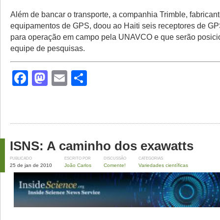
Além de bancar o transporte, a companhia Trimble, fabrican
equipamentos de GPS, doou ao Haiti seis receptores de G
para operação em campo pela UNAVCO e que serão posici
equipe de pesquisas.
Facebook
Mastodon
Email
Share
ISNS: A caminho dos exawatts
PUBLICADO
ESCRITO POR
DISCUSSÃO
CATEGORIAS
25 de jan de 2010
João Carlos
Comente!
Variedades científicas