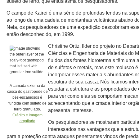
sulfeto de ferro, que entusiasma os pesquisadores.
O campo de Kairei é uma série de profundas fendas na super
ao longo de uma cadeia de montanhas vulcânicas abaixo do
Nela, os pesquisadores de uma expedição descobriram esse
então desconhecido, em 1999.
Christine Ortiz, líder do projeto no Depa
Ciências e Engenharia de Materiais do MI
fluidos das fontes hidrotermais têm uma 
de sulfetos e metais, mas este molusco é
incorporar esses materiais abundantes n
estrutura de sua casca. Nós ficamos int
A camada externa da
estudar a estrutura e as propriedades d
casca do gastrópode de
para ver como elas se comportam mecan
pés-escamosos é
acrescentando que a cmada interior org
fundida com sulfeto de
ferro granulado.
apresenta interesse.
Crédito e imagem
ampliada
Os pesquisadores se mostraram particul
interessados nas vantagens que a estrut
para a proteção contra ataques penetrantes vindos de preda