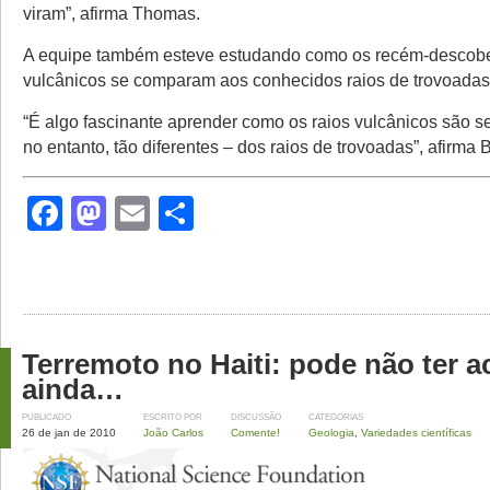
viram”, afirma Thomas.
A equipe também esteve estudando como os recém-descobe
vulcânicos se comparam aos conhecidos raios de trovoadas
“É algo fascinante aprender como os raios vulcânicos são s
no entanto, tão diferentes – dos raios de trovoadas”, afirma
Facebook
Mastodon
Email
Share
Terremoto no Haiti: pode não ter 
ainda…
PUBLICADO
ESCRITO POR
DISCUSSÃO
CATEGORIAS
26 de jan de 2010
João Carlos
Comente!
Geologia
,
Variedades científicas