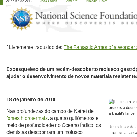
20 de jan de 2010
João Carlos
Comente!
Biologia
,
Física
[ Livremente traduzido de:
The Fantastic Armor of a Wonder 
Exoesqueleto de um recém-descoberto molusco gastr
ajudar o desenvolvimento de novos materiais resistente
18 de janeiro de 2010
Nas profundezas do campo de Kairei de
fontes hidrotermais
, a quatro quilômetros e
meio de profundidade no Oceano Índico, os
Um molusco das 
cientistas descobriram um molusco
tem uma casca