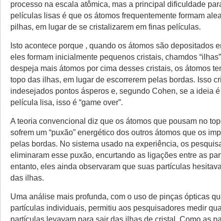
processo na escala atômica, mas a principal dificuldade par
películas lisas é que os átomos frequentemente formam ale
pilhas, em lugar de se cristalizarem em finas películas.
Isto acontece porque , quando os átomos são depositados e
eles formam inicialmente pequenos cristais, chamdos “ilhas
despeja mais átomos por cima desses cristais, os átomos te
topo das ilhas, em lugar de escorrerem pelas bordas. Isso cr
indesejados pontos ásperos e, segundo Cohen, se a ideia é
película lisa, isso é “game over”.
A teoria convencional diz que os átomos que pousam no top
sofrem um “puxão” energético dos outros átomos que os imp
pelas bordas. No sistema usado na experiência, os pesquis
eliminaram esse puxão, encurtando as ligações entre as par
entanto, eles ainda observaram que suas partículas hesita
das ilhas.
Uma análise mais profunda, com o uso de pinças ópticas 
partículas individuais, permitiu aos pesquisadores medir qu
partículas levavam para sair das ilhas de cristal. Como as p