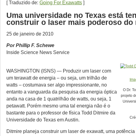
[ Traduzido de:
Going For Exawatts
]
Uma universidade no Texas está te
construir o laser mais poderoso do
25 de janeiro de 2010
Por Phillip F. Schewe
Inside Science News Service
WASHINGTON (ISNS) — Produzir um laser com
um terawatt de energia – ou seja, um trilhão de
Ima
watts – costumava ser algo impressionante, no
O Dr. To
entanto a vanguarda da pesquisa da energia óptica
projeto d
anda na casa de 1 quatrilhão de watts, ou seja, 1
Univers
petawatt. Porém mesmo uma tal energia não é o
bastante para o professor de física Todd Ditmire da
Cré
Universidade do Texas em Austin.
Ditmire planeja construir um laser de exawatt, uma potência