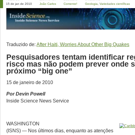
15 de jan de 2010
João Carlos
Comente!
Geologia
,
Variedades científicas
Traduzido de:
After Haiti, Worries About Other Big Quakes
Pesquisadores tentam identificar r
risco mas não podem prever onde s
próximo “big one”
15 de janeiro de 2010
Por Devin Powell
Inside Science News Service
WASHINGTON
(ISNS) — Nos últimos dias, enquanto as atenções