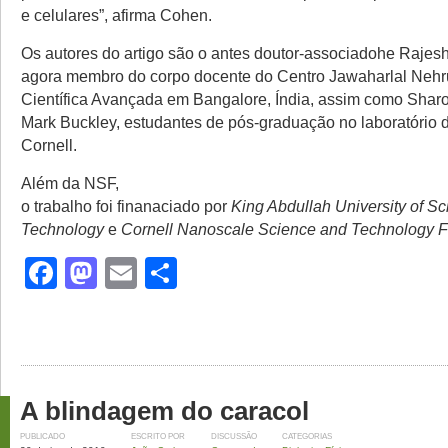
e celulares”, afirma Cohen.
Os autores do artigo são o antes doutor-associadohe Rajes
agora membro do corpo docente do Centro Jawaharlal Nehr
Científica Avançada em Bangalore, Índia, assim como Shar
Mark Buckley, estudantes de pós-graduação no laboratório
Cornell.
Além da NSF,
o trabalho foi finanaciado por
King Abdullah University of S
Technology
e
Cornell Nanoscale Science and Technology Fa
Facebook
Mastodon
Email
Share
A blindagem do caracol
PUBLICADO
ESCRITO POR
DISCUSSÃO
CATEGORIAS