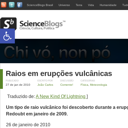
ScienceBlogs Brasil
Universo
Terra
Vida
Humanidade
Tud
Abrir a barra de ferramentas
Raios em erupções vulcânicas
PUBLICADO
ESCRITO POR
DISCUSSÃO
CATEGORIAS
27 de jan de 2010
João Carlos
Comente!
Física
,
Meteorologia
Traduzido de:
A New Kind Of Lightning
]
Um tipo de raio vulcânico foi descoberto durante a eru
Redoubt em janeiro de 2009.
26 de janeiro de 2010