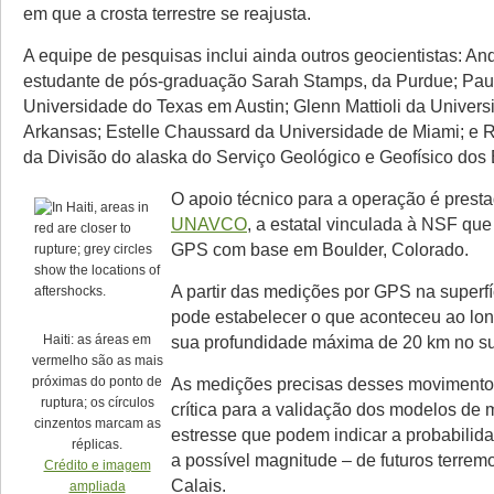
em que a crosta terrestre se reajusta.
A equipe de pesquisas inclui ainda outros geocientistas: An
estudante de pós-graduação Sarah Stamps, da Purdue; Pa
Universidade do Texas em Austin; Glenn Mattioli da Univer
Arkansas; Estelle Chaussard da Universidade de Miami; e 
da Divisão do alaska do Serviço Geológico e Geofísico dos
O apoio técnico para a operação é prest
UNAVCO
, a estatal vinculada à NSF que
GPS com base em Boulder, Colorado.
A partir das medições por GPS na superfí
pode estabelecer o que aconteceu ao lon
Haiti: as áreas em
sua profundidade máxima de 20 km no su
vermelho são as mais
próximas do ponto de
As medições precisas desses movimento
ruptura; os círculos
crítica para a validação dos modelos de
cinzentos marcam as
estresse que podem indicar a probabilida
réplicas.
a possível magnitude – de futuros terremo
Crédito e imagem
Calais.
ampliada