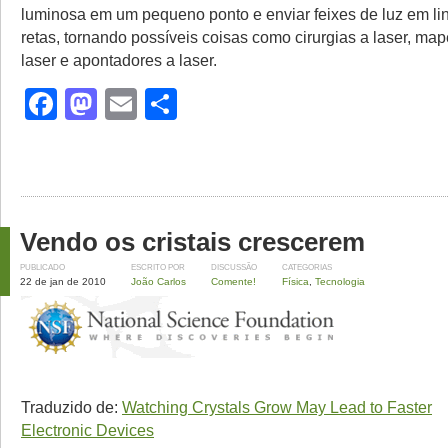
luminosa em um pequeno ponto e enviar feixes de luz em l
retas, tornando possíveis coisas como cirurgias a laser, m
laser e apontadores a laser.
Facebook
Mastodon
Email
Share
Vendo os cristais crescerem
PUBLICADO
ESCRITO POR
DISCUSSÃO
CATEGORIAS
22 de jan de 2010
João Carlos
Comente!
Física
,
Tecnologia
Traduzido de:
Watching Crystals Grow May Lead to Faster
Electronic Devices