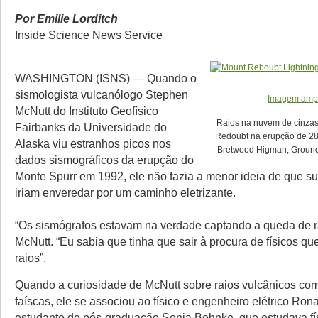
Por Emilie Lorditch
Inside Science News Service
WASHINGTON (ISNS) — Quando o
sismologista vulcanólogo Stephen
Imagem amp
McNutt do Instituto Geofísico
Raios na nuvem de cinzas
Fairbanks da Universidade do
Redoubt na erupção de 28
Alaska viu estranhos picos nos
Bretwood Higman, Ground
dados sismográficos da erupção do
Monte Spurr em 1992, ele não fazia a menor ideia de que s
iriam enveredar por um caminho eletrizante.
“Os sismógrafos estavam na verdade captando a queda de r
McNutt. “Eu sabia que tinha que sair à procura de físicos q
raios”.
Quando a curiosidade de McNutt sobre raios vulcânicos co
faíscas, ele se associou ao físico e engenheiro elétrico Ro
estudante de pós-graduação Sonja Behnke, que estudava fís