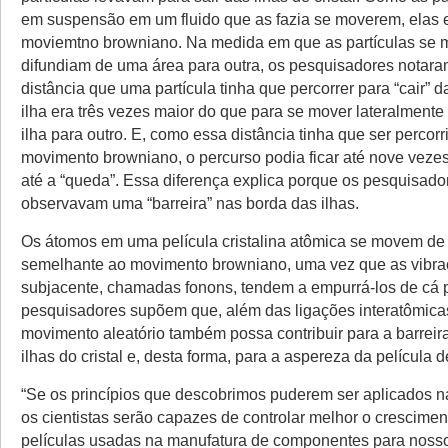
em suspensão em um fluido que as fazia se moverem, elas 
moviemtno browniano. Na medida em que as partículas se 
difundiam de uma área para outra, os pesquisadores notara
distância que uma partícula tinha que percorrer para “cair” 
ilha era três vezes maior do que para se mover lateralment
ilha para outro. E, como essa distância tinha que ser percor
movimento browniano, o percurso podia ficar até nove veze
até a “queda”. Essa diferença explica porque os pesquisado
observavam uma “barreira” nas borda das ilhas.
Os átomos em uma película cristalina atômica se movem d
semelhante ao movimento browniano, uma vez que as vibraç
subjacente, chamadas fonons, tendem a empurrá-los de cá p
pesquisadores supõem que, além das ligações interatômica
movimento aleatório também possa contribuir para a barreir
ilhas do cristal e, desta forma, para a aspereza da película de
“Se os princípios que descobrimos puderem ser aplicados n
os cientistas serão capazes de controlar melhor o crescimen
películas usadas na manufatura de componentes para nos