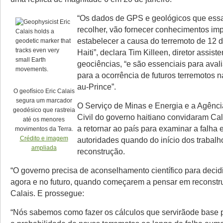
“Os dados de GPS e geológicos que essa
recolher, vão fornecer conhecimentos imp
estabelecer a causa do terremoto de 12 d
Haiti”, declara Tim Killeen, diretor assis
geociências, “e são essenciais para avali
para a ocorrência de futuros terremotos n
au-Prince”.
O geofísico Eric Calais
segura um marcador
O Serviço de Minas e Energia e a Agênc
geodésico que rastreia
Civil do governo haitiano convidaram Cal
até os menores
a retornar ao país para examinar a falha 
movimentos da Terra.
Crédito e imagem
autoridades quando do início dos trabalh
ampliada
reconstrução.
“O governo precisa de aconselhamento científico para decidi
agora e no futuro, quando começarem a pensar em reconstru
Calais. E prossegue:
“Nós sabemos como fazer os cálculos que servirãode base p