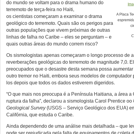
do mundo se voltam para o drama humano do
Ima
terremoto de terça-feira no Haiti,
A Placa Te
os cientistas começaram a examinar o drama
espremida
geológico do terremoto. Quais são os perigos para
ci
outras populações que vivem próximas de outras
C
linhas de falha no Caribe – eles se perguntam – e
quais outras áreas do mundo correm risco?
Os sismologistas apenas começaram o longo processo de a
reverberações geológicas do terremoto de magnitude 7,0. E
preocupados que o desastre desta semana possa aumentar
outro tremor no Haiti, embora seus modelos de computador
los depois que todos os dados estiverem digeridos.
“O que mais nos preocupa é a Península Haitiana, a área a
ruptura da falha”, declarou a sismologista Carol Prentice oo
Geological Survey
(USGS – Serviço Geológico dos EUA) em
Califórnia, que estuda o Caribe.
Ainda dependendo de uma análise mais detalhada – que l
pode ser prejudicada pela falta de equipamentos de coleta 