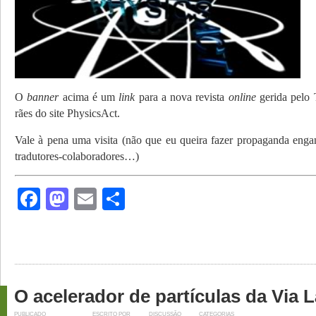
O
banner
acima é um
link
para a nova revista
online
gerida pelo 
rães do site PhysicsAct.
Vale à pena uma visita (não que eu queira fazer propaganda eng
tradutores-colaboradores…)
Facebook
Mastodon
Email
Share
O acelerador de partículas da Via 
PUBLICADO
ESCRITO POR
DISCUSSÃO
CATEGORIAS