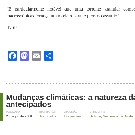
“É particularmente notável que uma torrente granular compo
macroscópicas forneça um modelo para explorar o assunto”.
-NSF-
Facebook
Mastodon
Email
Share
Mudanças climáticas: a natureza dá
antecipados
PUBLICADO
ESCRITO POR
DISCUSSÃO
CATEGORIAS
20 de jun de 2009
João Carlos
1 Comentário
Biologia
,
Meio Ambiente
,
Mudanç