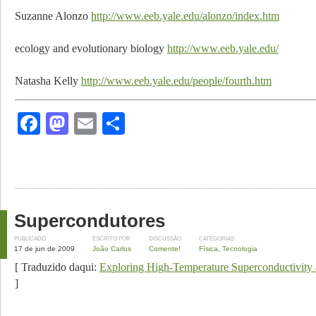
Suzanne Alonzo
http://www.eeb.yale.edu/alonzo/index.htm
ecology and evolutionary biology
http://www.eeb.yale.edu/
Natasha Kelly
http://www.eeb.yale.edu/people/fourth.htm
Facebook
Mastodon
Email
Share
Supercondutores
PUBLICADO
ESCRITO POR
DISCUSSÃO
CATEGORIAS
17 de jun de 2009
João Carlos
Comente!
Física
,
Tecnologia
[ Traduzido daqui:
Exploring High-Temperature Superconductivity
]