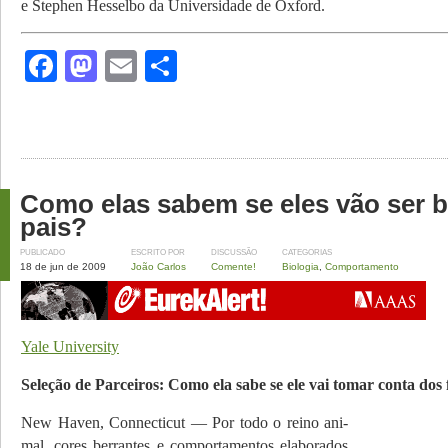
e Stephen Hesselbo da Universidade de Oxford.
Facebook
Mastodon
Email
Share
Como elas sabem se eles vão ser 
pais?
PUBLICADO
ESCRITO POR
DISCUSSÃO
CATEGORIAS
18 de jun de 2009
João Carlos
Comente!
Biologia
,
Comportamento
Yale University
Seleção de Parceiros: Como ela sabe se ele vai tomar conta dos 
New Haven, Connecticut — Por todo o reino ani­
mal, cores berrantes e comportamentos ela­borados