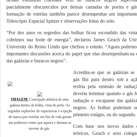
parcialmente obscurecidos por densas camadas de poeira e gás.
formação de estrelas também parece desempenhar um important
Telescópio Espacial Spitzer e obser­vações feitas do solo.
“Por dez anos os segredos das bolhas ficou escondido das vist
cobrimos sua fonte de energia”, declarou James Geach da Un
University do Reino Unido que chefiou o estudo. “Agora podemos
importantes discussões acerca do papel que elas desempenham na c
das galáxias e buracos negros”.
Acredita-se que as galáxias s
gás flui para dentro sob a aç
resfria pela emissão de radiaç
deveria terminar quando o gás f
IMAGEM:
Concepção artística de uma
radiação e escapasse das galá­x
galáxia dentro da bolha, vista de perto. As
negros. As bolhas pode­riam s
seguidas explosões de supernovas e a ejeção
primeiro estágio, ou do segundo.
de massa por estrelas em fim de vida geram
um poderoso vento que aquece e ilumina as
Com base nos novos dados 
nuvens de gás.
teóricos, Geach e seus coleg