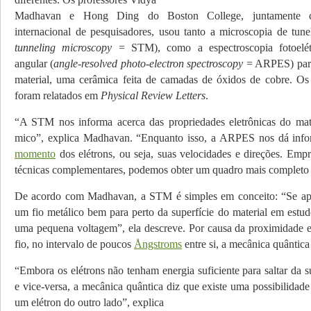
Madhavan e Hong Ding do Boston College, juntamente
internacional de pesquisadores, usou tanto a microscopia de tun
tunneling microscopy
= STM), como a espectroscopia fotoelét
angular (
angle-resolved photo-electron spectroscopy
= ARPES) para
material, uma cerâmica feita de camadas de óxidos de cobre. Os 
foram relatados em
Physical Review Letters
.
“A STM nos informa acerca das propriedades eletrônicas do mater
mico”, explica Madhavan. “Enquanto isso, a ARPES nos dá infor
momento
dos elétrons, ou seja, suas velocidades e direções. Emp
técnicas complementares, podemos obter um quadro mais completo 
De acordo com Madhavan, a STM é simples em conceito: “Se ap
um fio metálico bem para perto da superfície do material em estud
uma pequena voltagem”, ela descreve. Por causa da proximidade en
fio, no intervalo de poucos
Ångstroms
entre si, a mecânica quân­tica
“Embora os elétrons não tenham energia suficiente para saltar da su
e vice-versa, a mecânica quântica diz que existe uma possibilidade f
um elétron do outro lado”, explica