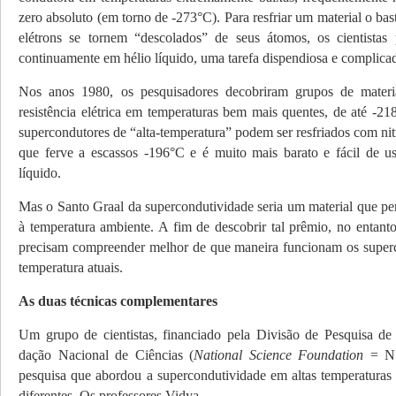
zero absoluto (em torno de -273°C). Para resfriar um material o bas­
elétrons se tornem “descolados” de seus átomos, os cientistas
continuamente em hélio líquido, uma tarefa dis­pendiosa e complica
Nos anos 1980, os pesquisadores decobriram grupos de mater
resistência elétrica em temperaturas bem mais quentes, de até -21
supercondutores de “alta-temperatura” podem ser resfriados com nitr
que ferve a escassos -196°C e é muito mais barato e fácil de u
líquido.
Mas o Santo Graal da supercondutividade seria um material que perde
à temperatura ambiente. A fim de descobrir tal prêmio, no entanto
precisam compreender melhor de que maneira funcionam os su­per­c
temperatura atuais.
As duas técnicas complementares
Um grupo de cientistas, financiado pela Divisão de Pesquisa de
dação Nacional de Ciências (
National Science Foundation
= NS
pesquisa que abordou a supercondutividade em altas temperaturas 
diferentes. Os professores Vidya