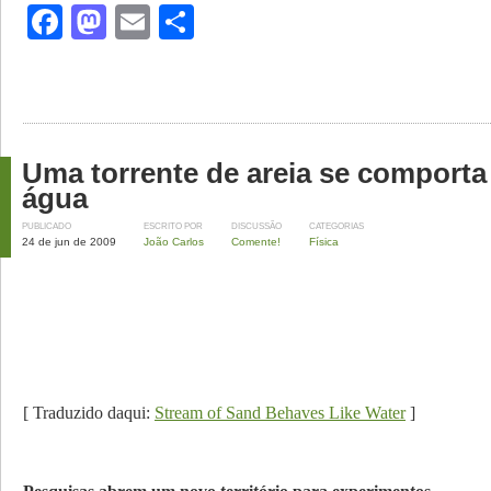
Facebook
Mastodon
Email
Share
Uma torrente de areia se comport
água
PUBLICADO
ESCRITO POR
DISCUSSÃO
CATEGORIAS
24 de jun de 2009
João Carlos
Comente!
Física
[ Traduzido daqui:
Stream of Sand Behaves Like Water
]