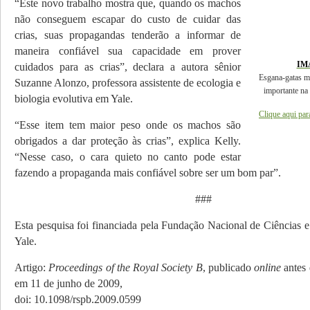
“Este novo trabalho mostra que, quando os machos
não conseguem escapar do custo de cuidar das
crias, suas propagandas tenderão a informar de
maneira confiável sua capacidade em prover
IM
cuidados para as crias”, declara a autora sênior
Esgana-gatas m
Suzanne Alonzo, professora as­sis­tente de ecologia e
importante na 
biologia evolutiva em Yale.
Clique aqui par
“Esse item tem maior peso onde os machos são
obrigados a dar proteção às crias”, explica Kelly.
“Nesse caso, o cara quieto no canto pode estar
fazendo a propaganda mais con­fiável sobre ser um bom par”.
###
Esta pesquisa foi financiada pela Fundação Nacional de Ciências e
Yale.
Artigo:
Proceedings of the Royal Society B
, publicado
online
antes 
em 11 de junho de 2009,
doi: 10.1098/rspb.2009.0599