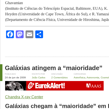
Ghavamian
(Instituto de Ciências do Telescópio Espacial, Baltimore, EUA), K. 
Heyden (Univer­sidade de Cape Town, África do Sul), e R. Yamaza
(Departamento de Ciência Física, Universidade de Hiroshima, Japã
Facebook
Mastodon
Email
Share
Galáxias atingem a “maioridade”
PUBLICADO
ESCRITO POR
DISCUSSÃO
CATEGORIAS
24 de jun de 2009
João Carlos
2 Comentários
Astrofísica
,
Astronomia
,
Cosmol
Chandra X-ray Center
Galáxias chegam à “maioridade” em 