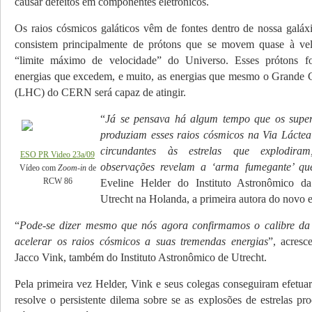
causar defeitos em compo­nentes eletrônicos.
Os raios cósmicos galáticos vêm de fontes dentro de nossa galáxi
consistem principalmente de prótons que se movem quase à vel
“limite máximo de velocidade” do Universo. Esses prótons f
energias que excedem, e muito, as energias que mesmo o Grande 
(LHC) do CERN será capaz de atingir.
“
Já se pensava há algum tempo que os super
produziam esses raios cósmicos na Via Láctea
circundantes às estrelas que explodira
ESO PR Video 23a/09
observações revelam a ‘arma fumegante’ qu
Vídeo com
Zoom-in
de
RCW 86
Eveline Helder do Instituto Astronômico d
Utrecht na Holanda, a primeira autora do novo 
“
Pode-se dizer mesmo que nós agora confirmamos o calibre d
acelerar os raios cósmicos a suas tre­mendas energias
”, acresc
Jacco Vink, também do Instituto As­tronômico de Utrecht.
Pela primeira vez Helder, Vink e seus colegas conseguiram efetu
resolve o persistente dilema sobre se as explosões de estrelas 