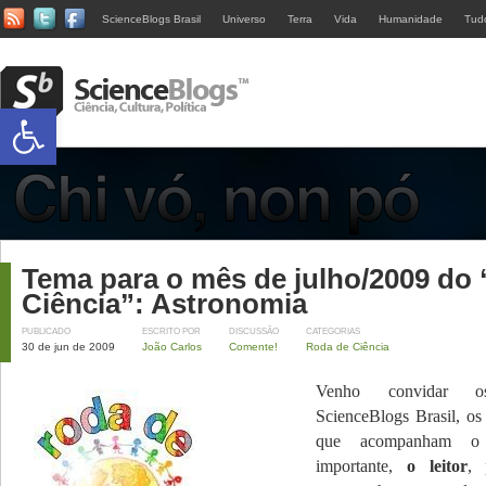
ScienceBlogs Brasil
Universo
Terra
Vida
Humanidade
Tud
Abrir a barra de ferramentas
Tema para o mês de julho/2009 do
Ciência”: Astronomia
PUBLICADO
ESCRITO POR
DISCUSSÃO
CATEGORIAS
30 de jun de 2009
João Carlos
Comente!
Roda de Ciência
Venho convidar 
ScienceBlogs Brasil, os
que acompanham 
importante,
o leitor
, 