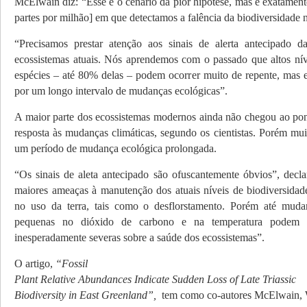
McElwain diz: “Esse é o cenário da pior hipótese, mas é exatament
partes por milhão] em que detectamos a falência da biodiversidade n
“Precisamos prestar atenção aos sinais de alerta antecipado d
ecossistemas atuais. Nós aprendemos com o passado que altos nív
espécies – até 80% delas – podem ocorrer muito de repente, mas e
por um longo intervalo de mudanças ecológicas”.
A maior parte dos ecossistemas modernos ainda não chegou ao pont
resposta às mudanças climáticas, segundo os cientistas. Porém mui
um período de mudança ecológica prolongada.
“Os sinais de aleta antecipado são ofuscantemente óbvios”, dec
maiores ameaças à manutenção dos atuais níveis de biodiversida
no uso da terra, tais como o desflorstamento. Porém até mudan
pequenas no dióxido de carbono e na temperatura podem t
inesperadamente severas sobre a saúde dos ecossistemas”.
O artigo,
“Fossil
Plant Relative Abundances Indicate Sudden Loss of Late Triassic
Biodiversity in East Greenland”,
tem como co-autores McElwain,