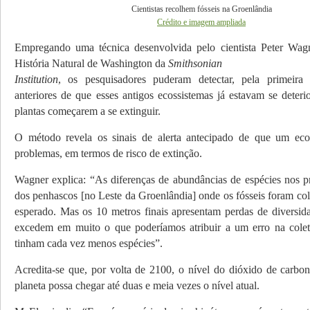
Cientistas recolhem fósseis na Groenlândia
Crédito e imagem ampliada
Empregando uma técnica desenvolvida pelo cientista Peter Wa
História Natural de Washington da
Smithsonian
Institution
, os pesquisadores puderam detectar, pela primeira 
anteriores de que esses antigos ecossistemas já estavam se deteri
plantas come­çarem a se extinguir.
O método revela os sinais de alerta antecipado de que um eco
problemas, em termos de risco de extinção.
Wagner explica: “As diferenças de abundâncias de espécies nos pr
dos penhascos [no Leste da Groenlândia] onde os fósseis foram cole
esperado. Mas os 10 metros finais apresentam perdas de di­versid
excedem em muito o que poderíamos atribuir a um erro na colet
tinham cada vez menos espécies”.
Acredita-se que, por volta de 2100, o nível do dióxido de carbo
planeta possa chegar até duas e meia vezes o nível atual.