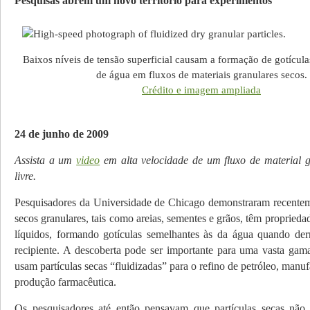
Pesquisas abrem um novo território para experimentos
Baixos níveis de tensão superficial causam a formação de gotícula
de água em fluxos de materiais granulares secos.
Crédito e imagem ampliada
24 de junho de 2009
Assista a um
video
em alta velocidade de um fluxo de material 
livre.
Pesquisadores da Universidade de Chicago demonstraram recentem
secos granulares, tais como areias, sementes e grãos, têm proprie­da
líquidos, formando gotículas semelhantes às da água quando de
recipiente. A descoberta pode ser importante para uma vasta gama
usam partículas secas “fluidizadas” para o refino de petróleo, manuf
produção farmacêutica.
Os pesquisadores até então pensavam que partículas secas não 