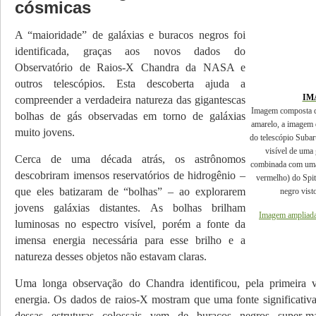
cósmicas
A “maioridade” de galáxias e buracos negros foi
identificada, graças aos novos dados do
Observatório de Raios-X Chandra da NASA e
outros telescópios. Esta descoberta ajuda a
IM
compreender a verdadeira natureza das gigan­tescas
Imagem composta 
bolhas de gás observadas em torno de galáxias
amarelo, a imagem 
muito jovens.
do telescópio Suba
visível de uma 
Cerca de uma década atrás, os astrônomos
combinada com uma
descobriram imensos reservatórios de hidro­gênio –
vermelho) do Spit
que eles batizaram de “bolhas” – ao explorarem
negro vist
jovens galáxias distantes. As bo­lhas brilham
Imagem ampliada
luminosas no espectro visível, po­rém a fonte da
imensa energia necessária para esse brilho e a
natureza desses objetos não es­­tavam claras.
Uma longa observação do Chandra identificou, pela primeira v
energia. Os dados de raios-X mostram que uma fonte significativa
dessas estru­turas colossais vem de buracos negros super-