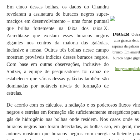
Em cinco dessas bolhas, os dados do Chandra
revelaram a assinatura de buracos negros su­per-
maciços em desenvolvimento – uma fonte puntual
que brilha fortemente na faixa dos raios-X.
IMAGEM:
Outra
Acredita-se que existam esses buracos negros
uma galáxia dentr
gigantes nos centros da maio­ria das galáxias,
espirais da galáxi
inclusive a nossa. Outras três bolhas nesse campo
branco. Em amarel
mostram prováveis indí­cios desses buracos negros.
buraco negro giga
Com base em outras observações, inclusive do
Imagem ampliada
Spitzer, a equi­pe de pesquisadores foi capaz de
esta­belecer que várias dessas galáxias também são
dominadas por notáveis níveis de forma­ção de
estrelas.
De acordo com os cálculos, a radiação e os poderosos fluxos vin
ne­gros e estrelas em formação são suficiente­mente energéticos para
gás de hidrogênio nas bolhas onde residem. Nos casos onde as 
buracos ne­gros não foram detectadas, as bolhas são, em geral, m
autores mostram que buracos negros com energia suficiente par