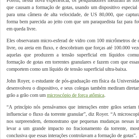
Porém, nessa nova experiência, os pesquisadores mediram as for
que causam a formação de gotas, usando um dispositivo especial 
para uma câmera de alta velocidade, de US 80,000, que captu
forma bem parecida ao jeito com que um paraquedista faz para fo
em queda livre.
Eles observaram micro-esferad de vidro com 100 micrômetros de
livre, ou areia em fluxo, e descobriram que forças até 100.000 ve
aquelas que produzem a tensão superficial em líquidos com
formação de gotas em torrentes granulares e fazem com que es­sas 
comportem como um líquido de tensão superficial ultra-baixa.
John Royer, o estudante de pós-graduação em física da Universida
desenvolveu o dispositivo, e seus colegas também mediram direta­m
grão a grão com um
microscópio de força atômica
.
“A princípio nós pensávamos que interações entre grãos seriam 
influenciar o fluxo da torrente granular”, diz Royer. “A microscop
nos surpreendem, demonstrano que pequenas mudanças nessas in
levar a um grande impacto no fracionamento da torrente, mos
conclusiva que essas interações controlavam a formação de gotas”.