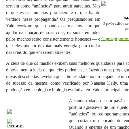
servem como “anúncios” para atrair parceiras. Mas
o que esses anúncios prome­tem e o que há de
IM
verdade nessa propa­ganda? Os pesquisadores em
O pavão exibe sua c
Yale teorizam que, quando os machos têm que
pa
ajudar na cria­ção de suas crias, os sinais emitidos
pelos machos serão consistentemente honestos — e
Clique aqui para ma
que eles podem devotar mais energia para cui­dar
das crias do que em serem atraentes.
A ideia de que os machos exibem suas melho­res qualidades para at
é nova, nem a ideia de que eles podem estar fa­zen­do uma propag
novas descobertas revelam que a honestidade na pro­paganda é um d
de su­cesso da mesma, como verificado por Natasha Kelly, uma 
graduação em ecologia e biologia evolutiva em Yale e principal auto
A cauda rodada de um pavão —
postura agressivos de um sujei
“anúncios” ou comportamentos
que custam um bocado de ener
IMAGEM:
Quando a energia de um ma­cho