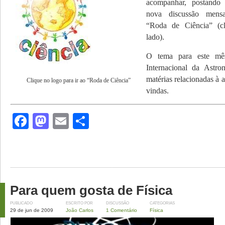
acompanhar, postando
nova discussão mens
“Roda de Ciência” (c
lado).
O tema para este mê
Internacional da Astro
matérias relacionadas à
Clique no logo para ir ao “Roda de Ciência”
vindas.
Facebook
Mastodon
Email
Share
Para quem gosta de Física
PUBLICADO
ESCRITO POR
DISCUSSÃO
CATEGORIAS
29 de jun de 2009
João Carlos
1 Comentário
Física