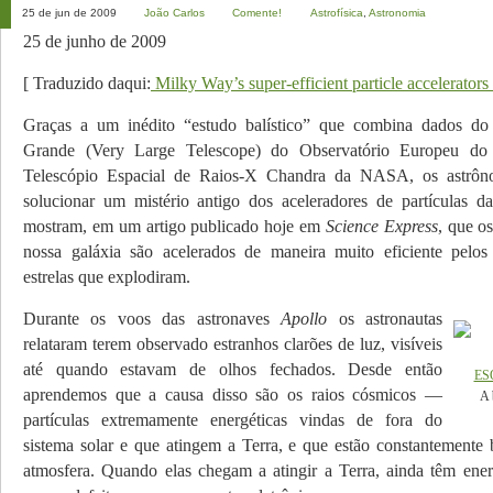
25 de jun de 2009
João Carlos
Comente!
Astrofísica
,
Astronomia
25 de junho de 2009
[ Traduzido daqui:
Milky Way’s super-efficient particle accelerators 
Graças a um inédito “estudo balístico” que combina dados do
Grande (Very Large Telescope) do Observatório Europeu d
Telescópio Espacial de Raios-X Chandra da NASA, os astrôn
solucionar um mistério antigo dos aceleradores de partículas d
mostram, em um artigo publicado hoje em
Science Express
, que os
nossa galáxia são acelerados de maneira muito eficiente pelos
estrelas que explodiram.
Durante os voos das astronaves
Apollo
os astronautas
relataram terem observado estranhos clarões de luz, visíveis
até quando estavam de olhos fechados. Desde então
ESO
aprendemos que a causa disso são os raios cósmicos —
A 
partículas extremamente energéticas vin­das de fora do
sistema solar e que atingem a Terra, e que estão constantement
atmos­fera. Quando elas chegam a atingir a Terra, ainda têm energ