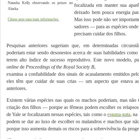
Natasha Kelly observando os peixes no
focalizada em manter sua aparê
Alaska.
deixado bem pouca energia para
Mas isso pode não ser importante
Clique aqui para mais informações.
sadores — para as espécies onde 
precisam cuidar dos filhos.
Pesquisas anteriores sugeriam que, em deter­minadas circunst
poderiam estar sendo desonestos acerca de suas habi­lidades como 
terem alto índice de sucesso reprodutivo. Este novo mo­de­lo, p
online
de
Proceedings of the Royal Society B
,
examina a confiabilidade dos sinais de aca­salamento emitidos pe
eles têm que cuidar de suas crias — um aspecto que estava au
anteriores.
Existem várias espécies nas quais os machos poderiam, mas não 
criação dos filhos — porque as fêmeas podem escolher os relapsos
de Yale se focalizaram nessas espécies, tais como o
esgana-gata
, na
podem se dar ao luxo de escolher os malandros e machos que não
porque isso aumenta demais os riscos para a sobrevivência da proge