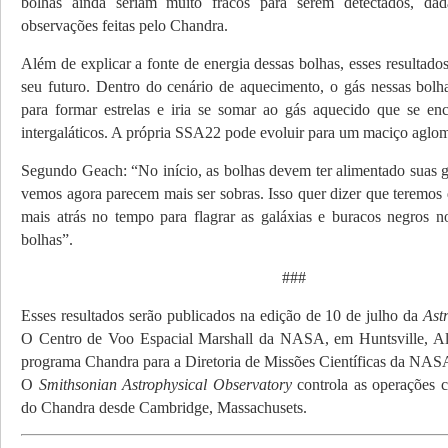
bolhas ainda seriam muito fra­cos para serem detectados, dad
observações feitas pelo Chandra.
Além de explicar a fonte de energia dessas bolhas, esses resultado
seu futuro. Dentro do cenário de aquecimento, o gás nessas bolhas
para formar estrelas e iria se somar ao gás aquecido que se en­
intergaláticos. A própria SSA22 pode evoluir para um maciço aglom
Segundo Geach: “No início, as bolhas devem ter alimentado suas g
vemos agora parecem mais ser sobras. Isso quer dizer que teremos 
mais atrás no tempo para flagrar as galáxias e buracos negros 
bolhas”.
###
Esses resultados serão publicados na edição de 10 de julho da
Ast
O Centro de Voo Espacial Marshall da NASA, em Huntsville, Al
programa Chandra para a Diretoria de Missões Científicas da NA
O
Smithsonian Astrophysical Observatory
controla as opera­ções c
do Chandra desde Cambridge, Massachusets.