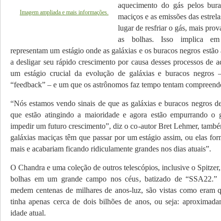
aquecimento do gás pelos burac
Imagem ampliada e mais informações.
maciços e as emissões das estre
lugar de resfriar o gás, mais pro
as bolhas. Isso implica e
representam um estágio on­de as galáxias e os buracos negros estã
a desligar seu rápido cres­ci­mento por causa desses processos de a
um estágio crucial da evolução de galáxias e buracos negros
“feedback” – e um que os astrônomos faz tempo tentam compreende
“Nós estamos vendo sinais de que as galáxias e buracos negros de
que es­tão atingindo a maioridade e agora estão empurrando o 
impedir um futuro crescimento”, diz o co-autor Bret Lehmer, tam
galá­xias maciças têm que passar por um estágio assim, ou elas for
mais e acabariam ficando ridiculamente grandes nos dias atuais”.
O Chandra e uma coleção de outros telescópios, inclusive o Spitzer
bolhas em um grande campo nos céus, batizado de “SSA22.” 
medem centenas de milhares de anos-luz, são vistas como eram 
tinha apenas cerca de dois bilhões de anos, ou seja: aproxima
idade atual.