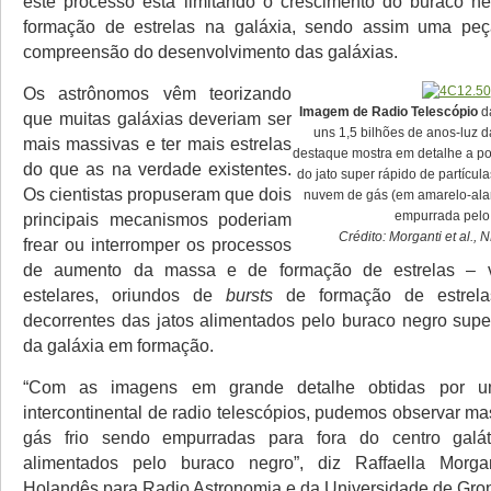
este processo está limitando o crescimento do buraco n
formação de estrelas na galáxia, sendo assim uma pe
compreensão do desenvolvimento das galáxias.
Os astrônomos vêm teorizando
Imagem de Radio Telescópio
da
que muitas galáxias deveriam ser
uns 1,5 bilhões de anos-luz d
mais massivas e ter mais estrelas
destaque mostra em detalhe a p
do que as na verdade existentes.
do jato super rápido de partícu
Os cientistas propuseram que dois
nuvem de gás (em amarelo-ala
empurrada pelo 
principais mecanismos poderiam
Crédito: Morganti et al.
frear ou interromper os processos
de aumento da massa e de formação de estrelas – vi
estelares, oriundos de
bursts
de formação de estrel
decorrentes das jatos alimentados pelo buraco negro supe
da galáxia em formação.
“Com as imagens em grande detalhe obtidas por u
intercontinental de radio telescópios, pudemos observar m
gás frio sendo empurradas para fora do centro galát
alimentados pelo buraco negro”, diz Raffaella Morgant
Holandês para Radio Astronomia e da Universidade de Gro