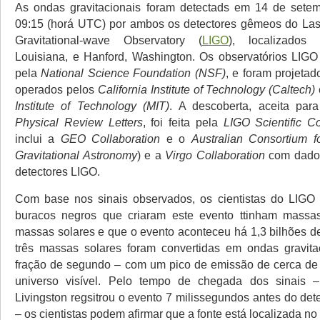
As ondas gravitacionais foram detectads em 14 de sete
09:15 (horá UTC) por ambos os detectores gêmeos do Lase
Gravitational-wave Observatory (
LIGO
), localizados 
Louisiana, e Hanford, Washington. Os observatórios LIGO
pela
National Science Foundation (NSF)
, e foram projetad
operados pelos
California Institute of Technology (Caltech)
Institute of Technology (MIT)
. A descoberta, aceita par
Physical Review Letters
, foi feita pela
LIGO Scientific Co
inclui a
GEO Collaboration
e o
Australian Consortium fo
Gravitational Astronomy
) e a
Virgo Collaboration
com dados
detectores LIGO.
Com base nos sinais observados, os cientistas do LIGO
buracos negros que criaram este evento ttinham massa
massas solares e que o evento aconteceu há 1,3 bilhões d
três massas solares foram convertidas em ondas gravit
fração de segundo – com um pico de emissão de cerca de
universo visível. Pelo tempo de chegada dos sinais 
Livingston regsitrou o evento 7 milissegundos antes do de
– os cientistas podem afirmar que a fonte está localizada no