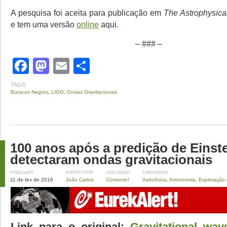
A pesquisa foi aceita para publicação em
The Astrophysical
e tem uma versão
online
aqui.
– ### –
Facebook
Mastodon
Email
Share
TAGS
Buracos Negros
,
LIGO
,
Ondas Gravitacionais
100 anos após a predição de Einstei
detectaram ondas gravitacionais
PUBLICADO
ESCRITO POR
DISCUSSÃO
CATEGORIAS
11 de fev de 2016
João Carlos
Comente!
Astrofísica
,
Astronomia
,
Exploração
Link para o original:
Gravitational wav