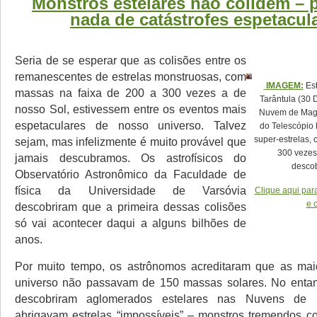
Monstros estelares não colidem – p
nada de catástrofes espetacul
Seria de se esperar que as colisões entre os
remanescentes de estrelas monstruosas, com
IMAGEM:
Est
massas na faixa de 200 a 300 vezes a de
Tarântula (30
nosso Sol, estivessem entre os eventos mais
Nuvem de Mag
espetaculares de nosso universo. Talvez
do Telescópio 
super-estrelas,
sejam, mas infelizmente é muito provável que
300 vezes
jamais descubramos. Os astrofísicos do
descob
Observatório Astronômico da Faculdade de
física da Universidade de Varsóvia
Clique aqui pa
e c
descobriram que a primeira dessas colisões
só vai acontecer daqui a alguns bilhões de
anos.
Por muito tempo, os astrônomos acreditaram que as maio
universo não passavam de 150 massas solares. No entant
descobriram aglomerados estelares nas Nuvens de
abrigavam estrelas “impossíveis” – monstros tremendos 