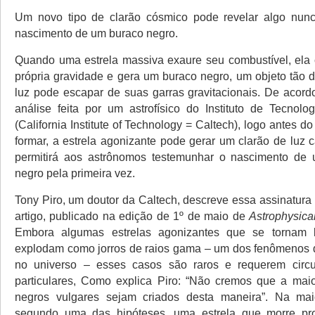
Um novo tipo de clarão cósmico pode revelar algo nunca
nascimento de um buraco negro.
Quando uma estrela massiva exaure seu combustível, ela
própria gravidade e gera um buraco negro, um objeto tão
luz pode escapar de suas garras gravitacionais. De aco
análise feita por um astrofísico do Instituto de Tecnolog
(California Institute of Technology = Caltech), logo antes d
formar, a estrela agonizante pode gerar um clarão de luz c
permitirá aos astrônomos testemunhar o nascimento de
negro pela primeira vez.
Tony Piro, um doutor da Caltech, descreve essa assinatur
artigo, publicado na edição de 1º de maio de
Astrophysical
Embora algumas estrelas agonizantes que se tornam 
explodam como jorros de raios gama – um dos fenômenos 
no universo – esses casos são raros e requerem circu
particulares, Como explica Piro: “Não cremos que a mai
negros vulgares sejam criados desta maneira”. Na mai
segundo uma das hipóteses, uma estrela que morre p