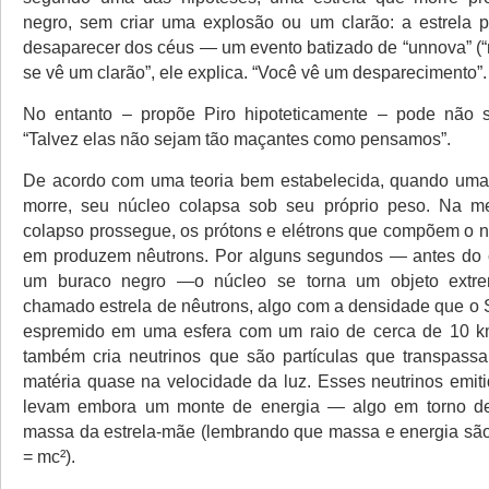
negro, sem criar uma explosão ou um clarão: a estrela 
desaparecer dos céus — um evento batizado de “unnova” (“
se vê um clarão”, ele explica. “Você vê um desparecimento”.
No entanto – propõe Piro hipoteticamente – pode não s
“Talvez elas não sejam tão maçantes como pensamos”.
De acordo com uma teoria bem estabelecida, quando uma 
morre, seu núcleo colapsa sob seu próprio peso. Na 
colapso prossegue, os prótons e elétrons que compõem o 
em produzem nêutrons. Por alguns segundos — antes do c
um buraco negro —o núcleo se torna um objeto extr
chamado estrela de nêutrons, algo com a densidade que o S
espremido em uma esfera com um raio de cerca de 10 k
também cria neutrinos que são partículas que transpass
matéria quase na velocidade da luz. Esses neutrinos emiti
levam embora um monte de energia — algo em torno d
massa da estrela-mãe (lembrando que massa e energia são
= mc²).