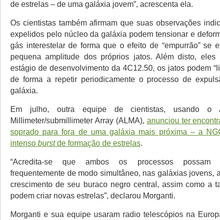
de estrelas – de uma galáxia jovem”, acrescenta ela.
Os cientistas também afirmam que suas observações indi
expelidos pelo núcleo da galáxia podem tensionar e defor
gás interestelar de forma que o efeito de “empurrão” se
pequena amplitude dos próprios jatos. Além disto, eles
estágio de desenvolvimento da 4C12.50, os jatos podem “lig
de forma a repetir periodicamente o processo de expul
galáxia.
Em julho, outra equipe de cientistas, usando o 
Millimeter/submillimeter Array (ALMA),
anunciou ter encont
soprado para fora de uma galáxia mais próxima – a N
intenso
burst
de formação de estrelas
.
“Acredita-se que ambos os processos possam e
frequentemente de modo simultâneo, nas galáxias jovens, a
crescimento de seu buraco negro central, assim como a t
podem criar novas estrelas”, declarou Morganti.
Morganti e sua equipe usaram radio telescópios na Euro