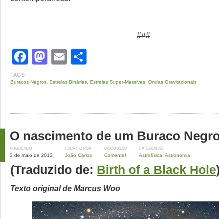
###
Facebook
Mastodon
Email
Share
TAGS
Buracos Negros
,
Estrelas Binárias
,
Estrelas Super-Massivas
,
Ondas Gravitacionais
O nascimento de um Buraco Negr
PUBLICADO
ESCRITO POR
DISCUSSÃO
CATEGORIAS
3 de maio de 2013
João Carlos
Comente!
Astrofísica
,
Astronomia
(Traduzido de:
Birth of a Black Hole
Texto original de Marcus Woo