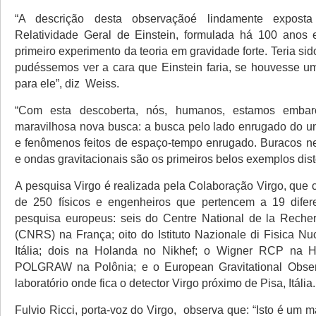
“A descrição desta observaçãoé lindamente expost
Relatividade Geral de Einstein, formulada há 100 anos
primeiro experimento da teoria em gravidade forte. Teria si
pudéssemos ver a cara que Einstein faria, se houvesse u
para ele”, diz Weiss.
“Com esta descoberta, nós, humanos, estamos emb
maravilhosa nova busca: a busca pelo lado enrugado do un
e fenômenos feitos de espaço-tempo enrugado. Buracos n
e ondas gravitacionais são os primeiros belos exemplos dist
A pesquisa Virgo é realizada pela Colaboração Virgo, que 
de 250 físicos e engenheiros que pertencem a 19 difer
pesquisa europeus: seis do Centre National de la Recher
(CNRS) na França; oito do Istituto Nazionale di Fisica Nu
Itália; dois na Holanda no Nikhef; o Wigner RCP na H
POLGRAW na Polônia; e o European Gravitational Obser
laboratório onde fica o detector Virgo próximo de Pisa, Itália.
Fulvio Ricci, porta-voz do Virgo, observa que: “Isto é um ma