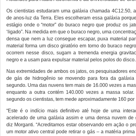
Os cientistas estudaram uma galáxia chamada 4C12.50, a
de anos-luz da Terra. Eles escolheram essa galáxia porqu
estágio onde o “motor” do buraco negro que produz os jat
‘ligado”. Na medida em que o buraco negro, uma concentra
densa que nem a luz consegue escapar, puxa material para
material forma um disco giratório em torno do buraco negr
ocorrem nesse disco, sugam a tremenda energia gravitac
negro e a usam para expulsar material pelos polos do disco.
Nas extremidades de ambos os jatos, os pesquisadores en
de gás de hidrogênio se movendo para fora da galáxia
segundo. Uma das nuvens tem mais de 16.000 vezes a mas
enquanto a outra contém 140.000 vezes a massa solar.
segundo os cientistas, tem mede aproximadamente 160 por 
“Este é o indício mais definitivo até hoje de uma intera
acelerado de uma galáxia assim e uma densa nuvem de gá
diz Morganti. “Acreditamos estar observando em ação o pr
um motor ativo central pode retirar o gás – a matéria prim