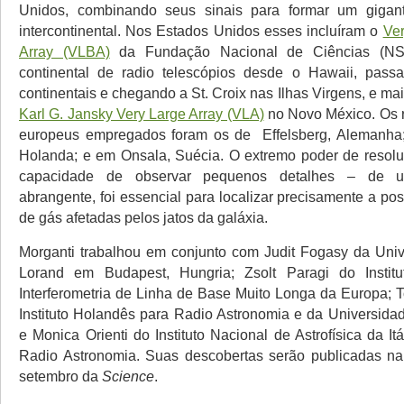
Unidos, combinando seus sinais para formar um gigant
intercontinental. Nos Estados Unidos esses incluíram o
Ve
Array (VLBA)
da Fundação Nacional de Ciências (NS
continental de radio telescópios desde o Hawaii, pas
continentais e chegando a St. Croix nas Ilhas Virgens, e m
Karl G. Jansky Very Large Array (VLA)
no Novo México. Os r
europeus empregados foram os de Effelsberg, Alemanha;
Holanda; e em Onsala, Suécia. O extremo poder de resolu
capacidade de observar pequenos detalhes – de u
abrangente, foi essencial para localizar precisamente a p
de gás afetadas pelos jatos da galáxia.
Morganti trabalhou em conjunto com Judit Fogasy da Uni
Lorand em Budapest, Hungria; Zsolt Paragi do Instit
Interferometria de Linha de Base Muito Longa da Europa; 
Instituto Holandês para Radio Astronomia e da Universida
e Monica Orienti do Instituto Nacional de Astrofísica da Itál
Radio Astronomia. Suas descobertas serão publicadas na
setembro da
Science
.