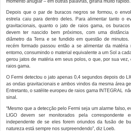
momento anuglar – em outras palavras, giraria muito rápido.
Depois que o par de buracos negros se formou, o envolt
estrela caiu para dentro deles. Para alimentar tanto o 
gravitacionais, quanto o jato de raios gama, os buraco
devem ter nascido bem próximos, com uma distância i
diâmetro da Terra e se fundido em questão de minutos.
recém formado passou então a se alimentar da matéria 
entorno, consumindo o material equivalente a um Sol a cad
gerou jatos de matéria em seus polos, o que, por sua vez, 
raios gama.
O Fermi detectou o jato apenas 0,4 segundos depois do LI
as ondas gravitacionais e ambos vindos da mesma área ge
Entretanto, o satélite europeu de raios gama INTEGRAL nã
sinal.
“Mesmo que a detecção pelo Fermi seja um alarme falso, ev
LIGO devem ser monitorados pela correspondente e
independente de se eles forem oriundos da fusão de bu
natureza está sempre nos surpreendendo”, diz Loeb.