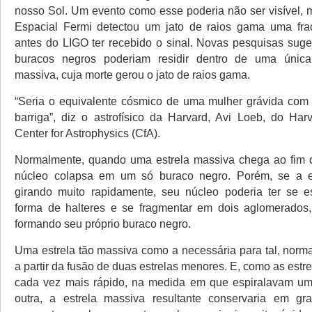
nosso Sol. Um evento como esse poderia não ser visível, 
Espacial Fermi detectou um jato de raios gama uma fr
antes do LIGO ter recebido o sinal. Novas pesquisas sug
buracos negros poderiam residir dentro de uma única 
massiva, cuja morte gerou o jato de raios gama.
“Seria o equivalente cósmico de uma mulher grávida co
barriga”, diz o astrofísico da Harvard, Avi Loeb, do Har
Center for Astrophysics (CfA).
Normalmente, quando uma estrela massiva chega ao fim d
núcleo colapsa em um só buraco negro. Porém, se a es
girando muito rapidamente, seu núcleo poderia ter se 
forma de halteres e se fragmentar em dois aglomerados
formando seu próprio buraco negro.
Uma estrela tão massiva como a necessária para tal, norm
a partir da fusão de duas estrelas menores. E, como as estre
cada vez mais rápido, na medida em que espiralavam um
outra, a estrela massiva resultante conservaria em gr