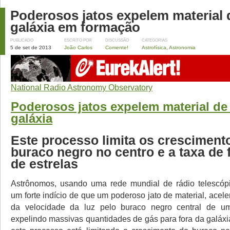
Poderosos jatos expelem material
galáxia em formação
PUBLICADO
ESCRITO POR
DISCUSSÃO
CATEGORIAS
5 de set de 2013
João Carlos
Comente!
Astrofísica
,
Astronomia
National Radio Astronomy Observatory
Poderosos jatos expelem material d
galáxia
Este processo limita os cresciment
buraco negro no centro e a taxa de
de estrelas
Astrônomos, usando uma rede mundial de rádio telescópi
um forte indício de que um poderoso jato de material, acel
da velocidade da luz pelo buraco negro central de um
expelindo massivas quantidades de gás para fora da galáxi