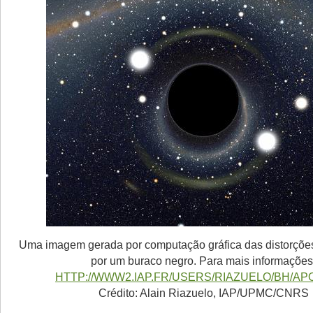
Uma imagem gerada por computação gráfica das distorções
por um buraco negro. Para mais informações
HTTP://WWW2.IAP.FR/USERS/RIAZUELO/BH/AP
Crédito: Alain Riazuelo, IAP/UPMC/CNRS