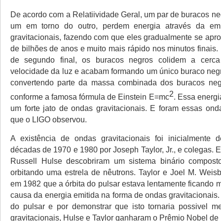
De acordo com a Relatiividade Geral, um par de buracos ne
um em torno do outro, perdem energia através da em
gravitacionais, fazendo com que eles gradualmente se apr
de bilhões de anos e muito mais rápido nos minutos finais.
de segundo final, os buracos negros colidem a cerc
velocidade da luz e acabam formando um único buraco neg
convertendo parte da massa combinada dos buracos neg
2
conforme a famosa fórmula de Einstein E=mc
. Essa energi
um forte jato de ondas gravitacionais. E foram essas onda
que o LIGO observou.
A existência de ondas gravitacionais foi inicialmente 
décadas de 1970 e 1980 por Joseph Taylor, Jr., e colegas. 
Russell Hulse descobriram um sistema binário compost
orbitando uma estrela de nêutrons. Taylor e Joel M. Weis
em 1982 que a órbita do pulsar estava lentamente ficando 
causa da energia emitida na forma de ondas gravitacionais
do pulsar e por demonstrar que isto tornaria possivel m
gravitacionais, Hulse e Taylor ganharam o Prêmio Nobel de 