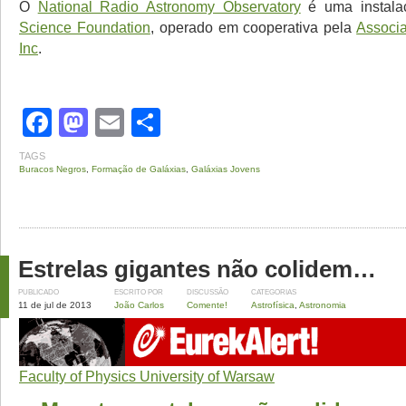
O
National Radio Astronomy Observatory
é uma instal
Science Foundation
, operado em cooperativa pela
Associa
Inc
.
Facebook
Mastodon
Email
Share
TAGS
Buracos Negros
,
Formação de Galáxias
,
Galáxias Jovens
Estrelas gigantes não colidem…
PUBLICADO
ESCRITO POR
DISCUSSÃO
CATEGORIAS
11 de jul de 2013
João Carlos
Comente!
Astrofísica
,
Astronomia
Faculty of Physics University of Warsaw