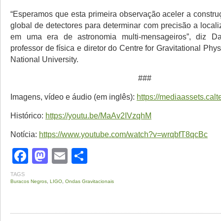
“Esperamos que esta primeira observação aceler a constr
global de detectores para determinar com precisão a local
em uma era de astronomia multi-mensageiros”, diz Da
professor de física e diretor do Centre for Gravitational Phy
National University.
###
Imagens, vídeo e áudio (em inglês):
https://mediaassets.cal
Histórico:
https://youtu.be/MaAv2IVzqhM
Notícia:
https://www.youtube.com/watch?v=wrqbfT8qcBc
Facebook
Mastodon
Email
Share
TAGS
Buracos Negros
,
LIGO
,
Ondas Gravitacionais