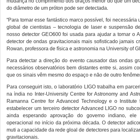
mudança no comprimento dos braços menor do que um déc
do diâmetro de um próton pode ser detectada.
“Para tornar esse fantástico marco possível, foi necessári
global de cientistas – tecnologia de laser e suspensão d
nosso detector GEO600 foi usada para ajudar a tornar o
detector de ondas gravitacionais mais sofisticado jamais cr
Rowan, professora de física e astronomia na University of G
Para detectar a direção do evento causador das ondas gra
necessários observatórios bem distantes entre si, assim co
que os sinais vêm mesmo do espaço e não de outro fenômen
Para conseguirt isto, o laboratório LIGO trabalha em parcer
na ìndia no Inter-University Centre for Astronomy and Ast
Ramanna Centre for Advanced Technology e o Institute 
estabelecer um terceiro detector Advanced LIGO no subcon
ainda esperando aprovação do governo indiano, ele 
operacional no início da próxima década. O detector adico
muti a capacidade da rede gloal de detectores para localiza
gravitacionais.