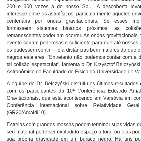
200 e 300 vezes a do nosso Sol. A descoberta leva
interesse entre os astrofísicos, particularmente aqueles en
centenária por ondas gravitacionais. Se esses mons
formassem sistemas binários próximos, as colisõ
remanescentes poderiam ocorrer. As ondas gravitacionais r
evento seriam poderosas o suficiente para que até nossos 
os pudessem sentir – e a distâncias bem maiores do que os
negros estelares. “Entretanto não podemos contar com a
tal colisão espetacular”, lamenta o Dr. Krzysztof Belczyńsk
Astronômico da Faculdade de Física da Universidade de Va
A equipe do Dr. Belczyński discutiu os últimos resultados
com os participantes da 10ª Conferência Edoardo Ama
Gravitacionais, que está acontecendo em Varsóvia em co
Conferência Internacional sobre Relatividade Gera
(GR20/Amaldi10).
Estrelas com grandes massas podem terminar suas vidas d
seu material pode ser explodido espaço a fora, ou elas po
sua própria gravidade em um buraco negro. Há uns p