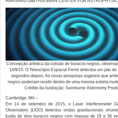
HARVARD-SMITHSONIAN CENTER FOR ASTROPHYSI
Concepção artística da colisão de buracos negros, observ
14/9/15. O Telescópio Espacial Fermi detectou um jato de
segundos depois. As novas pesquisas sugerem que amb
negros poderiam residir dentro de uma mesma estrela muit
Crédito da ilustração: Swinburne Astronomy Prod
Cambridge, MA –
Em 14 de setembro de 2015, o Laser Interferometer Gra
Observatory (LIGO) detectou ondas gravitacionais oriun
fusão de dois buracos negros com massas de 29 e 36 v