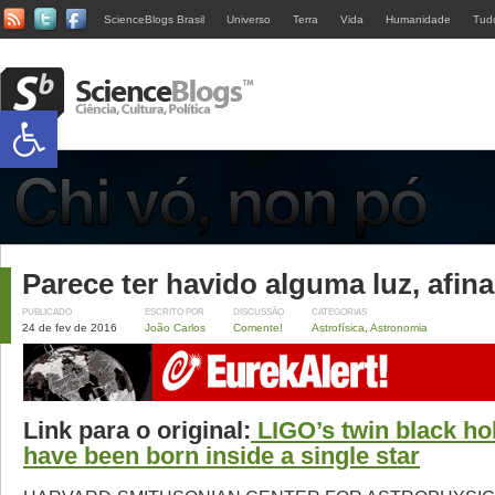
ScienceBlogs Brasil
Universo
Terra
Vida
Humanidade
Tud
Abrir a barra de ferramentas
Parece ter havido alguma luz, afina
PUBLICADO
ESCRITO POR
DISCUSSÃO
CATEGORIAS
24 de fev de 2016
João Carlos
Comente!
Astrofísica
,
Astronomia
Link para o original:
LIGO’s twin black ho
have been born inside a single star