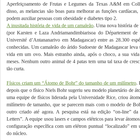
Aperfeiçoamento de Frutas e Legumes da Texas A&M em Colle
disso, as melancias são boas para melhorar as funções cardíacas,
podem auxiliar pessoas com obesidade e diabetes tipo 2.
A inusitada história de vida de um camaleão
. Uma nova história de 
(por Karsten e Laza Andriamandimbiarisoa do Département de 
Université d’Antananarivo em Madagascar) entre as 28.300 espé
conhecidas. Um camaleão do árido Sudoeste de Madagascar leva t
vida em um ovo. Mais estranho ainda, após o choco, a sua vida
meses. Nenhum outro animal de 4 patas tem uma tal taxa de cres
tão curta.
Físicos criam um “Átomo de Bohr” do tamanho de um milímetro
.
depois que o físico Niels Bohr sugeriu seu modelo planetário de á
uma equipe de físicos liderada pela Universidade Rice, criou átom
milímetro de tamanho, que se parecem mais com o modelo de Boh
outro criado até agora. A pesquisa está na edição “on-line” d
Letters”. A equipe usou lasers e campos elétricos para levar átomo
configuração específica com um elétron puntual “localizado” em u
do núcleo.