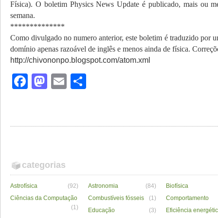
Física). O boletim Physics News Update é publicado, mais ou m
semana.
**************
Como divulgado no numero anterior, este boletim é traduzido por 
domínio apenas razoável de inglês e menos ainda de física. Correç
http://chivononpo.blogspot.com/atom.xml
Facebook
Mastodon
Email
Share
categorias
Astrofísica
(92)
Astronomia
(84)
Biofísica
Ciências da Computação
Combustíveis fósseis
(1)
Comportamento
(1)
Educação
(3)
Eficiência energéti