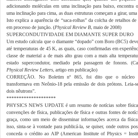
adicionando moléculas em uma inclinação para baixo, encontra ou
uma inclinação para cima, as duas estruturas começam a girar, uma
Isto explica a aparência de “saca-rolhas” da colcha de retalhos de p
em processo de junção. (
Physical Review B
, maio de 2008)
SUPERCONDUTIVIDADE EM DIAMANTE SUPER DURO
Um estudo calcula que o diamante “dopado” com Boro (BC5) deve
até temperaturas de 45 K, as quais, caso confirmadas em experiênc
classe de material a de mais alto grau com a mais alta temperatu
estado supercondutor, mediado pela passagem de fonons. (C
Physical Review Letters
, artigo em publicação)
CORREÇÃO. No Boletim nº 865, foi dito que o núcleo 
transformava em Neônio-18 pela emissão de dois prótons. Leia-s
dois nêutrons”.
********************
PHYSICS NEWS UPDATE é um resumo de notícias sobre física
convenções de física, publicações de física e outras fontes de notíc
graça, como um meio de disseminar informações acerca da física 
isso, sinta-se à vontade para publicá-la, se quiser, onde outros po
conceda o crédito ao AIP (American Institute of Physics = Inst