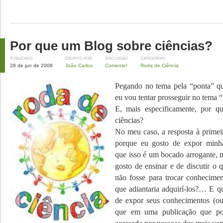
Por que um Blog sobre ciências?
PUBLICADO
ESCRITO POR
DISCUSSÃO
CATEGORIAS
28 de jun de 2008
João Carlos
Comente!
Roda de Ciência
Pegando no tema pela “ponta” qu
eu vou tentar prosseguir no tema 
E, mais especificamente, por 
ciências?
No meu caso, a resposta à primeir
porque eu gosto de expor minha
que isso é um bocado arrogante, m
gosto de ensinar e de discutir o 
não fosse para trocar conhecimen
que adiantaria adquirí-los?… E q
de expor seus conhecimentos (ou 
que em uma publicação que pod