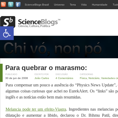
ScienceBlogs Brasil
Universo
Terra
Vida
Humanidade
Tud
Abrir a barra de ferramentas
Para quebrar o marasmo:
PUBLICADO
ESCRITO POR
DISCUSSÃO
CATEGORIAS
30 de jun de 2008
João Carlos
4 Comentários
Física
,
Noticiário
,
Variedades ci
Para compensar um pouco a ausência do “Physics News Update”, e
algumas coisas curiosas que achei no EurekAlert. Os “links” são p
inglês e as notícias estão bem mais resumidas.
Melancia pode ter um efeito-Viagra
. Ingredientes nas melancias 
dilatação e aumentar a libido, declarou o Dr. Bihmu Patil, di