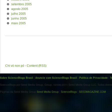
setembro 2005
agosto 2005
julho 2005
junho 2005
maio 2005
Chi vó non pó
-
Content (RSS)
Sobre ScienceBlogs Brasil
|
Anuncie com ScienceBlogs Brasil
|
Política de Privacidade
|
T
ScienceBlogs por Seed Media Group. Group. ©2006-2011 Seed Media Group LLC. Todos direito
Páginas da Seed Media Group
Seed Media Group
|
ScienceBlogs
|
SEEDMAGAZINE.COM