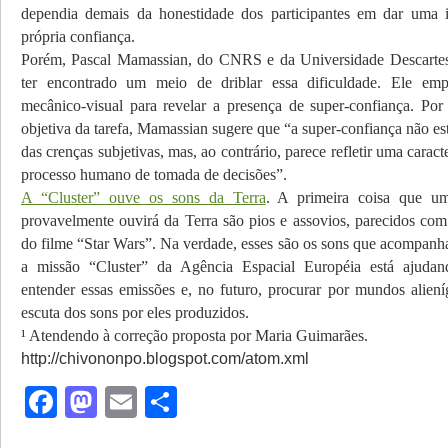
dependia demais da honestidade dos participantes em dar uma i
própria confiança.
Porém, Pascal Mamassian, do CNRS e da Universidade Descartes 
ter encontrado um meio de driblar essa dificuldade. Ele em
mecânico-visual para revelar a presença de super-confiança. Por
objetiva da tarefa, Mamassian sugere que “a super-confiança não est
das crenças subjetivas, mas, ao contrário, parece refletir uma caract
processo humano de tomada de decisões”.
A “Cluster” ouve os sons da Terra
. A primeira coisa que um
provavelmente ouvirá da Terra são pios e assovios, parecidos c
do filme “Star Wars”. Na verdade, esses são os sons que acompanh
a missão “Cluster” da Agência Espacial Européia está ajudand
entender essas emissões e, no futuro, procurar por mundos alien
escuta dos sons por eles produzidos.
¹ Atendendo à correção proposta por Maria Guimarães.
http://chivononpo.blogspot.com/atom.xml
Facebook
Mastodon
Email
Share