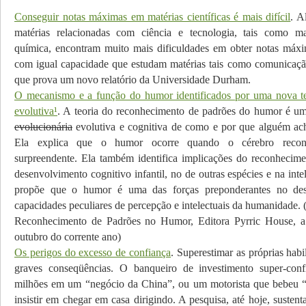
Conseguir notas máximas em matérias científicas é mais difícil
. A
matérias relacionadas com ciência e tecnologia, tais como mat
química, encontram muito mais dificuldades em obter notas máx
com igual capacidade que estudam matérias tais como comunicação
que prova um novo relatório da Universidade Durham.
O mecanismo e a função do humor identificados por uma nova t
evolutiva¹
. A teoria do reconhecimento de padrões do humor é u
evolucionária
evolutiva e cognitiva de como e por que alguém ac
Ela explica que o humor ocorre quando o cérebro reco
surpreendente. Ela também identifica implicações do reconhecim
desenvolvimento cognitivo infantil, no de outras espécies e na inteli
propõe que o humor é uma das forças preponderantes no des
capacidades peculiares de percepção e intelectuais da humanidade. 
Reconhecimento de Padrões no Humor, Editora Pyrric House, a
outubro do corrente ano)
Os perigos do excesso de confiança
. Superestimar as próprias habi
graves conseqüências. O banqueiro de investimento super-conf
milhões em um “negócio da China”, ou um motorista que bebeu 
insistir em chegar em casa dirigindo. A pesquisa, até hoje, sustent