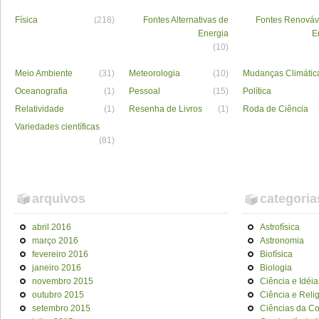
Física
(218)
Fontes Alternativas de
Fontes Renováv
Energia
E
(10)
Meio Ambiente
(31)
Meteorologia
(10)
Mudanças Climátic
Oceanografia
(1)
Pessoal
(15)
Política
Relatividade
(1)
Resenha de Livros
(1)
Roda de Ciência
Variedades científicas
(81)
arquivos
categoria
abril 2016
Astrofísica
março 2016
Astronomia
fevereiro 2016
Biofísica
janeiro 2016
Biologia
novembro 2015
Ciência e Idéia
outubro 2015
Ciência e Reli
setembro 2015
Ciências da C