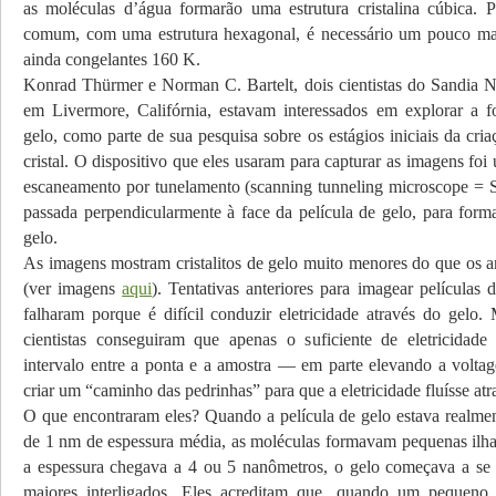
as moléculas d’água formarão uma estrutura cristalina cúbica. 
comum, com uma estrutura hexagonal, é necessário um pouco ma
ainda congelantes 160 K.
Konrad Thürmer e Norman C. Bartelt, dois cientistas do Sandia N
em Livermore, Califórnia, estavam interessados em explorar a f
gelo, como parte de sua pesquisa sobre os estágios iniciais da cria
cristal. O dispositivo que eles usaram para capturar as imagens fo
escaneamento por tunelamento (scanning tunneling microscope = 
passada perpendicularmente à face da película de gelo, para fo
gelo.
As imagens mostram cristalitos de gelo muito menores do que os an
(ver imagens
aqui
). Tentativas anteriores para imagear películas 
falharam porque é difícil conduzir eletricidade através do gelo. 
cientistas conseguiram que apenas o suficiente de eletricidade 
intervalo entre a ponta e a amostra — em parte elevando a volta
criar um “caminho das pedrinhas” para que a eletricidade fluísse atr
O que encontraram eles? Quando a película de gelo estava realmen
de 1 nm de espessura média, as moléculas formavam pequenas ilh
a espessura chegava a 4 ou 5 nanômetros, o gelo começava a se
maiores interligados. Eles acreditam que, quando um pequeno c