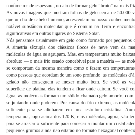
nanômetros de espessura, no ato de formar gelo “bruto” na mais fri
As novas imagens que mostram folhas de gelo cerca de 50.000 v
que um fio de cabelo humano, acrescentam ao nosso conhecimento 
notável substância molecular que é comum na Terra e encontra
significativas em outros lugares do Sistema Solar.
Nós pensamos usualmente em gelo como formado por pequenos cri
A simetria sêxtupla dos clássicos flocos de neve vem da m
moléculas de água se agrupam. Mas, em temperaturas muito baixas
absoluto — o mais frio estado concebível para a matéria — as mol
se comportam da mesma maneira como o fazem em temperaturas 
como pessoas que acordam de um sono profundo, as moléculas d’á
gelado não conseguem se mexer muito bem. Se você as vap
superfície de platina, elas tendem a ficar onde caírem. Se você co
água, as moléculas formam um sólido chamado gelo amorfo, com 
se juntando onde puderem. Por causa do frio extremo, as molécul
suficiente para se alinharem em uma estrutura cristalina. A
temperatura, logo acima dos 120 K, e as moléculas, agora, vão te
para se arrastar o suficiente para começar a montar um cristal ad
pequenos grumos ainda não estarão no formato hexagonal conhecid