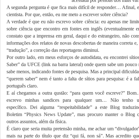
acessada por pessoas dos mais var
A segunda pergunta é que fica mais difícil de responder… Afinal,
cientista. Por que, então, eu me meto a escrever sobre ciência?
A verdade é que eu não escrevo sobre ciência: eu apenas me limito
sobre ciência que encontro em fontes em inglês (eventualmente e
constato que a imprensa em geral, daqui e do estrangeiro, não con
informações dos relatos de novas descobertas de maneira correta e,
“tradução”, a correção das reportagens diminui.
Por outro lado, em meus esforços de autodidata, eu encontrei sít
Saber” da UFCE (link na barra lateral) onde quem sabe um pouco 
sabe menos, indicando fontes de pesquisa. Mas a principal dificuld
“querem saber” nem é tanto a falta de sítios para pesquisa: é a fal
português claro.
E aí chegamos a outra qustão: “para quem você escreve?” Bo
escrevo minhas sandices para qualquer um… Não tenho um
específico. Dei alguma “respeitabilidade” a este Blog traduzi
Boletim “Physics News Update”, mas procuro manter o Blog c
outros assuntos, além da física.
É claro que seria muita pretensão minha, me achar um “divulgado
mais na parte do título que diz “qui fá, non sá”. Mas acredito qu