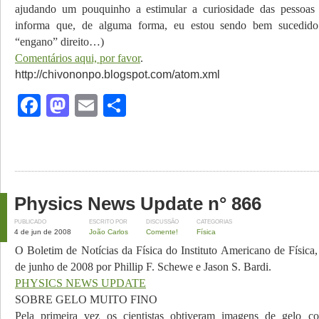
ajudando um pouquinho a estimular a curiosidade das pessoas
informa que, de alguma forma, eu estou sendo bem sucedido
“engano” direito…)
Comentários aqui, por favor
.
http://chivononpo.blogspot.com/atom.xml
Facebook
Mastodon
Email
Share
Physics News Update n° 866
PUBLICADO
ESCRITO POR
DISCUSSÃO
CATEGORIAS
4 de jun de 2008
João Carlos
Comente!
Física
O Boletim de Notícias da Física do Instituto Americano de Física
de junho de 2008 por Phillip F. Schewe e Jason S. Bardi.
PHYSICS NEWS UPDATE
SOBRE GELO MUITO FINO
Pela primeira vez os cientistas obtiveram imagens de gelo 