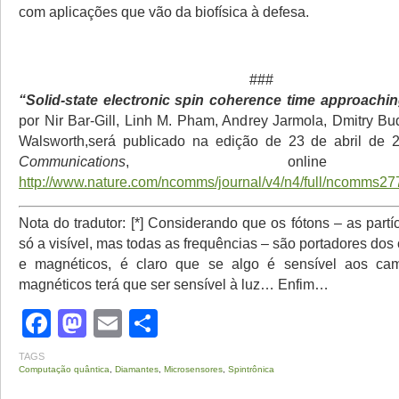
com aplicações que vão da biofísica à defesa.
###
“Solid-state electronic spin coherence time approach
por Nir Bar-Gill, Linh M. Pham, Andrey Jarmola, Dmitry Bu
Walsworth,será publicado na edição de 23 de abril d
Communications
, onlin
http://www.nature.com/ncomms/journal/v4/n4/full/ncomms27
Nota do tradutor: [*] Considerando que os fótons – as partí
só a visível, mas todas as frequências – são portadores dos
e magnéticos, é claro que se algo é sensível aos cam
magnéticos terá que ser sensível à luz… Enfim…
Facebook
Mastodon
Email
Share
TAGS
Computação quântica
,
Diamantes
,
Microsensores
,
Spintrônica