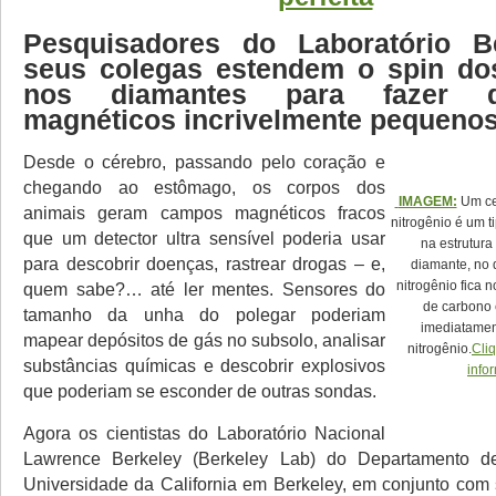
Pesquisadores do Laboratório B
seus colegas estendem o spin dos
nos diamantes para fazer de
magnéticos incrivelmente pequeno
Desde o cérebro, passando pelo coração e
chegando ao estômago, os corpos dos
IMAGEM:
Um ce
animais geram campos magnéticos fracos
nitrogênio é um t
que um detector ultra sensível poderia usar
na estrutura
para descobrir doenças, rastrear drogas – e,
diamante, no
nitrogênio fica 
quem sabe?… até ler mentes. Sensores do
de carbono 
tamanho da unha do polegar poderiam
imediatamen
mapear depósitos de gás no subsolo, analisar
nitrogênio.
Cli
substâncias químicas e descobrir explosivos
info
que poderiam se esconder de outras sondas.
Agora os cientistas do Laboratório Nacional
Lawrence Berkeley (Berkeley Lab) do Departamento d
Universidade da California em Berkeley, em conjunto com