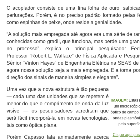
O acoplador consiste de uma fina folha de ouro, salpic
perfurações. Porém, é no preciso padrão formado pelas f
como espinhas de peixe, onde reside a genialidade.
“A solução mais empregada até agora era uma série de ran
conhecidas como gradil, que funciona, mas perde uma grand
no processo”, explica o principal pesquisador Fed
Professor “Robert L. Wallace” de Física Aplicada e Pesqu
Sênior “Vinton Hayes” de Engenharia Elétrica na SEAS de 
agora nossa solução seja a mais empregada. Ela torna poss
direção dos sinais de maneira simples e elegante”.
Uma vez que a nova estrutura é tão pequena
— cada uma das unidades que se repetem é
IMAGEM:
Estas 
menor do que o comprimento de onda da luz
um microscópi
visível — os pesquisadores acreditam que
óptico de campo
será fácil incorporá-la em novas tecnologias,
ondas plasmôni
pela superfí
tais como óptica plana.
Clique aqui par
Porém Capasso fala animadamente acerca