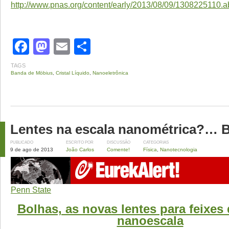
http://www.pnas.org/content/early/2013/08/09/1308225110.ab
Facebook
Mastodon
Email
Share
TAGS
Banda de Möbius
,
Cristal Líquido
,
Nanoeletrônica
Lentes na escala nanométrica?… B
PUBLICADO
ESCRITO POR
DISCUSSÃO
CATEGORIAS
9 de ago de 2013
João Carlos
Comente!
Física
,
Nanotecnologia
Penn State
Bolhas, as novas lentes para feixes
nanoescala