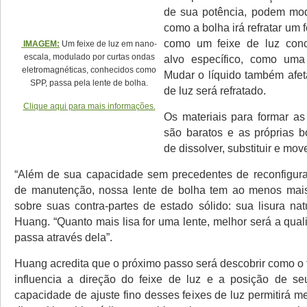
de sua potência, podem mod
como a bolha irá refratar um f
como um feixe de luz con
IMAGEM:
Um feixe de luz em nano-
escala, modulado por curtas ondas
alvo específico, como uma
eletromagnéticas, conhecidos como
Mudar o líquido também afe
SPP, passa pela lente de bolha.
de luz será refratado.
Clique aqui para mais informações.
Os materiais para formar as
são baratos e as próprias b
de dissolver, substituir e move
“Além de sua capacidade sem precedentes de reconfigura
de manutenção, nossa lente de bolha tem ao menos ma
sobre suas contra-partes de estado sólido: sua lisura nat
Huang. “Quanto mais lisa for uma lente, melhor será a qua
passa através dela”.
Huang acredita que o próximo passo será descobrir como o 
influencia a direção do feixe de luz e a posição de se
capacidade de ajuste fino desses feixes de luz permitirá 