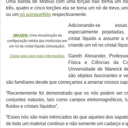
Uma banda de Möbius com uma torção não forma um nó,
três, quatro e cinco torções ela se torna um nó de trevo, u
ou um
nó quinquefólio
respectivamente.
Adicionando-se essa
especialmente projetadas
IMAGEM:
Uma visualização da
cristal líquido a assumir a 
configuração média das moléculas em
criando um nó no cristal líqui
um nó de cristal líquido (simulação).
Gareth Alexander, Professo
Clique aqui para mais informações.
Física e Ciências da Co
Universidade de Warwick de
são objetos fascinantes e ve
são familiares desde que começamos a amarrar nossos sapa
“Recentemente foi demonstrado que os nós podem ser cr
conjuntos naturais, tais como campos eletromagnéticos, lu
fluidos e cristais líquidos”.
“Esses nós são mais intrincados do que aqueles dos sapatos
de todo um material contínuo e não somente um cadarço o q