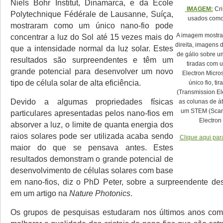
Niels Bohr Institut, Dinamarca, e da Ecole
IMAGEM:
Cri
Polytechnique Fédérale de Lausanne, Suíça,
usados como 
mostraram como um único nano-fio pode
A imagem mostra
concentrar a luz do Sol até 15 vezes mais do
direita, imagens d
que a intensidade normal da luz solar. Estes
de gálio sobre um
resultados são surpreendentes e têm um
tiradas com 
grande potencial para desenvolver um novo
Electron Micr
tipo de célula solar de alta eficiência.
único fio, t
(Transmission El
Devido a algumas propriedades físicas
as colunas de á
um STEM (Scan
particulares apresentadas pelos nano-fios em
Electron
absorver a luz, o limite de quanta energia dos
raios solares pode ser utilizada acaba sendo
Clique aqui par
maior do que se pensava antes. Estes
resultados demonstram o grande potencial de
desenvolvimento de células solares com base
em nano-fios, diz o PhD Peter, sobre a surpreendente des
em um artigo na
Nature Photonics
.
Os grupos de pesquisas estudaram nos últimos anos com