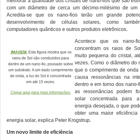
melhorar a qualidade dos cristais de nano-fios que são estru
com um diâmetro de cerca um décimo-milésimo de um 
Acredita-se que os nano-fios terão um grande poten
desenvolvimento de células solares, como també
computadores quânticos e outros produtos eletrônicos.
Acontece que os nano-fio
concentram os raios de S
IMAGEM:
Esta figura mostra que os
muito pequena do cristal, at
raios de Sol são conduzidos para
vezes. Como o diâmetro do 
dentro de um nano-fio, pousado sobre
que o comprimento de onda da
um substrato. A um dado comprimento
de onda, a luz do Sol é concentrada
causa ressonâncias na int
em até 15 vezes.
dentro e em torno dos nano-f
as ressonâncias podem fo
Clique aqui para mais informações.
solar concentrada para 
energia desejada, o que pod
obter uma maior eficiência
energia solar, explica Peter Krogstrup.
Um novo limite de eficiência