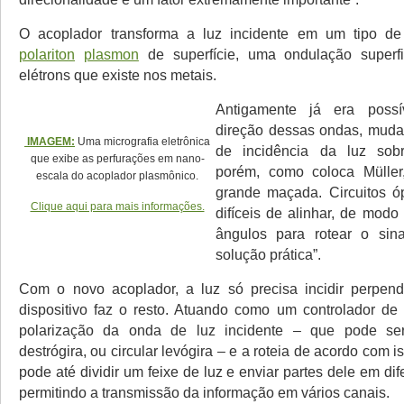
O acoplador transforma a luz incidente em um tipo 
polariton
plasmon
de superfície, uma ondulação superf
elétrons que existe nos metais.
Antigamente já era possí
direção dessas ondas, muda
IMAGEM:
Uma micrografia eletrônica
de incidência da luz sob
que exibe as perfurações em nano-
porém, como coloca Müller
escala do acoplador plasmônico.
grande maçada. Circuitos ó
Clique aqui para mais informações.
difíceis de alinhar, de modo
ângulos para rotear o si
solução prática”.
Com o novo acoplador, a luz só precisa incidir perpend
dispositivo faz o resto. Atuando como um controlador de t
polarização da onda de luz incidente – que pode ser l
destrógira, ou circular levógira – e a roteia de acordo com i
pode até dividir um feixe de luz e enviar partes dele em dif
permitindo a transmissão da informação em vários canais.