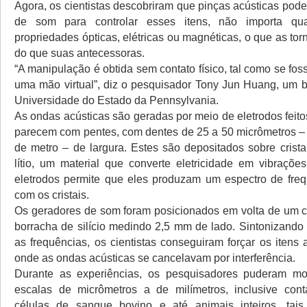
Agora, os cientistas descobriram que pinças acústicas pod
de som para controlar esses itens, não importa qu
propriedades ópticas, elétricas ou magnéticas, o que as tor
do que suas antecessoras.
“A manipulação é obtida sem contato físico, tal como se fos
uma mão virtual”, diz o pesquisador Tony Jun Huang, um 
Universidade do Estado da Pennsylvania.
As ondas acústicas são geradas por meio de eletrodos feit
parecem com pentes, com dentes de 25 a 50 micrômetros –
de metro – de largura. Estes são depositados sobre crista
lítio, um material que converte eletricidade em vibraçõe
eletrodos permite que eles produzam um espectro de fre
com os cristais.
Os geradores de som foram posicionados em volta de um 
borracha de silício medindo 2,5 mm de lado. Sintonizand
as frequências, os cientistas conseguiram forçar os itens 
onde as ondas acústicas se cancelavam por interferência.
Durante as experiências, os pesquisadores puderam mo
escalas de micrômetros a de milímetros, inclusive cont
células de sangue bovino e até animais inteiros, ta