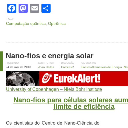
Facebook
Mastodon
Email
Share
TAGS
Computação quântica
,
Optrônica
Nano-fios e energia solar
PUBLICADO
ESCRITO POR
DISCUSSÃO
CATEGORIAS
24 de mar de 2013
João Carlos
Comente!
Fontes Alternativas de Energia
,
Na
University of Copenhagen – Niels Bohr Institute
Nano-fios para células solares au
limite de eficiência
Os cientistas do Centro de Nano-Ciência do