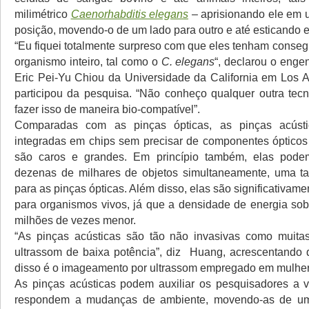
milimétrico
Caenorhabditis elegans
– aprisionando ele em 
posição, movendo-o de um lado para outro e até esticando e
“Eu fiquei totalmente surpreso com que eles tenham conseg
organismo inteiro, tal como o
C. elegans
“, declarou o enge
Eric Pei-Yu Chiou da Universidade da California em Los 
participou da pesquisa. “Não conheço qualquer outra tec
fazer isso de maneira bio-compatível”.
Comparadas com as pinças ópticas, as pinças acúst
integradas em chips sem precisar de componentes ópticos
são caros e grandes. Em princípio também, elas pode
dezenas de milhares de objetos simultaneamente, uma ta
para as pinças ópticas. Além disso, elas são significativam
para organismos vivos, já que a densidade de energia sob
milhões de vezes menor.
“As pinças acústicas são tão não invasivas como muitas
ultrassom de baixa potência”, diz Huang, acrescentando
disso é o imageamento por ultrassom empregado em mulher
As pinças acústicas podem auxiliar os pesquisadores a 
respondem a mudanças de ambiente, movendo-as de um