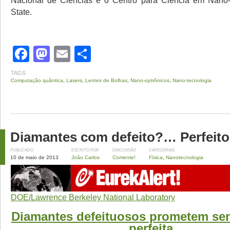
State.
Facebook
Mastodon
Email
Share
TAGS
Computação quântica
,
Lasers
,
Lentes de Bolhas
,
Nano-optrônicos
,
Nano-tecnologia
Diamantes com defeito?… Perfeito
PUBLICADO
ESCRITO POR
DISCUSSÃO
CATEGORIAS
10 de maio de 2013
João Carlos
Comente!
Física
,
Nanotecnologia
DOE/Lawrence Berkeley National Laboratory
Diamantes defeituosos prometem sen
perfeita