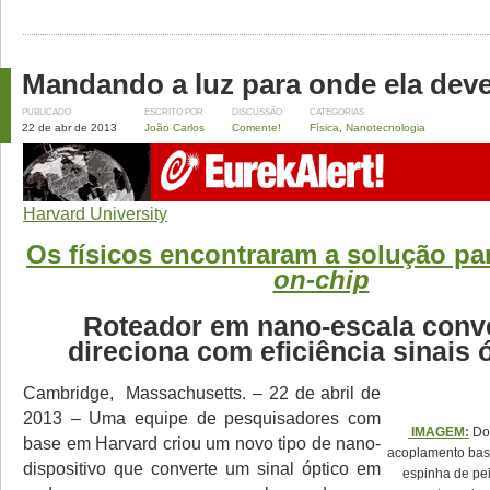
Mandando a luz para onde ela deve
PUBLICADO
ESCRITO POR
DISCUSSÃO
CATEGORIAS
22 de abr de 2013
João Carlos
Comente!
Física
,
Nanotecnologia
Harvard University
Os físicos encontraram a solução par
on-chip
Roteador em nano-escala conve
direciona com eficiência sinais 
Cambridge, Massachusetts. – 22 de abril de
2013 – Uma equipe de pesquisadores com
IMAGEM:
Doi
base em Harvard criou um novo tipo de nano-
acoplamento bas
dispositivo que converte um sinal óptico em
espinha de pei