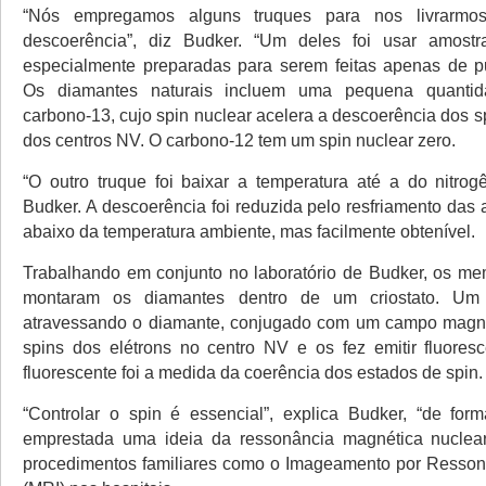
“Nós empregamos alguns truques para nos livrarmo
descoerência”, diz Budker. “Um deles foi usar amost
especialmente preparadas para serem feitas apenas de p
Os diamantes naturais incluem uma pequena quantid
carbono-13, cujo spin nuclear acelera a descoerência dos s
dos centros NV. O carbono-12 tem um spin nuclear zero.
“O outro truque foi baixar a temperatura até a do nitrogê
Budker. A descoerência foi reduzida pelo resfriamento das
abaixo da temperatura ambiente, mas facilmente obtenível.
Trabalhando em conjunto no laboratório de Budker, os m
montaram os diamantes dentro de um criostato. Um 
atravessando o diamante, conjugado com um campo magnét
spins dos elétrons no centro NV e os fez emitir fluores
fluorescente foi a medida da coerência dos estados de spin.
“Controlar o spin é essencial”, explica Budker, “de fo
emprestada uma ideia da ressonância magnética nucle
procedimentos familiares como o Imageamento por Resson