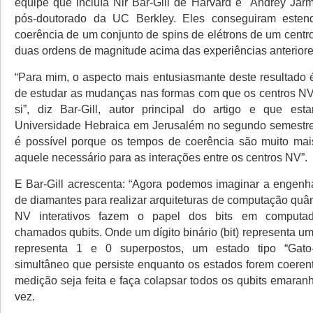
equipe que incluía Nir Bar-Gill de Harvard e Andrey Jar
pós-doutorado da UC Berkley. Eles conseguiram este
coerência de um conjunto de spins de elétrons de um centr
duas ordens de magnitude acima das experiências anteriore
“Para mim, o aspecto mais entusiasmante deste resultado é
de estudar as mudanças nas formas com que os centros NV
si”, diz Bar-Gill, autor principal do artigo e que est
Universidade Hebraica em Jerusalém no segundo semestre 
é possível porque os tempos de coerência são muito mai
aquele necessário para as interações entre os centros NV”.
E Bar-Gill acrescenta: “Agora podemos imaginar a engenh
de diamantes para realizar arquiteturas de computação quân
NV interativos fazem o papel dos bits em computado
chamados qubits. Onde um dígito binário (bit) representa um
representa 1 e 0 superpostos, um estado tipo “Gato-
simultâneo que persiste enquanto os estados forem coeren
medição seja feita e faça colapsar todos os qubits emara
vez.