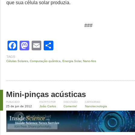
que sua célula solar produzia.
###
Facebook
Mastodon
Email
Share
TAGS
Células Solares
,
Computação quântica
,
Energia Solar
,
Nano-fios
Mini-pinças acústicas
PUBLICADO
ESCRITO POR
DISCUSSÃO
CATEGORIAS
25 de jun de 2012
João Carlos
Comente!
Nanotecnologia