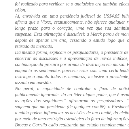
foi realizado para verificar se o analgésico era também efica
cólon.
Aí, envolvida em uma pendência judicial de US$4,85 bil
afirma que o Vioxx, estatisticamente, não oferece qualquer ri
longo prazo para o coração, uma vez que sua administ
suspensa. Esta afirmação é discutível: a Merck parou de moni
depois de apenas um ano, cessando o estudo logo que o
retirado do mercado.
Da mesma forma, explicam os pesquisadores, o presidente d
encerrar as discussões e a apresentação de novos indícios
continuação da procura por armas de destruição em massa. 
enquanto os sentimentos parecem estar com uma certa tendê
restringe o quanto todos os membros, inclusive o president
assunto em questão.
No geral, a capacidade de controlar o fluxo de notíc
publicamente ignorante, dá ao líder algum poder, que é usad
as ações dos seguidores,” afirmaram os pesquisadores. “
sugerem que um presidente (de qualquer comitê), o President
a mídia podem influenciar as decisões de um comitê, do eleit
por meio de uma restrição estratégica do fluxo de informaçõe
Brocas e Carrillo estão realizando um estudo complementar