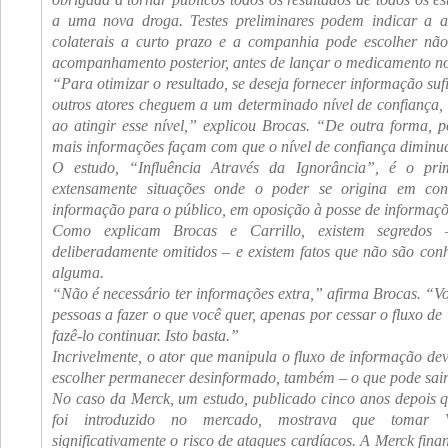
a uma nova droga. Testes preliminares podem indicar a au
colaterais a curto prazo e a companhia pode escolher não 
acompanhamento posterior, antes de lançar o medicamento n
“Para otimizar o resultado, se deseja fornecer informação suf
outros atores cheguem a um determinado nível de confiança,
ao atingir esse nível,” explicou Brocas. “De outra forma, 
mais informações façam com que o nível de confiança diminu
O estudo, “Influência Através da Ignorância”, é o pri
extensamente situações onde o poder se origina em con
informação para o público, em oposição à posse de informaçõ
Como explicam Brocas e Carrillo, existem segredos 
deliberadamente omitidos – e existem fatos que não são con
alguma.
“Não é necessário ter informações extra,” afirma Brocas. “Vo
pessoas a fazer o que você quer, apenas por cessar o fluxo d
fazê-lo continuar. Isto basta.”
Incrivelmente, o ator que manipula o fluxo de informação de
escolher permanecer desinformado, também – o que pode sair 
No caso da Merck, um estudo, publicado cinco anos depois 
foi introduzido no mercado, mostrava que tomar 
significativamente o risco de ataques cardíacos. A Merck fina