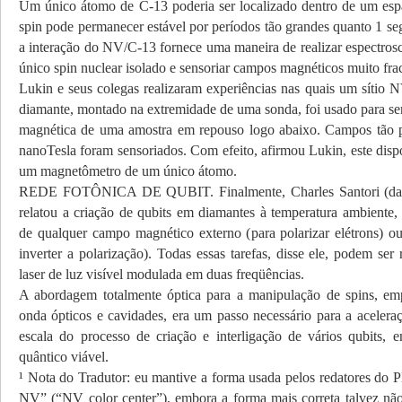
Um único átomo de C-13 poderia ser localizado dentro de um es
spin pode permanecer estável por períodos tão grandes quanto 1 se
a interação do NV/C-13 fornece uma maneira de realizar espect
único spin nuclear isolado e sensoriar campos magnéticos muito fra
Lukin e seus colegas realizaram experiências nas quais um síti
diamante, montado na extremidade de uma sonda, foi usado para sen
magnética de uma amostra em repouso logo abaixo. Campos tão
nanoTesla foram sensoriados. Com efeito, afirmou Lukin, este disp
um magnetômetro de um único átomo.
REDE FOTÔNICA DE QUBIT. Finalmente, Charles Santori (da 
relatou a criação de qubits em diamantes à temperatura ambiente,
de qualquer campo magnético externo (para polarizar elétrons) o
inverter a polarização). Todas essas tarefas, disse ele, podem se
laser de luz visível modulada em duas freqüências.
A abordagem totalmente óptica para a manipulação de spins, em
onda ópticos e cavidades, era um passo necessário para a acelera
escala do processo de criação e interligação de vários qubits
quântico viável.
¹ Nota do Tradutor: eu mantive a forma usada pelos redatores do 
NV” (“NV color center”), embora a forma mais correta talvez não