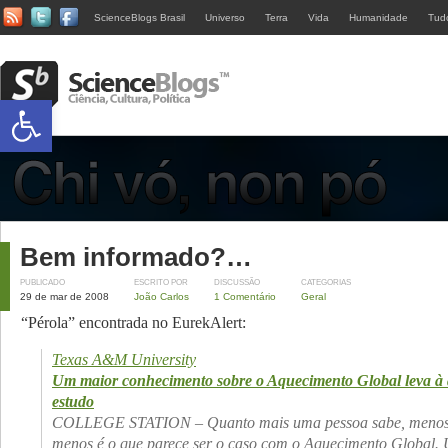
ScienceBlogs Brasil
Universo
Terra
Vida
Humanidade
Tud
Abrir a barra de ferramentas
Bem informado?…
PUBLICADO
ESCRITO POR
DISCUSSÃO
CATEGORIAS
29 de mar de 2008
João Carlos
1 Comentário
Geral
“Pérola” encontrada no EurekAlert:
Texas A&M University
Um maior conhecimento sobre o Aquecimento Global leva à 
estudo
COLLEGE STATION – Quanto mais uma pessoa sabe, menos 
menos é o que parece ser o caso com o Aquecimento Global.