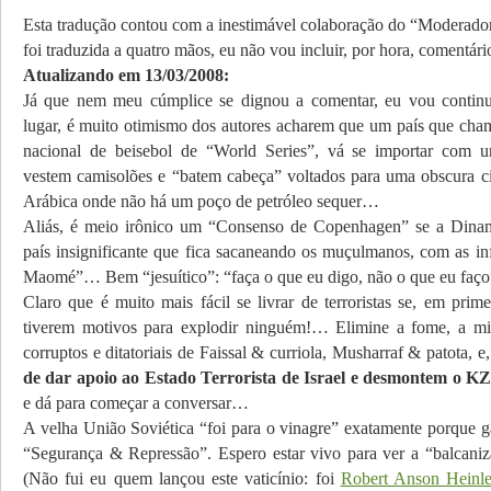
Esta tradução contou com a inestimável colaboração do “Moderado
foi traduzida a quatro mãos, eu não vou incluir, por hora, comentári
Atualizando em 13/03/2008:
Já que nem meu cúmplice se dignou a comentar, eu vou conti
lugar, é muito otimismo dos autores acharem que um país que ch
nacional de beisebol de “World Series”, vá se importar com un
vestem camisolões e “batem cabeça” voltados para uma obscura c
Arábica onde não há um poço de petróleo sequer…
Aliás, é meio irônico um “Consenso de Copenhagen” se a Dinam
país insignificante que fica sacaneando os muçulmanos, com as inf
Maomé”… Bem “jesuítico”: “faça o que eu digo, não o que eu fa
Claro que é muito mais fácil se livrar de terroristas se, em prime
tiverem motivos para explodir ninguém!… Elimine a fome, a mis
corruptos e ditatoriais de Faissal & curriola, Musharraf & patota, e
de dar apoio ao Estado Terrorista de Israel e desmontem o 
e dá para começar a conversar…
A velha União Soviética “foi para o vinagre” exatamente porque 
“Segurança & Repressão”. Espero estar vivo para ver a “balca
(Não fui eu quem lançou este vaticínio: foi
Robert Anson Heinle