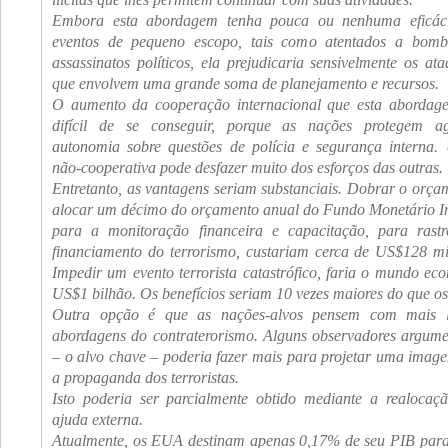
Embora esta abordagem tenha pouca ou nenhuma eficác
eventos de pequeno escopo, tais como atentados a bomb
assassinatos políticos, ela prejudicaria sensivelmente os at
que envolvem uma grande soma de planejamento e recursos.
O aumento da cooperação internacional que esta abordagem
difícil de se conseguir, porque as nações protegem ag
autonomia sobre questões de polícia e segurança interna
não-cooperativa pode desfazer muito dos esforços das outras.
Entretanto, as vantagens seriam substanciais. Dobrar o orçam
alocar um décimo do orçamento anual do Fundo Monetário In
para a monitoração financeira e capacitação, para rast
financiamento do terrorismo, custariam cerca de US$128 mi
Impedir um evento terrorista catastrófico, faria o mundo e
US$1 bilhão. Os benefícios seriam 10 vezes maiores do que os
Outra opção é que as nações-alvos pensem com mais 
abordagens do contraterorismo. Alguns observadores argu
– o alvo chave – poderia fazer mais para projetar uma image
a propaganda dos terroristas.
Isto poderia ser parcialmente obtido mediante a realoca
ajuda externa.
Atualmente, os EUA destinam apenas 0,17% de seu PIB para a