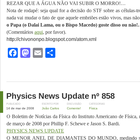
REZAR QUE A ÁGUA NÃO VAI SUBIR O MORRO!…
Nota de rodapé: seja qual for a decisão do STF sobre as células-t
nada vai mudar o fato de que aquele embriões estão vivos, mas n
o Papa (o Dalai Lama, ou o Bispo Macedo) goste disso ou não
(Comentários
aqui
, por favor).
http://chivononpo.blogspot.com/atom.xml
Facebook
Mastodon
Email
Share
Physics News Update nº 858
PUBLICADO
ESCRITO POR
DISCUSSÃO
CATEGORIAS
14 de mar de 2008
João Carlos
Comente!
Física
O Boletim de Notícias da Física do Instituto Americano de Física,
de março de 2008 por Phillip F. Schewe e Jason S. Bardi.
PHYSICS NEWS UPDATE
O MENOR ANEL DE DIAMANTES DO MUNDO, medindo som