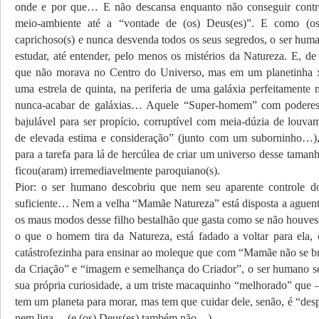
onde e por que… E não descansa enquanto não conseguir contro
meio-ambiente até a “vontade de (os) Deus(es)”. E como (os
caprichoso(s) e nunca desvenda todos os seus segredos, o ser huma
estudar, até entender, pelo menos os mistérios da Natureza. E, de
que não morava no Centro do Universo, mas em um planetinha xi
uma estrela de quinta, na periferia de uma galáxia perfeitamente 
nunca-acabar de galáxias… Aquele “Super-homem” com poderes
bajulável para ser propício, corruptível com meia-dúzia de louvam
de elevada estima e consideração” (junto com um suborninho…),
para a tarefa para lá de hercúlea de criar um universo desse tama
ficou(aram) irremediavelmente paroquiano(s).
Pior: o ser humano descobriu que nem seu aparente controle d
suficiente… Nem a velha “Mamãe Natureza” está disposta a aguent
os maus modos desse filho bestalhão que gasta como se não hou
o que o homem tira da Natureza, está fadado a voltar para ela,
catástrofezinha para ensinar ao moleque que com “Mamãe não se 
da Criação” e “imagem e semelhança do Criador”, o ser humano se
sua própria curiosidade, a um triste macaquinho “melhorado” que –
tem um planeta para morar, mas tem que cuidar dele, senão, é “des
nem liga… (e (os) Deus(es) também não…)