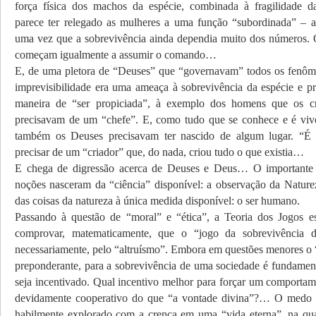
força física dos machos da espécie, combinada à fragilidade d
parece ter relegado as mulheres a uma função “subordinada” – a
uma vez que a sobrevivência ainda dependia muito dos números.
começam igualmente a assumir o comando…
E, de uma pletora de “Deuses” que “governavam” todos os fenôme
imprevisibilidade era uma ameaça à sobrevivência da espécie e p
maneira de “ser propiciada”, à exemplo dos homens que os c
precisavam de um “chefe”. E, como tudo que se conhece e é viv
também os Deuses precisavam ter nascido de algum lugar. “É
precisar de um “criador” que, do nada, criou tudo o que existia…
E chega de digressão acerca de Deuses e Deus… O importante 
noções nasceram da “ciência” disponível: a observação da Natur
das coisas da natureza à única medida disponível: o ser humano.
Passando à questão de “moral” e “ética”, a Teoria dos Jogos e
comprovar, matematicamente, que o “jogo da sobrevivência d
necessariamente, pelo “altruísmo”. Embora em questões menores o “
preponderante, para a sobrevivência de uma sociedade é fundament
seja incentivado. Qual incentivo melhor para forçar um comporta
devidamente cooperativo do que “a vontade divina”?… O medo 
habilmente explorado com a crença em uma “vida eterna”, na qua