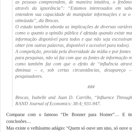
as pessoas compreendem, de maneira intuitiva, o fenôme
através da ignorância”: “Estamos interessados em sab
entendem sua capacidade de manipular informações e se o
otimizada”, diz Brocas.
O estudo também aborda as implicações de diversas variáveis
como o quanto a opinião pública é afetada quando existe ma
informação disponível para todos e que não seja excessiva
obter (em outras palavras, disponível e acessível para todos).
A competição, provida pela diversidade da mídia e por fontes
para pesquisas, não só faz com que as fontes de informação r
como também faz com que o efeito de “influência atrav
diminua – e, sob certas circunstâncias, desapareça 
pesquisadores.
###
Brocas, Isabelle and Juan D. Carrillo, “Influence Throug
RAND Journal of Economics: 38:4; 931-947.
Comparar com o famoso “De Bonner para Homer”… E tire
conclusões…
Mas existe o velhíssimo adágio: “Quem só ouve um sino, só ouv