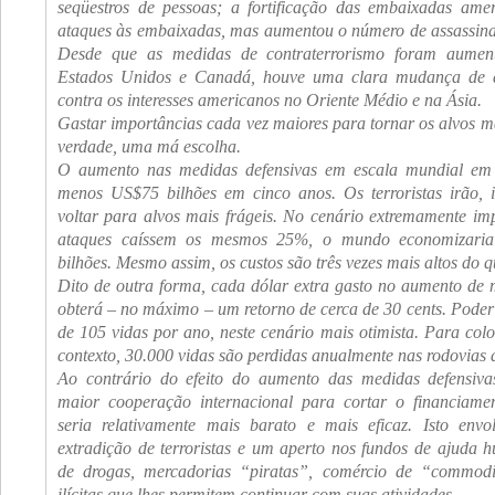
seqüestros de pessoas; a fortificação das embaixadas amer
ataques às embaixadas, mas aumentou o número de assassina
Desde que as medidas de contraterrorismo foram aumen
Estados Unidos e Canadá, houve uma clara mudança de a
contra os interesses americanos no Oriente Médio e na Ásia.
Gastar importâncias cada vez maiores para tornar os alvos ma
verdade, uma má escolha.
O aumento nas medidas defensivas em escala mundial em
menos US$75 bilhões em cinco anos. Os terroristas irão, i
voltar para alvos mais frágeis. No cenário extremamente im
ataques caíssem os mesmos 25%, o mundo economizari
bilhões. Mesmo assim, os custos são três vezes mais altos do q
Dito de outra forma, cada dólar extra gasto no aumento de 
obterá – no máximo – um retorno de cerca de 30 cents. Poder
de 105 vidas por ano, neste cenário mais otimista. Para colo
contexto, 30.000 vidas são perdidas anualmente nas rodovias
Ao contrário do efeito do aumento das medidas defensiva
maior cooperação internacional para cortar o financiament
seria relativamente mais barato e mais eficaz. Isto env
extradição de terroristas e um aperto nos fundos de ajuda hu
de drogas, mercadorias “piratas”, comércio de “commodit
ilícitas que lhes permitem continuar com suas atividades.