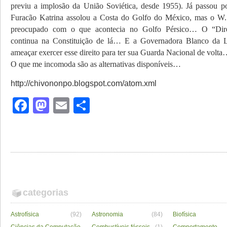
previu a implosão da União Soviética, desde 1955). Já passou p
Furacão Katrina assolou a Costa do Golfo do México, mas o W.
preocupado com o que acontecia no Golfo Pérsico… O “Dire
continua na Constituição de lá… E a Governadora Blanco da L
ameaçar exercer esse direito para ter sua Guarda Nacional de volt
O que me incomoda são as alternativas disponíveis…
http://chivononpo.blogspot.com/atom.xml
Facebook
Mastodon
Email
Share
categorias
Astrofísica
(92)
Astronomia
(84)
Biofísica
Ciências da Computação
Combustíveis fósseis
(1)
Comportamento