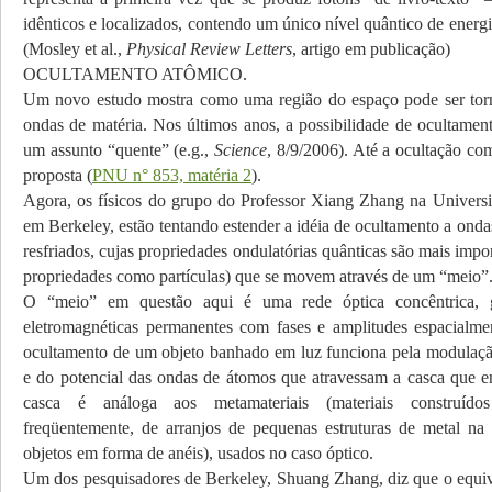
idênticos e localizados, contendo um único nível quântico de energi
(Mosley et al.,
Physical Review Letters
, artigo em publicação)
OCULTAMENTO ATÔMICO.
Um novo estudo mostra como uma região do espaço pode ser torn
ondas de matéria. Nos últimos anos, a possibilidade de ocultament
um assunto “quente” (e.g.,
Science
, 8/9/2006). Até a ocultação co
proposta (
PNU n° 853, matéria 2
).
Agora, os físicos do grupo do Professor Xiang Zhang na Universi
em Berkeley, estão tentando estender a idéia de ocultamento a ond
resfriados, cujas propriedades ondulatórias quânticas são mais impo
propriedades como partículas) que se movem através de um “meio”
O “meio” em questão aqui é uma rede óptica concêntrica, 
eletromagnéticas permanentes com fases e amplitudes espacialme
ocultamento de um objeto banhado em luz funciona pela modulaçã
e do potencial das ondas de átomos que atravessam a casca que e
casca é análoga aos metamateriais (materiais construído
freqüentemente, de arranjos de pequenas estruturas de metal na
objetos em forma de anéis), usados no caso óptico.
Um dos pesquisadores de Berkeley, Shuang Zhang, diz que o equiv