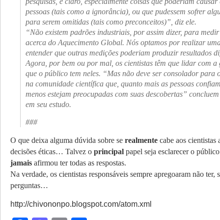
pesquisas, é claro, especialmente coisas que poderiam causa
pessoas (tais como a ignorância), ou que pudessem sofrer alg
para serem omitidas (tais como preconceitos)”, diz ele.
“Não existem padrões industriais, por assim dizer, para medi
acerca do Aquecimento Global. Nós optamos por realizar uma
entender que outras medições poderiam produzir resultados di
Agora, por bem ou por mal, os cientistas têm que lidar com a
que o público tem neles. “Mas não deve ser consolador para 
na comunidade científica que, quanto mais as pessoas confiam 
menos estejam preocupadas com suas descobertas” concluem 
em seu estudo.
###
O que deixa alguma dúvida sobre se
realmente
cabe aos cientistas
decisões éticas… Talvez o
principal
papel seja esclarecer o público
jamais
afirmou ter todas as respostas.
Na verdade, os cientistas responsáveis sempre apregoaram não ter, s
perguntas…
http://chivononpo.blogspot.com/atom.xml