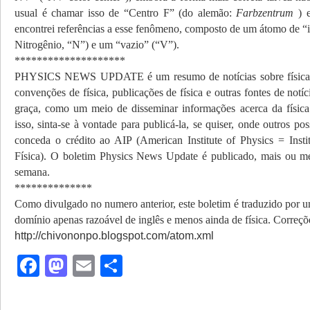
usual é chamar isso de “Centro F” (do alemão:
Farbzentrum
) 
encontrei referências a esse fenômeno, composto de um átomo de “
Nitrogênio, “N”) e um “vazio” (“V”).
********************
PHYSICS NEWS UPDATE é um resumo de notícias sobre física
convenções de física, publicações de física e outras fontes de notíc
graça, como um meio de disseminar informações acerca da física 
isso, sinta-se à vontade para publicá-la, se quiser, onde outros po
conceda o crédito ao AIP (American Institute of Physics = Inst
Física). O boletim Physics News Update é publicado, mais ou m
semana.
**************
Como divulgado no numero anterior, este boletim é traduzido por 
domínio apenas razoável de inglês e menos ainda de física. Correç
http://chivononpo.blogspot.com/atom.xml
Facebook
Mastodon
Email
Share