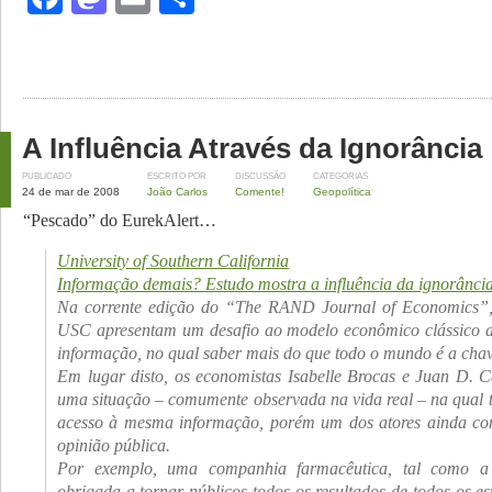
A Influência Através da Ignorância
PUBLICADO
ESCRITO POR
DISCUSSÃO
CATEGORIAS
24 de mar de 2008
João Carlos
Comente!
Geopolítica
“Pescado” do EurekAlert…
University of Southern California
Informação demais? Estudo mostra a influência da ignorância
Na corrente edição do “The RAND Journal of Economics”,
USC apresentam um desafio ao modelo econômico clássico 
informação, no qual saber mais do que todo o mundo é a chave
Em lugar disto, os economistas Isabelle Brocas e Juan D. C
uma situação – comumente observada na vida real – na qual t
acesso à mesma informação, porém um dos atores ainda con
opinião pública.
Por exemplo, uma companhia farmacêutica, tal como a
obrigada a tornar públicos todos os resultados de todos os e