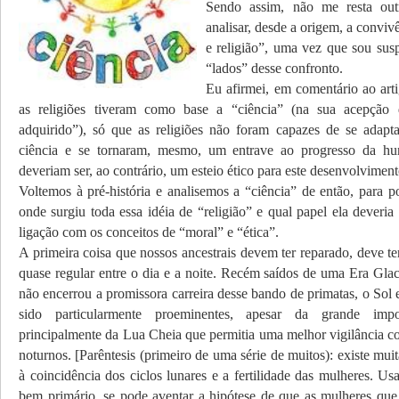
Sendo assim, não me resta out
analisar, desde a origem, a conviv
e religião”, uma vez que sou sus
“lados” desse confronto.
Eu afirmei, em comentário ao ar
as religiões tiveram como base a “ciência” (na sua acepção
adquirido”), só que as religiões não foram capazes de se adapt
ciência e se tornaram, mesmo, um entrave ao progresso da h
deveriam ser, ao contrário, um esteio ético para este desenvolviment
Voltemos à pré-história e analisemos a “ciência” de então, para p
onde surgiu toda essa idéia de “religião” e qual papel ela deveri
ligação com os conceitos de “moral” e “ética”.
A primeira coisa que nossos ancestrais devem ter reparado, deve ter
quase regular entre o dia e a noite. Recém saídos de uma Era Glac
não encerrou a promissora carreira desse bando de primatas, o Sol 
sido particularmente proeminentes, apesar da grande imp
principalmente da Lua Cheia que permitia uma melhor vigilância co
noturnos. [Parêntesis (primeiro de uma série de muitos): existe mui
à coincidência dos ciclos lunares e a fertilidade das mulheres. U
bem primário, se pode aventar a hipótese de que as mulheres que 