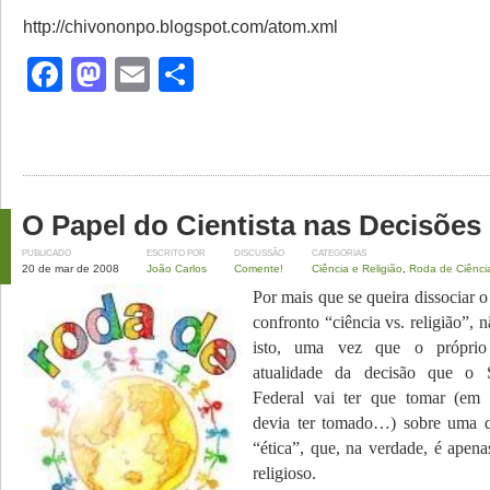
http://chivononpo.blogspot.com/atom.xml
Facebook
Mastodon
Email
Share
O Papel do Cientista nas Decisões 
PUBLICADO
ESCRITO POR
DISCUSSÃO
CATEGORIAS
20 de mar de 2008
João Carlos
Comente!
Ciência e Religião
,
Roda de Ciênci
Por mais que se queira dissociar 
confronto “ciência vs. religião”, 
isto, uma vez que o próprio
atualidade da decisão que o 
Federal vai ter que tomar (em 
devia ter tomado…) sobre uma q
“ética”, que, na verdade, é ape
religioso.