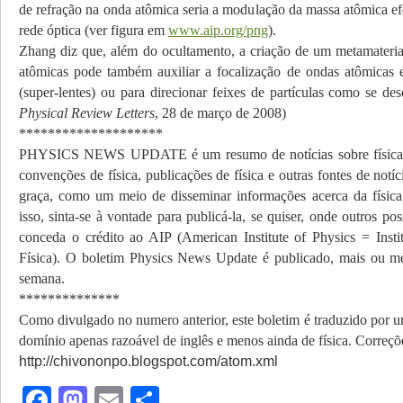
de refração na onda atômica seria a modulação da massa atômica efe
rede óptica (ver figura em
www.aip.org/png
).
Zhang diz que, além do ocultamento, a criação de um metamaterial
atômicas pode também auxiliar a focalização de ondas atômicas
(super-lentes) ou para direcionar feixes de partículas como se dese
Physical Review Letters
, 28 de março de 2008)
********************
PHYSICS NEWS UPDATE é um resumo de notícias sobre física
convenções de física, publicações de física e outras fontes de notíc
graça, como um meio de disseminar informações acerca da física 
isso, sinta-se à vontade para publicá-la, se quiser, onde outros po
conceda o crédito ao AIP (American Institute of Physics = Inst
Física). O boletim Physics News Update é publicado, mais ou m
semana.
**************
Como divulgado no numero anterior, este boletim é traduzido por 
domínio apenas razoável de inglês e menos ainda de física. Correç
http://chivononpo.blogspot.com/atom.xml
Facebook
Mastodon
Email
Share