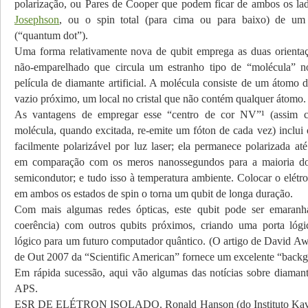
polarização, ou Pares de Cooper que podem ficar de ambos os l
Josephson
, ou o spin total (para cima ou para baixo) de um
(“quantum dot”).
Uma forma relativamente nova de qubit emprega as duas orienta
não-emparelhado que circula um estranho tipo de “molécula” 
película de diamante artificial. A molécula consiste de um átomo 
vazio próximo, um local no cristal que não contém qualquer átomo.
As vantagens de empregar esse “centro de cor NV”¹ (assim 
molécula, quando excitada, re-emite um fóton de cada vez) inclui 
facilmente polarizável por luz laser; ela permanece polarizada at
em comparação com os meros nanossegundos para a maioria d
semicondutor; e tudo isso à temperatura ambiente. Colocar o elétr
em ambos os estados de spin o torna um qubit de longa duração.
Com mais algumas redes ópticas, este qubit pode ser emaran
coerência) com outros qubits próximos, criando uma porta lógi
lógico para um futuro computador quântico. (O artigo de David A
de Out 2007 da “Scientific American” fornece um excelente “backg
Em rápida sucessão, aqui vão algumas das notícias sobre diaman
APS.
ESR DE ELÉTRON ISOLADO. Ronald Hanson (do Instituto Kavli