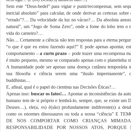
Sem este “Deus-bedel” para vigiar e punir/recompensar, sem sequ
inercial absoluto” para calcular, de onde derivar as certezas sobre
“errado”?… Da velocidade da luz no vácuo?… Da absoluta amoral
natural”, um “Jogo de Soma Zero”, onde a fome do lobo tem o 
vida do carneiro?…
Não… Certamente a ciência não tem respostas para a eterna pergu
“o que é que eu estou fazendo aqui?” E pode apenas apontar, esta
comportamento –
a curto prazo
– pode trazer uma recompensa ma
é muito pequeno, mesmo se comparado apenas com o planetinha x
A humanidade pode ser apenas uma doença cutânea temporária no
sua filosofia e ciência serem uma “ilusão impermanente”,
buddhistas…
E, afinal, qual é o papel do cientista nas Decisões Éticas?…
Apenas isso:
buscar os fatos!…
Apontar as inconsistências da aut
humano tem de si próprio e lembrá-lo, sempre, que, se existe um 
Deuses…), ele(a, es) é(são) profundamente indiferente(s) a detalh
como os enormes dinossauros ou toda a nossa “ciência” E
DE NOS COMPORTAR COMO CRIANÇAS MIMADA
RESPONSABILIDADE POR NOSSOS ATOS, PORQUE