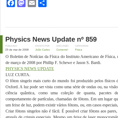
Facebook
Mastodon
Email
Share
Physics News Update nº 859
PUBLICADO
ESCRITO POR
DISCUSSÃO
CATEGORIAS
25 de mar de 2008
João Carlos
Comente!
Física
O Boletim de Notícias da Física do Instituto Americano de Física,
de março de 2008 por Phillip F. Schewe e Jason S. Bardi.
PHYSICS NEWS UPDATE
LUZ CURTA.
O fóton singelo mais curto do mundo foi produzido pelos físicos 
Oxford. A luz pode ser vista como uma série de ondas ou, na visão 
ciência quântica, como uma coleção de quanta, pacotes 
comportamento de partículas, chamadas de fótons. Em um lugar qu
um feixe de luz, podem existir vários fótons, ou, em casos especiai
Criar fótons singelos não é fácil. É possível criar fótons aos pares
através de cristais especiais. Mesmo um feixe de laser monocromáti