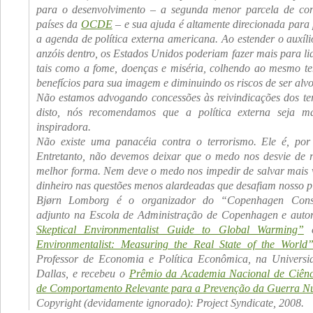
para o desenvolvimento – a segunda menor parcela de cont
países da
OCDE
– e sua ajuda é altamente direcionada para
a agenda de política externa americana. Ao estender o auxíl
anzóis dentro, os Estados Unidos poderiam fazer mais para l
tais como a fome, doenças e miséria, colhendo ao mesmo te
benefícios para sua imagem e diminuindo os riscos de ser alvo 
Não estamos advogando concessões às reivindicações dos ter
disto, nós recomendamos que a política externa seja m
inspiradora.
Não existe uma panacéia contra o terrorismo. Ele é, por s
Entretanto, não devemos deixar que o medo nos desvie de r
melhor forma. Nem deve o medo nos impedir de salvar mais v
dinheiro nas questões menos alardeadas que desafiam nosso p
Bjørn Lomborg é o organizador do “Copenhagen Conse
adjunto na Escola de Administração de Copenhagen e auto
Skeptical Environmentalist Guide to Global Warming”
Environmentalist: Measuring the Real State of the World
Professor de Economia e Política Econômica, na Univers
Dallas, e recebeu o
Prêmio da Academia Nacional de Ciênc
de Comportamento Relevante para a Prevenção da Guerra Nu
Copyright (devidamente ignorado): Project Syndicate, 2008.