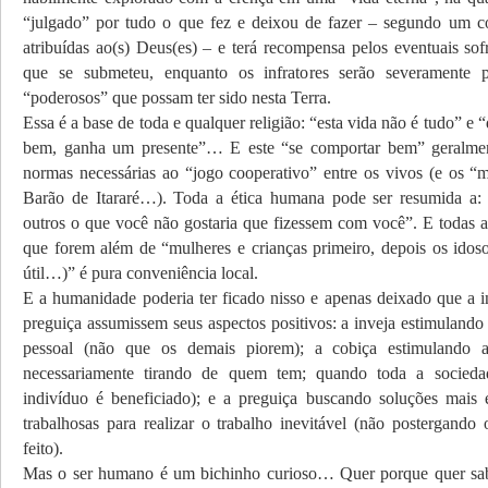
“julgado” por tudo o que fez e deixou de fazer – segundo um c
atribuídas ao(s) Deus(es) – e terá recompensa pelos eventuais sof
que se submeteu, enquanto os infratores serão severamente 
“poderosos” que possam ter sido nesta Terra.
Essa é a base de toda e qualquer religião: “esta vida não é tudo” e
bem, ganha um presente”… E este “se comportar bem” geralment
normas necessárias ao “jogo cooperativo” entre os vivos (e os “ma
Barão de Itararé…). Toda a ética humana pode ser resumida a:
outros o que você não gostaria que fizessem com você”. E todas 
que forem além de “mulheres e crianças primeiro, depois os idoso
útil…)” é pura conveniência local.
E a humanidade poderia ter ficado nisso e apenas deixado que a in
preguiça assumissem seus aspectos positivos: a inveja estimulando
pessoal (não que os demais piorem); a cobiça estimulando 
necessariamente tirando de quem tem; quando toda a socieda
indivíduo é beneficiado); e a preguiça buscando soluções mais 
trabalhosas para realizar o trabalho inevitável (não postergando
feito).
Mas o ser humano é um bichinho curioso… Quer porque quer sa