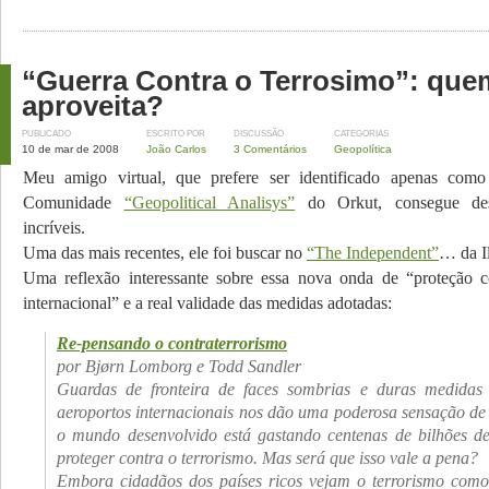
“Guerra Contra o Terrosimo”: que
aproveita?
PUBLICADO
ESCRITO POR
DISCUSSÃO
CATEGORIAS
10 de mar de 2008
João Carlos
3 Comentários
Geopolítica
Meu amigo virtual, que prefere ser identificado apenas co
Comunidade
“Geopolitical Analisys”
do Orkut, consegue des
incríveis.
Uma das mais recentes, ele foi buscar no
“The Independent”
… da I
Uma reflexão interessante sobre essa nova onda de “proteção c
internacional” e a real validade das medidas adotadas:
Re-pensando o contraterrorismo
por Bjørn Lomborg e Todd Sandler
Guardas de fronteira de faces sombrias e duras medida
aeroportos internacionais nos dão uma poderosa sensação d
o mundo desenvolvido está gastando centenas de bilhões de
proteger contra o terrorismo. Mas será que isso vale a pena?
Embora cidadãos dos países ricos vejam o terrorismo com