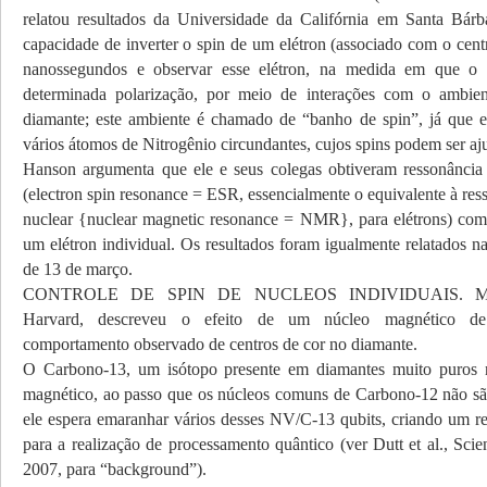
relatou resultados da Universidade da Califórnia em Santa Bár
capacidade de inverter o spin de um elétron (associado com o ce
nanossegundos e observar esse elétron, na medida em que o
determinada polarização, por meio de interações com o ambien
diamante; este ambiente é chamado de “banho de spin”, já que 
vários átomos de Nitrogênio circundantes, cujos spins podem ser aj
Hanson argumenta que ele e seus colegas obtiveram ressonância 
(electron spin resonance = ESR, essencialmente o equivalente à re
nuclear {nuclear magnetic resonance = NMR}, para elétrons) com 
um elétron individual. Os resultados foram igualmente relatados n
de 13 de março.
CONTROLE DE SPIN DE NUCLEOS INDIVIDUAIS. Mikh
Harvard, descreveu o efeito de um núcleo magnético d
comportamento observado de centros de cor no diamante.
O Carbono-13, um isótopo presente em diamantes muito puros 
magnético, ao passo que os núcleos comuns de Carbono-12 não sã
ele espera emaranhar vários desses NV/C-13 qubits, criando um reg
para a realização de processamento quântico (ver Dutt et al., Sci
2007, para “background”).