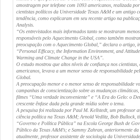
amostragem por telefone com 1093 americanos, realizada por
cientistas políticos da Universidade Texas A&M e um antigo c
tendência, como explicaram em seu recente artigo na publica
Analysis
.
“Os entrevistados mais informados tanto se mostraram menos
responsáveis pelo Aquecimento Global, como também mostr
preocupação com o Aquecimento Global,” declara o artigo, in
“Personal Efficacy, the Information Environment, and Attitud
Warming and Climate Change in the USA”.
O estudo mostrou que altos níveis de confiança nos cientistas, 
americanos, levava a um menor senso de responsabilidade pe
Global.
A preocupação menor e o menor senso de responsabilidade vo
campanhas de conscientização sobre as mudanças climáticas, 
filmes “Uma verdade inconveniente” e “A Era do Gelo: o Der
crescente ênfase dada pela grande mídia sobre o tema.
A pesquisa foi realizada por Paul M. Kellstedt, um professor 
ciência política na Texas A&M; Arnold Vedlitz, Bob Bullock, ti
“Governo e Política Pública” na Escola George Bush de Gov
Público da Texas A&M’s; e Sammy Zahran, anteriormente da
atualmente, professor assistente de sociologia da Universidad