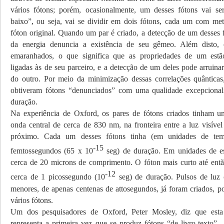
vários fótons; porém, ocasionalmente, um desses fótons vai se
baixo”, ou seja, vai se dividir em dois fótons, cada um com me
fóton original. Quando um par é criado, a detecção de um desses
da energia denuncia a existência de seu gêmeo. Além disto, e
emaranhados, o que significa que as propriedades de um estã
ligadas às de seu parceiro, e a detecção de um deles pode arruina
do outro. Por meio da minimização dessas correlações quânticas
obtiveram fótons “denunciados” com uma qualidade excepcionalm
duração.
Na experiência de Oxford, os pares de fótons criados tinham 
onda central de cerca de 830 nm, na fronteira entre a luz visível
próximo. Cada um desses fótons tinha (em unidades de te
-15
femtossegundos (65 x 10
seg) de duração. Em unidades de es
cerca de 20 microns de comprimento. O fóton mais curto até entã
-12
cerca de 1 picossegundo (10
seg) de duração. Pulsos de luz 
menores, de apenas centenas de attosegundos, já foram criados, p
vários fótons.
Um dos pesquisadores de Oxford, Peter Mosley, diz que esta
representa a primeira vez que se produz fótons “de livro-texto” 