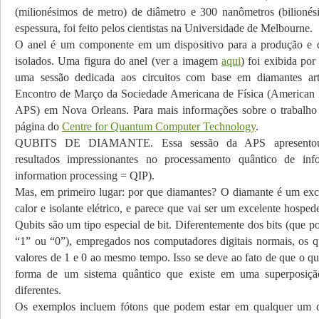
(milionésimos de metro) de diâmetro e 300 nanômetros (bilioné
espessura, foi feito pelos cientistas na Universidade de Melbourne.
O anel é um componente em um dispositivo para a produção e d
isolados. Uma figura do anel (ver a imagem
aqui
) foi exibida po
uma sessão dedicada aos circuitos com base em diamantes artif
Encontro de Março da Sociedade Americana de Física (American 
APS) em Nova Orleans. Para mais informações sobre o trabalho 
página do
Centre for Quantum Computer Technology
.
QUBITS DE DIAMANTE. Essa sessão da APS apresentou 
resultados impressionantes no processamento quântico de in
information processing = QIP).
Mas, em primeiro lugar: por que diamantes? O diamante é um exc
calor e isolante elétrico, e parece que vai ser um excelente hospede
Qubits são um tipo especial de bit. Diferentemente dos bits (que p
“1” ou “0”), empregados nos computadores digitais normais, os q
valores de 1 e 0 ao mesmo tempo. Isso se deve ao fato de que o qu
forma de um sistema quântico que existe em uma superposiçã
diferentes.
Os exemplos incluem fótons que podem estar em qualquer um d