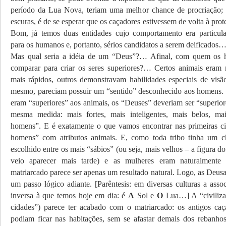
período da Lua Nova, teriam uma melhor chance de procriação; 
escuras, é de se esperar que os caçadores estivessem de volta à pr
Bom, já temos duas entidades cujo comportamento era particula
para os humanos e, portanto, sérios candidatos a serem deificados
Mas qual seria a idéia de um “Deus”?… Afinal, com quem os
comparar para criar os seres superiores?… Certos animais eram m
mais rápidos, outros demonstravam habilidades especiais de visão
mesmo, pareciam possuir um “sentido” desconhecido aos homens.
eram “superiores” aos animais, os “Deuses” deveriam ser “superio
mesma medida: mais fortes, mais inteligentes, mais belos, m
homens”. E é exatamente o que vamos encontrar nas primeiras civ
homens” com atributos animais. E, como toda tribo tinha um c
escolhido entre os mais “sábios” (ou seja, mais velhos – a figura do
veio aparecer mais tarde) e as mulheres eram naturalmente
matriarcado parece ser apenas um resultado natural. Logo, as Deus
um passo lógico adiante. [Parêntesis: em diversas culturas a asso
inversa à que temos hoje em dia: é
A
Sol e
O
Lua…] A “civiliza
cidades”) parece ter acabado com o matriarcado: os antigos caça
podiam ficar nas habitações, sem se afastar demais dos rebanhos