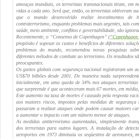
ameaças mundiais, os terroristas transnacionais tiram, em 
vidas a cada ano. Será que, então, os terroristas obtiveram s
que o mundo desenvolvido realize investimentos de 
contraterrorismo, enquanto problemas mais urgentes, tais co
saúde, meio ambiente, conflitos e governabilidade, são ignor
Recentemente, o “Consenso de Copenhagen” (
“Copenhagen 
propósito é sopesar os custos e benefícios de diferentes soluç
problemas do mundo, recomendou novas pesquisas sobr
diferentes métodos de combate ao terrorismo. Os resultados s
preocupantes.
Os gastos globais com segurança nacional registraram um a
US$70 bilhões desde 2001. De maneira nada surpreendente, 
inicialmente, em uma queda de 34% nos ataques terroristas
que surpreende é que aconteceram mais 67 mortes, em média,
Este aumento na taxa de mortes é causado pela resposta racio
aos maiores riscos, impostos pelas medidas de segurança m
passaram a realizar ataques onde podem causar maiores car
a aumentar o impacto com um número menor de ataques.
As medidas antiterrorismo aumentadas, simplesmente trans
dos terroristas para outros lugares. A instalação de detect
aeroportos em 1973 diminuiu os seqüestros de aeronaves, 