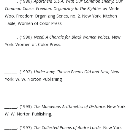
_______.
(1986).
Apartheid U.S.A. With Our Common Enemy, Our
Common Cause: Freedom Organizing In The Eighties
by Merle
Woo. Freedom Organizing Series, no. 2. New York: Kitchen
Table, Women of Color Press.
_______.
(1990).
Need: A Chorale for Black Women Voices.
New
York: Women of. Color Press.
_______.
(1992).
Undersong: Chosen Poems Old and New,
New
York: W. W. Norton Publishing.
_______.
(1993).
The Marvelous Arithmetics of Distance,
New York:
W. W. Norton Publishing.
_______.
(1997).
The Collected Poems of Audre Lorde.
New York: