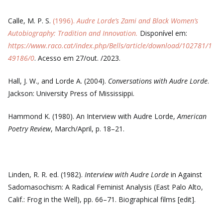
Calle, M. P. S.
(1996).
Audre Lorde’s Zami and Black Women’s
Autobiography: Tradition and Innovation.
Disponível em:
https://www.raco.cat/index.php/Bells/article/download/102781/1
49186/0
. Acesso em 27/out. /2023.
Hall, J. W., and Lorde A. (2004).
Conversations with Audre Lorde
.
Jackson: University Press of Mississippi.
Hammond K. (1980). An Interview with Audre Lorde,
American
Poetry Review
, March/April, p. 18–21.
Linden, R. R. ed. (1982).
Interview with Audre Lorde
in Against
Sadomasochism: A Radical Feminist Analysis (East Palo Alto,
Calif.: Frog in the Well), pp. 66–71. Biographical films [edit].