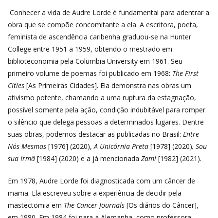
Conhecer a vida de Audre Lorde é fundamental para adentrar a
obra que se compõe concomitante a ela. A escritora, poeta,
feminista de ascendência caribenha graduou-se na Hunter
College entre 1951 a 1959, obtendo o mestrado em
biblioteconomia pela Columbia University em 1961. Seu
primeiro volume de poemas foi publicado em 1968:
The First
Cities
[As Primeiras Cidades]. Ela demonstra nas obras um
ativismo potente, chamando a uma ruptura da estagnação,
possível somente pela ação, condição indubitável para romper
o silêncio que delega pessoas a determinados lugares. Dentre
suas obras, podemos destacar as publicadas no Brasil:
Entre
Nós Mesmas
[1976] (2020),
A Unicórnia Preta
[1978] (2020)
, Sou
sua Irmã
[1984] (2020)
e a já mencionada
Zami
[1982] (2021).
Em 1978, Audre Lorde foi diagnosticada com um câncer de
mama. Ela escreveu sobre a experiência de decidir pela
mastectomia em
The Cancer Journals
[Os diários do Câncer],
em 1980. Em 1984 foi para a Alemanha, como professora