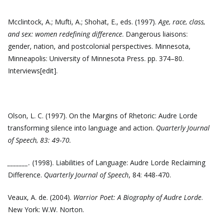
Mcclintock, A.; Mufti, A.; Shohat, E., eds. (1997).
Age, race, class,
and sex: women redefining difference
. Dangerous liaisons:
gender, nation, and postcolonial perspectives. Minnesota,
Minneapolis: University of Minnesota Press. pp. 374–80.
Interviews[edit].
Olson, L. C. (1997). On the Margins of Rhetoric: Audre Lorde
transforming silence into language and action.
Quarterly Journal
of Speech, 83: 49-70.
_______.
(1998). Liabilities of Language: Audre Lorde Reclaiming
Difference.
Quarterly Journal of Speech
, 84: 448-470.
Veaux, A. de. (2004).
Warrior Poet: A Biography of Audre Lorde
.
New York: W.W. Norton.