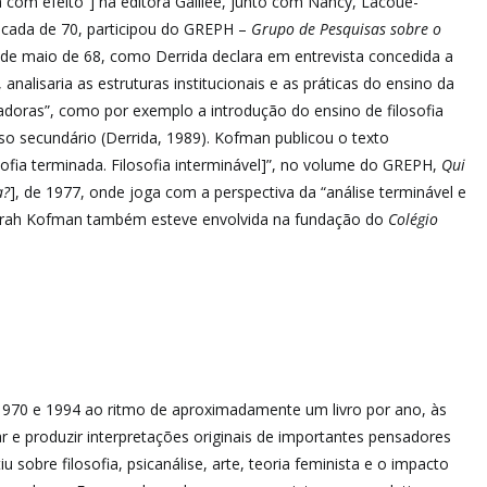
fia com efeito”] na editora Galilée, junto com Nancy, Lacoue-
écada de 70, participou do GREPH –
Grupo de Pesquisas sobre o
 de maio de 68, como Derrida declara em entrevista concedida a
nalisaria as estruturas institucionais e as práticas do ensino da
rmadoras”, como por exemplo a introdução do ensino de filosofia
so secundário (Derrida, 1989). Kofman publicou o texto
osofia terminada. Filosofia interminável]”, no volume do GREPH,
Qui
a?
], de 1977, onde joga com a perspectiva da “análise terminável e
. Sarah Kofman também esteve envolvida na fundação do
Colégio
e 1970 e 1994 ao ritmo de aproximadamente um livro por ano, às
r e produzir interpretações originais de importantes pensadores
u sobre filosofia, psicanálise, arte, teoria feminista e o impacto