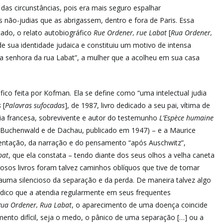
as circunstâncias, pois era mais seguro espalhar
s não-judias que as abrigassem, dentro e fora de Paris. Essa
cado, o relato autobiográfico
Rue Ordener, rue Labat
[
Rua Ordener,
de sua identidade judaica e constituiu um motivo de intensa
a senhora da rua Labat”, a mulher que a acolheu em sua casa
áfico feita por Kofman
.
Ela se define como “uma intelectual judia
s
[
Palavras sufocadas
], de 1987, livro dedicado a seu pai, vítima de
ia francesa, sobrevivente e autor do testemunho
L’Espèce humaine
 Buchenwald e de Dachau, publicado em 1947) – e a Maurice
entação, da narração e do pensamento “após Auschwitz”,
bat
, que ela constata – tendo diante dos seus olhos a velha caneta
osos livros foram talvez caminhos oblíquos que tive de tomar
 trauma silencioso da separação e da perda. De maneira talvez algo
médico que a atendia regularmente em seus frequentes
ua Ordener, Rua Labat
, o aparecimento de uma doença coincide
nto difícil, seja o medo, o pânico de uma separação […] ou a