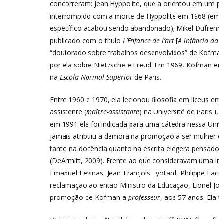
concorreram: Jean Hyppolite, que a orientou em um p
interrompido com a morte de Hyppolite em 1968 (emb
específico acabou sendo abandonado); Mikel Dufrenn
publicado com o título
L’Enfance de l’art
[
A infância da
“doutorado sobre trabalhos desenvolvidos” de Kofma
por ela sobre Nietzsche e Freud. Em 1969, Kofman e
na
Escola Normal Superior
de Paris.
Entre 1960 e 1970, ela lecionou filosofia em liceus
assistente (
maître-assistante
) na Université de Paris
em 1991 ela foi indicada para uma cátedra nessa Uni
jamais atribuiu a demora na promoção a ser mulher ou
tanto na docência quanto na escrita elegera pensado
(DeArmitt, 2009). Frente ao que consideravam uma inj
Emanuel Levinas, Jean-François Lyotard, Philippe 
reclamação ao então Ministro da Educação, Lionel Jo
promoção de Kofman a
professeur
, aos 57 anos. El