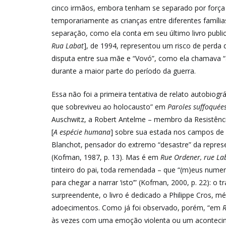
cinco irmãos, embora tenham se separado por força d
temporariamente as crianças entre diferentes família
separação, como ela conta em seu último livro publi
Rua Labat
], de 1994, representou um risco de perda 
disputa entre sua mãe e “Vovó”, como ela chamava “
durante a maior parte do período da guerra.
Essa não foi a primeira tentativa de relato autobiogr
que sobreviveu ao holocausto” em
Paroles suffoquée
Auschwitz, a Robert Antelme – membro da Resistênc
[
A espécie humana
] sobre sua estada nos campos de
Blanchot, pensador do extremo “desastre” da repres
(Kofman, 1987, p. 13). Mas é em
Rue Ordener, rue La
tinteiro do pai, toda remendada – que “(m)eus numer
para chegar a narrar ‘isto’” (Kofman, 2000, p. 22): o
surpreendente, o livro é dedicado a Philippe Cros, 
adoecimentos. Como já foi observado, porém, “em
R
às vezes com uma emoção violenta ou um acontecime