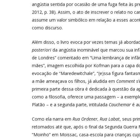
angústia sentida por ocasião de uma fuga feita às pre
2012, p. 38). Assim, o ato de inscrever o relato no 
assume um valor simbólico em relação a esses aconte
como discurso.
Além disso, o livro evoca por vezes temas já abord
posteriori
da angústia inominável que marcou sua inf
de Londres” comentado em “Uma lembrança de infânci
mães”, imagem escolhida por Kofman para a capa d
evocação de “Maredewitchale”, “(e)ssa figura fantasm
a mãe ameaçava os filhos, já aludida em
Comment s’e
primeira parte dessa obra é dedicada à questão da a
como a filosofia, oferece uma passagem – a exemplo 
Platão – e a segunda parte, intitulada
Cauchemar
é au
Como ela narra em
Rua Ordener, Rua Labat
, seus pr
retomados até que, após o final da Segunda Guerra M
“Moinho” em Moissac, casa-escola para crianças cuj