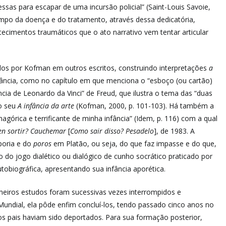
ssas para escapar de uma incursão policial” (Saint-Louis Savoie,
campo da doença e do tratamento, através dessa dedicatória,
cimentos traumáticos que o ato narrativo vem tentar articular
ados por Kofman em outros escritos, construindo interpretações
a
ância, como no capítulo em que menciona o “esboço (ou cartão)
a de Leonardo da Vinci” de Freud, que ilustra o tema das “duas
o seu
A infância da arte
(Kofman, 2000, p. 101-103). Há também a
agórica e terrificante de minha infância” (Idem, p. 116) com a qual
n sortir? Cauchemar
[
Como sair disso? Pesadelo
], de 1983. A
poria e do
poros
em Platão, ou seja, do que faz impasse e do que,
do jogo dialético ou dialógico de cunho socrático praticado por
tobiográfica, apresentando sua infância aporética.
imeiros estudos foram sucessivas vezes interrompidos e
undial, ela pôde enfim concluí-los, tendo passado cinco anos no
os pais haviam sido deportados. Para sua formação posterior,