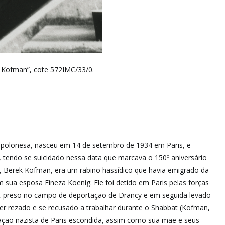
h Kofman”, cote 572IMC/33/0.
ca polonesa, nasceu em 14 de setembro de 1934 em Paris, e
tendo se suicidado nessa data que marcava o 150º aniversário
h, Berek Kofman, era um rabino hassídico que havia emigrado da
m sua esposa Fineza Koenig. Ele foi detido em Paris pelas forças
42, preso no campo de deportação de Drancy e em seguida levado
ter rezado e se recusado a trabalhar durante o Shabbat (Kofman,
pação nazista de Paris escondida, assim como sua mãe e seus