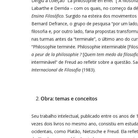
Dirigiu a coleção “La philosophie en effet” [“A filoso
Labarthe e Derrida – com os quais, no começo da d
Ensino Filosófico
. Surgido na esteira dos movimentos
Bernard Defrance, o grupo de pesquisa “por um lado, a
filosofia e, por outro lado, faria propostas transfo
nas turmas antes da “terminale”, o último ano do cur
“Philosophie terminée. Philosophie interminable [Fil
a peur de la philosophie ?
[
Quem tem medo da filosofi
interminável” de Freud ao refletir sobre a questão
Internacional de Filosofia
(1983).
Obra: temas e conceitos
Seu trabalho intelectual, publicado entre os anos d
vezes dois livros no mesmo ano, consistiu em estuda
ocidentais, como Platão, Nietzsche e Freud. Ela refleti