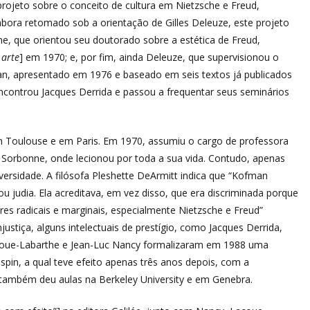
rojeto sobre o conceito de cultura em Nietzsche e Freud,
ora retomado sob a orientação de Gilles Deleuze, este projeto
e, que orientou seu doutorado sobre a estética de Freud,
 arte
] em 1970; e, por fim, ainda Deleuze, que supervisionou o
n, apresentado em 1976 e baseado em seis textos já publicados
ncontrou Jacques Derrida e passou a frequentar seus seminários
 em Toulouse e em Paris. Em 1970, assumiu o cargo de professora
 I, Sorbonne, onde lecionou por toda a sua vida. Contudo, apenas
versidade. A filósofa Pleshette DeArmitt indica que “Kofman
 judia. Ela acreditava, em vez disso, que era discriminada porque
res radicais e marginais, especialmente Nietzsche e Freud”
ustiça, alguns intelectuais de prestígio, como Jacques Derrida,
Lacoue-Labarthe e Jean-Luc Nancy formalizaram em 1988 uma
spin, a qual teve efeito apenas três anos depois, com a
a também deu aulas na Berkeley University e em Genebra.