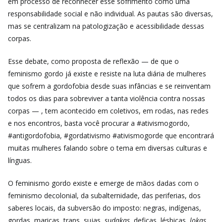
em processo de reconhecer esse sofrimento como uma
responsabilidade social e não individual. As pautas são diversas,
mas se centralizam na patologização e acessibilidade dessas
corpas.
Esse debate, como proposta de reflexão — de que o
feminismo gordo já existe e resiste na luta diária de mulheres
que sofrem a gordofobia desde suas infâncias e se reinventam
todos os dias para sobreviver a tanta violência contra nossas
corpas — , tem acontecido em coletivos, em rodas, nas redes
e nos encontros, basta você procurar a #ativismogordo,
#antigordofobia, #gordativismo #ativismogorde que encontrará
muitas mulheres falando sobre o tema em diversas culturas e
línguas.
O feminismo gordo existe e emerge de mãos dadas com o
feminismo decolonial, da subalternidade, das periferias, dos
saberes locais, da subversão do imposto: negras, indígenas,
gordas, maricas, trans, sujas,
sudakas
, defiças, lésbicas,
lokas
,