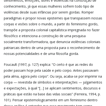
sentimentos, emoções, dores e violências na construção de
conhecimento, já que essas mulheres sofrem todo tipo de
violências desde suas infâncias por serem gordas. Romper
paradigmas e propor novas epistemes que transpassem nossas
corpas e visões sobre o mundo, a partir do feminismo gordo,
transpõe a proposta colonial capitalística impregnada no fazer
filosófico e intenciona a construção de uma pesquisa
socialmente transformadora, que denuncia violências coloniais
patriarcais dentro de uma proposta para o reconhecimento de
nossas potencialidades e de uma filosofia gorda.
Foucault (1997, p. 127) explica: “O certo é que as redes do
poder passam hoje pela saúde e pelo corpo. Antes passavam
pela alma, agora pelo corpo”. Ou seja, acaba-se por imprimir na
corpa — revestida de símbolos e interpretações — julgamentos
e expectações, à qual “[…] se aplicam sentimentos, discursos e
práticas que estão na base das vidas sociais” (Ferreira, 1994, p.
101). Pensar epistemologicamente em um feminismo dentro
dessa análise é entender que esse movimento tem como