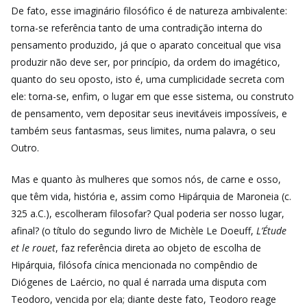
De fato, esse imaginário filosófico é de natureza ambivalente:
torna-se referência tanto de uma contradição interna do
pensamento produzido, já que o aparato conceitual que visa
produzir não deve ser, por princípio, da ordem do imagético,
quanto do seu oposto, isto é, uma cumplicidade secreta com
ele: torna-se, enfim, o lugar em que esse sistema, ou construto
de pensamento, vem depositar seus inevitáveis impossíveis, e
também seus fantasmas, seus limites, numa palavra, o seu
Outro.
Mas e quanto às mulheres que somos nós, de carne e osso,
que têm vida, história e, assim como Hipárquia de Maroneia (c.
325 a.C.), escolheram filosofar? Qual poderia ser nosso lugar,
afinal? (o título do segundo livro de Michèle Le Doeuff,
L’Étude
et le rouet
, faz referência direta ao objeto de escolha de
Hipárquia, filósofa cínica mencionada no compêndio de
Diógenes de Laércio, no qual é narrada uma disputa com
Teodoro, vencida por ela; diante deste fato, Teodoro reage