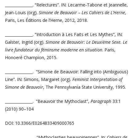
_______________. “Relectures”. IN: Lecarme-Tabone et Jeannelle,
Jean-Louis (org).
Simone de Beauvoir – Les Cahiers de L’Herne
,
Paris, Les Éditions de l’Herne, 2012, 2018.
_______________. “Introduction à Les Faits et Les Mythes”, IN:
Galster, Ingrid (org).
Simone de Beauvoir: Le Deuxième Sexe. Le
livre fundateur du féminsme moderne en situation
. Paris,
Honoeré Champion, 2015.
_______________. “Simone de Beauvoir: Falling into (Ambiguous)
Line”. IN: Simons, Margaret (org).
Feminist Interpretation of
Simone de Beauvoir
, The Pennsylvania State University, 1995.
_______________. “Beauvoir the Mythoclast”,
Paragraph
33:1
(2010) 90–104
DOI: 10.3366/E0264833409000765
________________. “Mythoclasties beauvoiriennes”. In:
Cahiers de