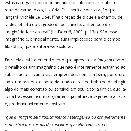
estas carregam pouco ou nenhum vínculo com as mulheres
reais de carne, osso, história. Esta será a constatação que
lançará Michèle Le Doeuff na direção de o que ela chamou de
“a descoberta do segredo de polichinelo: a liberdade do
imaginário face ao real” (Le Doeuff, 1980, p. 134). São esse
imaginário e, principalmente, suas implicações para o campo
filosófico, que a autora vai explorar.
Entre elas está o entendimento que apresenta a
imagem
como
o retalho de um imaginário que não é inteiramente estranho ao
saber que o discurso visa empreender, nem também, por outro
lado, um recurso, espécie de aliado deste no trabalho de atingir
algo de mais concreto ou sensível em seu leitor a fim de auxiliá-
lo na travessia de um programa cuja natureza seja teórica, isto
é, predominantemente abstrata.
“que a imagem seja radicalmente heterogênea ou completamente
isomórfica aos corpos de conceitos que ela traduziria na