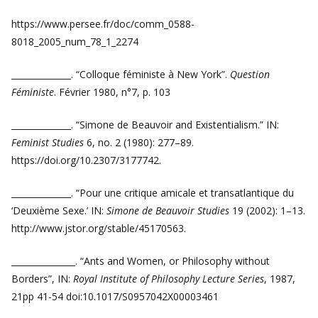
https://www.persee.fr/doc/comm_0588-
8018_2005_num_78_1_2274
______________. “Colloque féministe à New York”.
Question
Féministe
. Février 1980, n°7, p. 103
______________. “Simone de Beauvoir and Existentialism.” IN:
Feminist Studies
6, no. 2 (1980): 277–89.
https://doi.org/10.2307/3177742.
______________. “Pour une critique amicale et transatlantique du
‘Deuxième Sexe.’ IN:
Simone de Beauvoir Studies
19 (2002): 1–13.
http://www.jstor.org/stable/45170563.
_______________. “Ants and Women, or Philosophy without
Borders”, IN:
Royal Institute of Philosophy Lecture Series
, 1987,
21pp 41-54 doi:10.1017/S0957042X00003461