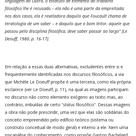
linguagem do Outro, o estatuto de elemento do trabalho
filosófico lhe é recusado – ela não é uma parte da empreitada;
nos dois casos, ela é reveladora daquilo que Foucault chama de
teratologia de um saber – e daquilo que o bom leitor, aquele que
passou pela disciplina filosófica, deve saber passar ao largo” [Le
Deouff, 1980, p. 16-17].
Em relação a essas duas alternativas, excludentes entre si e
frequentemente identificadas nos discursos filosóficos, a via
que Michèle Le Doeuff propõe é uma terceira, como ela própria
esclarece (ver Le Doeuff, p. 11), na qual as imagens participam
no discurso não como elemento exógeno ao texto mas, ao
contrário, imbuídas de certo “
status
filosófico”. Dessas imagens
a obra não pode prescindir, uma vez que elas são solidárias do
conceito empreendido pelo edifício teórico (sistema ou
construto conceitual de modo geral) e interno a ele. Nem uma
psicanálise do conhecimento, como propõe Gaston Bachelard