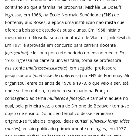
contrário ao que a família lhe propunha, Michèle Le Doeuff
ingressa, em 1966, na École Normale Supérieure (ENS) de
Fontenay-aux-Roses, à época uma instituição não mista que
oferecia bolsas de estudo às suas alunas. Em 1968 inicia o
mestrado em filosofia sob a orientação de Vladimir Jankélévitch.
Em 1971 é aprovada em concurso para carreira docente
(
agrégation
) e leciona por curto período no ensino médio. Em
1972 ingressa na carreira universitária, torna-se professora
assistente (
maîtresse-assistente
), em seguida, professora
pesquisadora (
maîtresse de conférence
) na ENS de Fontenay. Ali
organizou, entre os anos de 1976 e 1978, o que veio a ser, até
onde se tem notícia, o primeiro seminário na França
consagrado ao tema
mulheres e filosofia
, e também aquele no
qual, pela primeira vez, a obra de Simone de Beauvoir torna-se
objeto de ensino. Do núcleo temático desse seminário
originou-se “Cabelos longos, ideias curtas” (
Cheveux longs, idées
courtes
), ensaio publicado primeiramente em inglês, em 1977,