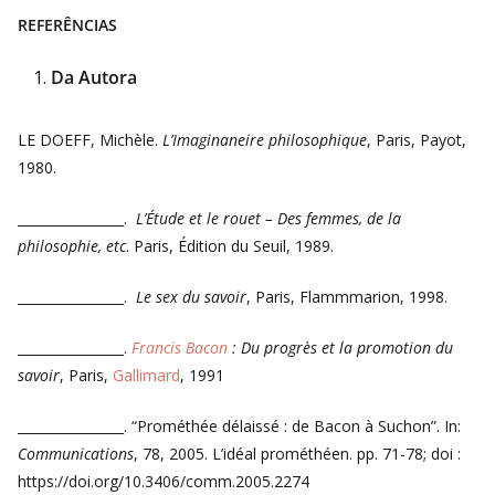
REFERÊNCIAS
Da Autora
LE DOEFF, Michèle.
L’Imaginaneire philosophique
, Paris, Payot,
1980.
________________.
L’Étude et le rouet – Des femmes, de la
philosophie, etc
. Paris, Édition du Seuil, 1989.
________________.
Le sex du savoir
, Paris, Flammmarion, 1998.
________________.
Francis Bacon
: Du progrès et la promotion du
savoir
, Paris,
Gallimard
, 1991
________________. “Prométhée délaissé : de Bacon à Suchon”. In:
Communications
, 78, 2005. L’idéal prométhéen. pp. 71-78; doi :
https://doi.org/10.3406/comm.2005.2274