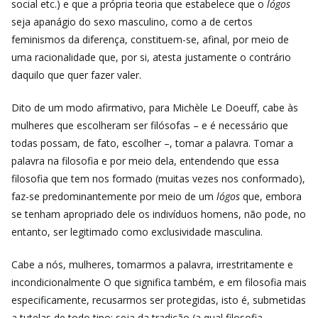
social etc.) e que a própria teoria que estabelece que o
lógos
seja apanágio do sexo masculino, como a de certos
feminismos da diferença, constituem-se, afinal, por meio de
uma racionalidade que, por si, atesta justamente o contrário
daquilo que quer fazer valer.
Dito de um modo afirmativo, para Michèle Le Doeuff, cabe às
mulheres que escolheram ser filósofas – e é necessário que
todas possam, de fato, escolher –, tomar a palavra. Tomar a
palavra na filosofia e por meio dela, entendendo que essa
filosofia que tem nos formado (muitas vezes nos conformado),
faz-se predominantemente por meio de um
lógos
que, embora
se tenham apropriado dele os indivíduos homens, não pode, no
entanto, ser legitimado como exclusividade masculina.
Cabe a nós, mulheres, tomarmos a palavra, irrestritamente e
incondicionalmente O que significa também, e em filosofia mais
especificamente, recusarmos ser protegidas, isto é, submetidas
a tutelas de todo tipo: seja da tradição (a qual filosofia