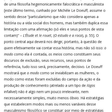
de uma filosofia hegemonicamente falocrática e masculinista
[este último termo, cunhado por Michèle Le Doeuff, assume o
sentido desse “particularismo que não considera apenas a
história ou a vida social dos homens, mas também duplica essa
limitação com uma afirmação (só eles e seus pontos de vista
contam)” –
L’Étude et le rouet
, (
O estudo e a roca
), p. 55]. O
ponto central aqui deverá nos dirigir, portanto, à questão de
quem
efetivamente vai contar essa história, mas não só isso:
o
modo
como ela é contada,
os meios
como constituem seus
discursos de exclusão, seus recursos, seus pontos de
referência, tudo isso será, precisamente, decisivo. Le Doeuff
mostrará que
o modo
como se inviabilizam as mulheres, o
modo como estas foram excluídas do campo da ação e da
produção de conhecimento (atrelado a um tipo de
lógos
infalível) não é algo nem um pouco irrelevante, nem
necessariamente simples, muito menos óbvio. Há estratégias
que estabelecem modos mais ou menos variáveis desse
masculinismo filosófico se constituir: por meio de estratégias