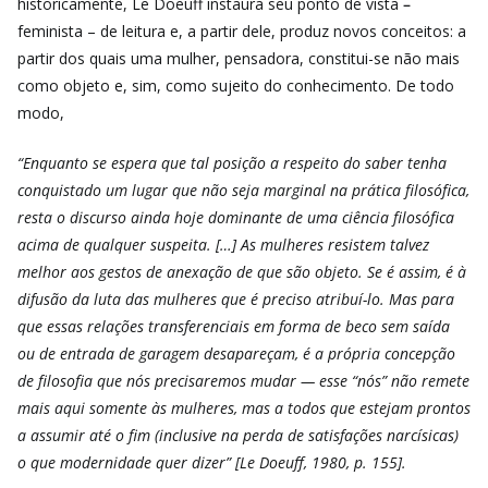
historicamente, Le Doeuff instaura seu ponto de vista
–
feminista – de leitura e, a partir dele, produz novos conceitos: a
partir dos quais uma mulher, pensadora, constitui-se não mais
como objeto e, sim, como sujeito do conhecimento. De todo
modo,
“Enquanto se espera que tal posição a respeito do saber tenha
conquistado um lugar que não seja marginal na prática filosófica,
resta o discurso ainda hoje dominante de uma ciência filosófica
acima de qualquer suspeita. […] As mulheres resistem talvez
melhor aos gestos de anexação de que são objeto. Se é assim, é à
difusão da luta das mulheres que é preciso atribuí-lo. Mas para
que essas relações transferenciais em forma de beco sem saída
ou de entrada de garagem desapareçam, é a própria concepção
de filosofia que nós precisaremos mudar — esse “nós” não remete
mais aqui somente às mulheres, mas a todos que estejam prontos
a assumir até o fim (inclusive na perda de satisfações narcísicas)
o que modernidade quer dizer” [Le Doeuff, 1980, p. 155].