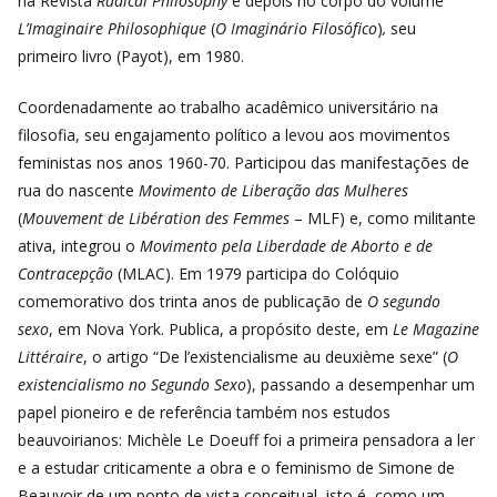
na Revista
Radical Philosophy
e depois no corpo do volume
L’Imaginaire Philosophique
(
O Imaginário Filosófico
)
,
seu
primeiro livro (Payot), em 1980.
Coordenadamente ao trabalho acadêmico universitário na
filosofia, seu engajamento político a levou aos movimentos
feministas nos anos 1960-70. Participou das manifestações de
rua do nascente
Movimento de Liberação das Mulheres
(
Mouvement de Libération des Femmes
– MLF) e, como militante
ativa, integrou o
Movimento pela Liberdade de Aborto e de
Contracepção
(MLAC). Em 1979 participa do Colóquio
comemorativo dos trinta anos de publicação de
O segundo
sexo
, em Nova York. Publica, a propósito deste, em
Le Magazine
Littéraire
, o artigo “De l’existencialisme au deuxième sexe” (
O
existencialismo no Segundo Sexo
), passando a desempenhar um
papel pioneiro e de referência também nos estudos
beauvoirianos: Michèle Le Doeuff foi a primeira pensadora a ler
e a estudar criticamente a obra e o feminismo de Simone de
Beauvoir de um ponto de vista conceitual, isto é, como um