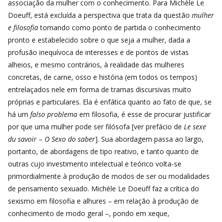
associação da mulher com o conhecimento. Para Michèle Le
Doeuff, está excluída a perspectiva que trata da questão
mulher
e filosofia
tomando como ponto de partida o conhecimento
pronto e estabelecido sobre o que seja a mulher, dada a
profusão inequívoca de interesses e de pontos de vistas
alheios, e mesmo contrários, à realidade das mulheres
concretas, de carne, osso e história (em todos os tempos)
entrelaçados nele em forma de tramas discursivas muito
próprias e particulares. Ela é enfática quanto ao fato de que, se
há um
falso problema
em filosofia, é esse de procurar justificar
por que uma mulher pode ser filósofa [ver prefácio de
Le sexe
du savoir
–
O Sexo do saber
]. Sua abordagem passa ao largo,
portanto, de abordagens de tipo reativo, e tanto quanto de
outras cujo investimento intelectual e teórico volta-se
primordialmente à produção de modos de ser ou modalidades
de pensamento sexuado. Michèle Le Doeuff faz a crítica do
sexismo em filosofia e alhures – em relação à produção de
conhecimento de modo geral –, pondo em xeque,