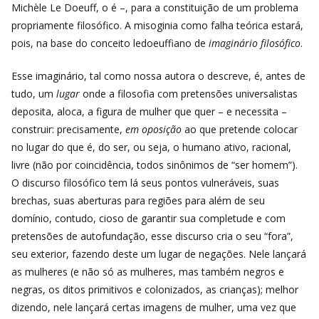
Michèle Le Doeuff, o é –, para a constituição de um problema
propriamente filosófico. A misoginia como falha teórica estará,
pois, na base do conceito ledoeuffiano de
imaginário filosófico
.
Esse imaginário, tal como nossa autora o descreve, é, antes de
tudo, um
lugar
onde a filosofia com pretensões universalistas
deposita, aloca, a figura de mulher que quer – e necessita –
construir: precisamente,
em oposição
ao que pretende colocar
no lugar do que é, do ser, ou seja, o humano ativo, racional,
livre (não por coincidência, todos sinônimos de “ser homem”).
O discurso filosófico tem lá seus pontos vulneráveis, suas
brechas, suas aberturas para regiões para além de seu
domínio, contudo, cioso de garantir sua completude e com
pretensões de autofundação, esse discurso cria o seu “fora”,
seu exterior, fazendo deste um lugar de negações. Nele lançará
as mulheres (e não só as mulheres, mas também negros e
negras, os ditos primitivos e colonizados, as crianças); melhor
dizendo, nele lançará certas imagens de mulher, uma vez que