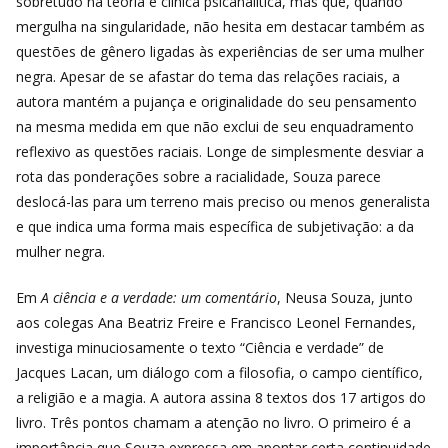
sobretudo na teoria e clínica psicanalítica, mas que, quando
mergulha na singularidade, não hesita em destacar também as
questões de gênero ligadas às experiências de ser uma mulher
negra. Apesar de se afastar do tema das relações raciais, a
autora mantém a pujança e originalidade do seu pensamento
na mesma medida em que não exclui de seu enquadramento
reflexivo as questões raciais. Longe de simplesmente desviar a
rota das ponderações sobre a racialidade, Souza parece
deslocá-las para um terreno mais preciso ou menos generalista
e que indica uma forma mais específica de subjetivação: a da
mulher negra.
Em
A ciência e a verdade: um comentário
, Neusa Souza, junto
aos colegas Ana Beatriz Freire e Francisco Leonel Fernandes,
investiga minuciosamente o texto “Ciência e verdade” de
Jacques Lacan, um diálogo com a filosofia, o campo científico,
a religião e a magia. A autora assina 8 textos dos 17 artigos do
livro. Três pontos chamam a atenção no livro. O primeiro é a
importância que Souza expressa em apontar certa continuidade