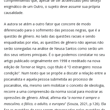
compreendendo que, apesar de ser atravessado pelo desejo
enigmático de um Outro, o sujeito deve assumir sua própria
causalidade.
A autora se atém a outro fator que concorre de modo
diferenciado para o sofrimento das pessoas negras, que é a
questão de gênero. Ao lado das questões raciais e sendo
enquadradas por elas, as questões de gênero não apenas não
serão sonegadas na análise de Neusa Santos como serão um
dos seus vetores principais. É o que podemos constatar no seu
artigo publicado originalmente em 1998 e reeditado na nova
edição de
Tornar-se Negro
, cujo título é “O estrangeiro: nossa
condição”. Num texto que se propõe a discutir a relação entre a
psicanalista e aquela pessoa submetida ao processo de
psicanálise, ela, mesmo sem mobilizar o conceito de ideologia,
recorre a uma compreensão da norma social para mostrar as
opressões de gênero. Afinal, afirma ela “
a norma é sempre o
masculino, o fálico, o adulto, o europeu
” (Souza, 2021, p.126). Ela
faz as questões de raça serem atravessadas pelas questões de