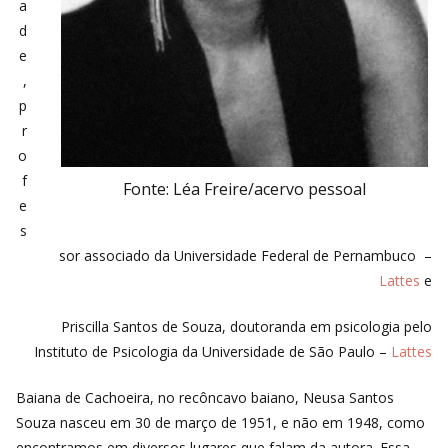
a
d
e
,
p
r
o
f
Fonte: Léa Freire/acervo pessoal
e
s
sor associado da Universidade Federal de Pernambuco –
Lattes
e
Priscilla Santos de Souza, doutoranda em psicologia pelo
Instituto de Psicologia da Universidade de São Paulo –
Lattes
Baiana de Cachoeira, no recôncavo baiano, Neusa Santos
Souza nasceu em 30 de março de 1951, e não em 1948, como
encontramos em diversos lugares que falam da autora. Essa