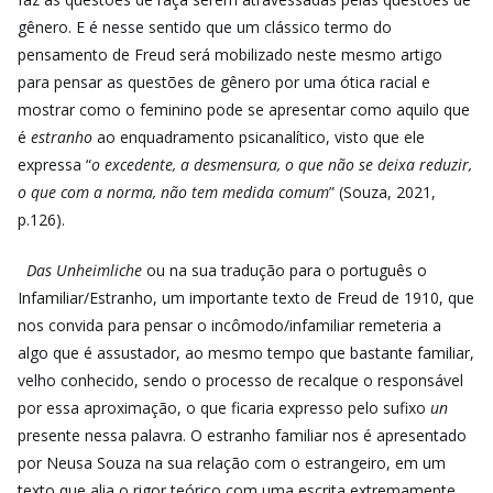
gênero. E é nesse sentido que um clássico termo do
pensamento de Freud será mobilizado neste mesmo artigo
para pensar as questões de gênero por uma ótica racial e
mostrar como o feminino pode se apresentar como aquilo que
é
estranho
ao enquadramento psicanalítico, visto que ele
expressa “
o excedente, a desmensura, o que não se deixa reduzir,
o que com a norma, não tem medida comum
” (Souza, 2021,
p.126).
Das Unheimliche
ou na sua tradução para o português o
Infamiliar/Estranho, um importante texto de Freud de 1910, que
nos convida para pensar o incômodo/infamiliar remeteria a
algo que é assustador, ao mesmo tempo que bastante familiar,
velho conhecido, sendo o processo de recalque o responsável
por essa aproximação, o que ficaria expresso pelo sufixo
un
presente nessa palavra. O estranho familiar nos é apresentado
por Neusa Souza na sua relação com o estrangeiro, em um
texto que alia o rigor teórico com uma escrita extremamente