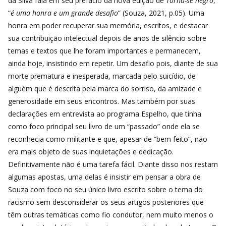
da Silva fala em seu prefácio da nova edição de
Torna-se negro
,
“
é uma honra e um grande desafio
” (Souza, 2021, p.05). Uma
honra em poder recuperar sua memória, escritos, e destacar
sua contribuição intelectual depois de anos de silêncio sobre
temas e textos que lhe foram importantes e permanecem,
ainda hoje, insistindo em repetir. Um desafio pois, diante de sua
morte prematura e inesperada, marcada pelo suicídio, de
alguém que é descrita pela marca do sorriso, da amizade e
generosidade em seus encontros. Mas também por suas
declarações em entrevista ao programa Espelho, que tinha
como foco principal seu livro de um “passado” onde ela se
reconhecia como militante e que, apesar de “bem feito”, não
era mais objeto de suas inquietações e dedicação.
Definitivamente não é uma tarefa fácil. Diante disso nos restam
algumas apostas, uma delas é insistir em pensar a obra de
Souza com foco no seu único livro escrito sobre o tema do
racismo sem desconsiderar os seus artigos posteriores que
têm outras temáticas como fio condutor, nem muito menos o