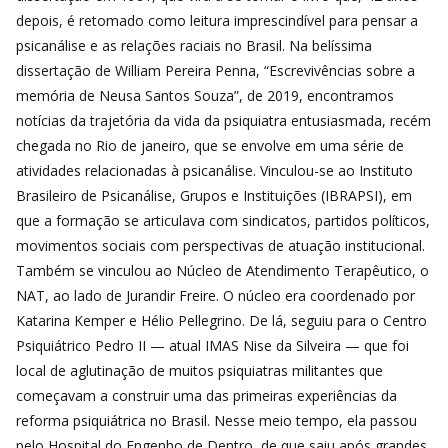
depois, é retomado como leitura imprescindível para pensar a
psicanálise e as relações raciais no Brasil. Na belíssima
dissertação de William Pereira Penna, “Escrevivências sobre a
memória de Neusa Santos Souza”, de 2019, encontramos
notícias da trajetória da vida da psiquiatra entusiasmada, recém
chegada no Rio de janeiro, que se envolve em uma série de
atividades relacionadas à psicanálise. Vinculou-se ao
Instituto
Brasileiro de Psicanálise, Grupos e Instituições
(IBRAPSI), em
que a formação se articulava com sindicatos, partidos políticos,
movimentos sociais com perspectivas de atuação institucional.
Também se vinculou ao Núcleo de Atendimento Terapêutico, o
NAT, ao lado de Jurandir Freire. O núcleo era coordenado por
Katarina Kemper e Hélio Pellegrino. De lá, seguiu para o Centro
Psiquiátrico Pedro II — atual IMAS Nise da Silveira — que foi
local de aglutinação de muitos psiquiatras militantes que
começavam a construir uma das primeiras experiências da
reforma psiquiátrica no Brasil. Nesse meio tempo, ela passou
pelo Hospital do Engenho de Dentro, de que saiu após grandes