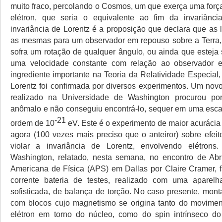
muito fraco, percolando o Cosmos, um que exerça uma força
elétron, que seria o equivalente ao fim da invariânci
invariância de Lorentz é a proposição que declara que as l
as mesmas para um observador em repouso sobre a Terra,
sofra um rotação de qualquer ângulo, ou ainda que esteja
uma velocidade constante com relação ao observador
ingrediente importante na Teoria da Relatividade Especial,
Lorentz foi confirmada por diversos experimentos. Um novo
realizado na Universidade de Washington procurou p
anômalo e não conseguiu encontrá-lo, sequer em uma esca
-21
ordem de 10
eV. Este é o experimento de maior acurácia
agora (100 vezes mais preciso que o anteiror) sobre efei
violar a invariância de Lorentz, envolvendo elétrons
Washington, relatado, nesta semana, no encontro de Abr
Americana de Física (APS) em Dallas por Claire Cramer, 
corrente bateria de testes, realizado com uma aparelha
sofisticada, de balança de torção. No caso presente, mon
com blocos cujo magnetismo se origina tanto do movimen
elétron em torno do núcleo, como do spin intrínseco do 