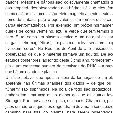
bárions. Mésons e bárions são coletivamente chamados 
das propriedades observadas dos hádrons é que eles têm “
como os átomos comuns são eletromagneticamente neutros),
nome-de-fantasia para o equivalente, em termos de força n
carga eletromagnética. Por exemplo, um próton normalment
quarks de cores vermelho, azul e verde que (em termos 
zero. E, tal como um plasma elétrico é um no qual as pa
cargas [eletromagnéticas], um plasma nuclear seria um no q
tivessem “cores”. Na Reunião de Abril do ano passado, f
observação de que o material formava um líquido. De ac
estudos posteriores, ao longo deste último ano, fornecera
ela e um crescente número de cientistas do RHIC – a pro
que há um estado de plasma.
Um fato notável que apoia a idéia da formação de um pl
aparente nas últimas análises dos dados – de que os 
“Charm” são suprimidos. Na bola de fogo são produzidos
embora em uma taxa muito menor do que os quarks le
Strange). Por causa de seu peso, os quarks Charm (ou, par
jatos de hadrons que eles engendram) deveriam ser capaz
caminho para fora do plasma, para serem observados