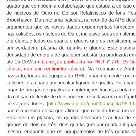
quatro que compõem a colaboração que estuda a colisão e
de núcleos de Ouro no Colisor Relativístico de Íons Pe
Brookhaven. Durante uma palestra, na reunião da APS des
argumentou que os novos dados experimentais fornecem i
nas colisões, os núcleos de Ouro, inclusive seus compleme
e prótons, e todos os quarks e gluons que os constituem, 
um verdadeiro plasma de quarks e gluons. Este plasma
densidade de energia de qualquer substância produzida em 
até 15 GeV/cm³
(correção publicada no PNU n° 776: 15 Ge
cúbico; não por centímetro cúbico)
. Na Reunião de Abri
passado, todas as equipes do RHIC unanimemente conco
colisões, era criado um peculiar líquido de quarks. Peculiar
lugar de um gás de quarks com interações fracas, a bola de
da colisão de frente de dois núcleos, resultava em um líqu
interações fortes (
http://www.aip.org/pnu/2005/split/728-1.h
não é a mesma coisa que afirmar que o fluido fosse um ve
Para ser um plasma, os quarks deveriam ficar fora de s
grupos de dois ou três; dois quarks (um par quark-antiq
méson, enquanto que os agrupamentos de três quarks 