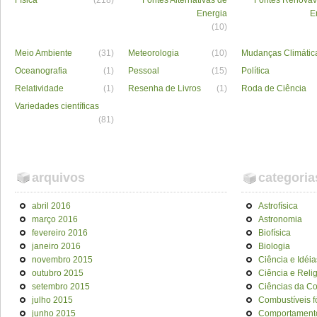
Física
(218)
Fontes Alternativas de
Fontes Renováv
Energia
E
(10)
Meio Ambiente
(31)
Meteorologia
(10)
Mudanças Climátic
Oceanografia
(1)
Pessoal
(15)
Política
Relatividade
(1)
Resenha de Livros
(1)
Roda de Ciência
Variedades científicas
(81)
arquivos
categoria
abril 2016
Astrofísica
março 2016
Astronomia
fevereiro 2016
Biofísica
janeiro 2016
Biologia
novembro 2015
Ciência e Idéia
outubro 2015
Ciência e Reli
setembro 2015
Ciências da C
julho 2015
Combustíveis f
junho 2015
Comportament