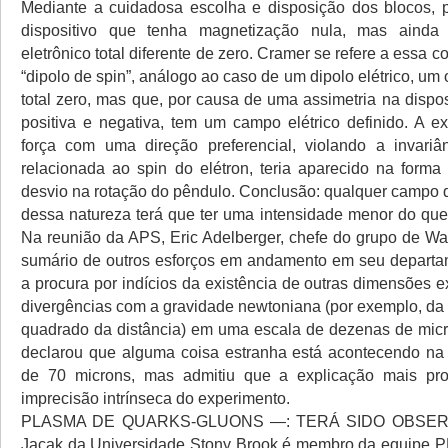
Mediante a cuidadosa escolha e disposição dos blocos, 
dispositivo que tenha magnetização nula, mas ainda
eletrônico total diferente de zero. Cramer se refere a essa
“dipolo de spin”, análogo ao caso de um dipolo elétrico, um
total zero, mas que, por causa de uma assimetria na dispo
positiva e negativa, tem um campo elétrico definido. A e
força com uma direção preferencial, violando a invariâ
relacionada ao spin do elétron, teria aparecido na for
desvio na rotação do pêndulo. Conclusão: qualquer campo
dessa natureza terá que ter uma intensidade menor do qu
Na reunião da APS, Eric Adelberger, chefe do grupo de Wa
sumário de outros esforços em andamento em seu departa
a procura por indícios da existência de outras dimensões e
divergências com a gravidade newtoniana (por exemplo, da 
quadrado da distância) em uma escala de dezenas de micro
declarou que alguma coisa estranha está acontecendo na
de 70 microns, mas admitiu que a explicação mais pr
imprecisão intrínseca do experimento.
PLASMA DE QUARKS-GLUONS —: TERÁ SIDO OBSERV
Jacak da Universidade Stony Brook é membro da equipe 