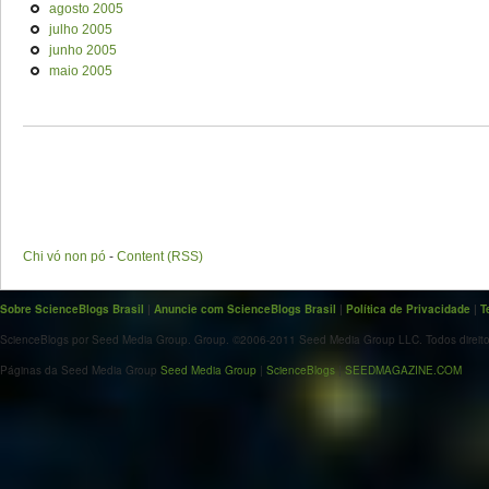
agosto 2005
julho 2005
junho 2005
maio 2005
Chi vó non pó
-
Content (RSS)
Sobre ScienceBlogs Brasil
|
Anuncie com ScienceBlogs Brasil
|
Política de Privacidade
|
T
ScienceBlogs por Seed Media Group. Group. ©2006-2011 Seed Media Group LLC. Todos direito
Páginas da Seed Media Group
Seed Media Group
|
ScienceBlogs
|
SEEDMAGAZINE.COM