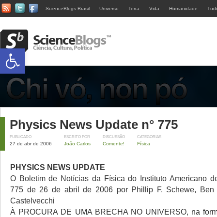
ScienceBlogs Brasil
Universo
Terra
Vida
Humanidade
Tud
Abrir a barra de ferramentas
Physics News Update n° 775
PUBLICADO
ESCRITO POR
DISCUSSÃO
CATEGORIAS
27 de abr de 2006
João Carlos
Comente!
Física
PHYSICS NEWS UPDATE
O Boletim de Notícias da Física do Instituto Americano d
775 de 26 de abril de 2006 por Phillip F. Schewe, Ben 
Castelvecchi
À PROCURA DE UMA BRECHA NO UNIVERSO, na form