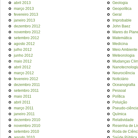
abril 2013
Geologia
março 2013
Geopolítica
fevereiro 2013
Geral
janeiro 2013
Improbable
dezembro 2012
John Baez
novembro 2012
Mares do Plan
setembro 2012
Matemática
agosto 2012
Medicina
julho 2012
Meio Ambiente
junho 2012
Meteorologia
maio 2012
Mudanças Clim
abril 2012
Nanotecnologi
março 2012
Neurociência
fevereiro 2012
Noticiário
dezembro 2011
Oceanografia
setembro 2011
Pessoal
maio 2011
Política
abril 2011
Poluição
março 2011
Pseudo-ciênci
janeiro 2011
Química
dezembro 2010
Relatividade
novembro 2010
Resenha de Li
setembro 2010
Roda de Ciênc
agosto 2010
Saúde Pública