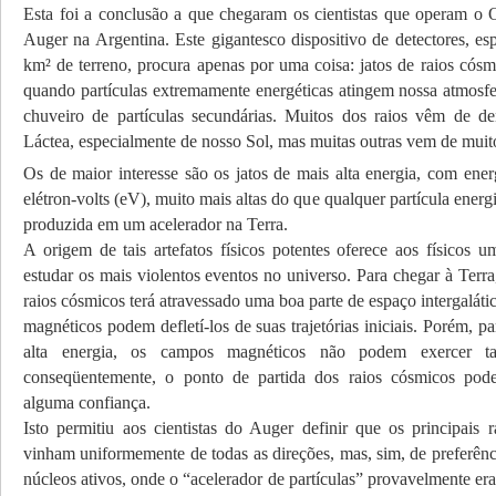
Esta foi a conclusão a que chegaram os cientistas que operam o O
Auger na Argentina. Este gigantesco dispositivo de detectores, es
km² de terreno, procura apenas por uma coisa: jatos de raios cósm
quando partículas extremamente energéticas atingem nossa atmosf
chuveiro de partículas secundárias. Muitos dos raios vêm de d
Láctea, especialmente de nosso Sol, mas muitas outras vem de muit
Os de maior interesse são os jatos de mais alta energia, com ene
elétron-volts (eV), muito mais altas do que qualquer partícula energ
produzida em um acelerador na Terra.
A origem de tais artefatos físicos potentes oferece aos físicos u
estudar os mais violentos eventos no universo. Para chegar à Terra
raios cósmicos terá atravessado uma boa parte de espaço intergalát
magnéticos podem defletí-los de suas trajetórias iniciais. Porém, pa
alta energia, os campos magnéticos não podem exercer tan
conseqüentemente, o ponto de partida dos raios cósmicos pod
alguma confiança.
Isto permitiu aos cientistas do Auger definir que os principais 
vinham uniformemente de todas as direções, mas, sim, de preferênc
núcleos ativos, onde o “acelerador de partículas” provavelmente e