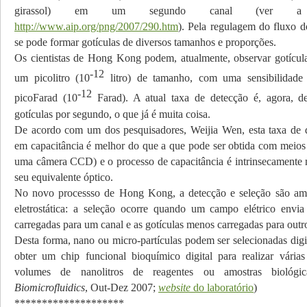
girassol) em um segundo canal (ver a
http://www.aip.org/png/2007/290.htm
). Pela regulagem do fluxo d
se pode formar gotículas de diversos tamanhos e proporções.
Os cientistas de Hong Kong podem, atualmente, observar gotícu
-12
um picolitro (10
litro) de tamanho, com uma sensibilidade
-12
picoFarad (10
Farad). A atual taxa de detecção é, agora, d
gotículas por segundo, o que já é muita coisa.
De acordo com um dos pesquisadores, Weijia Wen, esta taxa de 
em capacitância é melhor do que a que pode ser obtida com meios 
uma câmera CCD) e o processo de capacitância é intrinsecamente 
seu equivalente óptico.
No novo processso de Hong Kong, a detecção e seleção são amb
eletrostática: a seleção ocorre quando um campo elétrico envia
carregadas para um canal e as gotículas menos carregadas para outr
Desta forma, nano ou micro-partículas podem ser selecionadas digi
obter um chip funcional bioquímico digital para realizar vária
volumes de nanolitros de reagentes ou amostras biológic
Biomicrofluidics
, Out-Dez 2007;
website
do laboratório
)
********************