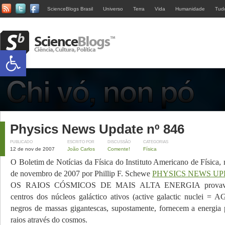
ScienceBlogs Brasil
Universo
Terra
Vida
Humanidade
Tud
Abrir a barra de ferramentas
Physics News Update nº 846
PUBLICADO
ESCRITO POR
DISCUSSÃO
CATEGORIAS
12 de nov de 2007
João Carlos
Comente!
Física
O Boletim de Notícias da Física do Instituto Americano de Física,
de novembro de 2007 por Phillip F. Schewe
PHYSICS NEWS U
OS RAIOS CÓSMICOS DE MAIS ALTA ENERGIA provavel
centros dos núcleos galáctico ativos (active galactic nuclei = 
negros de massas gigantescas, supostamente, fornecem a energia 
raios através do cosmos.