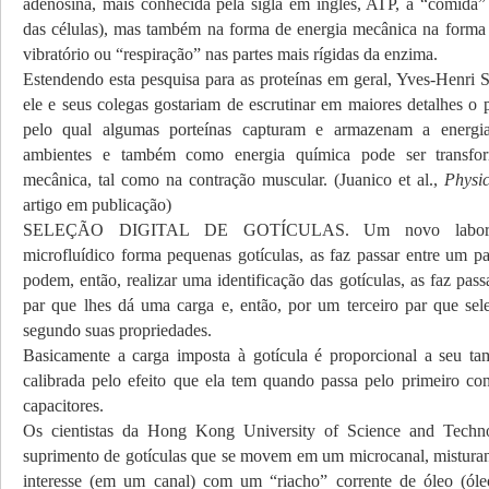
adenosina, mais conhecida pela sigla em inglês, ATP, a “comida” 
das células), mas também na forma de energia mecânica na form
vibratório ou “respiração” nas partes mais rígidas da enzima.
Estendendo esta pesquisa para as proteínas em geral, Yves-Henri 
ele e seus colegas gostariam de escrutinar em maiores detalhes o 
pelo qual algumas porteínas capturam e armazenam a energi
ambientes e também como energia química pode ser transfo
mecânica, tal como na contração muscular. (Juanico et al.,
Physic
artigo em publicação)
SELEÇÃO DIGITAL DE GOTÍCULAS. Um novo laboratór
microfluídico forma pequenas gotículas, as faz passar entre um pa
podem, então, realizar uma identificação das gotículas, as faz pa
par que lhes dá uma carga e, então, por um terceiro par que sele
segundo suas propriedades.
Basicamente a carga imposta à gotícula é proporcional a seu t
calibrada pelo efeito que ela tem quando passa pelo primeiro con
capacitores.
Os cientistas da Hong Kong University of Science and Tech
suprimento de gotículas que se movem em um microcanal, misturan
interesse (em um canal) com um “riacho” corrente de óleo (óle