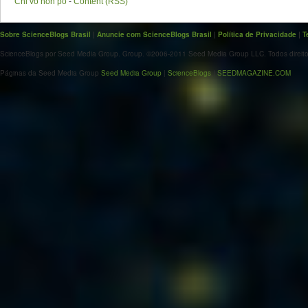
Chi vó non pó
-
Content (RSS)
Sobre ScienceBlogs Brasil
|
Anuncie com ScienceBlogs Brasil
|
Política de Privacidade
|
T
ScienceBlogs por Seed Media Group. Group. ©2006-2011 Seed Media Group LLC. Todos direito
Páginas da Seed Media Group
Seed Media Group
|
ScienceBlogs
|
SEEDMAGAZINE.COM