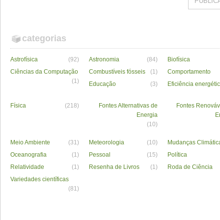
categorias
Astrofísica
(92)
Astronomia
(84)
Biofísica
Ciências da Computação
Combustíveis fósseis
(1)
Comportamento
(1)
Educação
(3)
Eficiência energéti
Física
(218)
Fontes Alternativas de
Fontes Renováv
Energia
E
(10)
Meio Ambiente
(31)
Meteorologia
(10)
Mudanças Climátic
Oceanografia
(1)
Pessoal
(15)
Política
Relatividade
(1)
Resenha de Livros
(1)
Roda de Ciência
Variedades científicas
(81)