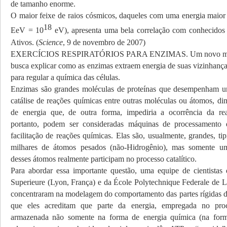
de tamanho enorme.
O maior feixe de raios cósmicos, daqueles com uma energia maio
18
EeV = 10
eV), apresenta uma bela correlação com conhecidos
Ativos. (
Science
, 9 de novembro de 2007)
EXERCÍCIOS RESPIRATÓRIOS PARA ENZIMAS. Um novo mode
busca explicar como as enzimas extraem energia de suas vizinhanç
para regular a química das células.
Enzimas são grandes moléculas de proteínas que desempenham um
catálise de reações químicas entre outras moléculas ou átomos, di
de energia que, de outra forma, impediria a ocorrência da re
portanto, podem ser consideradas máquinas de processamento 
facilitação de reações químicas. Elas são, usualmente, grandes, t
milhares de átomos pesados (não-Hidrogênio), mas somente u
desses átomos realmente participam no processo catalítico.
Para abordar essa importante questão, uma equipe de cientista
Superieure (Lyon, França) e da École Polytechnique Federale de L
concentraram na modelagem do comportamento das partes rígidas 
que eles acreditam que parte da energia, empregada no proce
armazenada não somente na forma de energia química (na forma