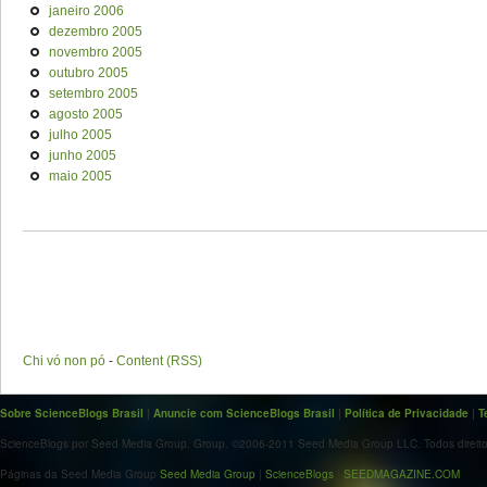
janeiro 2006
dezembro 2005
novembro 2005
outubro 2005
setembro 2005
agosto 2005
julho 2005
junho 2005
maio 2005
Chi vó non pó
-
Content (RSS)
Sobre ScienceBlogs Brasil
|
Anuncie com ScienceBlogs Brasil
|
Política de Privacidade
|
T
ScienceBlogs por Seed Media Group. Group. ©2006-2011 Seed Media Group LLC. Todos direito
Páginas da Seed Media Group
Seed Media Group
|
ScienceBlogs
|
SEEDMAGAZINE.COM