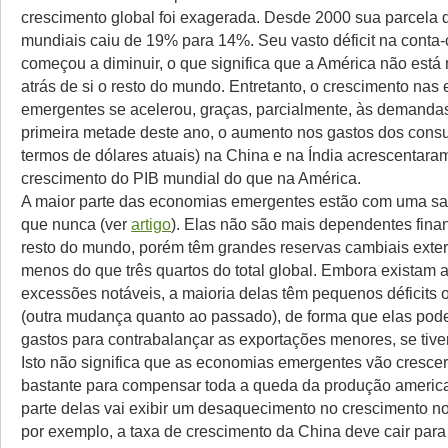
crescimento global foi exagerada. Desde 2000 sua parcela 
mundiais caiu de 19% para 14%. Seu vasto déficit na conta-
começou a diminuir, o que significa que a América não está
atrás de si o resto do mundo. Entretanto, o crescimento na
emergentes se acelerou, graças, parcialmente, às demanda
primeira metade deste ano, o aumento nos gastos dos cons
termos de dólares atuais) na China e na Índia acrescentara
crescimento do PIB mundial do que na América.
A maior parte das economias emergentes estão com uma s
que nunca (ver
artigo
). Elas não são mais dependentes fina
resto do mundo, porém têm grandes reservas cambiais ext
menos do que três quartos do total global. Embora existam
excessões notáveis, a maioria delas têm pequenos déficits 
(outra mudança quanto ao passado), de forma que elas pod
gastos para contrabalançar as exportações menores, se tive
Isto não significa que as economias emergentes vão crescer
bastante para compensar toda a queda da produção america
parte delas vai exibir um desaquecimento no crescimento n
por exemplo, a taxa de crescimento da China deve cair para