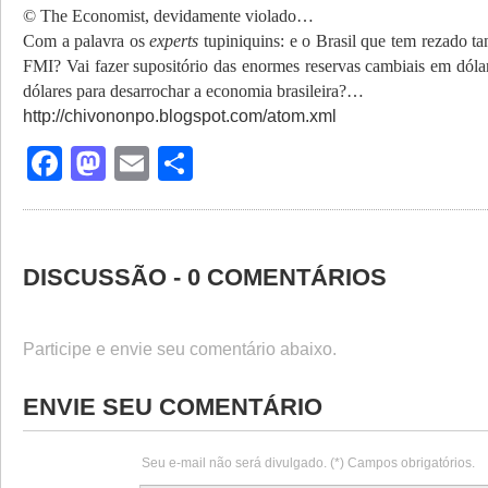
© The Economist, devidamente violado…
Com a palavra os
experts
tupiniquins: e o Brasil que tem rezado tan
FMI? Vai fazer supositório das enormes reservas cambiais em dólar
dólares para desarrochar a economia brasileira?…
http://chivononpo.blogspot.com/atom.xml
Facebook
Mastodon
Email
Share
DISCUSSÃO - 0 COMENTÁRIOS
Participe e envie seu comentário abaixo.
ENVIE SEU COMENTÁRIO
Seu e-mail não será divulgado. (*) Campos obrigatórios.