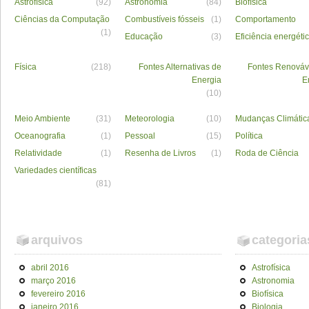
Astrofísica
(92)
Astronomia
(84)
Biofísica
Ciências da Computação
Combustíveis fósseis
(1)
Comportamento
(1)
Educação
(3)
Eficiência energéti
Física
(218)
Fontes Alternativas de
Fontes Renováv
Energia
E
(10)
Meio Ambiente
(31)
Meteorologia
(10)
Mudanças Climátic
Oceanografia
(1)
Pessoal
(15)
Política
Relatividade
(1)
Resenha de Livros
(1)
Roda de Ciência
Variedades científicas
(81)
arquivos
categoria
abril 2016
Astrofísica
março 2016
Astronomia
fevereiro 2016
Biofísica
janeiro 2016
Biologia