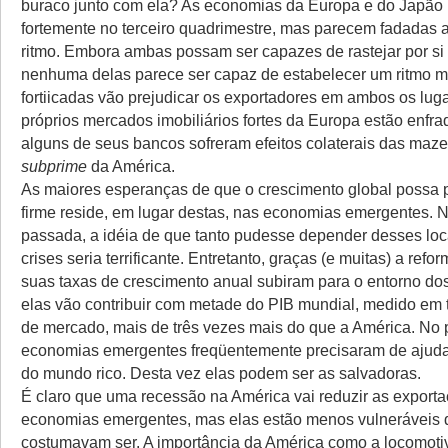
buraco junto com ela? As economias da Europa e do Japão
fortemente no terceiro quadrimestre, mas parecem fadadas a
ritmo. Embora ambas possam ser capazes de rastejar por si 
nenhuma delas parece ser capaz de estabelecer um ritmo m
fortiicadas vão prejudicar os exportadores em ambos os lu
próprios mercados imobiliários fortes da Europa estão enfr
alguns de seus bancos sofreram efeitos colaterais das maze
subprime
da América.
As maiores esperanças de que o crescimento global possa
firme reside, em lugar destas, nas economias emergentes. 
passada, a idéia de que tanto pudesse depender desses loca
crises seria terrificante. Entretanto, graças (e muitas) a ref
suas taxas de crescimento anual subiram para o entorno do
elas vão contribuir com metade do PIB mundial, medido em
de mercado, mais de três vezes mais do que a América. No
economias emergentes freqüentemente precisaram de ajud
do mundo rico. Desta vez elas podem ser as salvadoras.
É claro que uma recessão na América vai reduzir as export
economias emergentes, mas elas estão menos vulneráveis 
costumavam ser. A importância da América como a locomoti