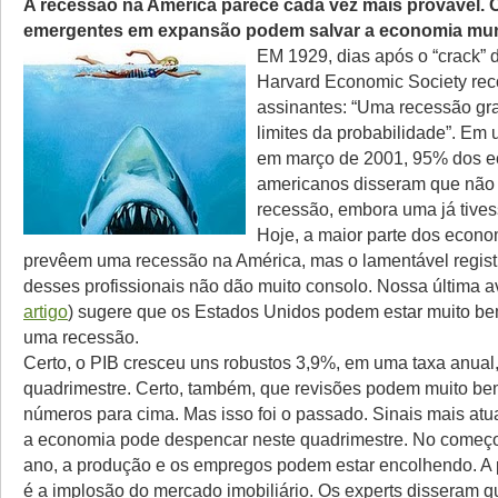
A recessão na América parece cada vez mais provável.
emergentes em expansão podem salvar a economia mu
EM 1929, dias após o “crack” 
Harvard Economic Society rec
assinantes: “Uma recessão gra
limites da probabilidade”. Em
em março de 2001, 95% dos e
americanos disseram que não
recessão, embora uma já tive
Hoje, a maior parte dos econo
prevêem uma recessão na América, mas o lamentável regist
desses profissionais não dão muito consolo. Nossa última a
artigo
) sugere que os Estados Unidos podem estar muito b
uma recessão.
Certo, o PIB cresceu uns robustos 3,9%, em uma taxa anual,
quadrimestre. Certo, também, que revisões podem muito be
números para cima. Mas isso foi o passado. Sinais mais at
a economia pode despencar neste quadrimestre. No começ
ano, a produção e os empregos podem estar encolhendo. A 
é a implosão do mercado imobiliário. Os experts disseram q