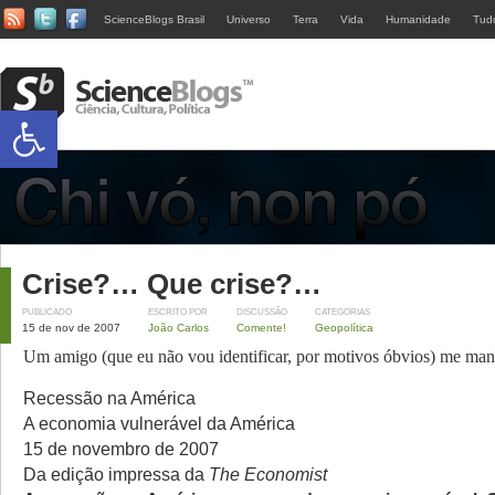
ScienceBlogs Brasil
Universo
Terra
Vida
Humanidade
Tud
Abrir a barra de ferramentas
Crise?… Que crise?…
PUBLICADO
ESCRITO POR
DISCUSSÃO
CATEGORIAS
15 de nov de 2007
João Carlos
Comente!
Geopolítica
Um amigo (que eu não vou identificar, por motivos óbvios) me man
Recessão na América
A economia vulnerável da América
15 de novembro de 2007
Da edição impressa da
The Economist