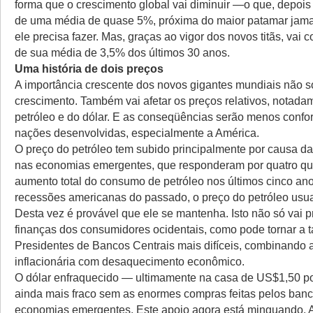
forma que o crescimento global vai diminuir —o que, depois
de uma média de quase 5%, próxima do maior patamar jama
ele precisa fazer. Mas, graças ao vigor dos novos titãs, vai 
de sua média de 3,5% dos últimos 30 anos.
Uma história de dois preços
A importância crescente dos novos gigantes mundiais não s
crescimento. Também vai afetar os preços relativos, notada
petróleo e do dólar. E as conseqüências serão menos confor
nações desenvolvidas, especialmente a América.
O preço do petróleo tem subido principalmente por causa d
nas economias emergentes, que responderam por quatro qu
aumento total do consumo de petróleo nos últimos cinco an
recessões americanas do passado, o preço do petróleo usu
Desta vez é provável que ele se mantenha. Isto não só vai p
finanças dos consumidores ocidentais, como pode tornar a t
Presidentes de Bancos Centrais mais difíceis, combinando 
inflacionária com desaquecimento econômico.
O dólar enfraquecido — ultimamente na casa de US$1,50 po
ainda mais fraco sem as enormes compras feitas pelos banc
economias emergentes. Este apoio agora está minguando. A