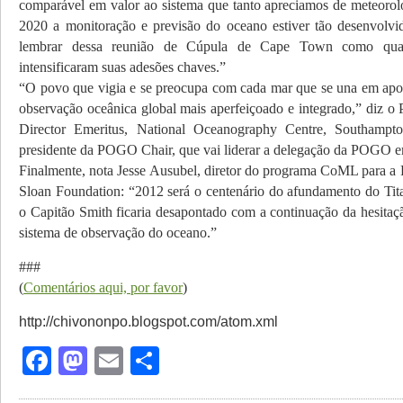
comparável em valor ao sistema que tanto apreciamos de meteorol
2020 a monitoração e previsão do oceano estiver tão desenvolv
lembrar dessa reunião de Cúpula de Cape Town como qua
intensificaram suas adesões chaves.”
“O povo que vigia e se preocupa com cada mar que se una em apo
observação oceânica global mais aperfeiçoado e integrado,” diz o
Director Emeritus, National Oceanography Centre, Southampt
presidente da POGO Chair, que vai liderar a delegação da POGO
Finalmente, nota Jesse Ausubel, diretor do programa CoML para a 
Sloan Foundation: “2012 será o centenário do afundamento do Tit
o Capitão Smith ficaria desapontado com a continuação da hesitaç
sistema de observação do oceano.”
###
(
Comentários aqui, por favor
)
http://chivononpo.blogspot.com/atom.xml
Facebook
Mastodon
Email
Share