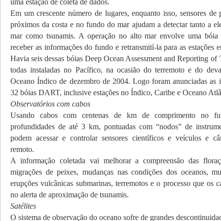
uma estação de coleta de dados.
Em um crescente número de lugares, enquanto isso, sensores de 
próximos da costa e no fundo do mar ajudam a detectar tanto a el
mar como tsunamis. A operação no alto mar envolve uma bóia d
receber as informações do fundo e retransmití-la para as estações em
Havia seis dessas bóias Deep Ocean Assessment and Reporting o
todas instaladas no Pacífico, na ocasião do terremoto e do dev
Oceano Índico de dezembro de 2004. Logo foram anunciadas as i
32 bóias DART, inclusive estações no Índico, Caribe e Oceano Atlâ
Observatórios com cabos
Usando cabos com centenas de km de comprimento no f
profundidades de até 3 km, pontuadas com “nodos” de instrumen
podem acessar e controlar sensores científicos e veículos e c
remoto.
A informação coletada vai melhorar a compreensão das floraç
migrações de peixes, mudanças nas condições dos oceanos, mud
erupções vulcânicas submarinas, terremotos e o processo que os ca
no alerta de aproximação de tsunamis.
Satélites
O sistema de observação do oceano sofre de grandes descontinuidad