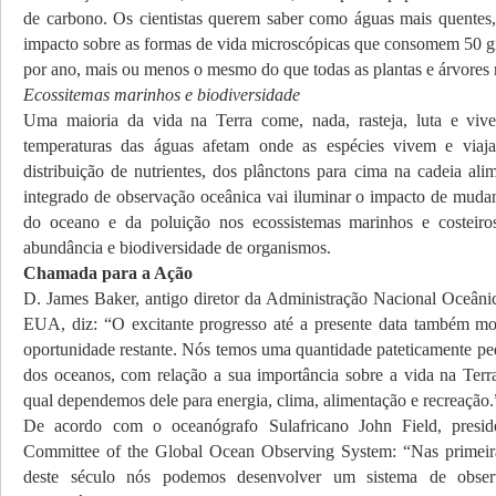
de carbono. Os cientistas querem saber como águas mais quentes
impacto sobre as formas de vida microscópicas que consomem 50 g
por ano, mais ou menos o mesmo do que todas as plantas e árvores n
Ecossitemas marinhos e biodiversidade
Uma maioria da vida na Terra come, nada, rasteja, luta e viv
temperaturas das águas afetam onde as espécies vivem e via
distribuição de nutrientes, dos plânctons para cima na cadeia ali
integrado de observação oceânica vai iluminar o impacto de muda
do oceano e da poluição nos ecossistemas marinhos e costeiros
abundância e biodiversidade de organismos.
Chamada para a Ação
D. James Baker, antigo diretor da Administração Nacional Oceânic
EUA, diz: “O excitante progresso até a presente data também m
oportunidade restante. Nós temos uma quantidade pateticamente p
dos oceanos, com relação a sua importância sobre a vida na Terr
qual dependemos dele para energia, clima, alimentação e recreação.
De acordo com o oceanógrafo Sulafricano John Field, preside
Committee of the Global Ocean Observing System: “Nas primeir
deste século nós podemos desenvolver um sistema de obse