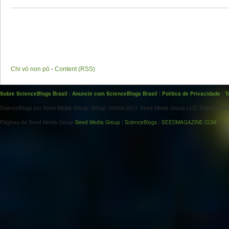
Chi vó non pó
-
Content (RSS)
Sobre ScienceBlogs Brasil
|
Anuncie com ScienceBlogs Brasil
|
Política de Privacidade
|
T
ScienceBlogs por Seed Media Group. Group. ©2006-2011 Seed Media Group LLC. Todos direito
Páginas da Seed Media Group
Seed Media Group
|
ScienceBlogs
|
SEEDMAGAZINE.COM