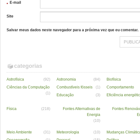
E-mail
*
Site
Salvar meus dados neste navegador para a próxima vez que eu comentar.
categorias
Astrofísica
(92)
Astronomia
(84)
Biofísica
Ciências da Computação
Combustíveis fósseis
(1)
Comportamento
(1)
Educação
(3)
Eficiência energéti
Física
(218)
Fontes Alternativas de
Fontes Renováv
Energia
E
(10)
Meio Ambiente
(31)
Meteorologia
(10)
Mudanças Climátic