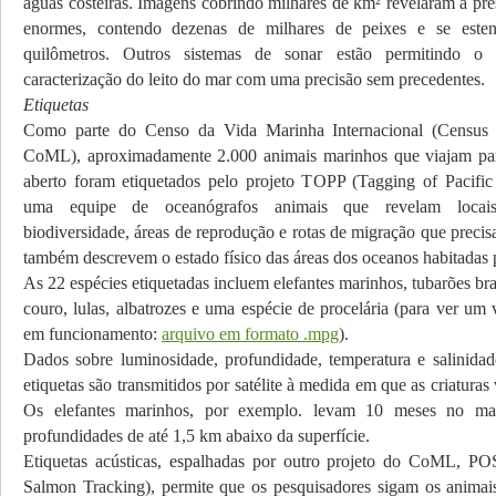
águas costeiras. Imagens cobrindo milhares de km² revelaram a pr
enormes, contendo dezenas de milhares de peixes e se este
quilômetros. Outros sistemas de sonar estão permitindo 
caracterização do leito do mar com uma precisão sem precedentes.
Etiquetas
Como parte do Censo da Vida Marinha Internacional (Census
CoML), aproximadamente 2.000 animais marinhos que viajam pa
aberto foram etiquetados pelo projeto TOPP (Tagging of Pacific 
uma equipe de oceanógrafos animais que revelam locais
biodiversidade, áreas de reprodução e rotas de migração que precis
também descrevem o estado físico das áreas dos oceanos habitadas 
As 22 espécies etiquetadas incluem elefantes marinhos, tubarões bra
couro, lulas, albatrozes e uma espécie de procelária (para ver um 
em funcionamento:
arquivo em formato .mpg
).
Dados sobre luminosidade, profundidade, temperatura e salinidad
etiquetas são transmitidos por satélite à medida em que as criaturas
Os elefantes marinhos, por exemplo. levam 10 meses no m
profundidades de até 1,5 km abaixo da superfície.
Etiquetas acústicas, espalhadas por outro projeto do CoML, PO
Salmon Tracking), permite que os pesquisadores sigam os anima