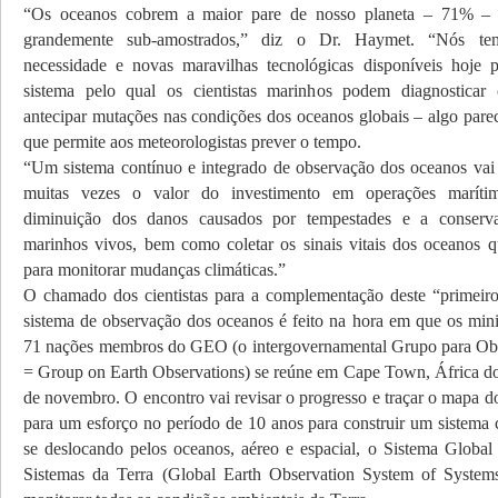
“Os oceanos cobrem a maior pare de nosso planeta – 71% –
grandemente sub-amostrados,” diz o Dr. Haymet. “Nós te
necessidade e novas maravilhas tecnológicas disponíveis hoje 
sistema pelo qual os cientistas marinhos podem diagnosticar
antecipar mutações nas condições dos oceanos globais – algo pare
que permite aos meteorologistas prever o tempo.
“Um sistema contínuo e integrado de observação dos oceanos vai
muitas vezes o valor do investimento em operações marítim
diminuição dos danos causados por tempestades e a conserv
marinhos vivos, bem como coletar os sinais vitais dos oceanos q
para monitorar mudanças climáticas.”
O chamado dos cientistas para a complementação deste “primeir
sistema de observação dos oceanos é feito na hora em que os minis
71 nações membros do GEO (o intergovernamental Grupo para Obs
= Group on Earth Observations) se reúne em Cape Town, África do 
de novembro. O encontro vai revisar o progresso e traçar o mapa d
para um esforço no período de 10 anos para construir um sistema 
se deslocando pelos oceanos, aéreo e espacial, o Sistema Globa
Sistemas da Terra (Global Earth Observation System of Syst