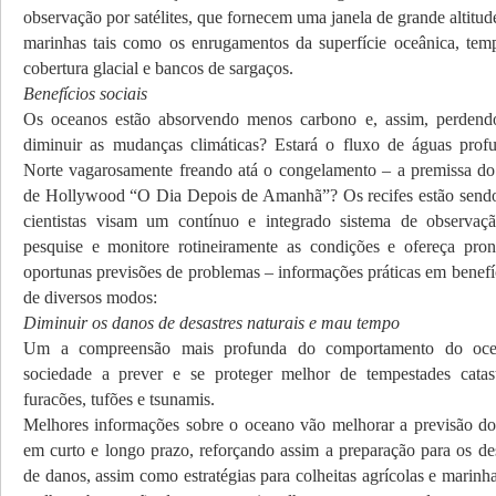
observação por satélites, que fornecem uma janela de grande altitude
marinhas tais como os enrugamentos da superfície oceânica, tempe
cobertura glacial e bancos de sargaços.
Benefícios sociais
Os oceanos estão absorvendo menos carbono e, assim, perdend
diminuir as mudanças climáticas? Estará o fluxo de águas prof
Norte vagarosamente freando atá o congelamento – a premissa do 
de Hollywood “O Dia Depois de Amanhã”? Os recifes estão send
cientistas visam um contínuo e integrado sistema de observa
pesquise e monitore rotineiramente as condições e ofereça pron
oportunas previsões de problemas – informações práticas em benef
de diversos modos:
Diminuir os danos de desastres naturais e mau tempo
Um a compreensão mais profunda do comportamento do oce
sociedade a prever e se proteger melhor de tempestades catast
furacões, tufões e tsunamis.
Melhores informações sobre o oceano vão melhorar a previsão d
em curto e longo prazo, reforçando assim a preparação para os des
de danos, assim como estratégias para colheitas agrícolas e mari