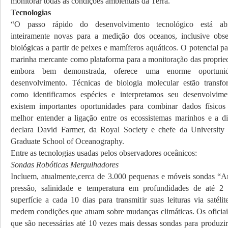
monitorar todas as condições ambientais da Terra.
Tecnologias
“O passo rápido do desenvolvimento tecnológico está ab
inteiramente novas para a medição dos oceanos, inclusive obse
biológicas a partir de peixes e mamíferos aquáticos. O potencial p
marinha mercante como plataforma para a monitoração das proprie
embora bem demonstrada, oferece uma enorme oportuni
desenvolvimento. Técnicas de biologia molecular estão transf
como identificamos espécies e interpretamos seu desenvolvimen
existem importantes oportunidades para combinar dados físicos
melhor entender a ligação entre os ecossistemas marinhos e a d
declara David Farmer, da Royal Society e chefe da University 
Graduate School of Oceanography.
Entre as tecnologias usadas pelos observadores oceânicos:
Sondas Robóticas Mergulhadores
Incluem, atualmente,cerca de 3.000 pequenas e móveis sondas “
pressão, salinidade e temperatura em profundidades de até 
superfície a cada 10 dias para transmitir suas leituras via satéli
medem condições que atuam sobre mudanças climáticas. Os ofici
que são necessárias até 10 vezes mais dessas sondas para produzi