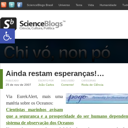
ScienceBlogs Brasil
Universo
Terra
Vida
Humanidade
Tud
Abrir a barra de ferramentas
Ainda restam esperanças!…
PUBLICADO
ESCRITO POR
DISCUSSÃO
CATEGORIAS
25 de nov de 2007
João Carlos
Comente!
Roda de Ciência
Via EurekAlert, mais uma
matéria sobre os Oceanos:
Cientistas marinhos avisam
que a segurança e a prosperidade do ser humano depende
sistema de observação dos Oceanos