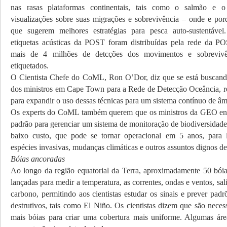
nas rasas plataformas continentais, tais como o salmão e o 
visualizações sobre suas migrações e sobrevivência
–
onde e por
que sugerem melhores estratégias para pesca auto-sustentáve
etiquetas acústicas da POST foram distribuídas pela rede da P
mais de 4 milhões de detcções dos movimentos e sobrevivê
etiquetados.
O Cientista Chefe do CoML, Ron O’Dor, diz que se está buscand
dos ministros em Cape Town para a Rede de Detecção Oceância, r
para expandir o uso dessas técnicas para um sistema contínuo de âm
Os experts do CoML também querem que os ministros da GEO en
padrão para gerenciar um sistema de monitoração de biodiversidade
baixo custo, que pode se tornar operacional em 5 anos, para l
espécies invasivas, mudanças climáticas e outros assuntos dignos de
Bóias ancoradas
Ao longo da região equatorial da Terra, aproximadamente 50 bói
lançadas para medir a temperatura, as correntes, ondas e ventos, sal
carbono, permitindo aos cientistas estudar os sinais e prever pad
destrutivos, tais como El Niño. Os cientistas dizem que são neces
mais bóias para criar uma cobertura mais uniforme. Algumas ár