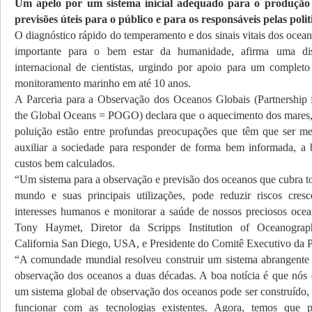
Um apelo por um sistema inicial adequado para o produção
previsões úteis para o público e para os responsáveis pelas polit
O diagnóstico rápido do temperamento e dos sinais vitais dos ocea
importante para o bem estar da humanidade, afirma uma dis
internacional de cientistas, urgindo por apoio para um completo
monitoramento marinho em até 10 anos.
A Parceria para a Observação dos Oceanos Globais (Partnership 
the Global Oceans = POGO) declara que o aquecimento dos mares, 
poluição estão entre profundas preocupações que têm que ser m
auxiliar a sociedade para responder de forma bem informada, 
custos bem calculados.
“Um sistema para a observação e previsão dos oceanos que cubra t
mundo e suas principais utilizações, pode reduzir riscos cresc
interesses humanos e monitorar a saúde de nossos preciosos ocea
Tony Haymet, Diretor da Scripps Institution of Oceanograp
California San Diego, USA, e Presidente do Comitê Executivo d
“A comundade mundial resolveu construir um sistema abrangente 
observação dos oceanos a duas décadas. A boa notícia é que nó
um sistema global de observação dos oceanos pode ser construído, 
funcionar com as tecnologias existentes. Agora, temos que 