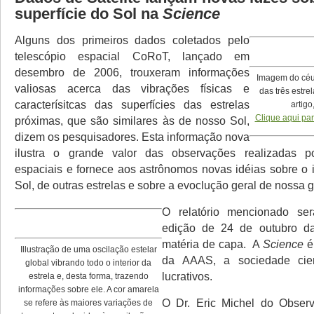
superfície do Sol na
Science
Alguns dos primeiros dados coletados pelo
telescópio espacial CoRoT, lançado em
desembro de 2006, trouxeram informações
Imagem do céu
valiosas acerca das vibrações físicas e
das três estre
caracterísitcas das superfícies das estrelas
artig
Clique aqui par
próximas, que são similares às de nosso Sol,
dizem os pesquisadores. Esta informação nova
ilustra o grande valor das observações realizadas po
espaciais e fornece aos astrônomos novas idéias sobre o i
Sol, de outras estrelas e sobre a evoclução geral de nossa g
O relatório mencionado se
edição de 24 de outubro 
matéria de capa. A
Science
é
Illustração de uma oscilação estelar
da AAAS, a sociedade cien
global vibrando todo o interior da
lucrativos.
estrela e, desta forma, trazendo
informações sobre ele. A cor amarela
O Dr. Eric Michel do Observ
se refere às maiores variações de