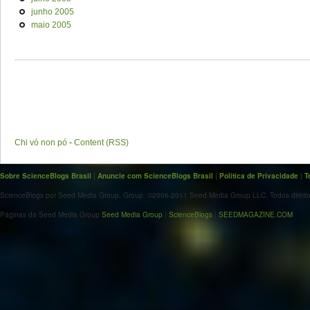
junho 2005
maio 2005
Chi vó non pó
-
Content (RSS)
Sobre ScienceBlogs Brasil
|
Anuncie com ScienceBlogs Brasil
|
Política de Privacidade
|
T
ScienceBlogs por Seed Media Group. Group. ©2006-2011 Seed Media Group LLC. Todos direito
Páginas da Seed Media Group
Seed Media Group
|
ScienceBlogs
|
SEEDMAGAZINE.COM