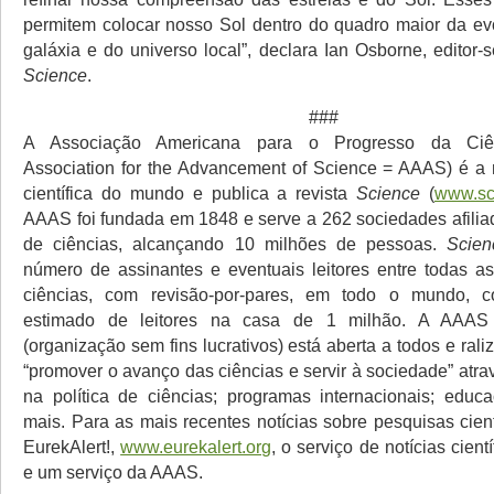
permitem colocar nosso Sol dentro do quadro maior da e
galáxia e do universo local”, declara Ian Osborne, editor-
Science
.
###
A Associação Americana para o Progresso da Ciên
Association for the Advancement of Science = AAAS) é a
científica do mundo e publica a revista
Science
(
www.sc
AAAS foi fundada em 1848 e serve a 262 sociedades afili
de ciências, alcançando 10 milhões de pessoas.
Scien
número de assinantes e eventuais leitores entre todas a
ciências, com revisão-por-pares, em todo o mundo,
estimado de leitores na casa de 1 milhão. A AAAS
(organização sem fins lucrativos) está aberta a todos e ral
“promover o avanço das ciências e servir à sociedade” atrav
na política de ciências; programas internacionais; educaç
mais. Para as mais recentes notícias sobre pesquisas cient
EurekAlert!,
www.eurekalert.org
, o serviço de notícias cien
e um serviço da AAAS.