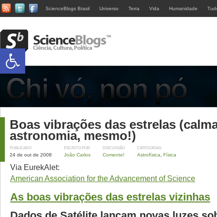
ScienceBlogs Brasil
Universo
Terra
Vida
Humanidade
Tud
Abrir a barra de ferramentas
Boas vibrações das estrelas (calm
astronomia, mesmo!)
PUBLICADO
ESCRITO POR
DISCUSSÃO
CATEGORIAS
24 de out de 2008
João Carlos
Comente!
Astrofísica
,
Física
Via EurekAlet:
American Association for the Advancement of Science
As boas vibrações das estrelas vizinhas
Dados de Satélite lançam novas luzes so