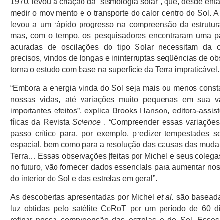
1970, levou à criação da “sismologia solar”, que, desde entã
medir o movimento e o transporte do calor dentro do Sol. A
levou a um rápido progresso na compreensão da estrutura
mas, com o tempo, os pesquisadores encontraram uma p
acuradas de oscilações do tipo Solar necessitam da 
precisos, vindos de longas e ininterruptas seqüências de o
torna o estudo com base na superfície da Terra impraticável.
“Embora a energia vinda do Sol seja mais ou menos const
nossas vidas, até variações muito pequenas em sua 
importantes efeitos”, explica Brooks Hanson, editora-assis
fíicas da Revista
Science
. “Compreender essas variaçõe
passo crítico para, por exemplo, predizer tempestades s
espacial, bem como para a resolução das causas das muda
Terra… Essas observações [feitas por Michel e seus colegas
no futuro, vão fornecer dados essenciais para aumentar n
do interior do Sol e das estrelas em geral”.
As descobertas apresentadas por Michel
et al.
são baseada
luz obtidas pelo satélite CoRoT por um período de 60 d
refinar nossa compreensão das estrelas e do Sol. Esses