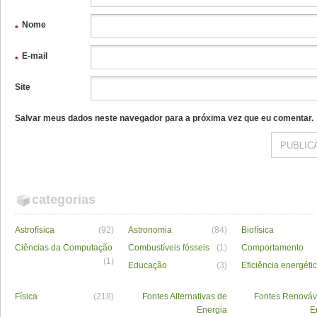
Nome
*
E-mail
*
Site
Salvar meus dados neste navegador para a próxima vez que eu comentar.
categorias
Astrofísica
(92)
Astronomia
(84)
Biofísica
Ciências da Computação
Combustíveis fósseis
(1)
Comportamento
(1)
Educação
(3)
Eficiência energéti
Física
(218)
Fontes Alternativas de
Fontes Renováv
Energia
E