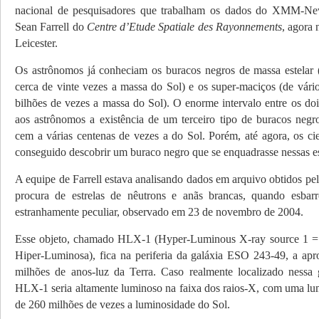
nacional de pesquisadores que trabalham os dados do XMM-New
Sean Farrell do
Centre d’Etude Spatiale des Rayonnements
, agora
Leicester.
Os astrônomos já conheciam os buracos negros de massa estelar (
cerca de vinte vezes a massa do Sol) e os super-maciços (de vário
bilhões de vezes a massa do Sol). O enorme intervalo entre os doi
aos astrônomos a existência de um terceiro tipo de buracos neg
cem a várias centenas de vezes a do Sol. Porém, até agora, os cie
conseguido descobrir um buraco negro que se enquadrasse nessas es
A equipe de Farrell estava analisando dados em arquivo obtidos 
procura de estrelas de nêutrons e anãs brancas, quando esba
estranhamente peculiar, observado em 23 de novembro de 2004.
Esse objeto, chamado HLX-1 (Hyper-Luminous X-ray source 1 = 
Hiper-Luminosa), fica na periferia da galáxia ESO 243-49, a ap
milhões de anos-luz da Terra. Caso realmente localizado nessa g
HLX-1 seria altamente luminoso na faixa dos raios-X, com uma lu
de 260 milhões de vezes a luminosidade do Sol.