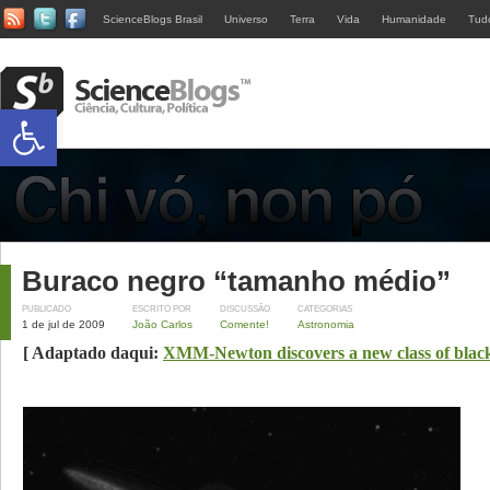
ScienceBlogs Brasil
Universo
Terra
Vida
Humanidade
Tud
Abrir a barra de ferramentas
Buraco negro “tamanho médio”
PUBLICADO
ESCRITO POR
DISCUSSÃO
CATEGORIAS
1 de jul de 2009
João Carlos
Comente!
Astronomia
[ Adaptado daqui:
XMM-Newton discovers a new class of black