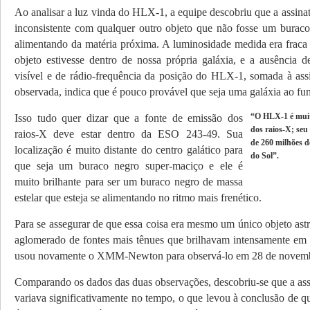
Ao analisar a luz vinda do HLX-1, a equipe descobriu que a assina
inconsistente com qualquer outro objeto que não fosse um buraco
alimentando da matéria próxima. A luminosidade medida era fraca
objeto estivesse dentro de nossa própria galáxia, e a ausência 
visível e de rádio-frequência da posição do HLX-1, somada à ass
observada, indica que é pouco provável que seja uma galáxia ao fu
Isso tudo quer dizar que a fonte de emissão dos
“O HLX-1 é muit
dos raios-X; seu
raios-X deve estar dentro da ESO 243-49. Sua
de 260 milhões d
localização é muito distante do centro galático para
do Sol”.
que seja um buraco negro super-maciço e ele é
muito brilhante para ser um buraco negro de massa
estelar que esteja se alimentando no ritmo mais frenético.
Para se assegurar de que essa coisa era mesmo um único objeto as
aglomerado de fontes mais tênues que brilhavam intensamente em 
usou novamente o XMM-Newton para observá-lo em 28 de novemb
Comparando os dados das duas observações, descobriu-se que a ass
variava significativamente no tempo, o que levou à conclusão de q