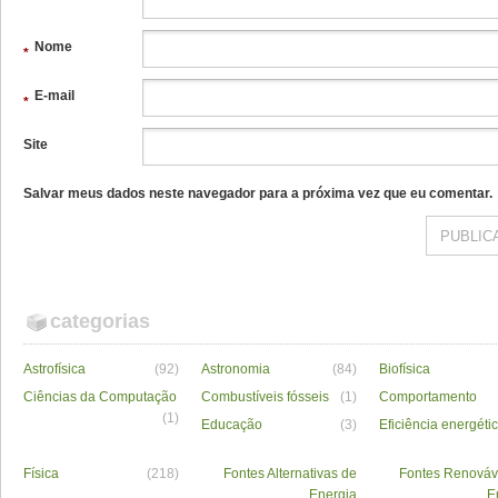
Nome
*
E-mail
*
Site
Salvar meus dados neste navegador para a próxima vez que eu comentar.
categorias
Astrofísica
(92)
Astronomia
(84)
Biofísica
Ciências da Computação
Combustíveis fósseis
(1)
Comportamento
(1)
Educação
(3)
Eficiência energéti
Física
(218)
Fontes Alternativas de
Fontes Renováv
Energia
E