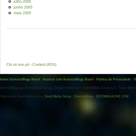
julho 2005
junho 2005
maio 2005
Chi vó non pó
-
Content (RSS)
Sobre ScienceBlogs Brasil
|
Anuncie com ScienceBlogs Brasil
|
Política de Privacidade
|
T
ScienceBlogs por Seed Media Group. Group. ©2006-2011 Seed Media Group LLC. Todos direito
Páginas da Seed Media Group
Seed Media Group
|
ScienceBlogs
|
SEEDMAGAZINE.COM