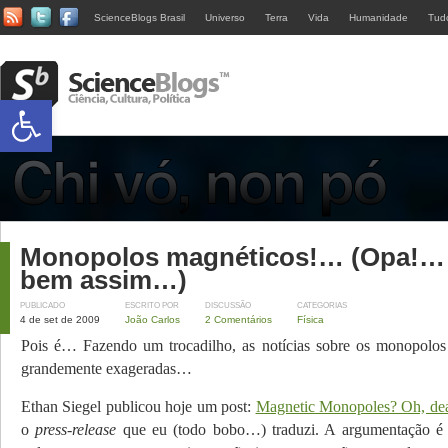
ScienceBlogs Brasil
Universo
Terra
Vida
Humanidade
Tud
Abrir a barra de ferramentas
Monopolos magnéticos!… (Opa!…
bem assim…)
PUBLICADO
ESCRITO POR
DISCUSSÃO
CATEGORIAS
4 de set de 2009
João Carlos
2 Comentários
Física
Pois é… Fazendo um trocadilho, as notícias sobre os monopolos
grandemente exageradas…
Ethan Siegel publicou hoje um post:
Magnetic Monopoles? Oh, de
o
press-release
que eu (todo bobo…) traduzi. A argumentação é 