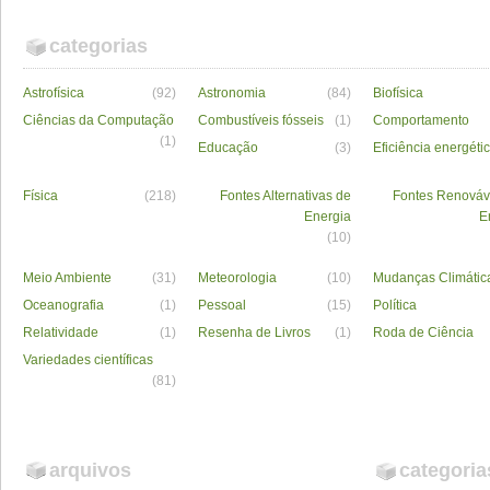
categorias
Astrofísica
(92)
Astronomia
(84)
Biofísica
Ciências da Computação
Combustíveis fósseis
(1)
Comportamento
(1)
Educação
(3)
Eficiência energéti
Física
(218)
Fontes Alternativas de
Fontes Renováv
Energia
E
(10)
Meio Ambiente
(31)
Meteorologia
(10)
Mudanças Climátic
Oceanografia
(1)
Pessoal
(15)
Política
Relatividade
(1)
Resenha de Livros
(1)
Roda de Ciência
Variedades científicas
(81)
arquivos
categoria