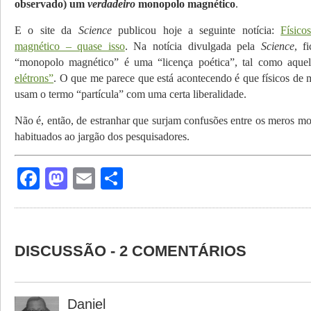
observado) um
verdadeiro
monopolo magnético
.
E o site da
Science
publicou hoje a seguinte notícia:
Físic
magnético – quase isso
. Na notícia divulgada pela
Science
, f
“monopolo magnético” é uma “licença poética”, tal como aqu
elétrons”
. O que me parece que está acontecendo é que físicos de 
usam o termo “partícula” com uma certa liberalidade.
Não é, então, de estranhar que surjam confusões entre os meros mo
habituados ao jargão dos pesquisadores.
Facebook
Mastodon
Email
Share
DISCUSSÃO - 2 COMENTÁRIOS
Daniel