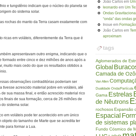
João Carlos
em
Um 
áfnio e tungstênio indicam que o núcleo do planeta se
leonardo
em
Um Tex
origem do sistema solar.
Ondas Gravitaciona
“onda” das ondas gr
nas rochas do manto da Terra casam exatamente com
Inoue
em
Formação 
João Carlos
em
Tem
aproximam
 ricas em voláteis, diferentemente da Terra que é
tags
também apresentavam outro enigma, indicando que o
se formado entre cinco e dez milhões de anos após a
Aglomerados de Estr
Buraco
r, muito mais cedo do que os resultados obtidos a
Global
ênio.
Camada de Ozô
Computaç
essas observações contraditórias poderiam ser
Van Allen
ra tivesse acrescido material pobre em voláteis, até
Dualidade Onda/Partícula
Estrelas
de sua massa final, e então acrescido material rico
Gama
E
os finais de sua formação, cerca de 26 milhões de
de Nêutrons
 do sistema solar.
rochosos
Expansão d
Espacial
Form
ico em voláteis pode ter acontecido em um único
um objeto do tamanho de Marte que se acredita ter
de sistemas pl
ente para formar a Lua.
Fundo Cósmico de M
mat