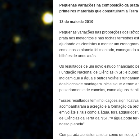
Pequenas variações na composição da prata 
primeiros materiais que constituiram a Terra
13 de maio de 2010
Pequenas variações nas proporções dos isóto
prata nos meteoritos e nas rochas terrestres es
ajudando os cientistas a montar um cronogram
como nosso planeta foi montado, começando a
bilhões de anos atrás.
Os resultados de um novo estudo financiado p
Fundação Nacional de Ciências (NSF) e publi
indicam que a água e outros voláteis fundame
dos blocos de montagem iniciais que vieram a s
posteriormente de cometas, como alguns cienti
“Esses resultados tem implicações significat
acompanharam a acreção e a formação da proto-
em voláteis, tais como a água, fora adquiridos”
de Ciências da Terra da NSF. “A água pode ter
nosso planeta”.
Comparada ao sistema solar como um todo, a T