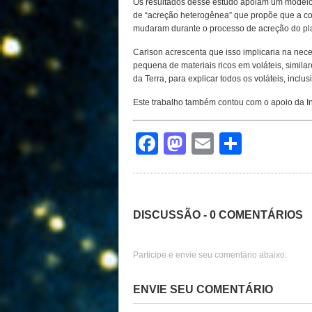
Os resultados desse estudo apoiam um modelo
de “acreção heterogênea” que propõe que a c
mudaram durante o processo de acreção do pl
Carlson acrescenta que isso implicaria na ne
pequena de materiais ricos em voláteis, similar
da Terra, para explicar todos os voláteis, inclu
Este trabalho também contou com o apoio da In
Facebook
Mastodon
Email
Share
DISCUSSÃO - 0 COMENTÁRIOS
Participe e envie seu comentário abaixo.
ENVIE SEU COMENTÁRIO