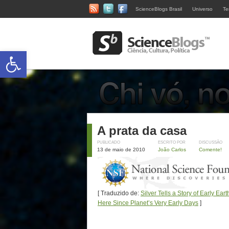
ScienceBlogs Brasil
Universo
Te
Abrir a barra de ferramentas
A prata da casa
PUBLICADO
ESCRITO POR
DISCUSSÃO
13 de maio de 2010
João Carlos
Comente!
[ Traduzido de:
Silver Tells a Story of Early Ear
Here Since Planet’s Very Early Days
]