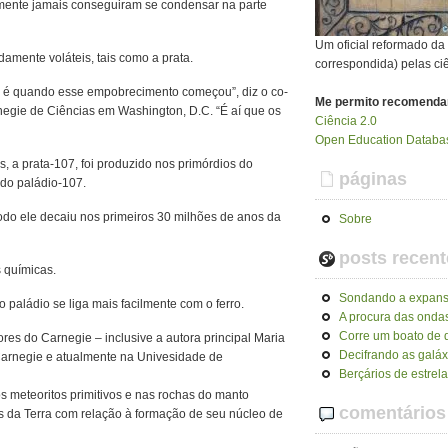
lmente jamais conseguiram se condensar na parte
Um oficial reformado d
mente voláteis, tais como a prata.
correspondida) pelas ci
a é quando esse empobrecimento começou”, diz o co-
Me permito recomenda
rnegie de Ciências em Washington, D.C. “É aí que os
Ciência 2.0
Open Education Databas
s, a prata-107, foi produzido nos primórdios do
páginas
 do paládio-107.
todo ele decaiu nos primeiros 30 milhões de anos da
Sobre
posts recent
s químicas.
Sondando a expans
o paládio se liga mais facilmente com o ferro.
A procura das ondas
Corre um boato de q
res do Carnegie – inclusive a autora principal Maria
Decifrando as galáx
arnegie e atualmente na Univesidade de
Berçários de estrel
 meteoritos primitivos e nas rochas do manto
comentários
eis da Terra com relação à formação de seu núcleo de