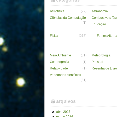
categorias
Astrofísica
(92)
Astronomia
Ciências da Computação
Combustíveis fós
(1)
Educação
Física
(218)
Fontes Alterna
Meio Ambiente
(31)
Meteorologia
Oceanografia
(1)
Pessoal
Relatividade
(1)
Resenha de Livro
Variedades científicas
(81)
arquivos
abril 2016
março 2016