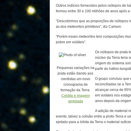
Outros indícios fornecidos pelos isótopos de h
formou entre 30 e 100 milhões de anos após a 
“Descobrimos que as proporções de isótopos 
as dos meteoritos primitivos”, diz Carlson.
“Porém esses meteoritos tem composições muito
pobre em voláteis”.
Os isótopos de prata 
núcleo da Terra teria 
origem do sistema sola
Pequenas variações na
partir do háfnio-tungst
prata estão dando aos
O grupo concluiu que 
cientistas um novo
reconciliadas se a Ter
cronograma de
alcançar cerca de 85% 
formação da Terra.
em voláteis nos estági
Crédito e imagem
anos depois da origem
ampliada
A adição de material r
evento, talvez a colisão entre a proto-Terra e 
ejetado para a órbita da Terra o material sufici