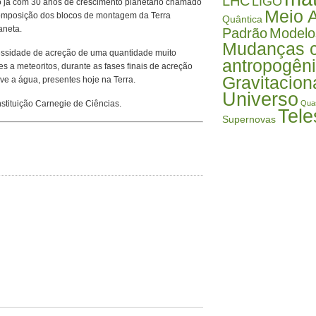
LHC
LIGO
 já com 30 anos de crescimento planetário chamado
Meio 
omposição dos blocos de montagem da Terra
Quântica
aneta.
Padrão
Modelo
Mudanças c
cessidade de acreção de uma quantidade muito
antropogên
es a meteoritos, durante as fases finais de acreção
Gravitacion
sive a água, presentes hoje na Terra.
Universo
stituição Carnegie de Ciências.
Qua
Tele
Supernovas