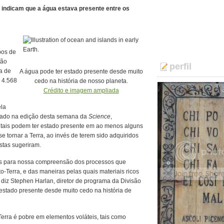
indicam que a água estava presente entre os
pos de
tão
perfil
a de
A água pode ter estado presente desde muito
 4.568
cedo na história de nosso planeta.
Crédito e imagem ampliada
ela
cado na edição desta semana da
Science
,
ntais podem ter estado presente em ao menos alguns
e tornar a Terra, ao invés de terem sido adquiridos
stas sugeriram.
ivas para nossa compreensão dos processos que
Terra, e das maneiras pelas quais materiais ricos
, diz Stephen Harlan, diretor de programa da Divisão
 estado presente desde muito cedo na história de
erra é pobre em elementos voláteis, tais como