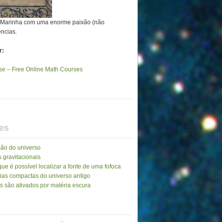
a Marinha com uma enorme paixão (não
ências.
r:
e – Free Online Math Courses
es
ão do universo
 gravitacionais
ue é possível localizar a fonte de uma fofoca
ias compactas do universo antigo
as são ativados por matéria escura