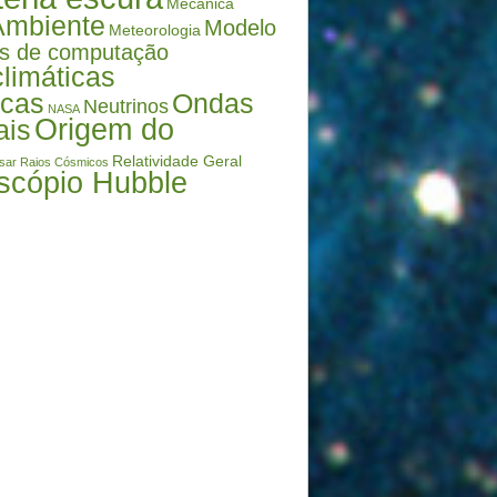
Mecânica
Ambiente
Modelo
Meteorologia
s de computação
limáticas
icas
Ondas
Neutrinos
NASA
Origem do
ais
Relatividade Geral
sar
Raios Cósmicos
scópio Hubble