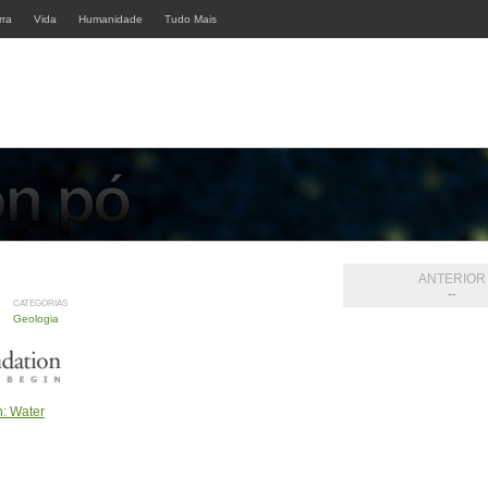
rra
Vida
Humanidade
Tudo Mais
ANTERIOR
←
CATEGORIAS
Geologia
th: Water