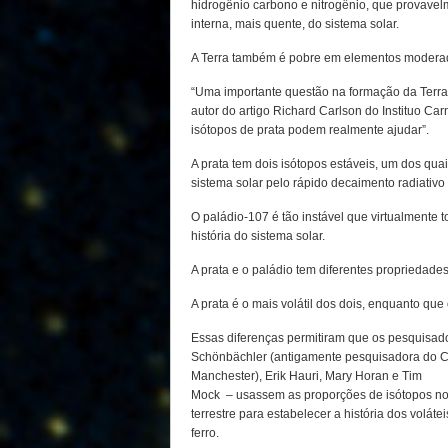
hidrogênio carbono e nitrogênio, que provave
interna, mais quente, do sistema solar.
A Terra também é pobre em elementos moderada
“Uma importante questão na formação da Terr
autor do artigo Richard Carlson do Instituo Ca
isótopos de prata podem realmente ajudar”.
A prata tem dois isótopos estáveis, um dos quai
sistema solar pelo rápido decaimento radiativo
O paládio-107 é tão instável que virtualmente 
história do sistema solar.
A prata e o paládio tem diferentes propriedade
A prata é o mais volátil dos dois, enquanto que 
Essas diferenças permitiram que os pesquisado
Schönbächler (antigamente pesquisadora do C
Manchester), Erik Hauri, Mary Horan e Tim
Mock – usassem as proporções de isótopos nos
terrestre para estabelecer a história dos volát
ferro.