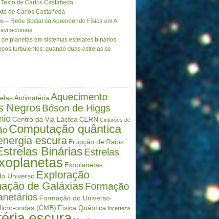
Texto de Carlos Castañeda
to de Carlos Castañeda
is – Rede Social do Aprendendo Física
em
A
avitacionais
de planetas em sistemas estelares binários
pos turbulentos: quando duas estrelas se
Aquecimento
elas
Antimatéria
s Negros
Bóson de Higgs
nio
Centro da Via Láctea
CERN
Cinturões de
Computação quântica
ão
energia escura
Erupção de Raios
Estrelas Binárias
Estrelas
xoplanetas
Exoplanetas
Exploração
o Universo
ação de Galáxias
Formação
anetários
Formação do Universo
icro-ondas (CMB)
Física Quântica
Incerteza
éria escura