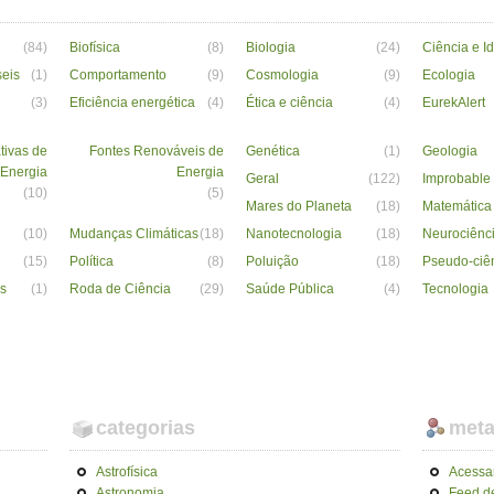
(84)
Biofísica
(8)
Biologia
(24)
Ciência e I
seis
(1)
Comportamento
(9)
Cosmologia
(9)
Ecologia
(3)
Eficiência energética
(4)
Ética e ciência
(4)
EurekAlert
tivas de
Fontes Renováveis de
Genética
(1)
Geologia
Energia
Energia
Geral
(122)
Improbable
(10)
(5)
Mares do Planeta
(18)
Matemática
(10)
Mudanças Climáticas
(18)
Nanotecnologia
(18)
Neurociênc
(15)
Política
(8)
Poluição
(18)
Pseudo-ciê
s
(1)
Roda de Ciência
(29)
Saúde Pública
(4)
Tecnologia
categorias
met
Astrofísica
Acessa
Astronomia
Feed d