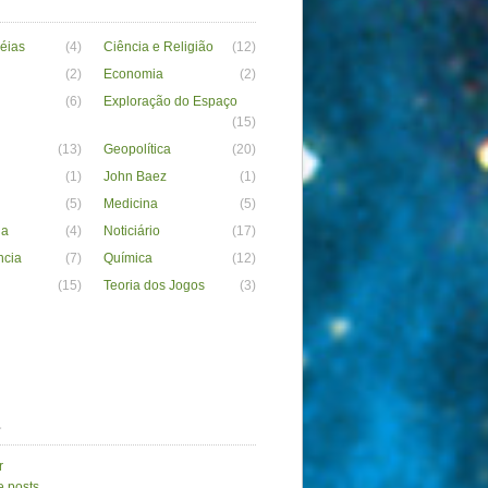
déias
(4)
Ciência e Religião
(12)
(2)
Economia
(2)
(6)
Exploração do Espaço
(15)
(13)
Geopolítica
(20)
(1)
John Baez
(1)
(5)
Medicina
(5)
ia
(4)
Noticiário
(17)
ncia
(7)
Química
(12)
(15)
Teoria dos Jogos
(3)
a
r
e posts