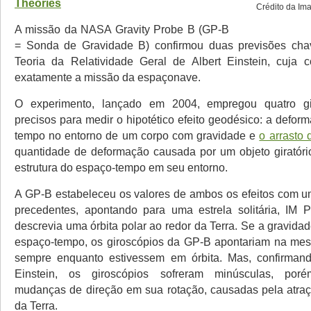
Theories
Crédito da Ima
A missão da NASA Gravity Probe B (GP-B
= Sonda de Gravidade B) confirmou duas previsões cha
Teoria da Relatividade Geral de Albert Einstein, cuja 
exatamente a missão da espaçonave.
O experimento, lançado em 2004, empregou quatro gir
precisos para medir o hipotético efeito geodésico: a defo
tempo no entorno de um corpo com gravidade e
o arrasto 
quantidade de deformação causada por um objeto giratór
estrutura do espaço-tempo em seu entorno.
A GP-B estabeleceu os valores de ambos os efeitos com 
precedentes, apontando para uma estrela solitária, IM 
descrevia uma órbita polar ao redor da Terra. Se a gravida
espaço-tempo, os giroscópios da GP-B apontariam na mes
sempre enquanto estivessem em órbita. Mas, confirmand
Einstein, os giroscópios sofreram minúsculas, poré
mudanças de direção em sua rotação, causadas pela atra
da Terra.