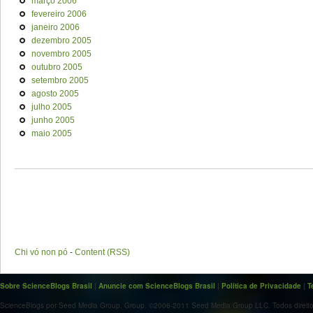
março 2006
fevereiro 2006
janeiro 2006
dezembro 2005
novembro 2005
outubro 2005
setembro 2005
agosto 2005
julho 2005
junho 2005
maio 2005
Chi vó non pó
-
Content (RSS)
Sobre ScienceBlogs Brasil
|
Anuncie com ScienceBlogs Brasil
|
Política de Privacidade
|
T
ScienceBlogs por Seed Media Group. Group. ©2006-2011 Seed Media Group LLC. Todos direito