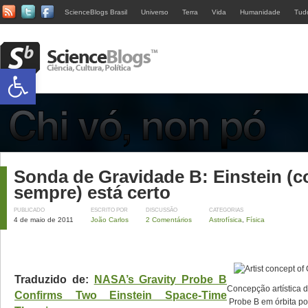
ScienceBlogs Brasil
Universo
Terra
Vida
Humanidade
Tud
Abrir a barra de ferramentas
Sonda de Gravidade B: Einstein (
sempre) está certo
PUBLICADO
ESCRITO POR
DISCUSSÃO
CATEGORIAS
4 de maio de 2011
João Carlos
2 Comentários
Astrofísica
,
Física
Traduzido de:
NASA’s Gravity Probe B
Concepção artística 
Confirms Two Einstein Space-Time
Probe B em órbita pol