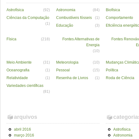
Astrofísica
(92)
Astronomia
(84)
Biofísica
Ciências da Computação
Combustíveis fósseis
(1)
Comportamento
(1)
Educação
(3)
Eficiência energéti
Física
(218)
Fontes Alternativas de
Fontes Renováv
Energia
E
(10)
Meio Ambiente
(31)
Meteorologia
(10)
Mudanças Climátic
Oceanografia
(1)
Pessoal
(15)
Política
Relatividade
(1)
Resenha de Livros
(1)
Roda de Ciência
Variedades científicas
(81)
arquivos
categoria
abril 2016
Astrofísica
março 2016
Astronomia