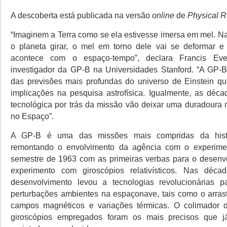
A descoberta está publicada na versão
online
de
Physical R
“Imaginem a Terra como se ela estivesse imersa em mel. 
o planeta girar, o mel em torno dele vai se deformar 
acontece com o espaço-tempo”, declara Francis Everi
investigador da GP-B na Universidades Stanford. “A GP-
das previsões mais profundas do universo de Einstein q
implicações na pesquisa astrofísica. Igualmente, as déc
tecnológica por trás da missão vão deixar uma duradoura 
no Espaço”.
A GP-B é uma das missões mais compridas da hist
remontando o envolvimento da agência com o experim
semestre de 1963 com as primeiras verbas para o desenv
experimento com giroscópios relativísticos. Nas déca
desenvolvimento levou a tecnologias revolucionárias pa
perturbações ambientes na espaçonave, tais como o arras
campos magnéticos e variações térmicas. O colimador d
giroscópios empregados foram os mais precisos que 