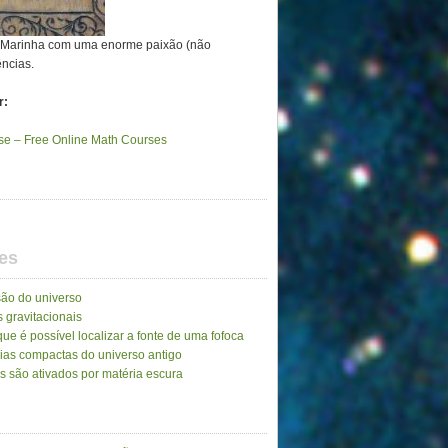
a Marinha com uma enorme paixão (não
ências.
r:
e – Free Online Math Courses
es
ão do universo
 gravitacionais
ue é possível localizar a fonte de uma fofoca
ias compactas do universo antigo
as são ativados por matéria escura