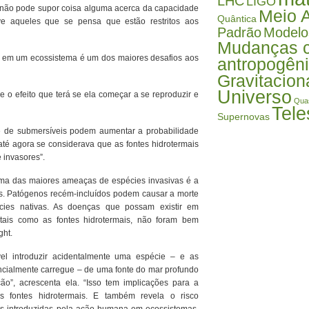
LHC
LIGO
 não pode supor coisa alguma acerca da capacidade
Meio 
Quântica
ive aqueles que se pensa que estão restritos aos
Padrão
Modelo
Mudanças c
e em um ecossistema é um dos maiores desafios aos
antropogên
Gravitacion
Universo
o efeito que terá se ela começar a se reproduzir e
Qua
Tele
Supernovas
de de submersíveis podem aumentar a probabilidade
até agora se considerava que as fontes hidrotermais
 invasores”.
uma das maiores ameaças de espécies invasivas é a
s. Patógenos recém-incluídos podem causar a morte
ies nativas. As doenças que possam existir em
tais como as fontes hidrotermais, não foram bem
ght.
el introduzir acidentalmente uma espécie – e as
ncialmente carregue – de uma fonte do mar profundo
ão”, acrescenta ela. “Isso tem implicações para a
as fontes hidrotermais. E também revela o risco