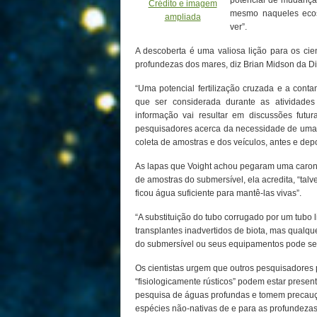
potencial de mudança
Crédito e imagem
mesmo naqueles ecos
ampliada
ver”.
A descoberta é uma valiosa lição para os cie
profundezas dos mares, diz Brian Midson da D
“Uma potencial fertilização cruzada e a conta
que ser considerada durante as atividades
informação vai resultar em discussões futur
pesquisadores acerca da necessidade de uma
coleta de amostras e dos veículos, antes e dep
As lapas que Voight achou pegaram uma caron
de amostras do submersível, ela acredita, “tal
ficou água suficiente para mantê-las vivas”.
“A substituição do tubo corrugado por um tubo 
transplantes inadvertidos de biota, mas qualqu
do submersível ou seus equipamentos pode ser
Os cientistas urgem que outros pesquisadore
“fisiologicamente rústicos” podem estar prese
pesquisa de águas profundas e tomem precauç
espécies não-nativas de e para as profundezas