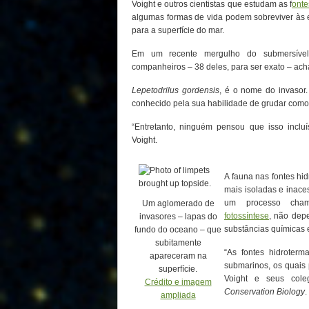
Voight e outros cientistas que estudam as f
onte
algumas formas de vida podem sobreviver às
para a superfície do mar.
Em um recente mergulho do submersíve
companheiros – 38 deles, para ser exato – ach
Lepetodrilus gordensis
, é o nome do invasor
conhecido pela sua habilidade de grudar como c
“Entretanto, ninguém pensou que isso inclu
Voight.
A fauna nas fontes hi
mais isoladas e inaces
um processo ch
Um aglomerado de
fotossíntese
, não depe
invasores – lapas do
substâncias químicas e
fundo do oceano – que
subitamente
“As fontes hidroterm
apareceram na
submarinos, os quais
superfície.
Voight e seus col
Crédito e imagem
Conservation Biology
.
ampliada