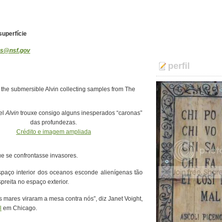
uperfície
s@nsf.gov
perfil
el
Alvin
trouxe consigo alguns inesperados “caronas”
das profundezas.
Crédito e imagem ampliada
 se confrontasse invasores.
paço interior dos oceanos esconde alienígenas tão
reita no espaço exterior.
mares viraram a mesa contra nós”, diz Janet Voight,
l
em Chicago.