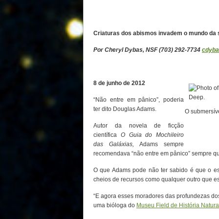
Criaturas dos abismos invadem o mundo da s
Por Cheryl Dybas, NSF (703) 292-7734
cdyba
8 de junho de 2012
“Não entre em pânico”, poderia
ter dito Douglas Adams.
O submersív
Autor da novela de ficção
científica
O Guia do Mochileiro
das Galáxias,
Adams sempre
recomendava “não entre em pânico” sempre que
O que Adams pode não ter sabido é que o es
cheios de recursos como qualquer outro que esp
“E agora esses moradores das profundezas dos 
uma bióloga do
Museu Field de História Natura