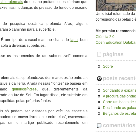
s hidrotermais
do oceano profundo, descobriram que
 extremas mudanças de pressão do fundo do oceano
Um oficial reformado d
correspondida) pelas ci
l de pesquisa oceânica profunda
Alvin
, alguns
aram o caminho para a superfície.
Me permito recomenda
Ciência 2.0
. É um tipo de caracol marinho chamado
lapa
, bem
Open Education Databas
ola a diversas superfícies.
páginas
ísse os instrumentos de um submersível”, comenta
Sobre
posts recent
drotermais das profundezas dos mares estão entre as
síveis da Terra. A vida nessas “fontes” se baseia em
amado
quimiossíntese
, que, diferentemente da
Sondando a expans
nde da luz do Sol. Em lugar disso, ele subsiste em
A procura das ondas
xpelidas pelas próprias fontes.
Corre um boato de q
Decifrando as galáx
ais só podem ser visitadas por veículos especiais
Berçários de estrel
 podem se mover livremente entre elas”, escreveram
egas em um artigo publicado recentemente em
comentários