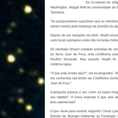
Os co-autores do art
Washington, Abigail Reft da Universidade do
Tasmania.
“Os pesquisadores supunham que os indivíduos 
seriam mortos pela mudança da pressão da água
Depois de um mergulho do
Alvin
, Voight enco
outro local submarino onde não há fontes hidrot
Os cientistas tinham coletado amostras de um
da Serra Juan de Fuca, uma cordilheira su
Pacífico Noroeste. Mas quando Voight foi 
continha lapas.
“O que está errado aqui?”, ela se perguntou. “
era conhecida nas fontes da Cordilheira Gorda
Juan de Fuca.”
A pergunta passou a ser: como as lapas ch
seu habitat? “A única resposta é que elas d
pelo submersível”.
O que serve para mostrar, segundo Chuck Lyde
Divisão de Biologia Ambiental da Fundação 