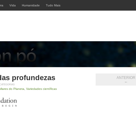
rra
Vida
Humanidade
Tudo Mais
das profundezas
ANTERIOR
←
CATEGORIAS
Mares do Planeta
,
Variedades científicas