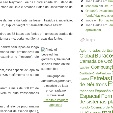
João Carlos
em
Um 
igo são Raymond Lee da Universidade do Estado de
leonardo
em
Um Tex
 Estado de Ohio e Amanda Bates da Universidade da
Ondas Gravitaciona
“onda” das ondas gr
da fauna da fonte, se fossem trazidos à superfície,
Inoue
em
Formação 
”, explica Voight. “Claramente não é assim”.
João Carlos
em
Tem
aproximam
ntrou as 38 lapas das fontes em amostras tiradas de
ermais – e, portanto, não há lapas das fontes.
tags
 habitat sem lapas ao longo
Aglomerados de Estr
bmarina nas profundezas do
Buraco
Global
examinar o “tesouro”, ele
Camada de Ozô
Computaç
Van Allen
Bem, essa espécie de lapa só
Dualidade Onda/Partícula
, 635 quilômetros ao sul de
Um grupo de
Estrelas
Gama
Lepetodrilus gordensis
,
E
de Nêutrons
a espécie de lapa
egaram a mais de 600 km de
encontrada no
rochosos
Expansão d
evem ter sido transportadas
Espacial
Form
submersível.
Crédito e imagem
de sistemas pl
ampliada
ard, diretor de programa na
Fundo Cósmico de M
mat
Nacional de Ciências(NSF),