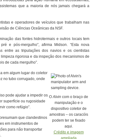
s introduzidas pela ação humana em ecossistemas,
sistemas que a maioria de nós jamais chegará a
ntistas e operadores de veículos que trabalham nas
ivisão de Ciências Oceânicas da NSF.
minação das fontes hidrotermais e outros locais tem
 pré e pós-mergulho”, afirma Midson. “Esta nova
as entre as tripulações dos navios e os cientistas
 limpeza rigorosa e da inspeção dos mecanismos de
ois de cada mergulho”.
a em algum lugar do coletor
vez no tubo corrugado, onde
liso pode ajudar a impedir os
O
Alvin
com o braço de
er superfície ou rugosidade
manipulação e o
vir como refúgio”.
dispositivo coletor de
amostras – os caracóis
s presumam que clandestinos
podem ter se fixado
ntes em instrumentos de
aqui.
ões para não transportar
Crédito e imagem
.
ampliada