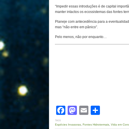
“Impedir essas introduções é de capital importâ
manter intactos os ecossistemas das fontes ter
Planeje com antecedência para a eventualidad
mas “não entre em pânico”.
Pelo menos, não por enquanto…
Facebook
Mastodon
Email
Share
TAGS
Espécies Invasoras
,
Fontes Hidrotermais
,
Vida em Cond