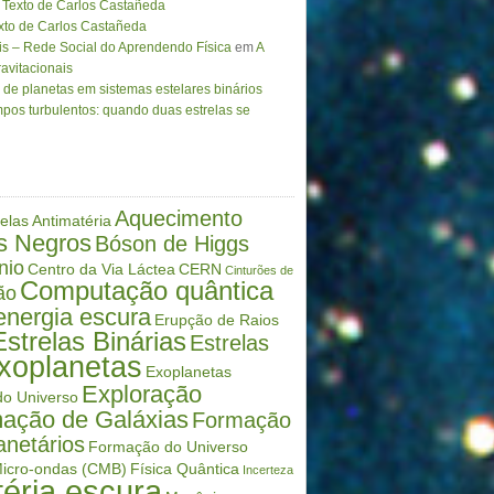
Texto de Carlos Castañeda
to de Carlos Castañeda
is – Rede Social do Aprendendo Física
em
A
avitacionais
de planetas em sistemas estelares binários
pos turbulentos: quando duas estrelas se
Aquecimento
elas
Antimatéria
s Negros
Bóson de Higgs
nio
Centro da Via Láctea
CERN
Cinturões de
Computação quântica
ão
energia escura
Erupção de Raios
Estrelas Binárias
Estrelas
xoplanetas
Exoplanetas
Exploração
o Universo
ação de Galáxias
Formação
anetários
Formação do Universo
icro-ondas (CMB)
Física Quântica
Incerteza
éria escura