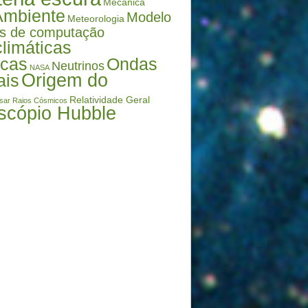
Mecânica
Ambiente
Modelo
Meteorologia
s de computação
limáticas
icas
Ondas
Neutrinos
NASA
Origem do
ais
Relatividade Geral
sar
Raios Cósmicos
scópio Hubble