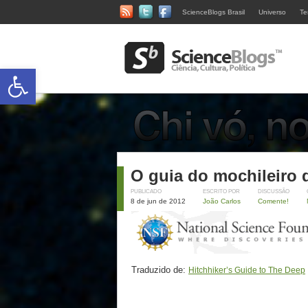
ScienceBlogs Brasil
Universo
Te
Abrir a barra de ferramentas
O guia do mochileiro 
PUBLICADO
ESCRITO POR
DISCUSSÃO
8 de jun de 2012
João Carlos
Comente!
Traduzido de:
Hitchhiker’s Guide to The Deep