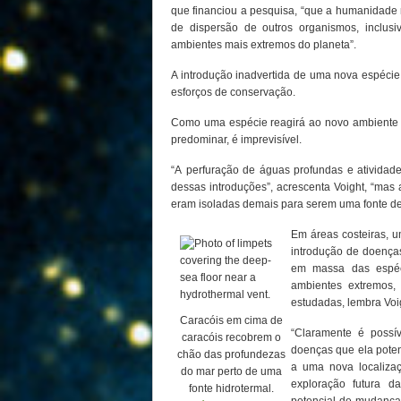
que financiou a pesquisa, “que a humanidade
de dispersão de outros organismos, inclus
ambientes mais extremos do planeta”.
A introdução inadvertida de uma nova espéci
esforços de conservação.
Como uma espécie reagirá ao novo ambiente e 
predominar, é imprevisível.
“A perfuração de águas profundas e ativida
dessas introduções”, acrescenta Voight, “mas 
eram isoladas demais para serem uma fonte de
Em áreas costeiras, 
introdução de doença
em massa das espéc
ambientes extremos, 
estudadas, lembra Voi
Caracóis em cima de
“Claramente é possív
caracóis recobrem o
doenças que ela pote
chão das profundezas
a uma nova localizaç
do mar perto de uma
exploração futura d
fonte hidrotermal.