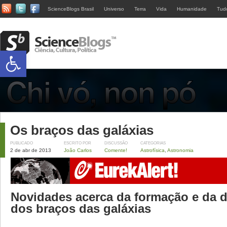
ScienceBlogs Brasil
Universo
Terra
Vida
Humanidade
Tud
Abrir a barra de ferramentas
Os braços das galáxias
PUBLICADO
ESCRITO POR
DISCUSSÃO
CATEGORIAS
2 de abr de 2013
João Carlos
Comente!
Astrofísica
,
Astronomia
Novidades acerca da formação e da 
dos braços das galáxias