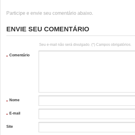
Participe e envie seu comentário abaixo.
ENVIE SEU COMENTÁRIO
Seu e-mail não será divulgado. (*) Campos obrigatórios.
Comentário
*
Nome
*
E-mail
*
Site