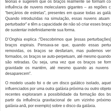
teorias e sugerem que os braços realmente se formam co
influência de nuvens moleculares gigantes – as regiões
“berçários de estrelas”, presentes em quase todas as galá
Quando introduzidas na simulação, essas nuvens atuam
perturbador” e têm a capacidade de não só criar esses bra
de sustentar indefinidamente sua forma.
D’Onghia explica :”Descobrimos que [essas perturbações
braços espirais. Pensava-se que, quando essas pert
removidas, os braços se desfariam, mas pudemos ve
formados, os braços se auto-perpetuam, até mesmo quando
são retiradas. Ou seja, uma vez que os braços se for
gravidade os mantém, até mesmo quando as nuvens 
desaparecem”.
O modelo usado foi o de um disco galático isolado, aqu
influenciados por uma outra galáxia próxima ou outro objet
recentes exploraram a possibilidade da formação dos br
partir da influência gravitacional de um vizinho próxi
galáxia-anã, por exemplo) sobre o disco da galáxia.