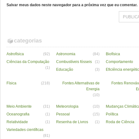
Salvar meus dados neste navegador para a próxima vez que eu comentar.
categorias
Astrofísica
(92)
Astronomia
(84)
Biofísica
Ciências da Computação
Combustíveis fósseis
(1)
Comportamento
(1)
Educação
(3)
Eficiência energéti
Física
(218)
Fontes Alternativas de
Fontes Renováv
Energia
E
(10)
Meio Ambiente
(31)
Meteorologia
(10)
Mudanças Climátic
Oceanografia
(1)
Pessoal
(15)
Política
Relatividade
(1)
Resenha de Livros
(1)
Roda de Ciência
Variedades científicas
(81)