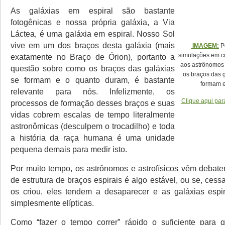
As galáxias em espiral são bastante
fotogênicas e nossa própria galáxia, a Via
Láctea, é uma galáxia em espiral. Nosso Sol
vive em um dos braços desta galáxia (mais
IMAGEM:
P
simulações em c
exatamente no Braço de Órion), portanto a
aos astrônomos
questão sobre como os braços das galáxias
os braços das g
se formam e o quanto duram, é bastante
formam e
relevante para nós. Infelizmente, os
Clique aqui par
processos de formação desses braços e suas
vidas cobrem escalas de tempo literalmente
astronômicas (desculpem o trocadilho) e toda
a história da raça humana é uma unidade
pequena demais para medir isto.
Por muito tempo, os astrônomos e astrofísicos vêm debate
de estrutura de braços espirais é algo estável, ou se, ces
os criou, eles tendem a desaparecer e as galáxias espi
simplesmente elípticas.
Como “fazer o tempo correr” rápido o suficiente para