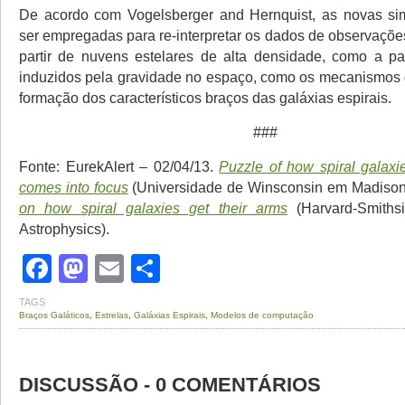
De acordo com Vogelsberger and Hernquist, as novas s
ser empregadas para re-interpretar os dados de observações
partir de nuvens estelares de alta densidade, como a par
induzidos pela gravidade no espaço, como os mecanismos
formação dos característicos braços das galáxias espirais.
###
Fonte: EurekAlert – 02/04/13.
Puzzle of how spiral galaxi
comes into focus
(Universidade de Winsconsin em Madiso
on how spiral galaxies get their arms
(Harvard-Smithsi
Astrophysics).
Facebook
Mastodon
Email
Share
TAGS
Braços Galáticos
,
Estrelas
,
Galáxias Espirais
,
Modelos de computação
DISCUSSÃO - 0 COMENTÁRIOS