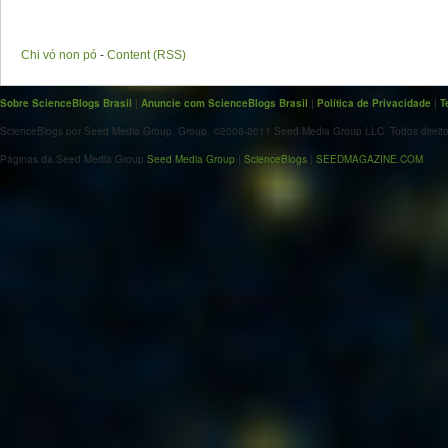
Chi vó non pó
-
Content (RSS)
Sobre ScienceBlogs Brasil
|
Anuncie com ScienceBlogs Brasil
|
Política de Privacidade
|
T
ScienceBlogs por Seed Media Group. Group. ©2006-2011 Seed Media Group LLC. Todos direito
Páginas da Seed Media Group
Seed Media Group
|
ScienceBlogs
|
SEEDMAGAZINE.COM