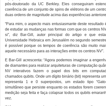
pós-doutorado da UC Berkley. Eles conseguiram este
coerência de um conjunto de spins de elétrons de um centr
duas ordens de magnitude acima das experiências anteriore
“Para mim, o aspecto mais entusiasmante deste resultado é
de estudar as mudanças nas formas com que os centros NV
si”, diz Bar-Gill, autor principal do artigo e que est
Universidade Hebraica em Jerusalém no segundo semestre 
é possível porque os tempos de coerência são muito mai
aquele necessário para as interações entre os centros NV”.
E Bar-Gill acrescenta: “Agora podemos imaginar a engenh
de diamantes para realizar arquiteturas de computação quân
NV interativos fazem o papel dos bits em computado
chamados qubits. Onde um dígito binário (bit) representa um
representa 1 e 0 superpostos, um estado tipo “Gato-
simultâneo que persiste enquanto os estados forem coeren
medição seja feita e faça colapsar todos os qubits emara
vez.