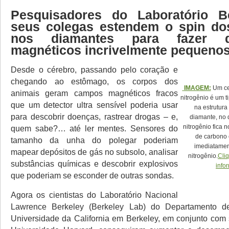
Pesquisadores do Laboratório B
seus colegas estendem o spin dos
nos diamantes para fazer de
magnéticos incrivelmente pequeno
Desde o cérebro, passando pelo coração e
chegando ao estômago, os corpos dos
IMAGEM:
Um ce
animais geram campos magnéticos fracos
nitrogênio é um t
que um detector ultra sensível poderia usar
na estrutura
para descobrir doenças, rastrear drogas – e,
diamante, no
nitrogênio fica 
quem sabe?… até ler mentes. Sensores do
de carbono 
tamanho da unha do polegar poderiam
imediatamen
mapear depósitos de gás no subsolo, analisar
nitrogênio.
Cli
substâncias químicas e descobrir explosivos
info
que poderiam se esconder de outras sondas.
Agora os cientistas do Laboratório Nacional
Lawrence Berkeley (Berkeley Lab) do Departamento d
Universidade da California em Berkeley, em conjunto com