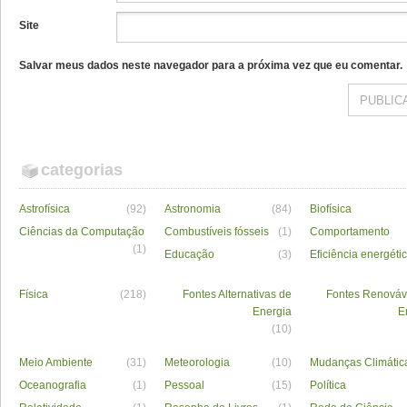
Site
Salvar meus dados neste navegador para a próxima vez que eu comentar.
categorias
Astrofísica
(92)
Astronomia
(84)
Biofísica
Ciências da Computação
Combustíveis fósseis
(1)
Comportamento
(1)
Educação
(3)
Eficiência energéti
Física
(218)
Fontes Alternativas de
Fontes Renováv
Energia
E
(10)
Meio Ambiente
(31)
Meteorologia
(10)
Mudanças Climátic
Oceanografia
(1)
Pessoal
(15)
Política