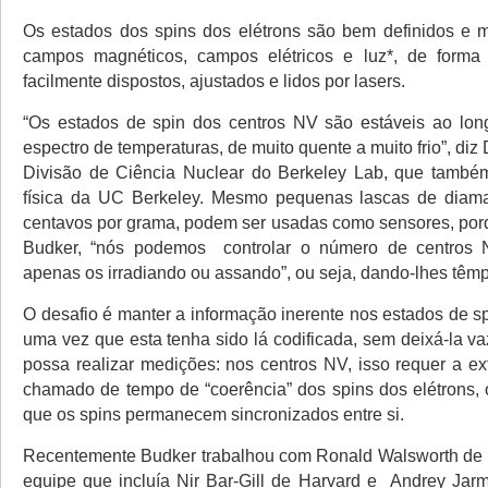
Os estados dos spins dos elétrons são bem definidos e m
campos magnéticos, campos elétricos e luz*, de form
facilmente dispostos, ajustados e lidos por lasers.
“Os estados de spin dos centros NV são estáveis ao lo
espectro de temperaturas, de muito quente a muito frio”, diz
Divisão de Ciência Nuclear do Berkeley Lab, que também
física da UC Berkeley. Mesmo pequenas lascas de diam
centavos por grama, podem ser usadas como sensores, por
Budker, “nós podemos controlar o número de centros
apenas os irradiando ou assando”, ou seja, dando-lhes têmp
O desafio é manter a informação inerente nos estados de s
uma vez que esta tenha sido lá codificada, sem deixá-la v
possa realizar medições: nos centros NV, isso requer a e
chamado de tempo de “coerência” dos spins dos elétrons, 
que os spins permanecem sincronizados entre si.
Recentemente Budker trabalhou com Ronald Walsworth de
equipe que incluía Nir Bar-Gill de Harvard e Andrey Jar