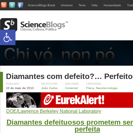
ScienceBlogs Brasil
Universo
Terra
Vida
Humanidade
Tud
Abrir a barra de ferramentas
Diamantes com defeito?… Perfeito
PUBLICADO
ESCRITO POR
DISCUSSÃO
CATEGORIAS
10 de maio de 2013
João Carlos
Comente!
Física
,
Nanotecnologia
DOE/Lawrence Berkeley National Laboratory
Diamantes defeituosos prometem sen
perfeita