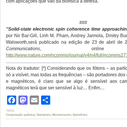
com aplicações que vão da biofísica à defesa.
###
“Solid-state electronic spin coherence time approach
por Nir Bar-Gill, Linh M. Pham, Andrey Jarmola, Dmitry Bu
Walsworth,será publicado na edição de 23 de abril d
Communications
, onlin
http://www.nature.com/ncomms/journal/v4/n4/full/ncomms27
Nota do tradutor: [*] Considerando que os fótons – as partí
só a visível, mas todas as frequências – são portadores dos
e magnéticos, é claro que se algo é sensível aos cam
magnéticos terá que ser sensível à luz… Enfim…
Facebook
Mastodon
Email
Share
TAGS
Computação quântica
,
Diamantes
,
Microsensores
,
Spintrônica