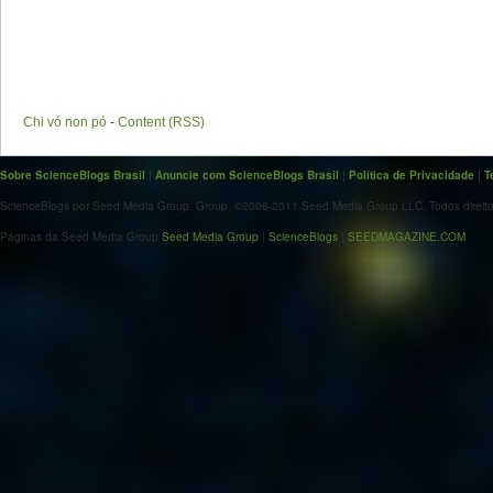
Chi vó non pó
-
Content (RSS)
Sobre ScienceBlogs Brasil
|
Anuncie com ScienceBlogs Brasil
|
Política de Privacidade
|
T
ScienceBlogs por Seed Media Group. Group. ©2006-2011 Seed Media Group LLC. Todos direito
Páginas da Seed Media Group
Seed Media Group
|
ScienceBlogs
|
SEEDMAGAZINE.COM