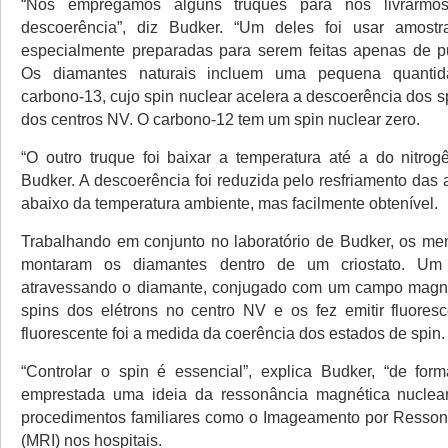
“Nós empregamos alguns truques para nos livrarmo
descoerência”, diz Budker. “Um deles foi usar amost
especialmente preparadas para serem feitas apenas de p
Os diamantes naturais incluem uma pequena quantid
carbono-13, cujo spin nuclear acelera a descoerência dos s
dos centros NV. O carbono-12 tem um spin nuclear zero.
“O outro truque foi baixar a temperatura até a do nitrogê
Budker. A descoerência foi reduzida pelo resfriamento das
abaixo da temperatura ambiente, mas facilmente obtenível.
Trabalhando em conjunto no laboratório de Budker, os m
montaram os diamantes dentro de um criostato. Um 
atravessando o diamante, conjugado com um campo magnét
spins dos elétrons no centro NV e os fez emitir fluores
fluorescente foi a medida da coerência dos estados de spin.
“Controlar o spin é essencial”, explica Budker, “de fo
emprestada uma ideia da ressonância magnética nucle
procedimentos familiares como o Imageamento por Resson
(MRI) nos hospitais.