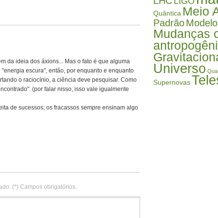
LHC
LIGO
Meio 
Quântica
Padrão
Modelo
Mudanças c
antropogên
6
Gravitacion
em da ideia dos áxions... Mas o fato é que alguma
Universo
 é "energia escura", então, por enquanto e enquanto
Qua
Tele
tando o raciocínio, a ciência deve pesquisar. Como
Supernovas
 encontrado". (por falar nisso, isso vale igualmente
feita de sucessos; os fracassos sempre ensinam algo
ado. (*) Campos obrigatórios.