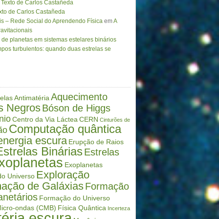
Texto de Carlos Castañeda
to de Carlos Castañeda
is – Rede Social do Aprendendo Física
em
A
avitacionais
de planetas em sistemas estelares binários
pos turbulentos: quando duas estrelas se
Aquecimento
elas
Antimatéria
s Negros
Bóson de Higgs
nio
Centro da Via Láctea
CERN
Cinturões de
Computação quântica
ão
energia escura
Erupção de Raios
Estrelas Binárias
Estrelas
xoplanetas
Exoplanetas
Exploração
o Universo
ação de Galáxias
Formação
anetários
Formação do Universo
icro-ondas (CMB)
Física Quântica
Incerteza
éria escura