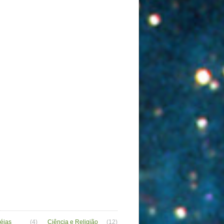
déias
(4)
Ciência e Religião
(12)