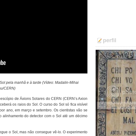
perfil
ol pela manhã e à tarde (Vídeo: Madalin-Mihai
su/CERN)
elescópio de Áxions Solares do CERN (CERN’s Axion
eceberá os raios do Sol. O curso do Sol só fica visível
por ano, em março e setembro. Os cientistas vão se
 o alinhamento do detector com o Sol até um décimo
egue o Sol, mas não consegue vê-lo. O experimento