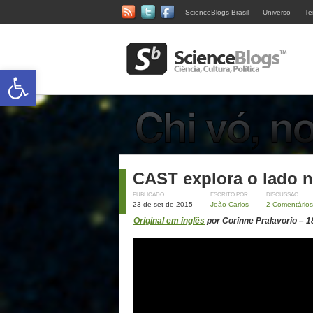
ScienceBlogs Brasil
Universo
Te
Abrir a barra de ferramentas
CAST explora o lado n
PUBLICADO
ESCRITO POR
DISCUSSÃO
23 de set de 2015
João Carlos
2 Comentários
Original em inglês
por Corinne Pralavorio – 1