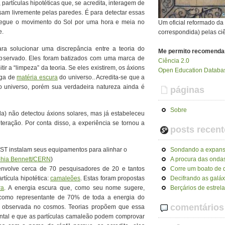
 partículas hipotéticas que, se acredita, interagem de
am livremente pelas paredes. É para detectar essas
 segue o movimento do Sol por uma hora e meia no
Um oficial reformado d
e.
correspondida) pelas ci
a solucionar uma discrepância entre a teoria do
Me permito recomenda
observado. Eles foram batizados com uma marca de
Ciência 2.0
r a “limpeza” da teoria. Se eles existirem, os áxions
Open Education Databas
aga de
matéria escura
do universo.. Acredita-se que a
o universo, porém sua verdadeira natureza ainda é
páginas
Sobre
a) não detectou áxions solares, mas já estabeleceu
interação. Por conta disso, a experiência se tornou a
posts recent
T instalam seus equipamentos para alinhar o
Sondando a expans
phia Bennett/CERN
)
A procura das ondas
envolve cerca de 70 pesquisadores de 20 e tantos
Corre um boato de q
rtícula hipotética:
camaleões
. Estas foram propostas
Decifrando as galáx
ra
. A energia escura que, como seu nome sugere,
Berçários de estrel
a como representante de 70% de toda a energia do
comentários
 observada no cosmos. Teorias propõem que essa
ental e que as partículas camaleão podem comprovar