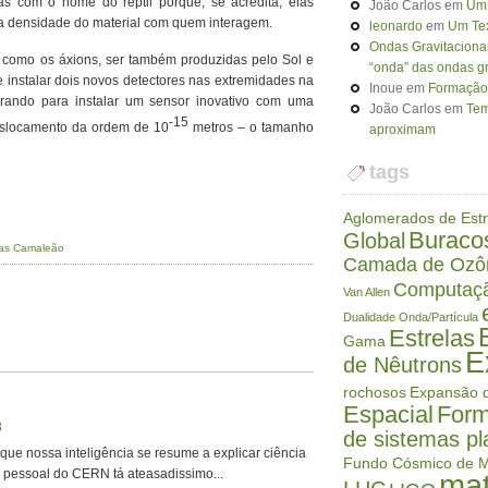
das com o nome do réptil porque, se acredita, elas
João Carlos
em
Um 
 a densidade do material com quem interagem.
leonardo
em
Um Tex
Ondas Gravitaciona
l como os áxions, ser também produzidas pelo Sol e
“onda” das ondas gr
 instalar dois novos detectores nas extremidades na
Inoue
em
Formação 
ando para instalar um sensor inovativo com uma
João Carlos
em
Tem
-15
eslocamento da ordem de 10
metros – o tamanho
aproximam
tags
Aglomerados de Estr
Buraco
Global
las Camaleão
Camada de Ozô
Computaç
Van Allen
Dualidade Onda/Partícula
Estrelas
Gama
E
de Nêutrons
rochosos
Expansão d
Espacial
Form
8
de sistemas pl
ue nossa inteligência se resume a explicar ciência
Fundo Cósmico de M
O pessoal do CERN tá ateasadissimo...
mat