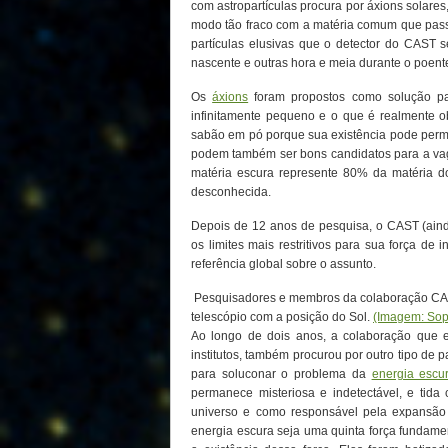
com astropartículas procura por áxions solares,
modo tão fraco com a matéria comum que pass
partículas elusivas que o detector do CAST
nascente e outras hora e meia durante o poent
Os
áxions
foram propostos como solução par
infinitamente pequeno e o que é realmente 
sabão em pó porque sua existência pode permiti
podem também ser bons candidatos para a v
matéria escura represente 80% da matéria d
desconhecida.
Depois de 12 anos de pesquisa, o CAST (aind
os limites mais restritivos para sua força de 
referência global sobre o assunto.
Pesquisadores e membros da colaboração CAS
telescópio com a posição do Sol.
(Imagem: So
Ao longo de dois anos, a colaboração que 
institutos, também procurou por outro tipo de pa
para soluconar o problema da
energia escu
permanece misteriosa e indetectável, e tid
universo e como responsável pela expansão
energia escura seja uma quinta força fundam