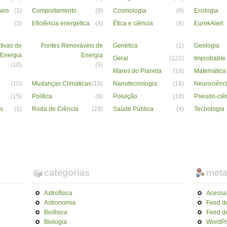
seis
(1)
Comportamento
(9)
Cosmologia
(9)
Ecologia
(3)
Eficiência energética
(4)
Ética e ciência
(4)
EurekAlert
tivas de
Fontes Renováveis de
Genética
(1)
Geologia
Energia
Energia
Geral
(122)
Improbable
(10)
(5)
Mares do Planeta
(18)
Matemática
(10)
Mudanças Climáticas
(18)
Nanotecnologia
(18)
Neurociênc
(15)
Política
(8)
Poluição
(18)
Pseudo-ciê
s
(1)
Roda de Ciência
(29)
Saúde Pública
(4)
Tecnologia
categorias
met
Astrofísica
Acessa
Astronomia
Feed d
Biofísica
Feed d
Biologia
WordPr