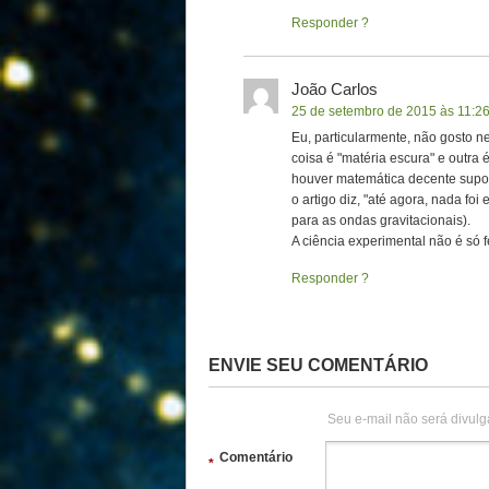
Responder
João Carlos
25 de setembro de 2015 às 11:2
Eu, particularmente, não gosto n
coisa é "matéria escura" e outra
houver matemática decente supor
o artigo diz, "até agora, nada foi
para as ondas gravitacionais).
A ciência experimental não é só 
Responder
ENVIE SEU COMENTÁRIO
Seu e-mail não será divulg
Comentário
*