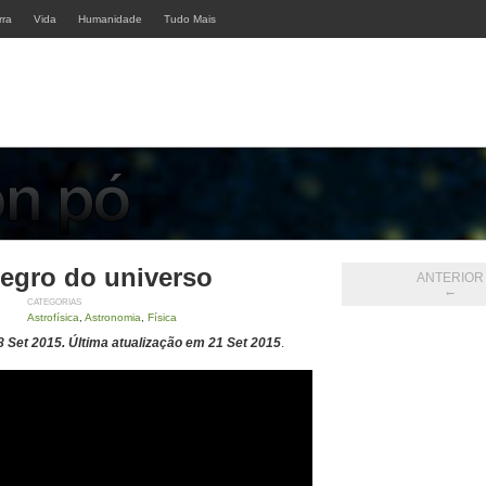
rra
Vida
Humanidade
Tudo Mais
egro do universo
ANTERIOR
←
CATEGORIAS
Astrofísica
,
Astronomia
,
Física
8 Set 2015. Última atualização em 21 Set 2015
.