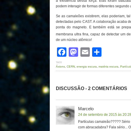
a existência dessa força. Elas foram batiza
podem interagir de formas diferentes segundo
Se as camaleões existirem, elas poderiam, ta
detectadas pelo CAST. A colaboração acaba de
ponta do magneto. E também está se prepar
membrana ultra fina, capaz de detectar um d
de um núcleo atômico!
Facebook
Mastodon
Email
Share
TAGS
Áxions
,
CERN
,
energia escura
,
matéria escura
,
Partícu
DISCUSSÃO - 2 COMENTÁRIOS
Marcelo
24 de setembro de 2015 às 20:2
Partículas camaleão????? Sério q
com abracadabra? Fala sério... 