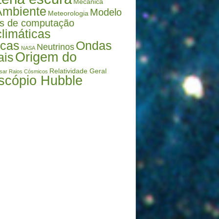
Mecânica
Ambiente
Modelo
Meteorologia
s de computação
limáticas
icas
Ondas
Neutrinos
NASA
Origem do
ais
Relatividade Geral
sar
Raios Cósmicos
scópio Hubble