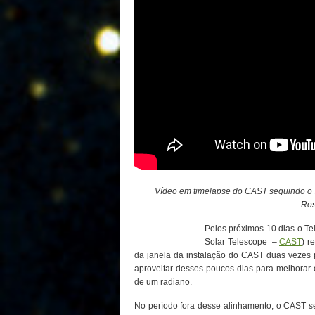
Vídeo em timelapse do CAST seguindo o S
Ro
Pelos próximos 10 dias o T
Solar Telescope –
CAST
) r
da janela da instalação do CAST duas vezes 
aproveitar desses poucos dias para melhorar
de um radiano.
No período fora desse alinhamento, o CAST s