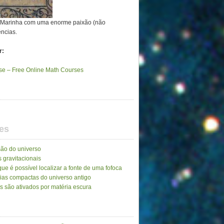
a Marinha com uma enorme paixão (não
ências.
r:
e – Free Online Math Courses
es
ão do universo
 gravitacionais
ue é possível localizar a fonte de uma fofoca
ias compactas do universo antigo
as são ativados por matéria escura