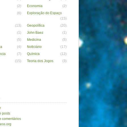
(2)
Economia
(2)
(6)
Exploração do Espaço
(15)
(13)
Geopolítica
(20)
(1)
John Baez
(1)
(5)
Medicina
(5)
ia
(4)
Noticiário
(17)
ncia
(7)
Química
(12)
(15)
Teoria dos Jogos
(3)
a
r
e posts
e comentários
ess.org