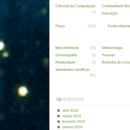
Ciências da Computação
Combustíveis fós
(1)
Educação
Física
(218)
Fontes Alterna
Meio Ambiente
(31)
Meteorologia
Oceanografia
(1)
Pessoal
Relatividade
(1)
Resenha de Livro
Variedades científicas
(81)
arquivos
abril 2016
março 2016
fevereiro 2016
janeiro 2016