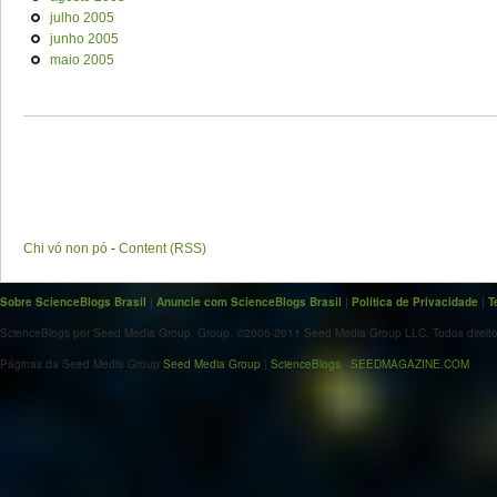
julho 2005
junho 2005
maio 2005
Chi vó non pó
-
Content (RSS)
Sobre ScienceBlogs Brasil
|
Anuncie com ScienceBlogs Brasil
|
Política de Privacidade
|
T
ScienceBlogs por Seed Media Group. Group. ©2006-2011 Seed Media Group LLC. Todos direito
Páginas da Seed Media Group
Seed Media Group
|
ScienceBlogs
|
SEEDMAGAZINE.COM