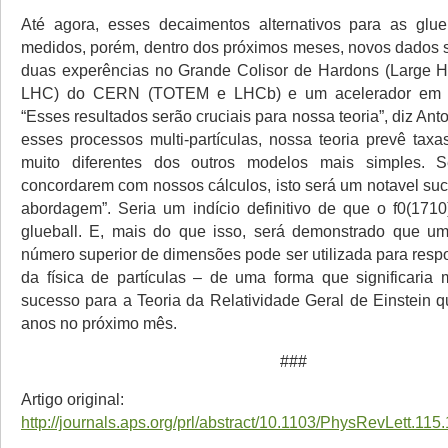
Até agora, esses decaimentos alternativos para as glue
medidos, porém, dentro dos próximos meses, novos dados 
duas experências no Grande Colisor de Hardons (Large H
LHC) do CERN (TOTEM e LHCb) e um acelerador em Bei
“Esses resultados serão cruciais para nossa teoria”, diz An
esses processos multi-partículas, nossa teoria prevê tax
muito diferentes dos outros modelos mais simples. 
concordarem com nossos cálculos, isto será um notavel su
abordagem”. Seria um indício definitivo de que o f0(17
glueball. E, mais do que isso, será demonstrado que u
número superior de dimensões pode ser utilizada para resp
da física de partículas – de uma forma que significari
sucesso para a Teoria da Relatividade Geral de Einstein 
anos no próximo mês.
###
Artigo original:
http://journals.aps.org/prl/abstract/10.1103/PhysRevLett.11