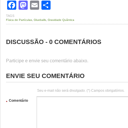
Facebook
Mastodon
Email
Share
TAGS
Física de Partículas
,
Glueballs
,
Gravidade Quântica
DISCUSSÃO - 0 COMENTÁRIOS
Participe e envie seu comentário abaixo.
ENVIE SEU COMENTÁRIO
Seu e-mail não será divulgado. (*) Campos obrigatórios.
Comentário
*