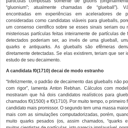
partículas compostas somente de gluons (originalme
“gluonium”; atualmente chamadas de “glueball”). Vár
encontradas em experiências em aceleradores de par
consideradas como candidatas viáveis para glueballs, p
um consenso científico sobre se esses sinais seriam ou
misteriosas partículas feitas inteiramente de partículas de 
detectados poderiam ser, ao invés de uma glueball, u
quarks e antiquarks. As glueballs são efêmeras dem
diretamente detectadas. Se elas existirem, teriam que ser i
estudo de seu decaimento.
A candidata f0(1710) decai de modo estranho
“Infelizmente, o padrão de decaimento das glueballs não p
com rigor”, lamenta Anton Rebhan. Cálculos com modelo
mostraram que há dois candidatos realísticos para glue
chamados f0(1500) e f0(1710). Por muito tempo, o primeiro 
candidato mais promissor. O segundo tem uma massa maior
mais com as simulações computadorizadas, porém, quand
muito quarks pesados (os, assim chamados, “quarks es
muitos cientistas de partículas, isto parecia implausível, po