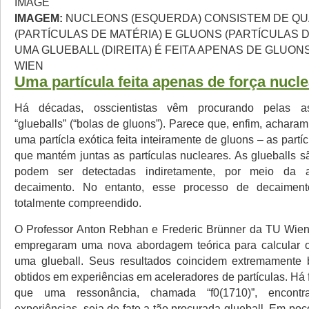
IMAGEM:
NUCLEONS (ESQUERDA) CONSISTEM DE Q
(PARTÍCULAS DE MATÉRIA) E GLUONS (PARTÍCULAS 
UMA GLUEBALL (DIREITA) É FEITA APENAS DE GLUON
WIEN
Uma partícula feita apenas de força nuclea
Há décadas, osscientistas vêm procurando pelas 
“glueballs” (“bolas de gluons”). Parece que, enfim, achara
uma partícla exótica feita inteiramente de gluons – as partí
que mantém juntas as partículas nucleares. As glueballs s
podem ser detectadas indiretamente, por meio da 
decaimento. No entanto, esse processo de decaimen
totalmente compreendido.
O Professor Anton Rebhan e Frederic Brünner da TU Wien 
empregaram uma nova abordagem teórica para calcular 
uma glueball. Seus resultados coincidem extremament
obtidos em experiências em aceleradores de partículas. Há f
que uma ressonância, chamada “f0(1710)”, encont
experiências, seja de fato a tão procurada glueball. Em p