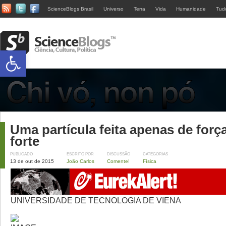
ScienceBlogs Brasil
Universo
Terra
Vida
Humanidade
Tud
Abrir a barra de ferramentas
Uma partícula feita apenas de forç
forte
PUBLICADO
ESCRITO POR
DISCUSSÃO
CATEGORIAS
13 de out de 2015
João Carlos
Comente!
Física
UNIVERSIDADE DE TECNOLOGIA DE VIENA