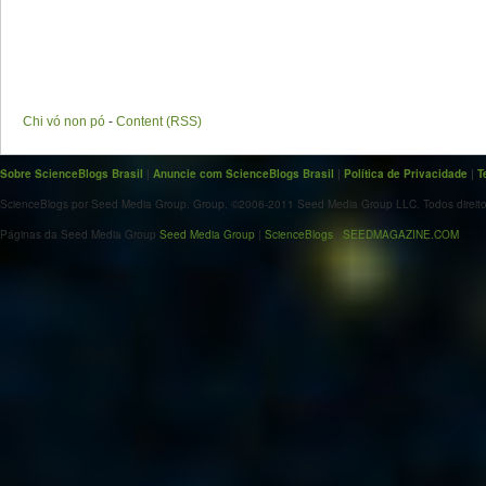
Chi vó non pó
-
Content (RSS)
Sobre ScienceBlogs Brasil
|
Anuncie com ScienceBlogs Brasil
|
Política de Privacidade
|
T
ScienceBlogs por Seed Media Group. Group. ©2006-2011 Seed Media Group LLC. Todos direito
Páginas da Seed Media Group
Seed Media Group
|
ScienceBlogs
|
SEEDMAGAZINE.COM