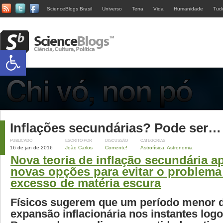
ScienceBlogs Brasil
Universo
Terra
Vida
Humanidade
Tud
Abrir a barra de ferramentas
Inflações secundárias? Pode ser…
PUBLICADO
ESCRITO POR
DISCUSSÃO
CATEGORIAS
16 de jan de 2016
João Carlos
Comente!
Astrofísica
,
Astronomia
Nova teoria de inflação secundária a
novas opções para evitar o problem
excesso de matéria escura
Físicos sugerem que um período menor 
expansão inflacionária nos instantes log