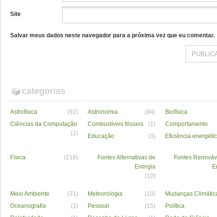
Site
Salvar meus dados neste navegador para a próxima vez que eu comentar.
categorias
Astrofísica
(92)
Astronomia
(84)
Biofísica
Ciências da Computação
Combustíveis fósseis
(1)
Comportamento
(1)
Educação
(3)
Eficiência energéti
Física
(218)
Fontes Alternativas de
Fontes Renováv
Energia
E
(10)
Meio Ambiente
(31)
Meteorologia
(10)
Mudanças Climátic
Oceanografia
(1)
Pessoal
(15)
Política