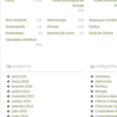
Física
(218)
Fontes Alternativas de
Fontes Renováv
Energia
E
(10)
Meio Ambiente
(31)
Meteorologia
(10)
Mudanças Climátic
Oceanografia
(1)
Pessoal
(15)
Política
Relatividade
(1)
Resenha de Livros
(1)
Roda de Ciência
Variedades científicas
(81)
arquivos
categoria
abril 2016
Astrofísica
março 2016
Astronomia
fevereiro 2016
Biofísica
janeiro 2016
Biologia
novembro 2015
Ciência e Idéia
outubro 2015
Ciência e Reli
setembro 2015
Ciências da C
julho 2015
Combustíveis f
junho 2015
Comportament