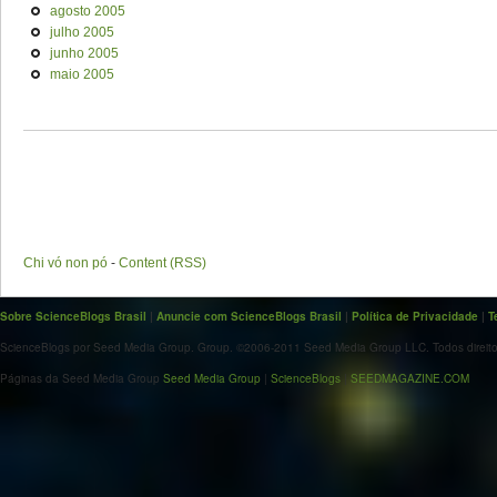
agosto 2005
julho 2005
junho 2005
maio 2005
Chi vó non pó
-
Content (RSS)
Sobre ScienceBlogs Brasil
|
Anuncie com ScienceBlogs Brasil
|
Política de Privacidade
|
T
ScienceBlogs por Seed Media Group. Group. ©2006-2011 Seed Media Group LLC. Todos direito
Páginas da Seed Media Group
Seed Media Group
|
ScienceBlogs
|
SEEDMAGAZINE.COM