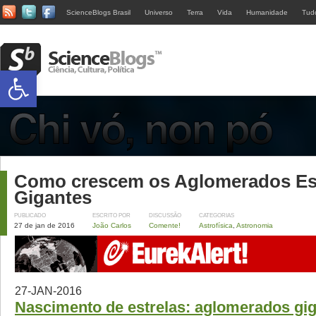
ScienceBlogs Brasil
Universo
Terra
Vida
Humanidade
Tud
Abrir a barra de ferramentas
Como crescem os Aglomerados Es
Gigantes
PUBLICADO
ESCRITO POR
DISCUSSÃO
CATEGORIAS
27 de jan de 2016
João Carlos
Comente!
Astrofísica
,
Astronomia
27-JAN-2016
Nascimento de estrelas: aglomerados gi