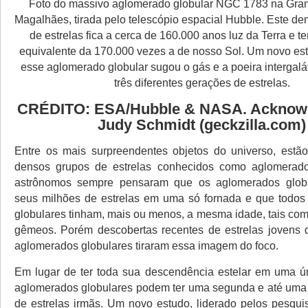
Foto do massivo aglomerado globular NGC 1783 na Gr
Magalhães, tirada pelo telescópio espacial Hubble. Este d
de estrelas fica a cerca de 160.000 anos luz da Terra e
equivalente da 170.000 vezes a de nosso Sol. Um novo es
esse aglomerado globular sugou o gás e a poeira intergalá
três diferentes gerações de estrelas.
CRÉDITO: ESA/Hubble & NASA. Acknow
Judy Schmidt (geckzilla.com)
Entre os mais surpreendentes objetos do universo, estão
densos grupos de estrelas conhecidos como aglomerado
astrônomos sempre pensaram que os aglomerados glob
seus milhões de estrelas em uma só fornada e que todos
globulares tinham, mais ou menos, a mesma idade, tais com
gêmeos. Porém descobertas recentes de estrelas jovens 
aglomerados globulares tiraram essa imagem do foco.
Em lugar de ter toda sua descendência estelar em uma ú
aglomerados globulares podem ter uma segunda e até uma 
de estrelas irmãs. Um novo estudo, liderado pelos pesqui