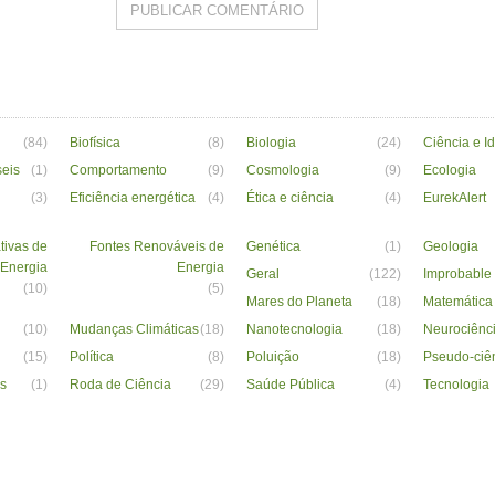
(84)
Biofísica
(8)
Biologia
(24)
Ciência e I
seis
(1)
Comportamento
(9)
Cosmologia
(9)
Ecologia
(3)
Eficiência energética
(4)
Ética e ciência
(4)
EurekAlert
tivas de
Fontes Renováveis de
Genética
(1)
Geologia
Energia
Energia
Geral
(122)
Improbable
(10)
(5)
Mares do Planeta
(18)
Matemática
(10)
Mudanças Climáticas
(18)
Nanotecnologia
(18)
Neurociênc
(15)
Política
(8)
Poluição
(18)
Pseudo-ciê
s
(1)
Roda de Ciência
(29)
Saúde Pública
(4)
Tecnologia