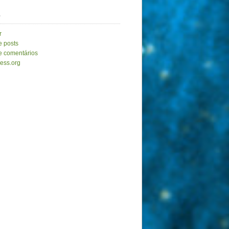
a
r
e posts
e comentários
ess.org