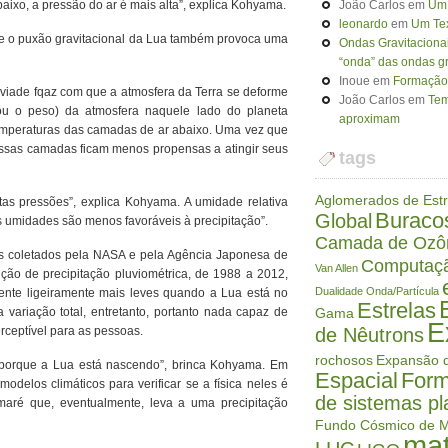
João Carlos
em
Um 
ixo, a pressão do ar é mais alta”, explica Kohyama.
leonardo
em
Um Tex
que o puxão gravitacional da Lua também provoca uma
Ondas Gravitaciona
“onda” das ondas gr
Inoue
em
Formação 
viade fqaz com que a atmosfera da Terra se deforme
João Carlos
em
Tem
u o peso) da atmosfera naquele lado do planeta
aproximam
emperaturas das camadas de ar abaixo. Uma vez que
essas camadas ficam menos propensas a atingir seus
tags
Aglomerados de Estr
tas pressões”, explica Kohyama. A umidade relativa
Buraco
Global
 umidades são menos favoráveis à precipitação”.
Camada de Ozô
 coletados pela NASA e pela Agência Japonesa de
Computaç
Van Allen
ção de precipitação pluviométrica, de 1988 a 2012,
Dualidade Onda/Partícula
nte ligeiramente mais leves quando a Lua está no
Estrelas
Gama
variação total, entretanto, portanto nada capaz de
E
de Nêutrons
rceptível para as pessoas.
rochosos
Expansão d
 porque a Lua está nascendo”, brinca Kohyama. Em
Espacial
Form
modelos climáticos para verificar se a física neles é
de sistemas pl
 maré que, eventualmente, leva a uma precipitação
Fundo Cósmico de M
mat