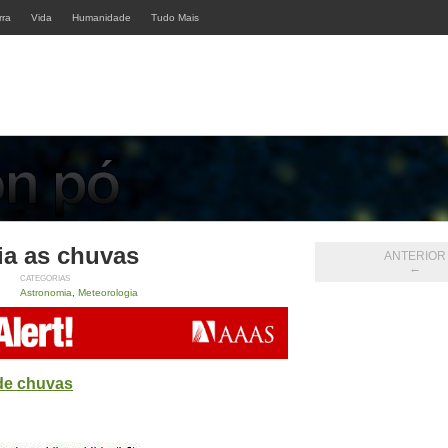
rra
Vida
Humanidade
Tudo Mais
ia as chuvas
ANTERIOR
←
CATEGORIAS
Astronomia
,
Meteorologia
 de chuvas