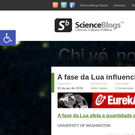
ScienceBlogs Brasil
Universo
Te
Abrir a barra de ferramentas
A fase da Lua influenc
PUBLICADO
ESCRITO POR
DISCUSSÃO
30 de jan de 2016
João Carlos
1 Comentário
A fase da Lua afeta a quantidade
UNIVERSITY OF WASHINGTON