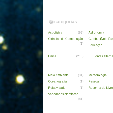
categorias
Astrofísica
(92)
Astronomia
Ciências da Computação
Combustíveis fós
(1)
Educação
Física
(218)
Fontes Alterna
Meio Ambiente
(31)
Meteorologia
Oceanografia
(1)
Pessoal
Relatividade
(1)
Resenha de Livro
Variedades científicas
(81)