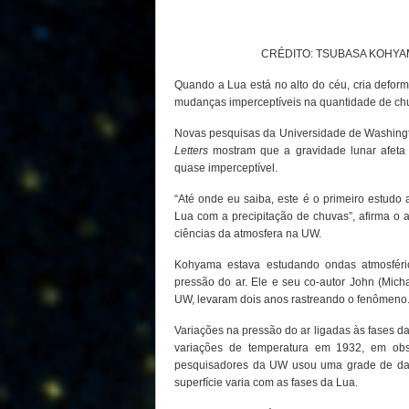
CRÉDITO: TSUBASA KOHYA
Quando a Lua está no alto do céu, cria defo
mudanças imperceptíveis na quantidade de chu
Novas pesquisas da Universidade de Washing
Letters
mostram que a gravidade lunar afet
quase imperceptível.
“Até onde eu saiba, este é o primeiro estudo
Lua com a precipitação de chuvas”, afirma o
ciências da atmosfera na UW.
Kohyama estava estudando ondas atmosfér
pressão do ar. Ele e seu co-autor John (Mich
UW, levaram dois anos rastreando o fenômeno
Variações na pressão do ar ligadas às fases d
variações de temperatura em 1932, em obse
pesquisadores da UW usou uma grade de dad
superfície varia com as fases da Lua.