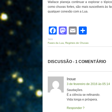
Wallace planeja continuar a explorar o tópico
como chuvas fortes, são mais suscetíveis às f
qualquer conexão com a Lua.
Facebook
Mastodon
Email
Share
TAGS
Fases da Lua
,
Regimes de Chuvas
DISCUSSÃO - 1 COMENTÁRIO
Inoue
3 de fevereiro de 2016 às 05:14
Saudações.
É a ciência se refinando.
Vida longa e próspera.
Responder