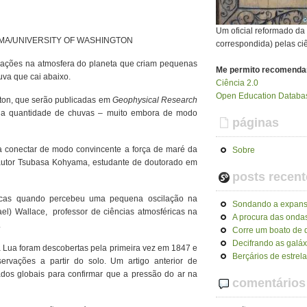
Um oficial reformado d
MA/UNIVERSITY OF WASHINGTON
correspondida) pelas ci
rmações na atmosfera do planeta que criam pequenas
Me permito recomenda
va que cai abaixo.
Ciência 2.0
Open Education Databas
ton, que serão publicadas em
Geophysical Research
a a quantidade de chuvas – muito embora de modo
páginas
 a conectar de modo convincente a força de maré da
Sobre
 autor Tsubasa Kohyama, estudante de doutorado em
posts recent
icas quando percebeu uma pequena oscilação na
Sondando a expans
ael) Wallace, professor de ciências atmosféricas na
A procura das ondas
.
Corre um boato de q
Decifrando as galáx
a Lua foram descobertas pela primeira vez em 1847 e
Berçários de estrel
rvações a partir do solo. Um artigo anterior de
os globais para confirmar que a pressão do ar na
comentários