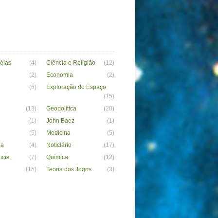
déias
(4)
Ciência e Religião
(12)
(2)
Economia
(2)
(6)
Exploração do Espaço
(15)
(13)
Geopolítica
(20)
(1)
John Baez
(1)
(5)
Medicina
(5)
ia
(4)
Noticiário
(17)
ncia
(7)
Química
(12)
(15)
Teoria dos Jogos
(3)