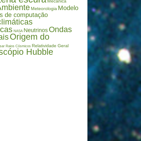
Mecânica
Ambiente
Modelo
Meteorologia
s de computação
limáticas
icas
Ondas
Neutrinos
NASA
Origem do
ais
Relatividade Geral
sar
Raios Cósmicos
scópio Hubble