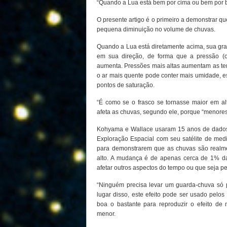
“Quando a Lua está bem por cima ou bem por ba
O presente artigo é o primeiro a demonstrar 
pequena diminuição no volume de chuvas.
Quando a Lua está diretamente acima, sua gra
em sua direção, de forma que a pressão (o
aumenta. Pressões mais altas aumentam as t
o ar mais quente pode conter mais umidade, 
pontos de saturação.
“É como se o frasco se tornasse maior em al
afeta as chuvas, segundo ele, porque “menores
Kohyama e Wallace usaram 15 anos de dados
Exploração Espacial com seu satélite de medi
para demonstrarem que as chuvas são realme
alto. A mudança é de apenas cerca de 1% da 
afetar outros aspectos do tempo ou que seja pe
“Ninguém precisa levar um guarda-chuva só
lugar disso, este efeito pode ser usado pelos 
boa o bastante para reproduzir o efeito de
menor.