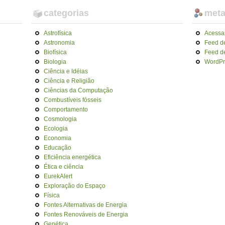
categorias
met
Astrofísica
Acessa
Astronomia
Feed d
Biofísica
Feed d
Biologia
WordPr
Ciência e Idéias
Ciência e Religião
Ciências da Computação
Combustíveis fósseis
Comportamento
Cosmologia
Ecologia
Economia
Educação
Eficiência energética
Ética e ciência
EurekAlert
Exploração do Espaço
Física
Fontes Alternativas de Energia
Fontes Renováveis de Energia
Genética