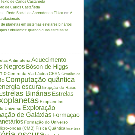
Texto de Carlos Castañeda
to de Carlos Castañeda
is – Rede Social do Aprendendo Física
em
A
avitacionais
de planetas em sistemas estelares binários
pos turbulentos: quando duas estrelas se
Aquecimento
elas
Antimatéria
s Negros
Bóson de Higgs
nio
Centro da Via Láctea
CERN
Cinturões de
Computação quântica
ão
energia escura
Erupção de Raios
Estrelas Binárias
Estrelas
xoplanetas
Exoplanetas
Exploração
o Universo
ação de Galáxias
Formação
anetários
Formação do Universo
icro-ondas (CMB)
Física Quântica
Incerteza
éria escura