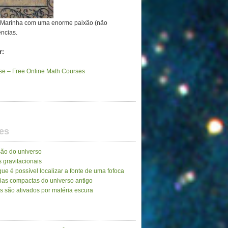
a Marinha com uma enorme paixão (não
ências.
r:
e – Free Online Math Courses
es
ão do universo
 gravitacionais
ue é possível localizar a fonte de uma fofoca
ias compactas do universo antigo
as são ativados por matéria escura