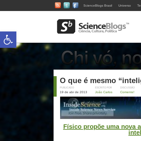
ScienceBlogs Brasil
Universo
Te
Abrir a barra de ferramentas
O que é mesmo “intel
PUBLICADO
ESCRITO POR
DISCUSSÃO
19 de abr de 2013
João Carlos
Comente!
Físico propõe uma nova 
inte