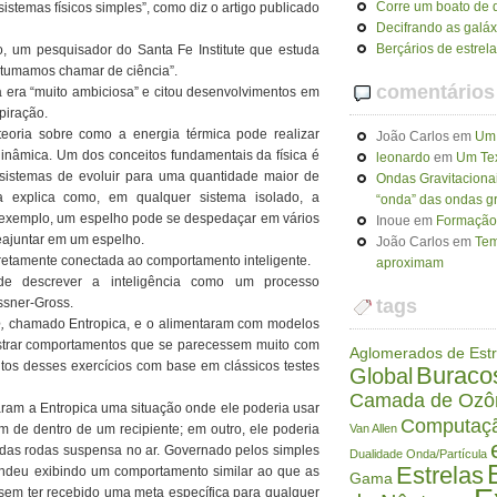
Corre um boato de q
istemas físicos simples”, como diz o artigo publicado
Decifrando as galáx
Berçários de estrel
o, um pesquisador do Santa Fe Institute que estuda
ostumamos chamar de ciência”.
comentários
a era “muito ambiciosa” e citou desenvolvimentos em
piração.
eoria sobre como a energia térmica pode realizar
João Carlos
em
Um 
dinâmica. Um dos conceitos fundamentais da física é
leonardo
em
Um Tex
sistemas de evoluir para uma quantidade maior de
Ondas Gravitaciona
 explica como, em qualquer sistema isolado, a
“onda” das ondas gr
r exemplo, um espelho pode se despedaçar em vários
Inoue
em
Formação 
eajuntar em um espelho.
João Carlos
em
Tem
iretamente conectada ao comportamento inteligente.
aproximam
 de descrever a inteligência como um processo
ssner-Gross.
tags
e,
chamado Entropica, e o alimentaram com modelos
strar comportamentos que se parecessem muito com
Aglomerados de Estr
itos desses exercícios com base em clássicos testes
Buraco
Global
Camada de Ozô
ram a Entropica uma situação onde ele poderia usar
Computaç
em de dentro de um recipiente; em outro, ele poderia
Van Allen
das rodas suspensa no ar. Governado pelos simples
Dualidade Onda/Partícula
Estrelas
ndeu exibindo um comportamento similar ao que as
Gama
 sem ter recebido uma meta específica para qualquer