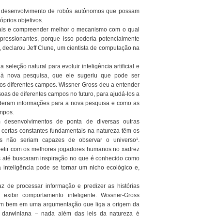
o desenvolvimento de robôs autônomos que possam
óprios objetivos.
mais e compreender melhor o mecanismo com o qual
pressionantes, porque isso poderia potencialmente
l”, declarou Jeff Clune, um cientista de computação na
seleção natural para evoluir inteligência artificial e
 à nova pesquisa, que ele sugeriu que pode ser
os diferentes campos. Wissner-Gross deu a entender
oas de diferentes campos no futuro, para ajudá-los a
deram informações para a nova pesquisa e como as
mpos.
 desenvolvimentos de ponta de diversas outras
 certas constantes fundamentais na natureza têm os
 não seriam capazes de observar o universo¹.
tir com os melhores jogadores humanos no xadrez
 até buscaram inspiração no que é conhecido como
a inteligência pode se tornar um nicho ecológico e,
z de processar informação e predizer as histórias
exibir comportamento inteligente. Wissner-Gross
xam bem em uma argumentação que liga a origem da
ão darwiniana – nada além das leis da natureza é