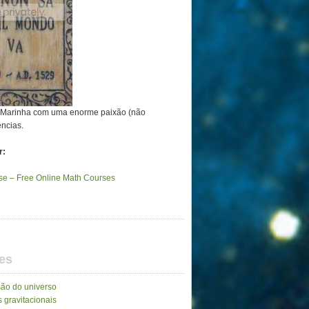
a Marinha com uma enorme paixão (não
ências.
r:
e – Free Online Math Courses
es
ão do universo
 gravitacionais