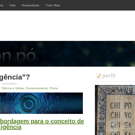
rra
Vida
Humanidade
Tudo Mais
perfil
igência”?
CATEGORIAS
Ciência e Idéias
,
Comportamento
,
Física
abordagem para o conceito de
ligência