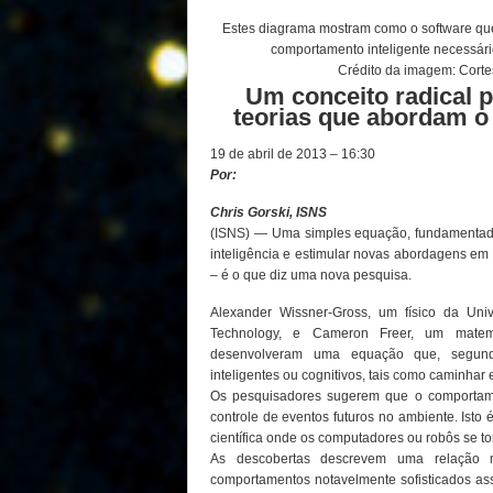
Estes diagrama mostram como o software que 
comportamento inteligente necessári
Crédito da imagem: Corte
Um conceito radical p
teorias que abordam o
19 de abril de 2013 – 16:30
Por:
Chris Gorski, ISNS
(ISNS) — Uma simples equação, fundamentada 
inteligência e estimular novas abordagens em 
– é o que diz uma nova pesquisa.
Alexander Wissner-Gross, um físico da Univ
Technology, e Cameron Freer, um mate
desenvolveram uma equação que, segundo
inteligentes ou cognitivos, tais como caminhar 
Os pesquisadores sugerem que o comportame
controle de eventos futuros no ambiente. Isto 
científica onde os computadores ou robôs se t
As descobertas descrevem uma relação m
comportamentos notavelmente sofisticados ass