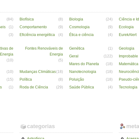
(84)
Biofísica
(8)
Biologia
(24)
Ciência e I
seis
(1)
Comportamento
(9)
Cosmologia
(9)
Ecologia
(3)
Eficiência energética
(4)
Ética e ciência
(4)
EurekAlert
tivas de
Fontes Renováveis de
Genética
(1)
Geologia
Energia
Energia
Geral
(122)
Improbable
(10)
(5)
Mares do Planeta
(18)
Matemática
(10)
Mudanças Climáticas
(18)
Nanotecnologia
(18)
Neurociênc
(15)
Política
(8)
Poluição
(18)
Pseudo-ciê
s
(1)
Roda de Ciência
(29)
Saúde Pública
(4)
Tecnologia
categorias
met
Astrofísica
Acessa