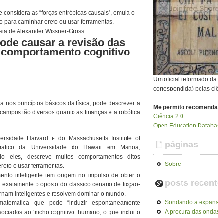
considera as “forças entrópicas causais”, emula o
o para caminhar ereto ou usar ferramentas.
sia de Alexander Wissner-Gross
ode causar a revisão das
 comportamento cognitivo
Um oficial reformado d
correspondida) pelas ci
nos princípios básicos da física, pode descrever a
Me permito recomenda
campos tão diversos quanto as finanças e a robótica
Ciência 2.0
Open Education Databas
ersidade Harvard e do Massachusetts Institute of
páginas
mático da Universidade do Hawaii em Manoa,
 eles, descreve muitos comportamentos ditos
Sobre
ereto e usar ferramentas.
nto inteligente tem origem no impulso de obter o
posts recent
é exatamente o oposto do clássico cenário de ficção-
ornam inteligentes e resolvem dominar o mundo.
Sondando a expans
atemática que pode “induzir espontaneamente
A procura das ondas
ociados ao ‘nicho cognitivo’ humano, o que inclui o