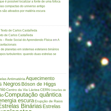
ue é possível localizar a fonte de uma fofoca
ias compactas do universo antigo
as são ativados por matéria escura
Texto de Carlos Castañeda
to de Carlos Castañeda
is – Rede Social do Aprendendo Física
em
A
avitacionais
de planetas em sistemas estelares binários
pos turbulentos: quando duas estrelas se
Aquecimento
elas
Antimatéria
s Negros
Bóson de Higgs
nio
Centro da Via Láctea
CERN
Cinturões de
Computação quântica
ão
energia escura
Erupção de Raios
Estrelas Binárias
Estrelas