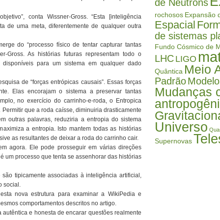
E
de Nêutrons
rochosos
Expansão d
jetivo”, conta Wissner-Gross. “Esta [inteligência
Espacial
Form
ícita de uma meta, diferentemente de qualquer outra
de sistemas pl
erge do “processo físico de tentar capturar tantas
Fundo Cósmico de M
mat
ner-Gross. As histórias futuras representam todo o
LHC
LIGO
o disponíveis para um sistema em qualquer dado
Meio 
Quântica
Padrão
Modelo
squisa de “forças entrópicas causais”. Essas forças
Mudanças c
nte. Elas encorajam o sistema a preservar tantas
antropogên
emplo, no exercício do carrinho-e-roda, o Entropica
 Permitir que a roda caísse, diminuiria drasticamente
Gravitacion
em outras palavras, reduziria a entropia do sistema
Universo
maximiza a entropia. Isto mantem todas as histórias
Qua
Tele
sive as resultantes de deixar a roda do carrinho cair.
Supernovas
tem agora. Ele pode prosseguir em várias direções
a é um processo que tenta se assenhorar das histórias
ão tipicamente associadas à inteligência artificial,
 social.
 esta nova estrutura para examinar a WikiPedia e
mesmos comportamentos descritos no artigo.
a autêntica e honesta de encarar questões realmente