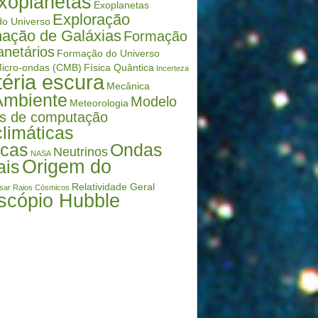
xoplanetas
Exoplanetas
Exploração
o Universo
ação de Galáxias
Formação
anetários
Formação do Universo
icro-ondas (CMB)
Física Quântica
Incerteza
éria escura
Mecânica
Ambiente
Modelo
Meteorologia
s de computação
limáticas
icas
Ondas
Neutrinos
NASA
Origem do
ais
Relatividade Geral
sar
Raios Cósmicos
scópio Hubble