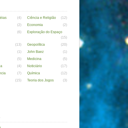
déias
(4)
Ciência e Religião
(12)
(2)
Economia
(2)
(6)
Exploração do Espaço
(15)
(13)
Geopolítica
(20)
(1)
John Baez
(1)
(5)
Medicina
(5)
ia
(4)
Noticiário
(17)
ncia
(7)
Química
(12)
(15)
Teoria dos Jogos
(3)
a
r