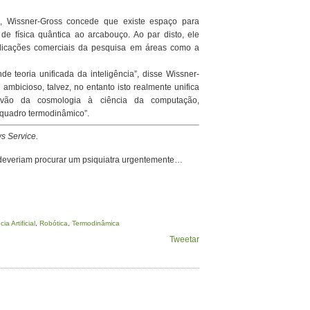
s, Wissner-Gross concede que existe espaço para
 de física quântica ao arcabouço. Ao par disto, ele
icações comerciais da pesquisa em áreas como a
 teoria unificada da inteligência”, disse Wissner-
ambicioso, talvez, no entanto isto realmente unifica
 vão da cosmologia à ciência da computação,
quadro termodinâmico”.
s Service.
s deveriam procurar um psiquiatra urgentemente…
cia Artificial
,
Robótica
,
Termodinâmica
Tweetar