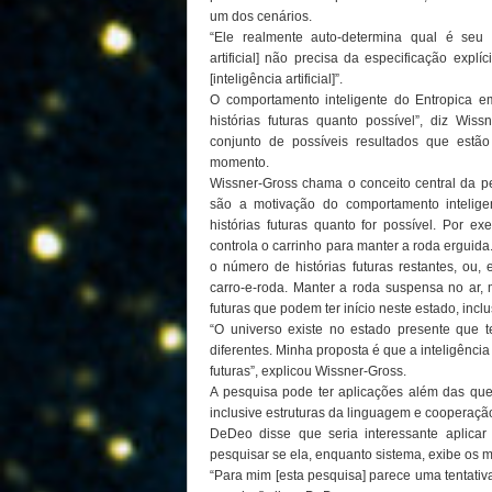
um dos cenários.
“Ele realmente auto-determina qual é seu ob
artificial] não precisa da especificação expl
[inteligência artificial]”.
O comportamento inteligente do Entropica em
histórias futuras quanto possível”, diz Wiss
conjunto de possíveis resultados que estã
momento.
Wissner-Gross chama o conceito central da pe
são a motivação do comportamento intelige
histórias futuras quanto for possível. Por ex
controla o carrinho para manter a roda erguida.
o número de histórias futuras restantes, ou, 
carro-e-roda. Manter a roda suspensa no ar, 
futuras que podem ter início neste estado, inclu
“O universo existe no estado presente que 
diferentes. Minha proposta é que a inteligênci
futuras”, explicou Wissner-Gross.
A pesquisa pode ter aplicações além das que s
inclusive estruturas da linguagem e cooperação
DeDeo disse que seria interessante aplicar
pesquisar se ela, enquanto sistema, exibe os 
“Para mim [esta pesquisa] parece uma tentativ