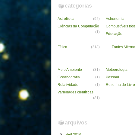
categorias
Astrofísica
(92)
Astronomia
Ciências da Computação
Combustíveis fós
(1)
Educação
Física
(218)
Fontes Alterna
Meio Ambiente
(31)
Meteorologia
Oceanografia
(1)
Pessoal
Relatividade
(1)
Resenha de Livro
Variedades científicas
(81)
arquivos
abril 2016