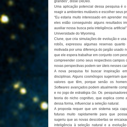
grandes”, disse DeDeo.
Uma aplicação potencial dessa pesquisa é 
reagir a ambientes mutáveis e escolher seus pr
“Eu estaria muito interessado em aprender 
eles estão conseguindo alguns resultados im
auxiliar nossa busca pela inteligência artificia
Universidade do Wyoming.
Clune, que cria simulações de evolução e usa a 
robôs, expressou algumas reservas quanto
motivada por uma diferença do jargão usado n
que ele espera trabalhar em conjunto com pess
compreender como seus respectivos campos 
novas perspectivas podem ser úteis nesses ca
A nova pesquisa foi buscar inspiração em
disciplinas. Alguns cosmólogos sugeriram que
valores que têm, porque senão os homens
Softwares
avançados podem atualmente compe
e no jogo de estratégia
Go
. Os pesquisadores
teoria do nicho cognitivo, que explica como 
dessa forma, influenciar a seleção natural.
A proposta requer que um sistema seja capa
futuras muito rapidamente para que possa 
sugeriu que as novas descobertas se encai
inteligência à seleção natural e a evoluç