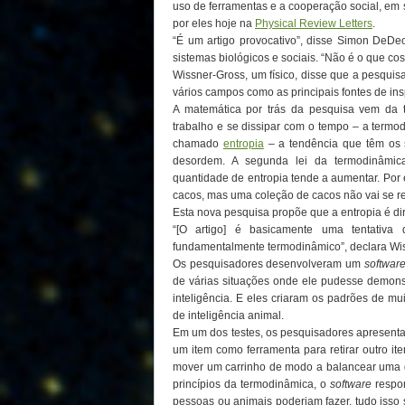
uso de ferramentas e a cooperação social, em s
por eles hoje na
Physical Review Letters
.
“É um artigo provocativo”, disse Simon DeDe
sistemas biológicos e sociais. “Não é o que c
Wissner-Gross, um físico, disse que a pesquis
vários campos como as principais fontes de ins
A matemática por trás da pesquisa vem da t
trabalho e se dissipar com o tempo – a termo
chamado
entropia
– a tendência que têm os 
desordem. A segunda lei da termodinâmica
quantidade de entropia tende a aumentar. Po
cacos, mas uma coleção de cacos não vai se r
Esta nova pesquisa propõe que a entropia é d
“[O artigo] é basicamente uma tentativa
fundamentalmente termodinâmico”, declara Wi
Os pesquisadores desenvolveram um
softwar
de várias situações onde ele pudesse demon
inteligência. E eles criaram os padrões de mu
de inteligência animal.
Em um dos testes, os pesquisadores apresenta
um item como ferramenta para retirar outro it
mover um carrinho de modo a balancear uma 
princípios da termodinâmica, o
software
respo
pessoas ou animais poderiam fazer, tudo isso