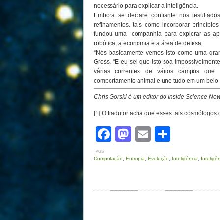
necessário para explicar a inteligência.
Embora se declare confiante nos resultado
refinamentos, tais como incorporar princípios
fundou uma companhia para explorar as apl
robótica, a economia e a área de defesa.
“Nós basicamente vemos isto como uma grande
Gross. “E eu sei que isto soa impossivelmente 
várias correntes de vários campos que
comportamento animal e une tudo em um belo 
Chris Gorski é um editor do Inside Science New
[1] O tradutor acha que esses tais cosmólogo
Facebook
Mastodon
Email
Share
TAGS
Computação
,
Entropia
,
Evolução
,
Inteligência
,
Inteligên