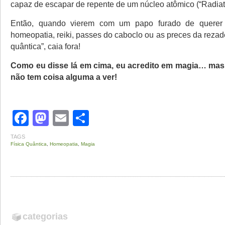
capaz de escapar de repente de um núcleo atômico (“Radiati
Então, quando vierem com um papo furado de querer 
homeopatia, reiki, passes do caboclo ou as preces da rezade
quântica”, caia fora!
Como eu disse lá em cima, eu acredito em magia… mas s
não tem coisa alguma a ver!
Facebook
Mastodon
Email
Share
TAGS
Física Quântica
,
Homeopatia
,
Magia
categorias