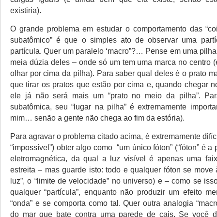
existiria).
O grande problema em estudar o comportamento das “co
subatômico” é que o simples ato de observar uma partíc
partícula. Quer um paralelo ‘macro”?… Pense em uma pilha
meia dúzia deles – onde só um tem uma marca no centro 
olhar por cima da pilha). Para saber qual deles é o prato 
que tirar os pratos que estão por cima e, quando chegar n
ele já não será mais um “prato no meio da pilha”. Par
subatômica, seu “lugar na pilha” é extremamente importa
mim… senão a gente não chega ao fim da estória).
Para agravar o problema citado acima, é extremamente difíci
“impossível”) obter algo como “um único fóton” (“fóton” é a p
eletromagnética, da qual a luz visível é apenas uma fa
estreita – mas guarde isto: todo e qualquer fóton se move
luz”, o “limite de velocidade” no universo) e – como se is
qualquer “partícula”, enquanto não produzir um efeito m
“onda” e se comporta como tal. Quer outra analogia “ma
do mar que bate contra uma parede de cais. Se você d