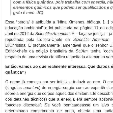
com a física quântica, pois trabalha com energia, n
elementos químicos que podem ser qualificados e q
grifo é meu. JC)
Essa “pérola” é atribuída a “Nina Ximenes, bióloga, […]
educação ambiental” e foi publicada na página 17 da ediç
abril de 2012 da
Scientific American.
E – faça-se justiça – j
repudiada pela Editora-Chefe da
Scientific American
,
DiChristina. É profundamente lamentável que o senhor Ul
Editor-chefe da edição brasileira da
SciAm
, tenha “coc
respaldo de uma revista científica respeitada a tamanho
non
Então, vamos ao que realmente interessa. Que diabos é 
quântica”?
O nome já começa por ser infeliz e induzir ao erro. O c
(singular:
quantum
) de energia surgiu com as experiênci
sobre a energia que corpos aquecidos emitem. Ele descobri
dos detalhes técnicos) que a energia era sempre absorv
“pacotes discretos”. Se você bombardeasse um alvo
determinado comprimento de onda, obteria uma radi