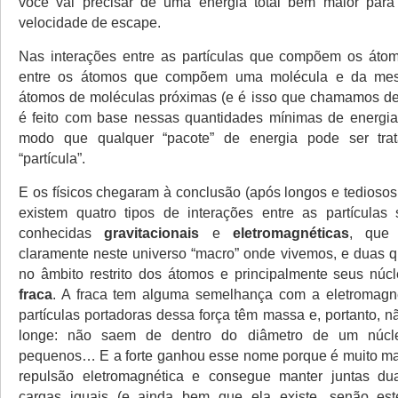
você vai precisar de uma energia total bem maior par
velocidade de escape.
Nas interações entre as partículas que compõem os áto
entre os átomos que compõem uma molécula e da mes
átomos de moléculas próximas (e é isso que chamamos de 
é feito com base nessas quantidades mínimas de energi
modo que qualquer “pacote” de energia pode ser tr
“partícula”.
E os físicos chegaram à conclusão (após longos e tediosos
existem quatro tipos de interações entre as partículas
conhecidas
gravitacionais
e
eletromagnéticas
, que 
claramente neste universo “macro” onde vivemos, e duas 
no âmbito restrito dos átomos e principalmente seus núc
fraca
. A fraca tem alguma semelhança com a eletromagné
partículas portadoras dessa força têm massa e, portanto, 
longe: não saem de dentro do diâmetro de um núcl
pequenos… E a forte ganhou esse nome porque é muito mai
repulsão eletromagnética e consegue manter juntas dua
cargas iguais (e ainda bem que ela existe, senão es