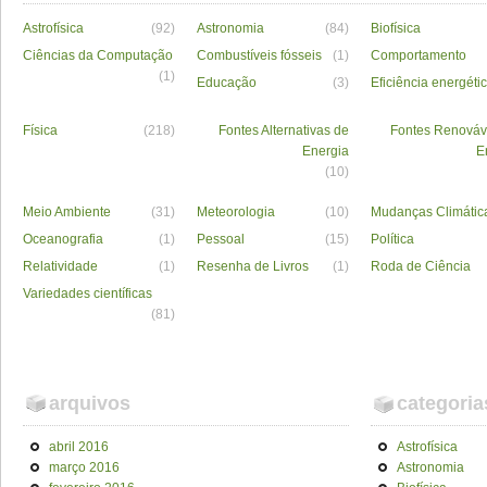
Astrofísica
(92)
Astronomia
(84)
Biofísica
Ciências da Computação
Combustíveis fósseis
(1)
Comportamento
(1)
Educação
(3)
Eficiência energéti
Física
(218)
Fontes Alternativas de
Fontes Renováv
Energia
E
(10)
Meio Ambiente
(31)
Meteorologia
(10)
Mudanças Climátic
Oceanografia
(1)
Pessoal
(15)
Política
Relatividade
(1)
Resenha de Livros
(1)
Roda de Ciência
Variedades científicas
(81)
arquivos
categoria
abril 2016
Astrofísica
março 2016
Astronomia