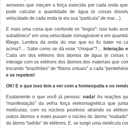
sensores que meçam a força exercida por cada onda que 
pode calcular a quantidade de água (e coisas dissol
velocidade de cada onda (e eis sua “partícula” de mar…)
E mais uma coisa que confunde os “leigos”: isso tudo ac
subatômico” em uma velocidade inimaginável e em quantid
fôlego. Lembra da onda do mar que eu fiz bater no ca
acima?… Sabe como se dá esse “choque”?…
Interação 
Cada um dos elétrons dos átomos de água (e coisas di
interage com os elétrons dos átomos dos materiais que c
trocando “brazilhões” de “fótons virtuais” a cada “pentelhé
e se repelem!
OK! E o que isso tem a ver com a homeopatia e os remé
Exatamente o que você já pensou:
nada!
As reações q
“manifestação” da velha força eletromagnética que jun
moléculas, com os núcleos positivos atraindo os elétro
outros átomos e estes puxam o núcleo do átomo “roubado”
do átomo “ladrão” de elétrons. E, se surgir uma molécula 