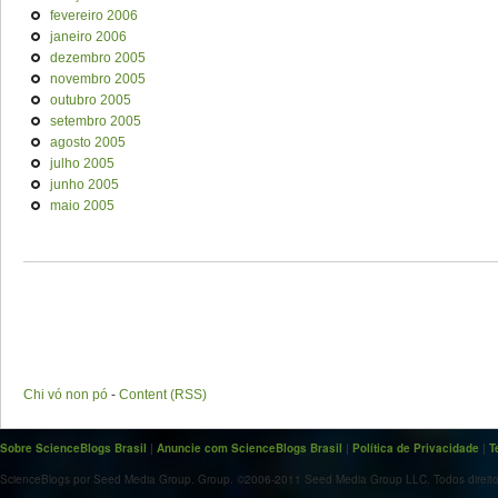
fevereiro 2006
janeiro 2006
dezembro 2005
novembro 2005
outubro 2005
setembro 2005
agosto 2005
julho 2005
junho 2005
maio 2005
Chi vó non pó
-
Content (RSS)
Sobre ScienceBlogs Brasil
|
Anuncie com ScienceBlogs Brasil
|
Política de Privacidade
|
T
ScienceBlogs por Seed Media Group. Group. ©2006-2011 Seed Media Group LLC. Todos direito