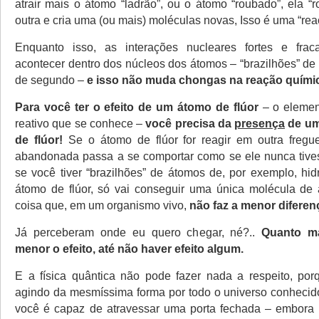
atrair mais o átomo “ladrão”, ou o átomo “roubado”, ela “
outra e cria uma (ou mais) moléculas novas, Isso é uma “rea
Enquanto isso, as interações nucleares fortes e fra
acontecer dentro dos núcleos dos átomos – “brazilhões” de
de segundo –
e isso não muda chongas na reação quími
Para você ter o efeito de um átomo de flúor
– o elemen
reativo que se conhece –
você precisa da
presença
de um
de flúor!
Se o átomo de flúor for reagir em outra fregu
abandonada passa a se comportar como se ele nunca tives
se você tiver “brazilhões” de átomos de, por exemplo, hi
átomo de flúor, só vai conseguir uma única molécula de ác
coisa que, em um organismo vivo,
não faz a menor diferen
Já perceberam onde eu quero chegar, né?..
Quanto ma
menor o efeito, até não haver efeito algum.
E a física quântica não pode fazer nada a respeito, por
agindo da mesmíssima forma por todo o universo conhecid
você é capaz de atravessar uma porta fechada – embora 