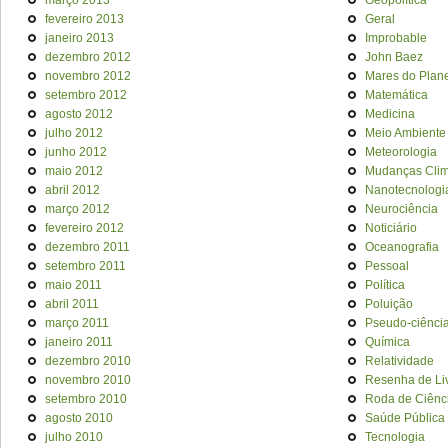
março 2013
Geopolítica
fevereiro 2013
Geral
janeiro 2013
Improbable
dezembro 2012
John Baez
novembro 2012
Mares do Plan
setembro 2012
Matemática
agosto 2012
Medicina
julho 2012
Meio Ambiente
junho 2012
Meteorologia
maio 2012
Mudanças Clim
abril 2012
Nanotecnologi
março 2012
Neurociência
fevereiro 2012
Noticiário
dezembro 2011
Oceanografia
setembro 2011
Pessoal
maio 2011
Política
abril 2011
Poluição
março 2011
Pseudo-ciênci
janeiro 2011
Química
dezembro 2010
Relatividade
novembro 2010
Resenha de Li
setembro 2010
Roda de Ciênc
agosto 2010
Saúde Pública
julho 2010
Tecnologia