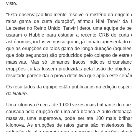
visto.
“Esta observação finalmente resolve o mistério da origem
raios gama de curta duração”, afirmou Nial Tanvir da 
Leicester no Reino Unido. Tanvir liderou uma equipe de p
usaram o Hubble para estudar a recente GRB de curta d
astrônomos, inclusive nosso grupo, já tinham apresentado m
que as erupções de raios gama de longa duração (aquele
que dois segundos) são produzidos pelo colapso de estre
massivas. Mas só tínhamos fracos indícios circunstan
erupções curtas fossem produzidas pela fusão de objetos
resultado parece dar a prova definitiva que apoia este cenári
Os resultados da equipe estão publicados na edição especi
da
Nature
.
Uma kilonova é cerca de 1.000 vezes mais brilhante do que
causada pela erupção de uma anã branca. A auto-detonaçã
massiva, uma supernova, pode ser até 100 mais brilh
kilonova. As erupções de raios gama são misteriosos fl
radiação de alta energia que aparecem de direções aleat