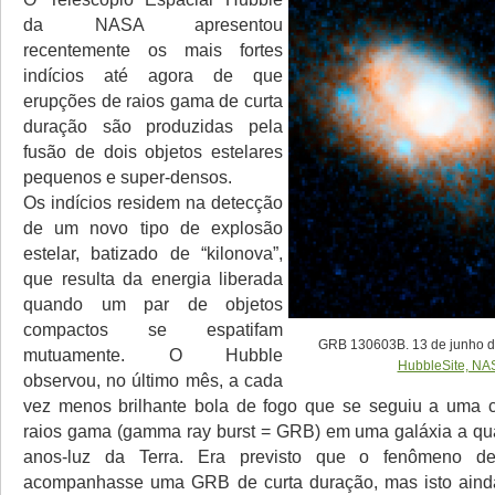
da NASA apresentou
recentemente os mais fortes
indícios até agora de que
erupções de raios gama de curta
duração são produzidas pela
fusão de dois objetos estelares
pequenos e super-densos.
Os indícios residem na detecção
de um novo tipo de explosão
estelar, batizado de “kilonova”,
que resulta da energia liberada
quando um par de objetos
compactos se espatifam
GRB 130603B. 13 de junho de
mutuamente. O Hubble
HubbleSite, NA
observou, no último mês, a cada
vez menos brilhante bola de fogo que se seguiu a uma c
raios gama (gamma ray burst = GRB) em uma galáxia a qu
anos-luz da Terra. Era previsto que o fenômeno d
acompanhasse uma GRB de curta duração, mas isto ainda