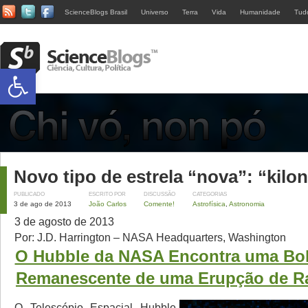
ScienceBlogs Brasil
Universo
Terra
Vida
Humanidade
Tud
Abrir a barra de ferramentas
Novo tipo de estrela “nova”: “kilo
PUBLICADO
ESCRITO POR
DISCUSSÃO
CATEGORIAS
3 de ago de 2013
João Carlos
Comente!
Astrofísica
,
Astronomia
3 de agosto de 2013
Por: J.D. Harrington – NASA Headquarters, Washington
O Hubble da NASA Encontra uma Bo
Remanescente de uma Erupção de R
O Telescópio Espacial Hubble