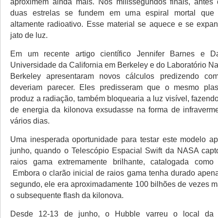
aproximem ainda mais. Nos milissegundos finais, antes 
duas estrelas se fundem em uma espiral mortal que 
altamente radioativo. Esse material se aquece e se expa
jato de luz.
Em um recente artigo científico Jennifer Barnes e 
Universidade da California em Berkeley e do Laboratório N
Berkeley apresentaram novos cálculos predizendo co
deveriam parecer. Eles predisseram que o mesmo pla
produz a radiação, também bloquearia a luz visível, fazend
de energia da kilonova exsudasse na forma de infraverm
vários dias.
Uma inesperada oportunidade para testar este modelo a
junho, quando o Telescópio Espacial Swift da NASA capt
raios gama extremamente brilhante, catalogada com
Embora o clarão inicial de raios gama tenha durado ape
segundo, ele era aproximadamente 100 bilhões de vezes ma
o subsequente flash da kilonova.
Desde 12-13 de junho, o Hubble varreu o local da e