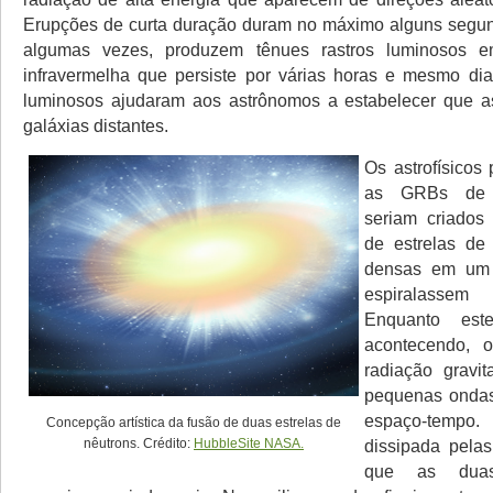
Erupções de curta duração duram no máximo alguns segun
algumas vezes, produzem tênues rastros luminosos e
infravermelha que persiste por várias horas e mesmo dia
luminosos ajudaram aos astrônomos a estabelecer que
galáxias distantes.
Os astrofísicos
as GRBs de 
seriam criado
de estrelas de
densas em um 
espiralassem
Enquanto est
acontecendo, 
radiação gravit
pequenas ondas
espaço-temp
Concepção artística da fusão de duas estrelas de
nêutrons. Crédito:
HubbleSite NASA.
dissipada pela
que as duas