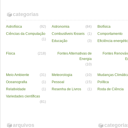
categorias
Astrofísica
(92)
Astronomia
(84)
Biofísica
Ciências da Computação
Combustíveis fósseis
(1)
Comportamento
(1)
Educação
(3)
Eficiência energéti
Física
(218)
Fontes Alternativas de
Fontes Renováv
Energia
E
(10)
Meio Ambiente
(31)
Meteorologia
(10)
Mudanças Climátic
Oceanografia
(1)
Pessoal
(15)
Política
Relatividade
(1)
Resenha de Livros
(1)
Roda de Ciência
Variedades científicas
(81)
arquivos
categoria