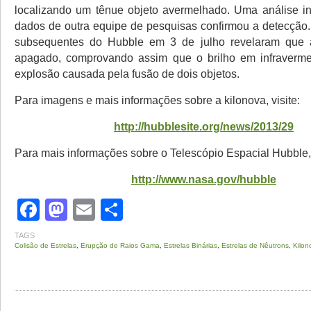
localizando um tênue objeto avermelhado. Uma análise i
dados de outra equipe de pesquisas confirmou a detecção
subsequentes do Hubble em 3 de julho revelaram que a
apagado, comprovando assim que o brilho em infraverm
explosão causada pela fusão de dois objetos.
Para imagens e mais informações sobre a kilonova, visite:
http://hubblesite.org/news/2013/29
Para mais informações sobre o Telescópio Espacial Hubble, 
http://www.nasa.gov/hubble
Facebook
Mastodon
Email
Share
TAGS
Colisão de Estrelas
,
Erupção de Raios Gama
,
Estrelas Binárias
,
Estrelas de Nêutrons
,
Kilon