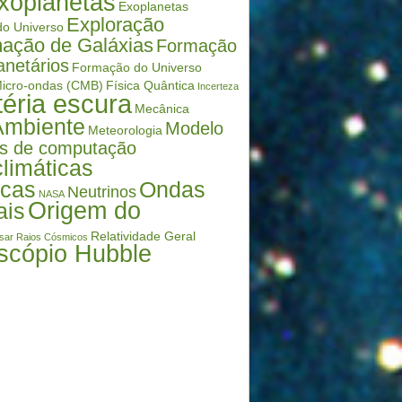
xoplanetas
Exoplanetas
Exploração
o Universo
ação de Galáxias
Formação
anetários
Formação do Universo
icro-ondas (CMB)
Física Quântica
Incerteza
éria escura
Mecânica
Ambiente
Modelo
Meteorologia
s de computação
limáticas
icas
Ondas
Neutrinos
NASA
Origem do
ais
Relatividade Geral
sar
Raios Cósmicos
scópio Hubble