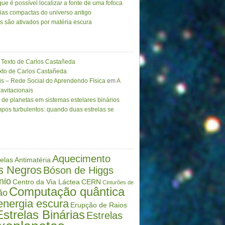
ue é possível localizar a fonte de uma fofoca
ias compactas do universo antigo
as são ativados por matéria escura
Texto de Carlos Castañeda
to de Carlos Castañeda
is – Rede Social do Aprendendo Física
em
A
avitacionais
de planetas em sistemas estelares binários
pos turbulentos: quando duas estrelas se
Aquecimento
elas
Antimatéria
s Negros
Bóson de Higgs
nio
Centro da Via Láctea
CERN
Cinturões de
Computação quântica
ão
energia escura
Erupção de Raios
Estrelas Binárias
Estrelas