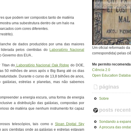
res que podem ser compostos tanto de matéria
mostra uma subestrutura dentro de um halo na
rcados com cores diferentes.
strito).
lanche de dados produzidos por uma das maiores
Um oficial reformado d
 liderada pelos cientistas do
Laboratório Nacional
correspondida) pelas ci
o Governo dos EUA..
Me permito recomenda
 Titan do
Laboratório Nacional Oak Ridge
do DOE,
Ciência 2.0
s 50 milhões de anos após o Big Bang até os dias
Open Education Databas
 maturidade. Durante o curso de 13,8 bilhões de anos,
o galáxias, estrelas e planetas, mas não sabemos
páginas
a compreender a energia escura, uma forma de energia
Sobre
clusive a distribuição das galáxias, compostas por
erioso de matéria que nenhum instrumento foi capaz
posts recent
Sondando a expans
erosos telescópios, tais como o
Sloan Digital Sky
A procura das ondas
aos cientistas onde as galáxias e estrelas estavam