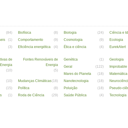
(84)
Biofísica
(8)
Biologia
(24)
Ciência e I
seis
(1)
Comportamento
(9)
Cosmologia
(9)
Ecologia
(3)
Eficiência energética
(4)
Ética e ciência
(4)
EurekAlert
tivas de
Fontes Renováveis de
Genética
(1)
Geologia
Energia
Energia
Geral
(122)
Improbable
(10)
(5)
Mares do Planeta
(18)
Matemática
(10)
Mudanças Climáticas
(18)
Nanotecnologia
(18)
Neurociênc
(15)
Política
(8)
Poluição
(18)
Pseudo-ciê
s
(1)
Roda de Ciência
(29)
Saúde Pública
(4)
Tecnologia