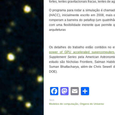
fortes, lentes gravitacionais fracas, lentes de 
O programa para rodar a simulação é chama
(HACC), inicialmente escrito em 2008, mais
romperam a barreira do petaflop (um quatrilh
com uma flexibilidade inerente que permite
arquiteturas
Os detalhes do trabalho estão contidos no e
power of GPU accelerated supercomputers
Supplement Series
pela American Astronomic
estudo são Nicholas Frontiere, Salman Habib, 
Suman Bhattacharya, além de Chris Sewell 
DOE).
Facebook
Mastodon
Email
Share
TAGS
Modelos de computação
,
Origens do Universo