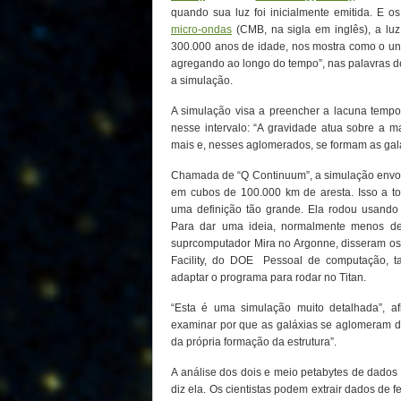
quando sua luz foi inicialmente emitida. E 
micro-ondas
(CMB, na sigla em inglês), a lu
300.000 anos de idade, nos mostra como o un
agregando ao longo do tempo”, nas palavras de
a simulação.
A simulação visa a preencher a lacuna tempo
nesse intervalo: “A gravidade atua sobre a 
mais e, nesses aglomerados, se formam as galá
Chamada de “Q Continuum”, a simulação envolve
em cubos de 100.000 km de aresta. Isso a 
uma definição tão grande. Ela rodou usand
Para dar uma ideia, normalmente menos d
suprcomputador Mira no Argonne, disseram o
Facility, do DOE Pessoal de computação, t
adaptar o programa para rodar no Titan.
“Esta é uma simulação muito detalhada”, a
examinar por que as galáxias se aglomeram de
da própria formação da estrutura”.
A análise dos dois e meio petabytes de dados 
diz ela. Os cientistas podem extrair dados de f