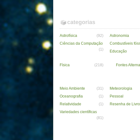
categorias
Astrofísica
(92)
Astronomia
Ciências da Computação
Combustíveis fós
(1)
Educação
Física
(218)
Fontes Alterna
Meio Ambiente
(31)
Meteorologia
Oceanografia
(1)
Pessoal
Relatividade
(1)
Resenha de Livro
Variedades científicas
(81)