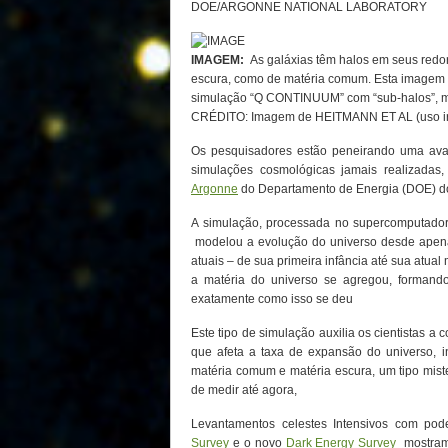
DOE/ARGONNE NATIONAL LABORATORY
IMAGEM:
As galáxias têm halos em seus redo
escura, como de matéria comum. Esta imagem 
simulação “Q CONTINUUM” com “sub-halos”, ma
CRÉDITO: Imagem de HEITMANN ET AL (uso irre
Os pesquisadores estão peneirando uma ava
simulações cosmológicas jamais realizadas,
Argonne
do Departamento de Energia (DOE) d
A simulação, processada no supercomputador
modelou a evolução do universo desde apena
atuais – de sua primeira infância até sua atual
a matéria do universo se agregou, formand
exatamente como isso se deu
Este tipo de simulação auxilia os cientistas 
que afeta a taxa de expansão do universo, in
matéria comum e matéria escura, um tipo mist
de medir até agora,
Levantamentos celestes Intensivos com pod
Survey
e o novo
Dark Energy Survey
mostram 