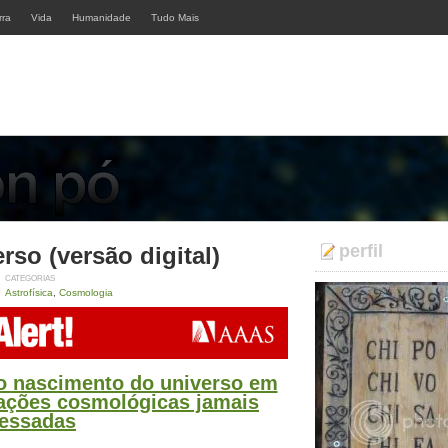
rra
Vida
Humanidade
Tudo Mais
perfil
so (versão digital)
CATEGORIAS
Astrofísica
,
Cosmologia
 nascimento do universo em
ações cosmológicas jamais
essadas