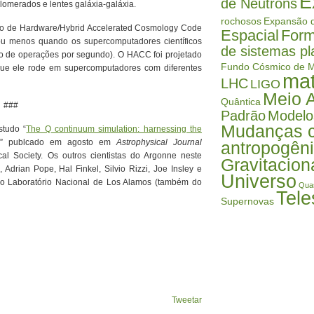
E
de Nêutrons
aglomerados e lentes galáxia-galáxia.
rochosos
Expansão d
do de Hardware/Hybrid Accelerated Cosmology Code
Espacial
Form
 ou menos quando os supercomputadores científicos
de sistemas pl
ão de operações por segundo). O HACC foi projetado
Fundo Cósmico de M
 que ele rode em supercomputadores com diferentes
mat
LHC
LIGO
Meio 
Quântica
###
Padrão
Modelo
Mudanças c
studo “
The Q continuum simulation: harnessing the
,” publcado em agosto em
Astrophysical Journal
antropogên
al Society. Os outros cientistas do Argonne neste
Gravitacion
Adrian Pope, Hal Finkel, Silvio Rizzi, Joe Insley e
Universo
do Laboratório Nacional de Los Alamos (também do
Qua
Tele
Supernovas
Tweetar