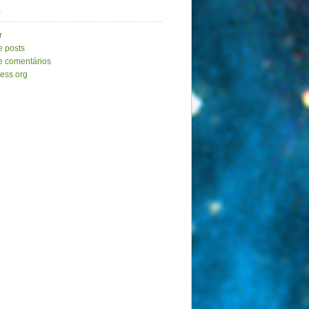
a
r
e posts
e comentários
ess.org