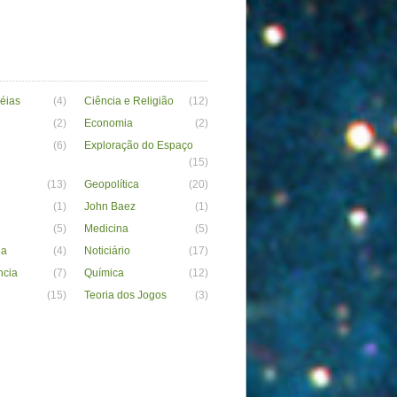
déias
(4)
Ciência e Religião
(12)
(2)
Economia
(2)
(6)
Exploração do Espaço
(15)
(13)
Geopolítica
(20)
(1)
John Baez
(1)
(5)
Medicina
(5)
ia
(4)
Noticiário
(17)
ncia
(7)
Química
(12)
(15)
Teoria dos Jogos
(3)