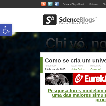
ScienceBlogs Brasil
Universo
Te
Abrir a barra de ferramentas
Como se cria um univer
PUBLICADO
ESCRITO POR
DISCUSSÃO
29 de out de 2015
João Carlos
Comente!
Pesquisadores modelam o
uma das maiores simul
proc