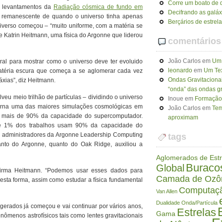
Corre um boato de q
os levantamentos da
Radiação cósmica de fundo em
Decifrando as galáx
z remanescente de quando o universo tinha apenas
Berçários de estrel
iverso começou – “muito uniforme, com a matéria se
 Katrin Heitmann, uma física do Argonne que liderou
comentários
João Carlos
em
Um 
ral para mostrar como o universo deve ter evoluido
leonardo
em
Um Tex
matéria escura que começa a se aglomerar cada vez
Ondas Gravitaciona
xias”, diz Heitmann.
“onda” das ondas gr
u meio trilhão de partículas – dividindo o universo
Inoue
em
Formação 
torna uma das maiores simulações cosmológicas em
João Carlos
em
Tem
o mais de 90% da capacidade do supercomputador.
aproximam
e 1% dos trabalhos usam 90% da capacidade do
s administradores da Argonne Leadership Computing
tags
anto do Argonne, quanto do Oak Ridge, auxiliou a
Aglomerados de Estr
Buraco
Global
firma Heitmann. “Podemos usar esses dados para
Camada de Ozô
sta forma, assim como estudar a física fundamental
Computaç
Van Allen
Dualidade Onda/Partícula
gerados já começou e vai continuar por vários anos,
Estrelas
Gama
enômenos astrofísicos tais como lentes gravitacionais