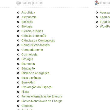
categorias
met
Astrofísica
Acessa
Astronomia
Feed d
Biofísica
Feed d
Biologia
WordPr
Ciência e Idéias
Ciência e Religião
Ciências da Computação
Combustíveis fósseis
Comportamento
Cosmologia
Ecologia
Economia
Educação
Eficiência energética
Ética e ciência
EurekAlert
Exploração do Espaço
Física
Fontes Alternativas de Energia
Fontes Renováveis de Energia
Genética