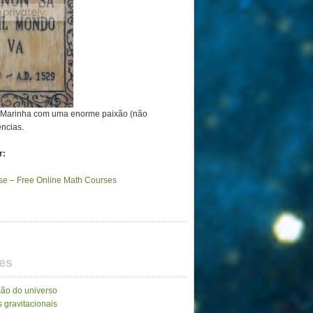
a Marinha com uma enorme paixão (não
ências.
r:
e – Free Online Math Courses
es
ão do universo
 gravitacionais