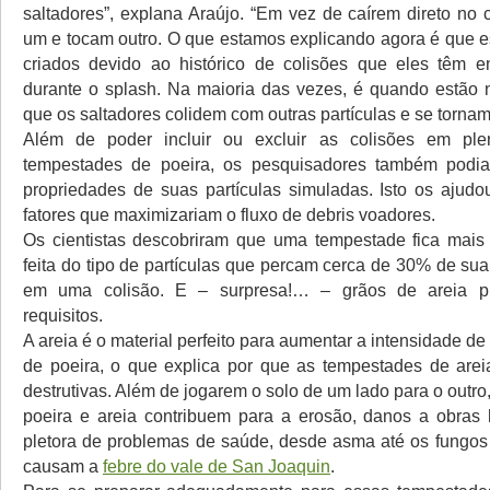
saltadores”, explana Araújo. “Em vez de caírem direto no 
um e tocam outro. O que estamos explicando agora é que e
criados devido ao histórico de colisões que eles têm e
durante o splash. Na maioria das vezes, é quando estão 
que os saltadores colidem com outras partículas e se tornam
Além de poder incluir ou excluir as colisões em pl
tempestades de poeira, os pesquisadores também podiam
propriedades de suas partículas simuladas. Isto os ajudo
fatores que maximizariam o fluxo de debris voadores.
Os cientistas descobriram que uma tempestade fica mais 
feita do tipo de partículas que percam cerca de 30% de sua
em uma colisão. E – surpresa!… – grãos de areia p
requisitos.
A areia é o material perfeito para aumentar a intensidade 
de poeira, o que explica por que as tempestades de are
destrutivas. Além de jogarem o solo de um lado para o outr
poeira e areia contribuem para a erosão, danos a obra
pletora de problemas de saúde, desde asma até os fungo
causam a
febre do vale de San Joaquin
.