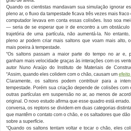
grão de areia.
Quando os cientistas mandavam sua simulação ignorar es
pleno ar, o fluxo da tampestade ficava três vezes mais frac
computador levava em conta essas colisões. Isso soa meio 
— seria de se esperar que ir de encontro a um obstáculo 
trajetória de uma partícula, não aumentá-la. No entanto
pleno ar podem criar mais saltons que voam mais alto, 
mais poeira à tempestade.
“Os saltons passam a maior parte do tempo no ar e, p
ganham mais velocidade graças às interações com os ventos
autor Nuno Araújo do Instituto de Materiais de Constru
“Assim, quando eles colidem com o chão, causam um
efeito
Claramente, os saltons podem contribuir para a int
tempestade. Porém sua criação depende de colisões com 
outras partículas em suspensão no ar, ao menos de acor
original. O novo estudo afirma que esse quadro está errad
conversa, os reptons se dividem em duas categorias distinta
que mantêm o contato com o chão, e os saltadores que dão
sobre a superfície.
“Quando os saltons tentam voltar e tocar o chão, eles c