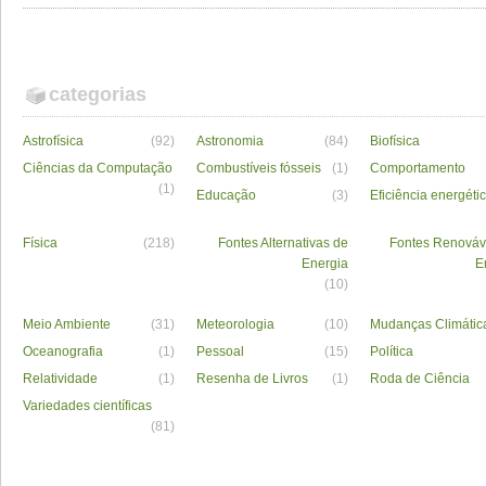
categorias
Astrofísica
(92)
Astronomia
(84)
Biofísica
Ciências da Computação
Combustíveis fósseis
(1)
Comportamento
(1)
Educação
(3)
Eficiência energéti
Física
(218)
Fontes Alternativas de
Fontes Renováv
Energia
E
(10)
Meio Ambiente
(31)
Meteorologia
(10)
Mudanças Climátic
Oceanografia
(1)
Pessoal
(15)
Política
Relatividade
(1)
Resenha de Livros
(1)
Roda de Ciência
Variedades científicas
(81)