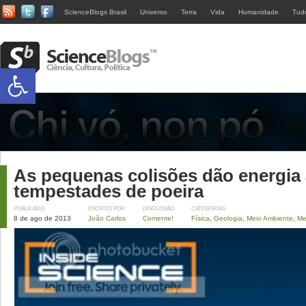
ScienceBlogs Brasil
Universo
Terra
Vida
Humanidade
Tud
Abrir a barra de ferramentas
As pequenas colisões dão energia
tempestades de poeira
PUBLICADO
ESCRITO POR
DISCUSSÃO
CATEGORIAS
8 de ago de 2013
João Carlos
Comente!
Física
,
Geologia
,
Meio Ambiente
,
Me