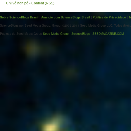
Chi vó non pó
-
Content (RSS)
Sobre ScienceBlogs Brasil
|
Anuncie com ScienceBlogs Brasil
|
Política de Privacidade
|
T
ScienceBlogs por Seed Media Group. Group. ©2006-2011 Seed Media Group LLC. Todos direito
Páginas da Seed Media Group
Seed Media Group
|
ScienceBlogs
|
SEEDMAGAZINE.COM