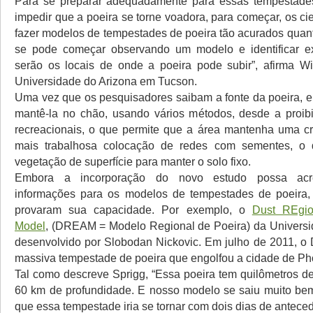
Para se preparar adequadamente para essas tempestade
impedir que a poeira se torne voadora, para começar, os ci
fazer modelos de tempestades de poeira tão acurados quant
se pode começar observando um modelo e identificar e
serão os locais de onde a poeira pode subir”, afirma Wi
Universidade do Arizona em Tucson.
Uma vez que os pesquisadores saibam a fonte da poeira, e
mantê-la no chão, usando vários métodos, desde a proib
recreacionais, o que permite que a área mantenha uma cro
mais trabalhosa colocação de redes com sementes, o 
vegetação de superfície para manter o solo fixo.
Embora a incorporação do novo estudo possa acre
informações para os modelos de tempestades de poeira, 
provaram sua capacidade. Por exemplo, o
Dust REgio
Model
, (DREAM = Modelo Regional de Poeira) da Universi
desenvolvido por Slobodan Nickovic. Em julho de 2011, 
massiva tempestade de poeira que engolfou a cidade de Pho
Tal como descreve Sprigg, “Essa poeira tem quilômetros de
60 km de profundidade. E nosso modelo se saiu muito be
que essa tempestade iria se tornar com dois dias de anteced