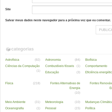
Site
Salvar meus dados neste navegador para a próxima vez que eu comentar.
categorias
Astrofísica
(92)
Astronomia
(84)
Biofísica
Ciências da Computação
Combustíveis fósseis
(1)
Comportamento
(1)
Educação
(3)
Eficiência energéti
Física
(218)
Fontes Alternativas de
Fontes Renováv
Energia
E
(10)
Meio Ambiente
(31)
Meteorologia
(10)
Mudanças Climátic
Oceanografia
(1)
Pessoal
(15)
Política