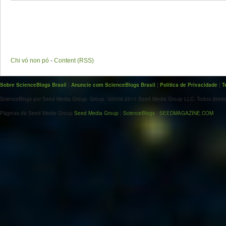
Chi vó non pó
-
Content (RSS)
Sobre ScienceBlogs Brasil
|
Anuncie com ScienceBlogs Brasil
|
Política de Privacidade
|
T
ScienceBlogs por Seed Media Group. Group. ©2006-2011 Seed Media Group LLC. Todos direito
Páginas da Seed Media Group
Seed Media Group
|
ScienceBlogs
|
SEEDMAGAZINE.COM