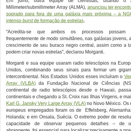
Em julho, outra equipe de cientistas, usando o 
Millimeter/submillimeter Array (ALMA),
anunciou ter encont
soprado para fora de uma galáxia mais próxima – a N
intenso
burst
de formação de estrelas
.
“Acredita-se que ambos os processos possam e
frequentemente de modo simultâneo, nas galáxias jovens, a
crescimento de seu buraco negro central, assim como a t
podem criar novas estrelas”, declarou Morganti.
Morganti e sua equipe usaram radio telescópios na Euro
Unidos, combinando seus sinais para formar um gigant
intercontinental. Nos Estados Unidos esses incluíram o
Ve
Array (VLBA)
da Fundação Nacional de Ciências (NS
continental de radio telescópios desde o Hawaii, pas
continentais e chegando a St. Croix nas Ilhas Virgens, e m
Karl G. Jansky Very Large Array (VLA)
no Novo México. Os r
europeus empregados foram os de Effelsberg, Alemanha;
Holanda; e em Onsala, Suécia. O extremo poder de resolu
capacidade de observar pequenos detalhes – de u
abrangente, foi essencial para localizar precisamente a p