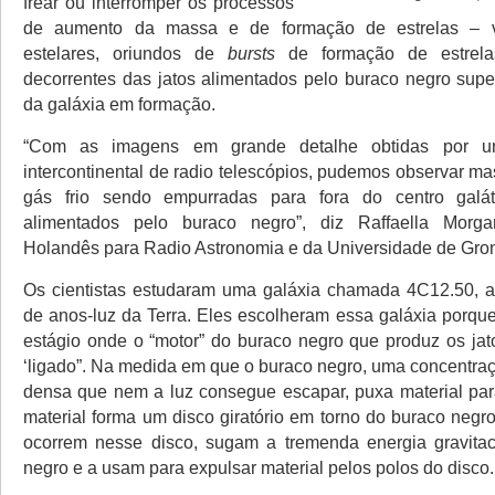
frear ou interromper os processos
de aumento da massa e de formação de estrelas – vi
estelares, oriundos de
bursts
de formação de estrel
decorrentes das jatos alimentados pelo buraco negro supe
da galáxia em formação.
“Com as imagens em grande detalhe obtidas por u
intercontinental de radio telescópios, pudemos observar m
gás frio sendo empurradas para fora do centro galát
alimentados pelo buraco negro”, diz Raffaella Morgant
Holandês para Radio Astronomia e da Universidade de Gro
Os cientistas estudaram uma galáxia chamada 4C12.50, a
de anos-luz da Terra. Eles escolheram essa galáxia porqu
estágio onde o “motor” do buraco negro que produz os jat
‘ligado”. Na medida em que o buraco negro, uma concentra
densa que nem a luz consegue escapar, puxa material para
material forma um disco giratório em torno do buraco negr
ocorrem nesse disco, sugam a tremenda energia gravitac
negro e a usam para expulsar material pelos polos do disco.