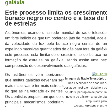
galáxia
Este processo limita os cresciment
buraco negro no centro e a taxa de
de estrelas
Astrônomos, usando uma rede mundial de rádio telescópi
um forte indício de que um poderoso jato de material, acel
da velocidade da luz pelo buraco negro central de um
expelindo massivas quantidades de gás para fora da galáxi
este processo está limitando o crescimento do buraco n
formação de estrelas na galáxia, sendo assim uma pe
compreensão do desenvolvimento das galáxias.
Os astrônomos vêm teorizando
Imagem de Radio Telescópio
da
que muitas galáxias deveriam ser
uns 1,5 bilhões de anos-luz d
mais massivas e ter mais estrelas
destaque mostra em detalhe a p
do que as na verdade existentes.
do jato super rápido de partícu
Os cientistas propuseram que dois
nuvem de gás (em amarelo-ala
empurrada pelo 
principais mecanismos poderiam
Crédito: Morganti et al.