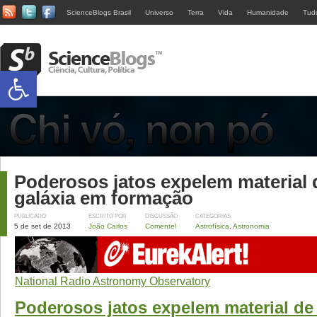
ScienceBlogs Brasil
Universo
Terra
Vida
Humanidade
Tud
Abrir a barra de ferramentas
Poderosos jatos expelem material
galáxia em formação
PUBLICADO
ESCRITO POR
DISCUSSÃO
CATEGORIAS
5 de set de 2013
João Carlos
Comente!
Astrofísica
,
Astronomia
National Radio Astronomy Observatory
Poderosos jatos expelem material d