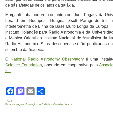
de gás afetadas pelos jatos da galáxia.
Morganti trabalhou em conjunto com Judit Fogasy da Uni
Lorand em Budapest, Hungria; Zsolt Paragi do Instit
Interferometria de Linha de Base Muito Longa da Europa; 
Instituto Holandês para Radio Astronomia e da Universida
e Monica Orienti do Instituto Nacional de Astrofísica da Itál
Radio Astronomia. Suas descobertas serão publicadas na
setembro da
Science
.
O
National Radio Astronomy Observatory
é uma instal
Science Foundation
, operado em cooperativa pela
Associa
Inc
.
Facebook
Mastodon
Email
Share
TAGS
Buracos Negros
,
Formação de Galáxias
,
Galáxias Jovens