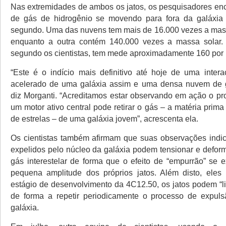
Nas extremidades de ambos os jatos, os pesquisadores en
de gás de hidrogênio se movendo para fora da galáxia
segundo. Uma das nuvens tem mais de 16.000 vezes a mas
enquanto a outra contém 140.000 vezes a massa solar.
segundo os cientistas, tem mede aproximadamente 160 por 
“Este é o indício mais definitivo até hoje de uma intera
acelerado de uma galáxia assim e uma densa nuvem de gá
diz Morganti. “Acreditamos estar observando em ação o pr
um motor ativo central pode retirar o gás – a matéria prim
de estrelas – de uma galáxia jovem”, acrescenta ela.
Os cientistas também afirmam que suas observações indi
expelidos pelo núcleo da galáxia podem tensionar e defor
gás interestelar de forma que o efeito de “empurrão” se
pequena amplitude dos próprios jatos. Além disto, eles
estágio de desenvolvimento da 4C12.50, os jatos podem “lig
de forma a repetir periodicamente o processo de expul
galáxia.