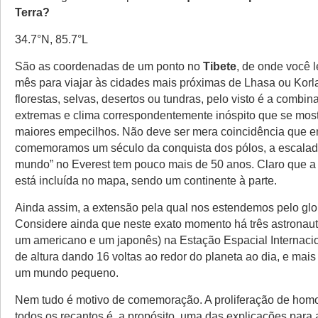
Terra?
34.7°N, 85.7°L
São as coordenadas de um ponto no
Tibete
, de onde você 
mês para viajar às cidades mais próximas de Lhasa ou Korl
florestas, selvas, desertos ou tundras, pelo visto é a combin
extremas e clima correspondentemente inóspito que se mo
maiores empecilhos. Não deve ser mera coincidência que 
comemoramos um século da conquista dos pólos, a escalad
mundo” no Everest tem pouco mais de 50 anos. Claro que a
está incluída no mapa, sendo um continente à parte.
Ainda assim, a extensão pela qual nos estendemos pelo glo
Considere ainda que neste exato momento há três astronaut
um americano e um japonês) na Estação Espacial Internaci
de altura dando 16 voltas ao redor do planeta ao dia, e mai
um mundo pequeno.
Nem tudo é motivo de comemoração. A proliferação de homo
todos os recantos é, a propósito, uma das explicações para