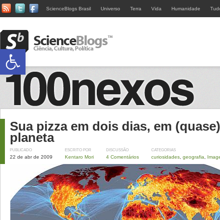
ScienceBlogs Brasil
Universo
Terra
Vida
Humanidade
Tud
Abrir a barra de ferramentas
Sua pizza em dois dias, em (quase)
planeta
PUBLICADO
ESCRITO POR
DISCUSSÃO
CATEGORIAS
22 de abr de 2009
Kentaro Mori
4 Comentários
curiosidades
,
geografia
,
Imag