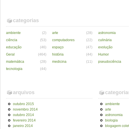
categorias
ambiente
(2)
arte
(28)
astronomia
ciência
(53)
computadores
(22)
culinária
educação
(46)
espaço
(47)
evolução
Geral
(464)
história
(44)
Humor
matemática
(28)
medicina
(11)
pseudociência
tecnologia
(44)
arquivos
categoria
outubro 2015
ambiente
novembro 2014
arte
outubro 2014
astronomia
fevereiro 2014
biologia
janeiro 2014
blogagem colet