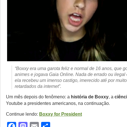
“Boxxy era uma garota feliz e normal de 16 anos, que g
animes e jogava Gaia Online. Nada de errado ou ilegal 
ela recebeu um imenso castigo, imerecido até por muito
retardados da internet”.
Um mês depois do fenômeno: a
história de Boxxy
, a
ciênc
Youtube a presidentes americanos, na continuação.
Continue lendo:
Boxxy for President
Facebook
Mastodon
Email
Share