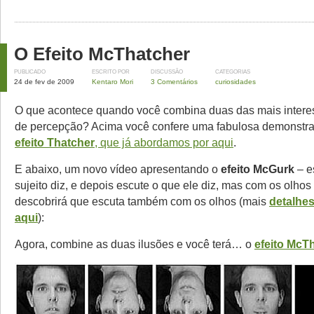
O Efeito McThatcher
PUBLICADO
ESCRITO POR
DISCUSSÃO
CATEGORIAS
24 de fev de 2009
Kentaro Mori
3 Comentários
curiosidades
O que acontece quando você combina duas das mais intere
de percepção? Acima você confere uma fabulosa demonstr
efeito Thatcher
, que já abordamos por aqui
.
E abaixo, um novo vídeo apresentando o
efeito McGurk
– e
sujeito diz, e depois escute o que ele diz, mas com os olho
descobrirá que escuta também com os olhos (mais
detalhe
aqui
):
Agora, combine as duas ilusões e você terá… o
efeito McT