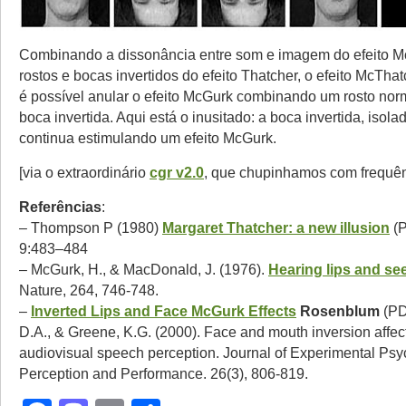
Combinando a dissonância entre som e imagem do efeito 
rostos e bocas invertidos do efeito Thatcher, o efeito McTha
é possível anular o efeito McGurk combinando um rosto no
boca invertida. Aqui está o inusitado: a boca invertida, isol
continua estimulando um efeito McGurk.
[via o extraordinário
cgr v2.0
, que chupinhamos com frequên
Referências
:
– Thompson P (1980)
Margaret Thatcher: a new illusion
(P
9:483–484
– McGurk, H., & MacDonald, J. (1976).
Hearing lips and se
Nature, 264, 746-748.
–
Inverted Lips and Face McGurk Effects
Rosenblum
(PDF
D.A., & Greene, K.G. (2000). Face and mouth inversion affec
audiovisual speech perception. Journal of Experimental P
Perception and Performance. 26(3), 806-819.