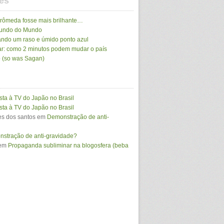
es
drômeda fosse mais brilhante…
Mundo do Mundo
ando um raso e úmido ponto azul
r: como 2 minutos podem mudar o país
 (so was Sagan)
sta à TV do Japão no Brasil
sta à TV do Japão no Brasil
s dos santos
em
Demonstração de anti-
stração de anti-gravidade?
em
Propaganda subliminar na blogosfera (beba