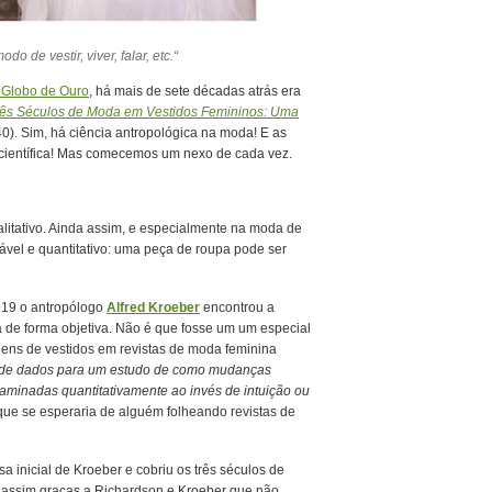
odo de vestir, viver, falar, etc.
“
o Globo de Ouro
, há mais de sete décadas atrás era
rês Séculos de Moda em Vestidos Femininos: Uma
40). Sim, há ciência antropológica na moda! E as
 científica! Mas comecemos um nexo de cada vez.
alitativo. Ainda assim, e especialmente na moda de
rável e quantitativo: uma peça de roupa pode ser
919 o antropólogo
Alfred Kroeber
encontrou a
 de forma objetiva. Não é que fosse um um especial
gens de vestidos em revistas de moda feminina
r de dados para um estudo de como mudanças
xaminadas quantitativamente ao invés de intuição ou
 que se esperaria de alguém folheando revistas de
 inicial de Kroeber e cobriu os três séculos de
 assim graças a Richardson e Kroeber que não