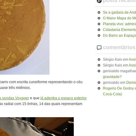
posts recent
Se a galáxia de An
O Maior Mapa do 
Planeta vivo: admir
Cidadania Elementa
Do Barro ao Espaço
comentários
Sérgio Kais
em
Assi
Sérgio Kais
em
Assi
genivaldo magalhae
gravidade?
 barro com escrita cuneiforme representando o céu
genivaldo
em
Demon
ase três milênios.
Rogerio De Godoy
Coca-Cola)
as sondas
Voyager
e que
já adentra o espaço exterior
.
ão radial com 15 linhas, 14 das quais representam