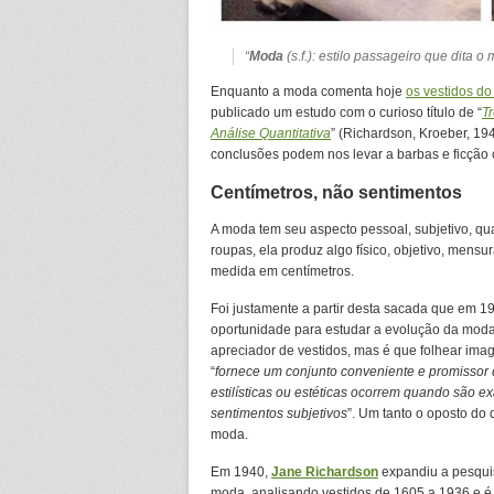
“
Moda
(
s.f.): estilo passageiro que dita o m
Enquanto a moda comenta hoje
os vestidos d
publicado um estudo com o curioso título de “
T
Análise Quantitativa
” (Richardson, Kroeber, 19
conclusões podem nos levar a barbas e ficção
Centímetros, não sentimentos
A moda tem seu aspecto pessoal, subjetivo, qu
roupas, ela produz algo físico, objetivo, mensu
medida em centímetros.
Foi justamente a partir desta sacada que em 1
oportunidade para estudar a evolução da moda
apreciador de vestidos, mas é que folhear ima
“
fornece um conjunto conveniente e promisso
estilísticas ou estéticas ocorrem quando são e
sentimentos subjetivos
”. Um tanto o oposto do
moda.
Em 1940,
Jane Richardson
expandiu a pesquisa
moda, analisando vestidos de 1605 a 1936 e é