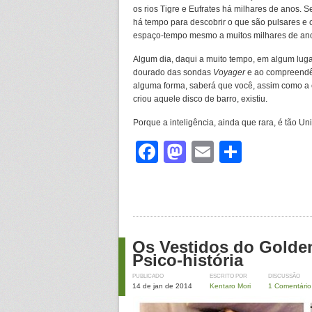
os rios Tigre e Eufrates há milhares de anos.
há tempo para descobrir o que são pulsares e 
espaço-tempo mesmo a muitos milhares de anos
Algum dia, daqui a muito tempo, em algum lugar
dourado das sondas
Voyager
e ao compreendê-
alguma forma, saberá que você, assim como a c
criou aquele disco de barro, existiu.
Porque a inteligência, ainda que rara, é tão Uni
Facebook
Mastodon
Email
Share
Os Vestidos do Golden
Psico-história
PUBLICADO
ESCRITO POR
DISCUSSÃO
14 de jan de 2014
Kentaro Mori
1 Comentário