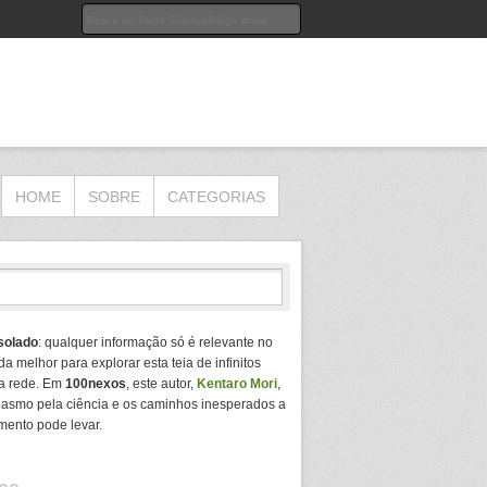
HOME
SOBRE
CATEGORIAS
solado
: qualquer informação só é relevante no
da melhor para explorar esta teia de infinitos
a rede. Em
100nexos
, este autor,
Kentaro Mori
,
usiasmo pela ciência e os caminhos inesperados a
mento pode levar.