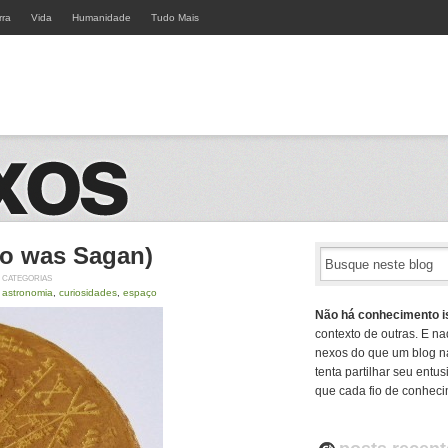
rra
Vida
Humanidade
Tudo Mais
so was Sagan)
CATEGORIAS
astronomia
,
curiosidades
,
espaço
Não há conhecimento i
contexto de outras. E na
nexos do que um blog n
tenta partilhar seu ent
que cada fio de conheci