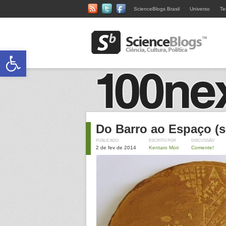
ScienceBlogs Brasil
Universo
Te
Abrir a barra de ferramentas
Do Barro ao Espaço (
PUBLICADO
ESCRITO POR
DISCUSSÃO
2 de fev de 2014
Kentaro Mori
Comente!