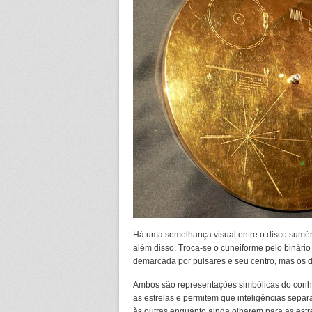
Há uma semelhança visual entre o disco suméri
além disso. Troca-se o cuneiforme pelo binário
demarcada por pulsares e seu centro, mas os 
Ambos são representações simbólicas do conh
as estrelas e permitem que inteligências sep
às outras enquanto ainda olharem para as estr