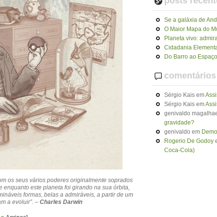
posts recent
Se a galáxia de An
O Maior Mapa do 
Planeta vivo: admir
Cidadania Elementa
Do Barro ao Espaço
comentários
Sérgio Kais
em
Assi
Sérgio Kais
em
Assi
genivaldo magalhae
gravidade?
genivaldo
em
Demon
Rogerio De Godoy
Coca-Cola)
om os seus vários poderes originalmente soprados
enquanto este planeta foi girando na sua órbita,
mináveis formas, belas a admiráveis, a partir de um
m a evoluir”. –
Charles Darwin