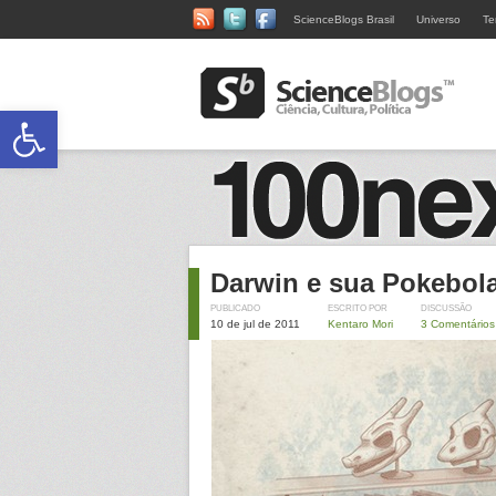
ScienceBlogs Brasil
Universo
Te
Abrir a barra de ferramentas
Darwin e sua Pokebol
PUBLICADO
ESCRITO POR
DISCUSSÃO
10 de jul de 2011
Kentaro Mori
3 Comentários