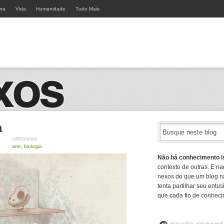
rra
Vida
Humanidade
Tudo Mais
a
CATEGORIAS
arte
,
biologia
Não há conhecimento i
contexto de outras. E na
nexos do que um blog n
tenta partilhar seu ent
que cada fio de conheci