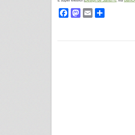
É super efetivo! [
Design de Santo76
, via
GamOv
Facebook
Mastodon
Email
Share