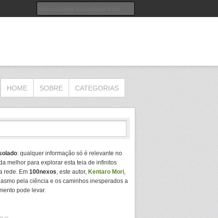
HOME
SOBRE
CATEGORIAS
solado
: qualquer informação só é relevante no
da melhor para explorar esta teia de infinitos
a rede. Em
100nexos
, este autor,
Kentaro Mori
,
usiasmo pela ciência e os caminhos inesperados a
mento pode levar.