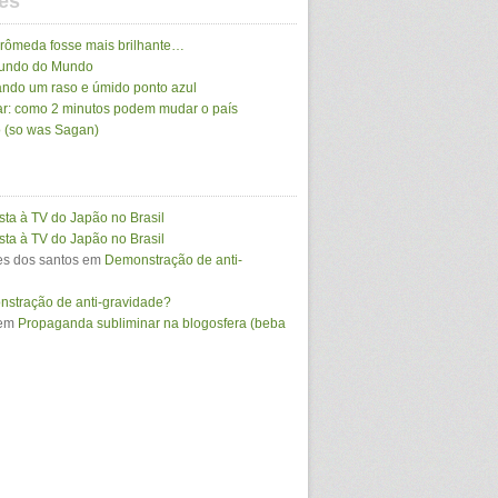
es
drômeda fosse mais brilhante…
Mundo do Mundo
ando um raso e úmido ponto azul
r: como 2 minutos podem mudar o país
 (so was Sagan)
sta à TV do Japão no Brasil
sta à TV do Japão no Brasil
s dos santos
em
Demonstração de anti-
stração de anti-gravidade?
em
Propaganda subliminar na blogosfera (beba