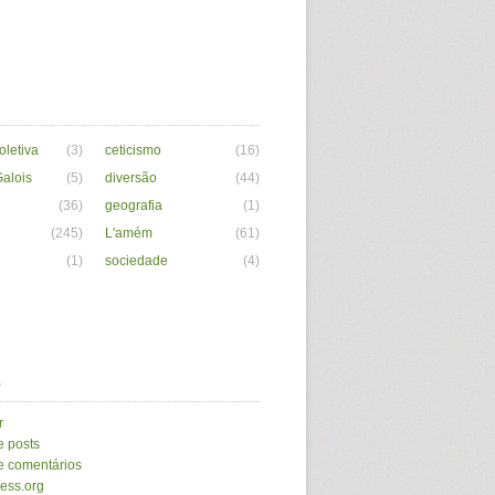
letiva
(3)
ceticismo
(16)
alois
(5)
diversão
(44)
(36)
geografia
(1)
(245)
L'amém
(61)
(1)
sociedade
(4)
a
r
e posts
e comentários
ess.org