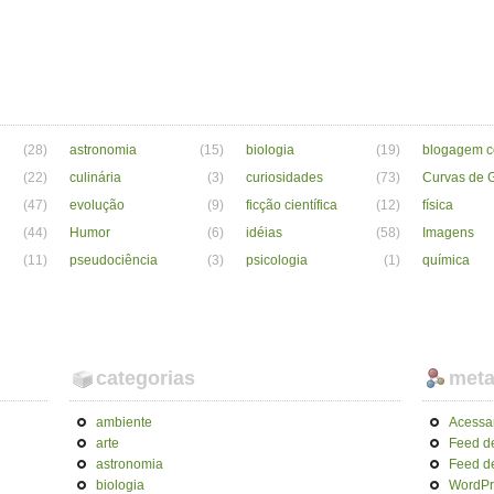
(28)
astronomia
(15)
biologia
(19)
blogagem co
(22)
culinária
(3)
curiosidades
(73)
Curvas de G
(47)
evolução
(9)
ficção científica
(12)
física
(44)
Humor
(6)
idéias
(58)
Imagens
(11)
pseudociência
(3)
psicologia
(1)
química
categorias
met
ambiente
Acessa
arte
Feed d
astronomia
Feed d
biologia
WordPr