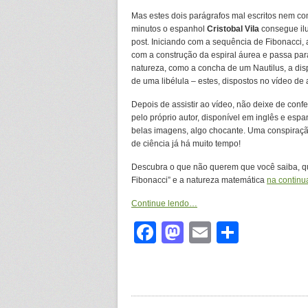
Mas estes dois parágrafos mal escritos nem c
minutos o espanhol
Cristobal Vila
consegue ilu
post. Iniciando com a sequência de Fibonacci
com a construção da espiral áurea e passa par
natureza, como a concha de um Nautilus, a dis
de uma libélula – estes, dispostos no vídeo d
Depois de assistir ao vídeo, não deixe de confe
pelo próprio autor, disponível em inglês e espa
belas imagens, algo chocante. Uma conspiraç
de ciência já há muito tempo!
Descubra o que não querem que você saiba, qu
Fibonacci” e a natureza matemática
na continu
Continue lendo…
Facebook
Mastodon
Email
Share