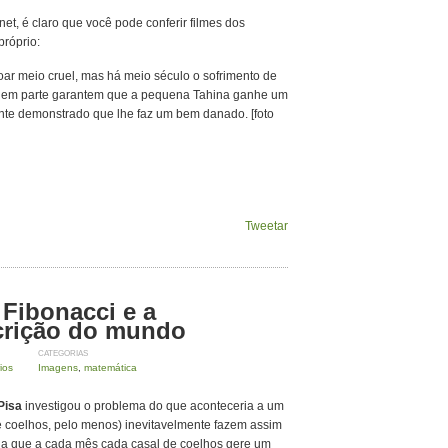
et, é claro que você pode conferir filmes dos
róprio:
ar meio cruel, mas há meio século o sofrimento de
e em parte garantem que a pequena Tahina ganhe um
mente demonstrado que lhe faz um bem danado. [foto
Tweetar
Fibonacci e a
crição do mundo
CATEGORIAS
ios
Imagens
,
matemática
Pisa
investigou o problema do que aconteceria a um
de coelhos, pelo menos) inevitavelmente fazem assim
ha que a cada mês cada casal de coelhos gere um