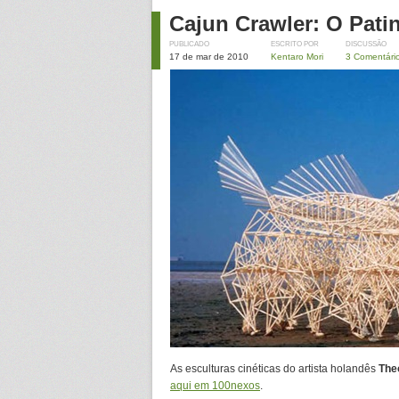
Cajun Crawler: O Pati
PUBLICADO
ESCRITO POR
DISCUSSÃO
17 de mar de 2010
Kentaro Mori
3 Comentári
As esculturas cinéticas do artista holandês
The
aqui em 100nexos
.