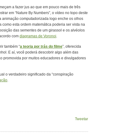
omeçam a fazer jus ao que em pouco mais de três
strar em “Nature By Numbers”, o vídeo no topo deste
, a animação computadorizada logo enche os olhos
a como esta ordem matemática poderia ser vista na
posição das sementes de um girassol e os alvéolos
e acordo com
diagramas de Voronoi
.
rir também “
a teoria por trás do filme
”, oferecida
nhol. E aí, você poderá descobrir algo além das
ão promovida por muitos educadores e divulgadores
al o verdadeiro significado da “conspiração
ação
.
Tweetar