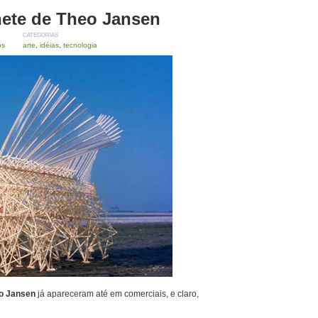
nete de Theo Jansen
CATEGORIAS
os
arte
,
idéias
,
tecnologia
o Jansen
já apareceram até em comerciais, e claro,