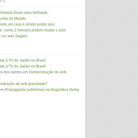
es
drômeda fosse mais brilhante…
Mundo do Mundo
ando um raso e úmido ponto azul
r: como 2 minutos podem mudar o país
 (so was Sagan)
sta à TV do Japão no Brasil
sta à TV do Japão no Brasil
s dos santos
em
Demonstração de anti-
stração de anti-gravidade?
em
Propaganda subliminar na blogosfera (beba