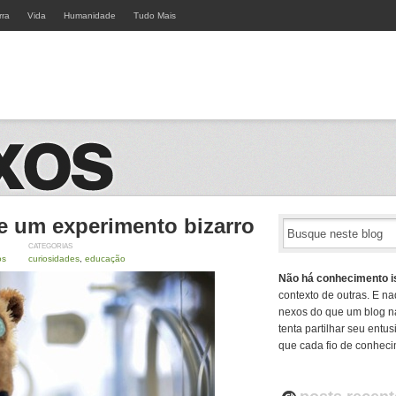
rra
Vida
Humanidade
Tudo Mais
e um experimento bizarro
CATEGORIAS
os
curiosidades
,
educação
Não há conhecimento i
contexto de outras. E na
nexos do que um blog n
tenta partilhar seu ent
que cada fio de conheci