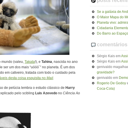
posts recent
Se a galáxia de An
O Maior Mapa do 
Planeta vivo: admir
Cidadania Elementa
Do Barro ao Espaço
comentários
Sérgio Kais
em
Assi
Sérgio Kais
em
Assi
o mundo (valeu,
Takata
!), e
Tahina
, nascida no ano
genivaldo magalhae
 ser um dos mais “uóóó´” no planeta. É um dos
gravidade?
do em cativeiro, tratada com todo o cuidado pela
genivaldo
em
Demon
áveis desta coisa esquisita no
Mail
.
Rogerio De Godoy
so de pelúcia lembra o estudo clássico de
Harry
Coca-Cola)
plicado pelo scibling
Luis Azevedo
no
Ciência Ao