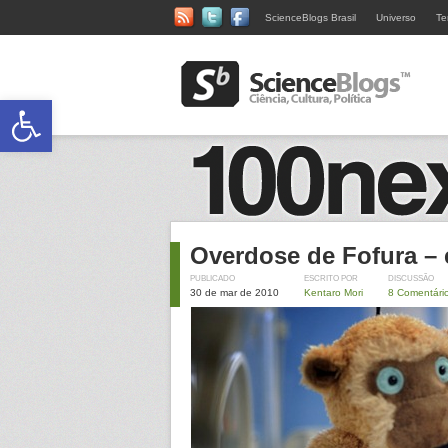
ScienceBlogs Brasil
Universo
Te
Abrir a barra de ferramentas
Overdose de Fofura – 
PUBLICADO
ESCRITO POR
DISCUSSÃO
30 de mar de 2010
Kentaro Mori
8 Comentári