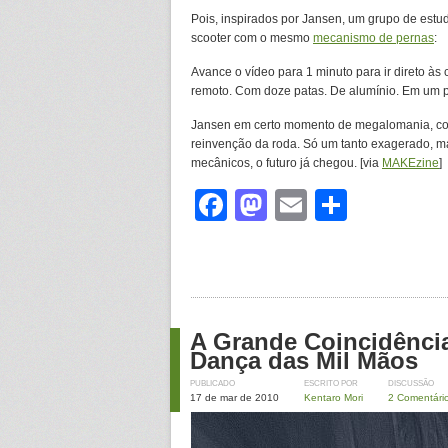
Pois, inspirados por Jansen, um grupo de estu
scooter com o mesmo
mecanismo de pernas
:
Avance o vídeo para 1 minuto para ir direto à
remoto. Com doze patas. De alumínio. Em um p
Jansen em certo momento de megalomania, 
reinvenção da roda. Só um tanto exagerado, 
mecânicos, o futuro já chegou. [via
MAKEzine
]
Facebook
Mastodon
Email
Share
A Grande Coincidência
Dança das Mil Mãos
PUBLICADO
ESCRITO POR
DISCUSSÃO
17 de mar de 2010
Kentaro Mori
2 Comentári