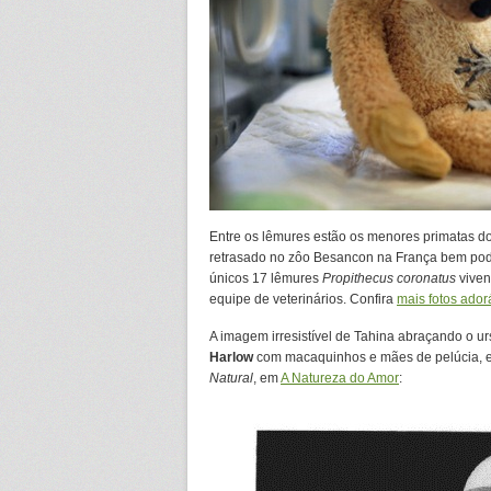
Entre os lêmures estão os menores primatas d
retrasado no zôo Besancon na França bem pode
únicos 17 lêmures
Propithecus coronatus
viven
equipe de veterinários. Confira
mais fotos ador
A imagem irresistível de Tahina abraçando o ur
Harlow
com macaquinhos e mães de pelúcia, ex
Natural
, em
A Natureza do Amor
: