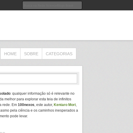
HOME
SOBRE
CATEGORIAS
solado
: qualquer informação só é relevante no
da melhor para explorar esta teia de infinitos
a rede. Em
100nexos
, este autor,
Kentaro Mori
,
usiasmo pela ciência e os caminhos inesperados a
mento pode levar.