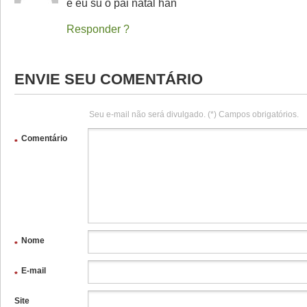
e eu su o pai natal han
Responder
ENVIE SEU COMENTÁRIO
Seu e-mail não será divulgado. (*) Campos obrigatórios.
Comentário
*
Nome
*
E-mail
*
Site