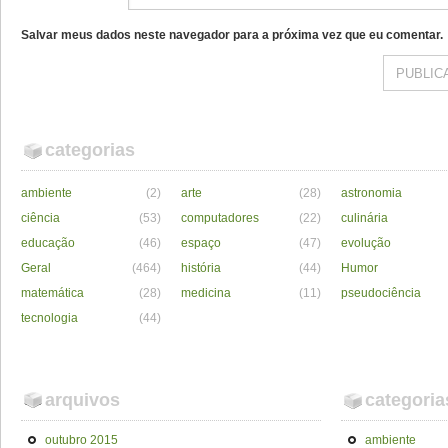
Salvar meus dados neste navegador para a próxima vez que eu comentar.
categorias
ambiente
(2)
arte
(28)
astronomia
ciência
(53)
computadores
(22)
culinária
educação
(46)
espaço
(47)
evolução
Geral
(464)
história
(44)
Humor
matemática
(28)
medicina
(11)
pseudociência
tecnologia
(44)
arquivos
categoria
outubro 2015
ambiente