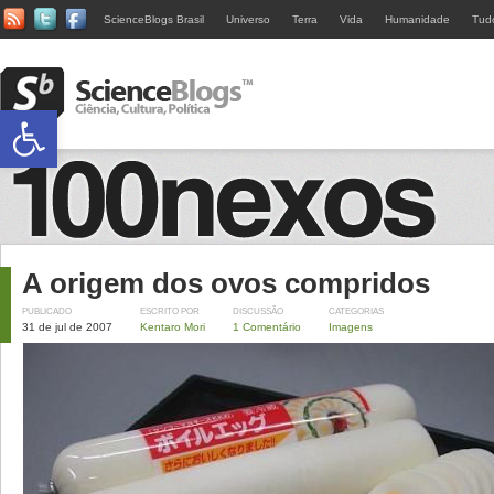
ScienceBlogs Brasil
Universo
Terra
Vida
Humanidade
Tud
Abrir a barra de ferramentas
A origem dos ovos compridos
PUBLICADO
ESCRITO POR
DISCUSSÃO
CATEGORIAS
31 de jul de 2007
Kentaro Mori
1 Comentário
Imagens