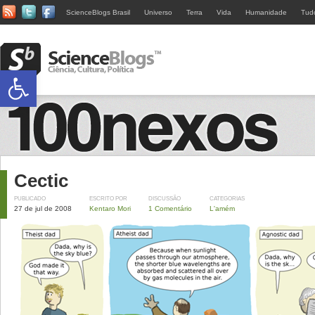
ScienceBlogs Brasil
Universo
Terra
Vida
Humanidade
Tud
Abrir a barra de ferramentas
Cectic
PUBLICADO
ESCRITO POR
DISCUSSÃO
CATEGORIAS
27 de jul de 2008
Kentaro Mori
1 Comentário
L'amém