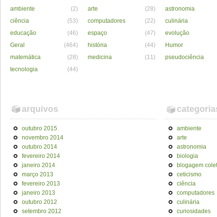
ambiente
(2)
arte
(28)
astronomia
ciência
(53)
computadores
(22)
culinária
educação
(46)
espaço
(47)
evolução
Geral
(464)
história
(44)
Humor
matemática
(28)
medicina
(11)
pseudociência
tecnologia
(44)
arquivos
categoria
outubro 2015
ambiente
novembro 2014
arte
outubro 2014
astronomia
fevereiro 2014
biologia
janeiro 2014
blogagem colet
março 2013
ceticismo
fevereiro 2013
ciência
janeiro 2013
computadores
outubro 2012
culinária
setembro 2012
curiosidades