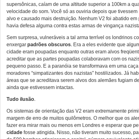
supersônicas, caíam de uma altitude superior a 100km a qua
velocidade do som. Você só as ouviria depois que tivessem 
alvo e causado mais destruição. Nenhum V2 foi abatido em 
havia defesa alguma contra estas armas de vingança nazist
Sem surpresa, vulneráveis a tal arma terrível os londrinos 
enxergar
padrões obscuros
. Era a eles evidente que algu
cidade eram poupadas enquanto outras eram alvos freqüent
acreditar que as partes poupadas colaboravam com os nazi
pequeno passo. E a paranóia se transformava em uma caça
moradores “simpatizantes dos nazistas” hostilizados. Já hab
áreas que se acreditava serem alvos dos alemães fugiam d
ainda que estivessem intactas.
Tudo ilusão
.
Os sistemas de orientação das V2 eram extremamente primi
margem de erro de muitos quilômetros. O melhor que os a
fazer era mirar mais ou menos em Londres e esperar que p
cidade
fosse atingida. Nisso, não tiveram muito sucesso, p