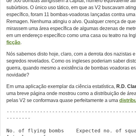
de 500 bombas atingissem a capital, número equivalente ati
subúrbios. O único uso tático, em que as V2 buscavam ating
específico, foram 11 bombas-voadoras lançadas contra uma
Remagen. Nenhuma atingiu o alvo. Qualquer crença de que 
mirassem uma área específica de algumas dezenas de met
em um endereço específico como uma casa ou teatro na Ing
ficção
.
Nós sabemos disto hoje, claro, com a derrota dos nazistas e
segredos revelados. Como os ingleses poderiam saber disto
guerra, quando mesmo a existência de bombas voadoras e
novidade?
Em uma aplicação exemplar da ciência estatística,
R.D. Cla
uma breve página onde mostrou como a distribuição de área
pelas V2 se conformava quase perfeitamente a uma
distrib
------------------------------------------
--------
No. of flying bombs    Expected no. of squares