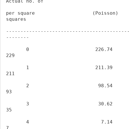
Actual no. of
per square                    (Poisson)              
squares
------------------------------------------
--------
       0                       226.74                      
229
       1                       211.39                      
211
       2                        98.54                       
93
       3                        30.62                       
35
       4                         7.14                        
7