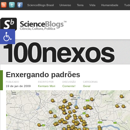
ScienceBlogs Brasil
Universo
Terra
Vida
Humanidade
Tud
Abrir a barra de ferramentas
Enxergando padrões
PUBLICADO
ESCRITO POR
DISCUSSÃO
CATEGORIAS
19 de jan de 2009
Kentaro Mori
Comente!
Geral