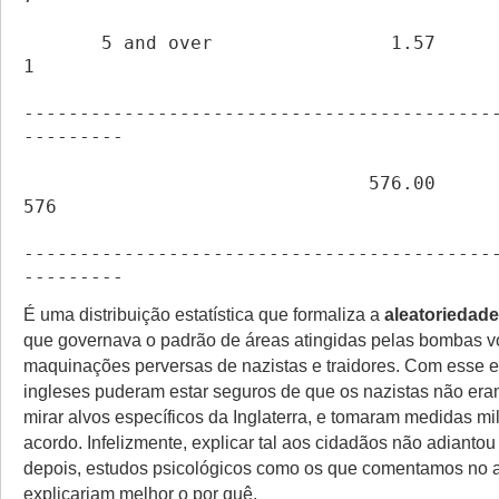
       5 and over                1.57                        
1
------------------------------------------
---------
                               576.00                      
576
------------------------------------------
---------
É uma distribuição estatística que formaliza a
aleatoriedade
que governava o padrão de áreas atingidas pelas bombas v
maquinações perversas de nazistas e traidores. Com esse 
ingleses puderam estar seguros de que os nazistas não er
mirar alvos específicos da Inglaterra, e tomaram medidas mil
acordo. Infelizmente, explicar tal aos cidadãos não adianto
depois, estudos psicológicos como os que comentamos no
explicariam melhor o por quê.