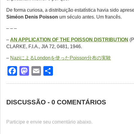
De forma curiosa, a distribuição estatística havia sido apres
Siméon Denis Poisson
um século antes. Um francês.
– – –
–
AN APPLICATION OF THE POISSON DISTRIBUTION
(P
CLARKE, F.I.A., JIA 72, 0481, 1946.
–
NaziによるLondonを使ったPoisson分布の実験
Facebook
Mastodon
Email
Share
DISCUSSÃO - 0 COMENTÁRIOS
Participe e envie seu comentário abaixo.