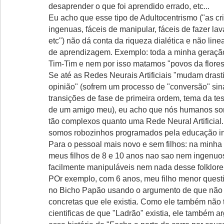
desaprender o que foi aprendido errado, etc...
Eu acho que esse tipo de Adultocentrismo ("as cr
ingenuas, fáceis de manipular, fáceis de fazer la
etc") não dá conta da riqueza dialética e não lin
de aprendizagem. Exemplo: toda a minha geração
Tim-Tim e nem por isso matamos "povos da flore
Se até as Redes Neurais Artificiais "mudam dras
opinião" (sofrem um processo de "conversão" siná
transições de fase de primeira ordem, tema da te
de um amigo meu), eu acho que nós humanos s
tão complexos quanto uma Rede Neural Artificial.
somos robozinhos programados pela educação in
Para o pessoal mais novo e sem filhos: na minha 
meus filhos de 8 e 10 anos nao sao nem ingenuo
facilmente manipuláveis nem nada desse folklore 
POr exemplo, com 6 anos, meu filho menor quest
no Bicho Papão usando o argumento de que não 
concretas que ele existia. Como ele também não 
cientificas de que "Ladrão" existia, ele também 