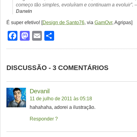
começo tão simples, evoluíram e continuam a evoluir”. 
Darwin
É super efetivo! [
Design de Santo76
, via
GamOvr
, Agripas]
Facebook
Mastodon
Email
Share
DISCUSSÃO - 3 COMENTÁRIOS
Devanil
11 de julho de 2011 às 05:18
hahahaha, adorei a ilustração.
Responder