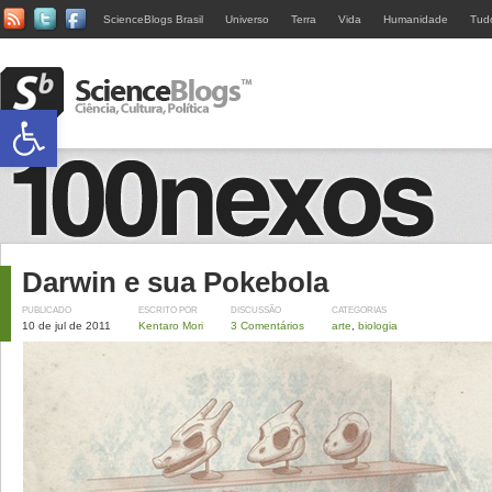
ScienceBlogs Brasil
Universo
Terra
Vida
Humanidade
Tud
Abrir a barra de ferramentas
Darwin e sua Pokebola
PUBLICADO
ESCRITO POR
DISCUSSÃO
CATEGORIAS
10 de jul de 2011
Kentaro Mori
3 Comentários
arte
,
biologia