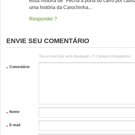
essa história de "Fecha a porta do carro por caus
uma história da Carochinha...
Responder
ENVIE SEU COMENTÁRIO
Seu e-mail não será divulgado. (*) Campos obrigatórios.
Comentário
*
Nome
*
E-mail
*