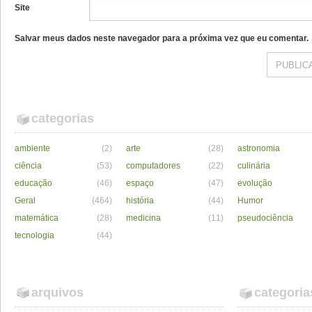
Site
Salvar meus dados neste navegador para a próxima vez que eu comentar.
categorias
ambiente
(2)
arte
(28)
astronomia
ciência
(53)
computadores
(22)
culinária
educação
(46)
espaço
(47)
evolução
Geral
(464)
história
(44)
Humor
matemática
(28)
medicina
(11)
pseudociência
tecnologia
(44)
arquivos
categoria