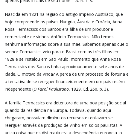
apenas pelas iniciais de seu nome – A. R. T. S.
Nascida em 1821 na região do antigo Império Austríaco, que
hoje compreende os países Hungria, Áustria e Croácia, Anna
Rosa Termacsics dos Santos era filha de um produtor e
comerciante de vinhos: Antônio Termacsics. Não temos
nenhuma informação sobre a sua mãe. Sabemos apenas que o
senhor Termacsics veio para o Brasil com as três filhas em
1828 e se instalou em São Paulo, momento que Anna Rosa
Termacsics dos Santos tinha aproximadamente sete anos de
idade. O motivo da vinda? A perda de um processo de fortuna e
a tentativa de se reerguer financeiramente em um país recém
independente (
O Farol Paulistano
, 1829, Ed. 260, p. 3).
A família Termacsics era detentora de uma boa posição social
quando da residência na Europa. Todavia, quando aqui
chegaram, possuíam diminutos recursos e tentavam se
reerguer através da produção de vinho em solos paulistas. A
única coisa que os distinguia era a descendência europeia, o