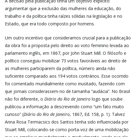
A decisão pela publicação tinha um objetivo explícito:
argumentar que a exclusão das mulheres da educação, do
trabalho e da política tinha raízes sólidas na legislação e no
Estado, que era todo composto por homens.
Um outro incentivo que consideramos crucial para a publicação
da obra foi a proposta pelo direito ao voto feminino levada ao
parlamento inglês, em 1867, por John Stuart Mill. O filósofo e
político conseguiu mobilizar 73 votos favoráveis ao direito de
as mulheres participarem da política, número ainda não
suficiente comparado aos 194 votos contrários. Esse ocorrido
foi comentado mundialmente como inusitado, fazendo com
que jornais considerassem-no de tamanha “audácia”. No Brasil
não foi diferente, o
Diário do Rio de Janeiro
logo que soube
publicou a informação a descrevendo como “um fato muito
curioso” (
Diário do Rio de Janeiro
, 1867, Ed. 158, p. 1). Talvez
Anna Rosa Termacsics dos Santos tenha sido influenciada por
Stuart Mill, colocando-se como porta-voz de uma mobilização