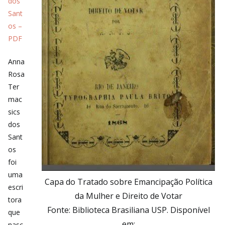
dos
Sant
os –
PDF
Anna
Rosa
Ter
mac
sics
dos
Sant
os
foi
uma
Capa do Tratado sobre Emancipação Política
escri
da Mulher e Direito de Votar
tora
Fonte: Biblioteca Brasiliana USP. Disponível
que
em:
nasc