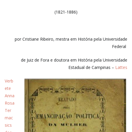
(1821-1886)
por Cristiane Ribeiro, mestra em História pela Universidade
Federal
de Juiz de Fora e doutora em História pela Universidade
Estadual de Campinas –
Lattes
Verb
ete
Anna
Rosa
Ter
mac
sics