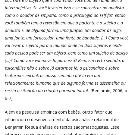
paciente é o objeto que é conhecido, você não tem uma teoria
intersubjetiva. Se você inverter isso e se concentrar no analista
como o doador de empatia, como a psicologia do self faz, então
você também tem a reversão em que o paciente é o sujeito e o
analista é, de alguma forma, uma função, um doador de algo,
uma fonte, um fornecedor, uma fonte de bondade. (…) Como você
vai levar o sujeito para o mundo onde há dois sujeitos e onde
cada pessoa pode ser um objeto, bem como um sujeito de desejo
(…)? Como você vai movê-lo para isso? Bem, em certo sentido, a
psicanálise não é sobre já estarmos lá, a psicanálise é sobre
tentarmos encontrar nosso caminho até lá em um
relacionamento humano que de alguma forma se assemelha ou
recria a situação da criação parental inicial.
(Benjamin, 2006, p.
6-7)
Além da pesquisa empírica com bebês, outro fator que
influenciou o desenvolvimento da psicanálise relacional de
Benjamin foi sua análise de textos sadomasoquistas. Esse
interesse surgiu em resposta a debates feministas sobre