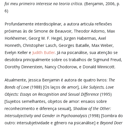
foi meu primeiro interesse na teoria crítica.
(Benjamin, 2006, p.
6)
Profundamente interdisciplinar, a autora articula reflexões
próximas às de Simone de Beauvoir, Theodor Adorno, Max
Horkheimer, Georg W. F. Hegel, Jürgen Habermas, Axel
Honneth, Christopher Lasch,
Georges Bataille, Max Weber,
Evelyn Keller e
Judith Butler
. Já na psicanálise, sua atenção se
desdobra principalmente sobre os trabalhos de
Sigmund Freud
,
Dorothy Dinnerstein,
Nancy Chodorow, e Donald Winnicott.
Atualmente, Jessica Benjamin é autora de quatro livros:
The
Bonds of Love
(1988) [Os laços de amor],
Like Subjects, Love
Objects: Essays on Recognition and Sexual Difference
(1995)
[Sujeitos semelhantes, objetos de amor: ensaios sobre
reconhecimento e diferença sexual],
Shadow of the Other:
Intersubjectivity and Gender in Psychoanalysis
(1998) [Sombra do
outro: intersubjetividade e gênero na psicanálise] e
Beyond Doer