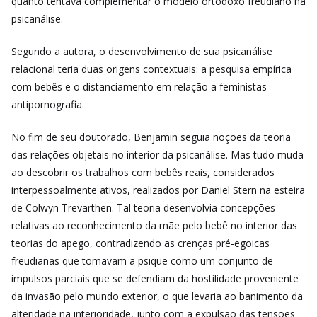
quanto tentava complementar o modelo ortodoxo freudiano na
psicanálise.
Segundo a autora, o desenvolvimento de sua psicanálise
relacional teria duas origens contextuais: a pesquisa empírica
com bebês e o distanciamento em relação a feministas
antipornografia.
No fim de seu doutorado, Benjamin seguia noções da teoria
das relações objetais no interior da psicanálise. Mas tudo muda
ao descobrir os trabalhos com bebês reais, considerados
interpessoalmente ativos, realizados por Daniel Stern na esteira
de Colwyn
Trevarthen. Tal teoria desenvolvia concepções
relativas ao reconhecimento da mãe pelo bebê no interior das
teorias do apego, contradizendo as crenças pré-egoicas
freudianas que tomavam a psique como um conjunto de
impulsos parciais que se defendiam da hostilidade proveniente
da invasão pelo mundo exterior, o que levaria ao banimento da
alteridade na interioridade, junto com a expulsão das tensões