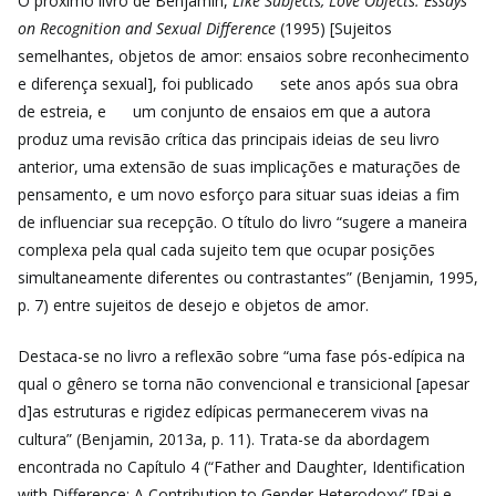
O próximo livro de Benjamin,
Like Subjects, Love Objects: Essays
on Recognition and Sexual Difference
(1995) [Sujeitos
semelhantes, objetos de amor: ensaios sobre reconhecimento
e diferença sexual], foi publicado
sete anos após sua obra
de estreia, e
um conjunto de ensaios em que a autora
produz uma revisão crítica das principais ideias de seu livro
anterior, uma extensão de suas implicações e maturações de
pensamento, e um novo esforço para situar suas ideias a fim
de influenciar sua recepção. O título do livro “sugere a maneira
complexa pela qual cada sujeito tem que ocupar posições
simultaneamente diferentes ou contrastantes” (Benjamin, 1995,
p. 7) entre sujeitos de desejo e objetos de amor.
Destaca-se no livro a reflexão sobre “uma fase pós-edípica
na
qual o gênero se torna não convencional e transicional [apesar
d]as estruturas e rigidez edípicas permanecerem vivas na
cultura”
(Benjamin, 2013a, p. 11). Trata-se da abordagem
encontrada no Capítulo 4 (“
Father and Daughter, Identification
with Difference: A Contribution to Gender Heterodoxy” [Pai e