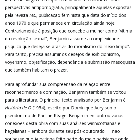
perspectivas antipornografia, principalmente aquelas expostas
pela revista
Ms.
, publicação feminista que data do início dos
anos 1970 e que permanece em circulação ainda hoje.
Contrariamente à posição que concebe a mulher como “vítima
da revolução sexual”, Benjamin assume a complexidade
psíquica que deseja se afastar do moralismo do “sexo limpo”.
Para tanto, precisa assumir os desejos de exibicionismo,
voyerismo, objetificação, dependência e submissão masoquista
que também habitam o prazer.
Para aprofundar sua compreensão da relação entre
reconhecimento e dominação, Benjamin também se voltou
para a literatura. O principal texto analisado por Benjamin é
História de O
(1954), escrito por Dominique Aury sob o
pseudônimo de Pauline Réage. Benjamin encontrou várias
conexões desta obra com suas análises winnicottianas e
hegelianas – embora durante seu pós-doutorado
não
soubesse que Aury tinha feito
parte do meio parisiense onde