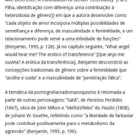
Filha, identificação com diferença: uma contribuição à
heterodoxia de gênero]) em que a autora desenvolve como
“cada objeto de amor incorpora múltiplas possibilidades de
semelhança e diferença, de masculinidade e feminilidade, e um
relacionamento pode servir a uma infinidade de funções
”
(Benjamin, 1995, p. 128). Já no
capítulo seguinte, “What angel
would hear me? The erotics of transference” [Que anjo me
ouviria? A erótica da transferência], Benjamin desconstrói as
concepções tradicionais de gênero sobre a feminilidade que
“acolhe e cuida” e a masculinidade de “penetração fálica”.
A temática da pornografia/sadomasoquismo é retomada a
partir de outras personagens: “Satã”, de
Paraísos Perdidos
(1667), obra de John Milton e “Mefistófeles” do
Fausto
(1808),
de Johann W. Goethe, refletindo como
“a liberdade de fantasiar
pode contribuir positivamente para o metabolismo da
agressão” (Benjamin, 1995, p. 196).