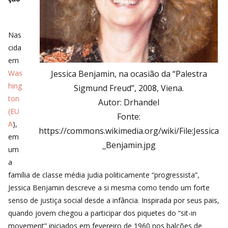
Nas
cida
em
Was
Jessica Benjamin, na ocasião da “Palestra
hing
Sigmund Freud”, 2008, Viena.
ton
Autor: Drhandel
(EU
Fonte:
A
),
https://commons.wikimedia.org/wiki/File:Jessica
em
_Benjamin.jpg
um
a
família de classe média judia politicamente “progressista”,
Jessica Benjamin descreve a si mesma como tendo um forte
senso de justiça social desde a infância. Inspirada por seus pais,
quando jovem chegou a participar dos piquetes do “sit-in
movement” iniciados em fevereiro de 1960 nos balcões de