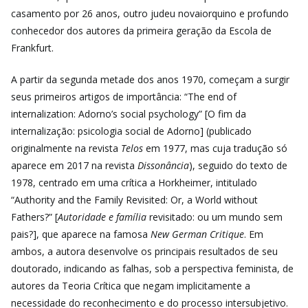
casamento por 26 anos, outro judeu novaiorquino e profundo
conhecedor dos autores da primeira geração da Escola de
Frankfurt.
A
partir da segunda metade dos anos 1970, começam a surgir
seus primeiros artigos de importância: “
The end of
internalization: Adorno’s social psychology”
[O fim da
internalização: psicologia social de Adorno] (publicado
originalmente na revista
Telos
em 1977, mas cuja tradução só
aparece em 2017 na revista
Dissonância
), seguido do texto de
1978, centrado em uma crítica a Horkheimer, intitulado
“
Authority and the Family Revisited: Or, a World without
Fathers?” [
Autoridade e família
revisitado: ou um mundo sem
pais?], que aparece na famosa
New German Critique
. Em
ambos, a autora desenvolve os principais resultados de seu
doutorado, indicando as falhas, sob a perspectiva feminista, de
autores da Teoria Crítica que negam
implicitamente
a
necessidade do
reconhecimento e do processo intersubjetivo.