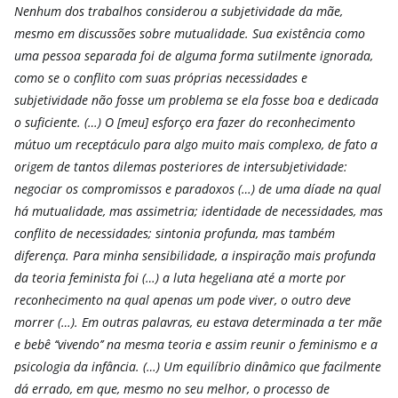
Nenhum dos trabalhos considerou a subjetividade da mãe,
mesmo em discussões sobre mutualidade. Sua existência como
uma pessoa separada foi de alguma forma sutilmente ignorada,
como se o conflito com suas próprias necessidades e
subjetividade não fosse um problema se ela fosse boa e dedicada
o suficiente. (…) O [meu] esforço era fazer do reconhecimento
mútuo um receptáculo para algo muito mais complexo, de fato a
origem de tantos dilemas posteriores de intersubjetividade:
negociar os compromissos e paradoxos (…) de uma díade na qual
há mutualidade, mas assimetria; identidade de necessidades, mas
conflito de necessidades; sintonia profunda, mas também
diferença. Para minha sensibilidade, a inspiração mais profunda
da teoria feminista foi (…) a luta hegeliana até a morte por
reconhecimento na qual apenas um pode viver, o outro deve
morrer (…). Em outras palavras, eu estava determinada a ter mãe
e bebê ‘‘vivendo’’ na mesma teoria e assim reunir o feminismo e a
psicologia da infância. (…) Um equilíbrio dinâmico que facilmente
dá errado, em que, mesmo no seu melhor, o processo de