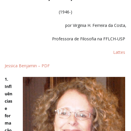
(1946-)
por Virginia H. Ferreira da Costa,
Professora de Filosofia na FFLCH-USP
Lattes
Jessica Benjamin – PDF
1.
Infl
uên
cias
e
for
ma
ção