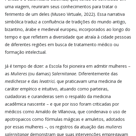
uma viagem, reuniram seus conhecimentos para tratar o
ferimento de um deles (Museo Virtuale, 2022). Essa narrativa
simbólica traduz a confluência de tradições do mundo antigo,
bizantino, árabe e medieval europeu, incorporados ao longo do
tempo e que refletem a diversidade que atraía à cidade pessoas
de diferentes regiões em busca de tratamento médico ou
formação intelectual.
Já é tempo de dizer: a Escola foi pioneira em admitir mulheres –
as
Mulieres
(ou damas)
Salernitanae
. Diferentemente das
medichesse
e das
levatrici,
que praticavam uma medicina de
caráter empírico e intuitivo, atuando como parteiras,
cuidadoras e curandeiras sem o respaldo da medicina
acadêmica nascente – e que por isso foram criticadas por
médicos como Arnaldo de Villanova, que condenava o uso de
apotropaicos como fórmulas mágicas e amuletos, adotados
por essas mulheres –, os registros da atuação das
mulieres
salernitanae
demonstram que suas intervenções empregavam