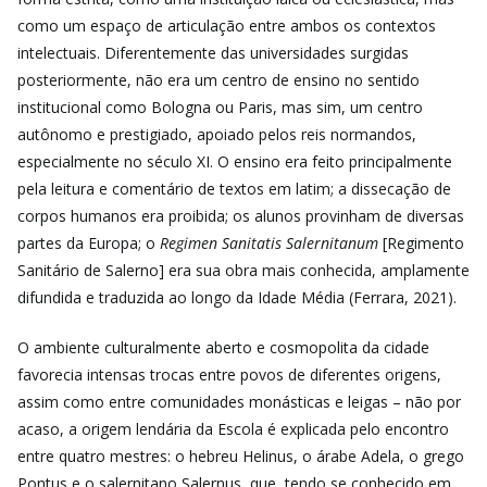
como um espaço de articulação entre ambos os contextos
intelectuais. Diferentemente das universidades surgidas
posteriormente, não era um centro de ensino no sentido
institucional como Bologna ou Paris, mas sim, um centro
autônomo e prestigiado, apoiado pelos reis normandos,
especialmente no século XI. O ensino era feito principalmente
pela leitura e comentário de textos em latim; a dissecação de
corpos humanos era proibida; os alunos provinham de diversas
partes da Europa; o
Regimen Sanitatis Salernitanum
[Regimento
Sanitário de Salerno] era sua obra mais conhecida, amplamente
difundida e traduzida ao longo da Idade Média (
Ferrara, 2021).
O ambiente culturalmente aberto e cosmopolita da cidade
favorecia intensas trocas entre povos de diferentes origens,
assim como entre comunidades monásticas e leigas – não por
acaso, a origem lendária da Escola é explicada pelo encontro
entre quatro mestres: o hebreu Helinus, o árabe Adela, o grego
Pontus e o salernitano Salernus, que, tendo se conhecido em