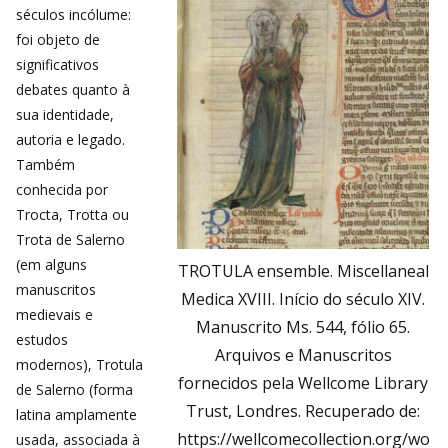
séculos incólume:
foi objeto de
significativos
debates quanto à
sua identidade,
autoria e legado.
Também
conhecida por
Trocta, Trotta ou
Trota de Salerno
(em alguns
TROTULA ensemble. Miscellaneal
manuscritos
Medica XVIII. Início do século XIV.
medievais e
Manuscrito Ms. 544, fólio 65.
estudos
Arquivos e Manuscritos
modernos), Trotula
fornecidos pela Wellcome Library
de Salerno (forma
Trust, Londres. Recuperado de:
latina amplamente
https://wellcomecollection.org/wo
usada, associada à