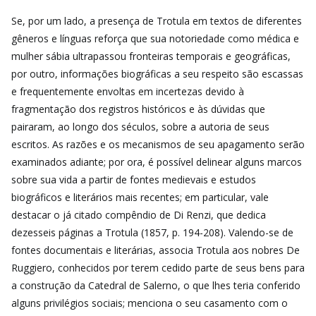
Se, por um lado, a presença de Trotula em textos de diferentes
gêneros e línguas reforça que sua notoriedade como médica e
mulher sábia ultrapassou fronteiras temporais e geográficas,
por outro, informações biográficas a seu respeito são escassas
e frequentemente envoltas em incertezas devido à
fragmentação dos registros históricos e às dúvidas que
pairaram, ao longo dos séculos, sobre a autoria de seus
escritos. As razões e os mecanismos de seu apagamento serão
examinados adiante; por ora, é possível delinear alguns marcos
sobre sua vida a partir de fontes medievais e estudos
biográficos e literários mais recentes; em particular, vale
destacar o já citado compêndio de Di Renzi, que dedica
dezesseis páginas a Trotula (1857, p. 194-208). Valendo-se de
fontes documentais e literárias, associa Trotula aos nobres De
Ruggiero, conhecidos por terem cedido parte de seus bens para
a construção da Catedral de Salerno, o que lhes teria conferido
alguns privilégios sociais; menciona o seu casamento com o