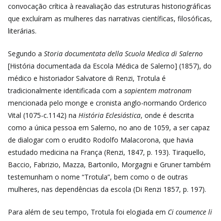
convocação crítica à reavaliação das estruturas historiográficas
que excluíram as mulheres das narrativas científicas, filosóficas,
literárias.
Segundo a
Storia documentata della Scuola Medica di Salerno
[História documentada da Escola Médica de Salerno] (1857), do
médico e historiador Salvatore di Renzi, Trotula é
tradicionalmente identificada com a
sapientem matronam
mencionada pelo monge e cronista anglo-normando Orderico
Vital (1075-c.1142) na
História Eclesiástica
, onde é descrita
como a única pessoa em Salerno, no ano de 1059, a ser capaz
de dialogar com o erudito Rodolfo Malacorona, que havia
estudado medicina na França (Renzi, 1847, p. 193). Tiraquello,
Baccio, Fabrizio, Mazza, Bartonilo, Morgagni e Gruner também
testemunham o nome “Trotula”, bem como o de outras
mulheres, nas dependências da escola (Di Renzi 1857, p. 197).
Para além de seu tempo, Trotula foi elogiada em
Ci coumence li