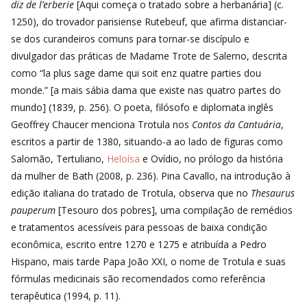
diz de l’erberie
[Aqui começa o tratado sobre a herbanária] (c.
1250), do trovador parisiense Rutebeuf, que afirma distanciar-
se dos curandeiros comuns para tornar-se discípulo e
divulgador das práticas de Madame Trote
de Salerno, descrita
como “la plus sage dame qui soit enz quatre parties dou
monde.” [a mais sábia dama que existe nas quatro partes do
mundo] (1839, p. 256). O poeta, filósofo e diplomata inglês
Geoffrey Chaucer menciona Trotula nos
Contos da Cantuária
,
escritos a partir de 1380, situando-a ao lado de figuras como
Salomão, Tertuliano,
Heloísa
e Ovídio, no prólogo da história
da mulher de Bath (2008, p. 236). Pina Cavallo, na introdução à
edição italiana do tratado de Trotula, observa que no
Thesaurus
pauperum
[Tesouro dos pobres], uma compilação de remédios
e tratamentos acessíveis para pessoas de baixa condição
econômica, escrito entre 1270 e 1275 e atribuída a Pedro
Hispano, mais tarde Papa João XXI, o nome de Trotula e suas
fórmulas medicinais são recomendados como referência
terapêutica (1994, p. 11).