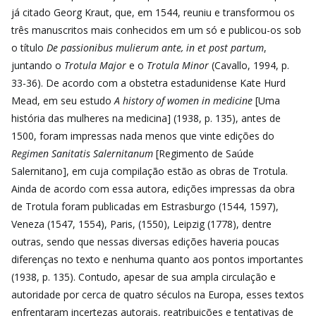
já citado Georg Kraut, que, em 1544, reuniu e transformou os
três manuscritos mais conhecidos em um só e publicou-os sob
o título
De passionibus mulierum ante, in et post partum
,
juntando o
Trotula Major
e o
Trotula Minor
(Cavallo, 1994, p.
33-36). De acordo com a obstetra estadunidense Kate Hurd
Mead, em seu estudo
A history of women in medicine
[Uma
história das mulheres na medicina] (1938, p. 135), antes de
1500, foram impressas nada menos que vinte edições do
Regimen Sanitatis Salernitanum
[Regimento de Saúde
Salernitano], em cuja compilação estão as obras de Trotula.
Ainda de acordo com essa autora, edições impressas da obra
de Trotula foram publicadas em Estrasburgo (1544, 1597),
Veneza (1547, 1554), Paris, (1550), Leipzig (1778), dentre
outras, sendo que nessas diversas edições haveria poucas
diferenças no texto e nenhuma quanto aos pontos importantes
(1938, p. 135). Contudo, apesar de sua ampla circulação e
autoridade por cerca de quatro séculos na Europa, esses textos
enfrentaram incertezas autorais, reatribuições e tentativas de