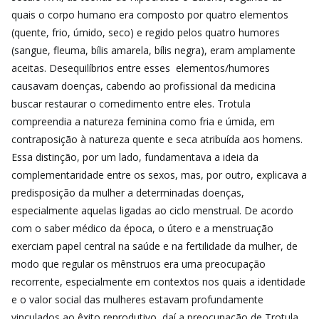
quais o corpo humano era composto por quatro elementos
(quente, frio, úmido, seco) e regido pelos quatro humores
(sangue, fleuma, bílis amarela, bílis negra), eram amplamente
aceitas. Desequilíbrios entre esses elementos/humores
causavam doenças, cabendo ao profissional da medicina
buscar restaurar o comedimento entre eles. Trotula
compreendia a natureza feminina como fria e úmida, em
contraposição à natureza quente e seca atribuída aos homens.
Essa distinção, por um lado, fundamentava a ideia da
complementaridade entre os sexos, mas, por outro, explicava a
predisposição da mulher a determinadas doenças,
especialmente aquelas ligadas ao ciclo menstrual. De acordo
com o saber médico da época, o útero e a menstruação
exerciam papel central na saúde e na fertilidade da mulher, de
modo que regular os mênstruos era uma preocupação
recorrente, especialmente em contextos nos quais a identidade
e o valor social das mulheres estavam profundamente
vinculados ao êxito reprodutivo, daí a preocupação de Trotula