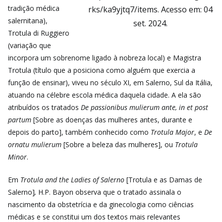
tradição médica
rks/ka9yjtq7/items. Acesso em: 04
salernitana),
set. 2024.
Trotula di Ruggiero
(variação que
incorpora um sobrenome ligado à nobreza local) e Magistra
Trotula (título que a posiciona como alguém que exercia a
função de ensinar), viveu no século XI, em Salerno, Sul da Itália,
atuando na célebre escola médica daquela cidade. A ela são
atribuídos os tratados
De passionibus mulierum ante, in et post
partum
[Sobre as doenças das mulheres antes, durante e
depois do parto], também conhecido como
Trotula Major
, e
De
ornatu mulierum
[Sobre a beleza das mulheres], ou
Trotula
Minor
.
Em
Trotula and the Ladies of Salerno
[Trotula e as Damas de
Salerno]
,
H.P. Bayon observa que o tratado assinala o
nascimento da obstetrícia e da ginecologia como ciências
médicas e se constitui um dos textos mais relevantes