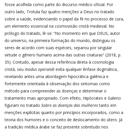
fosse acolhida como parte do discurso médico oficial. Por
outro lado, Trotula faz quatro menções a Deus no tratado
sobre a saúde, evidenciando o papel da fé no processo de cura,
um elemento essencial na cosmovisão cristã medieval. No
prólogo do tratado, lê-se: “No momento em que DEUS, autor
do universo, na primeira formação do mundo, distinguiu os
seres de acordo com suas espécies, separou por singular
virtude o gênero humano acima das outras criaturas” (2018, p.
35). Contudo, apesar dessa referência direta à cosmologia
cristã, seu
modus operandi
evita qualquer ênfase dogmática,
revelando antes uma abordagem hipocrática-galênica e
fortemente orientada à observação dos sintomas como
método para compreender as doenças e determinar o
tratamento mais apropriado. Com efeito, Hipócrates e Galeno
figuram no tratado
Sobre as doenças das mulheres
tanto em
menções explícitas quanto por princípios incorporados, como a
teoria dos humores e o conceito de deslocamento do útero. Já
a tradição médica árabe se faz presente sobretudo nos