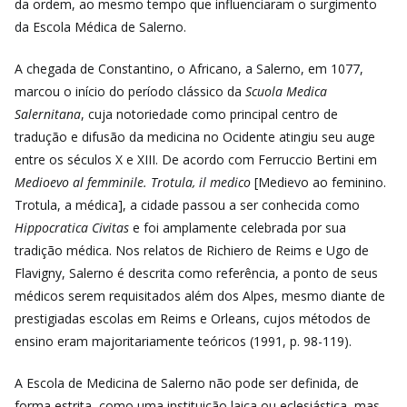
da ordem, ao mesmo tempo que influenciaram o surgimento
da Escola Médica de Salerno.
A chegada de Constantino, o Africano, a Salerno, em 1077,
marcou o início do período clássico da
Scuola Medica
Salernitana
, cuja notoriedade como principal centro de
tradução e difusão da medicina no Ocidente atingiu seu auge
entre os séculos X e XIII. De acordo com Ferruccio Bertini em
Medioevo al femminile. Trotula, il medico
[Medievo ao feminino.
Trotula, a médica], a cidade passou a ser conhecida como
Hippocratica Civitas
e foi amplamente celebrada por sua
tradição médica. Nos relatos de Richiero de Reims e Ugo de
Flavigny, Salerno é descrita como referência, a ponto de seus
médicos serem requisitados além dos Alpes, mesmo diante de
prestigiadas escolas em Reims e Orleans, cujos métodos de
ensino eram majoritariamente teóricos (1991, p. 98-119).
A Escola de Medicina de Salerno não pode ser definida, de
forma estrita, como uma instituição laica ou eclesiástica, mas