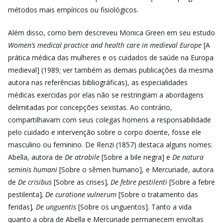
métodos mais empíricos ou fisiológicos.
Além disso, como bem descreveu Monica Green em seu estudo
Women’s medical practice and health care in medieval Europe
[A
prática médica das mulheres e os cuidados de saúde na Europa
medieval] (1989; ver também as demais publicações da mesma
autora nas referências bibliográficas), as especialidades
médicas exercidas por elas não se restringiam a abordagens
delimitadas por concepções sexistas. Ao contrário,
compartilhavam com seus colegas homens a responsabilidade
pelo cuidado e intervenção sobre o corpo doente, fosse ele
masculino ou feminino. De Renzi (1857) destaca alguns nomes:
Abella, autora de
De atrabile
[Sobre a bile negra] e
De natura
seminis humani
[Sobre o sêmen humano], e Mercuriade, autora
de
De crisibus
[Sobre as crises]
, De febre pestilenti
[Sobre a febre
pestilenta]
, De curatione vulnerum
[Sobre o tratamento das
feridas]
, De unguentis
[Sobre os unguentos]. Tanto a vida
quanto a obra de Abella e Mercuriade permanecem envoltas