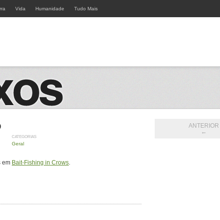
rra
Vida
Humanidade
Tudo Mais
o
ANTERIOR
←
CATEGORIAS
Geral
es em
Bait-Fishing in Crows
.