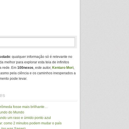
solado
: qualquer informação só é relevante no
da melhor para explorar esta teia de infinitos
a rede. Em
100nexos
, este autor,
Kentaro Mori
,
usiasmo pela ciência e os caminhos inesperados a
mento pode levar.
es
drômeda fosse mais brilhante…
Mundo do Mundo
ando um raso e úmido ponto azul
r: como 2 minutos podem mudar o país
 (so was Sagan)