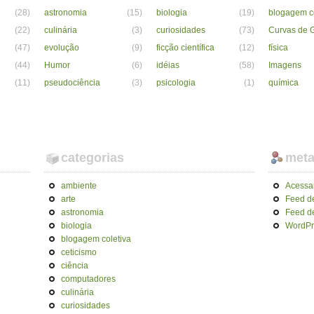
(28)
astronomia
(15)
biologia
(19)
blogagem co
(22)
culinária
(3)
curiosidades
(73)
Curvas de G
(47)
evolução
(9)
ficção científica
(12)
física
(44)
Humor
(6)
idéias
(58)
Imagens
(11)
pseudociência
(3)
psicologia
(1)
química
categorias
met
ambiente
Acessa
arte
Feed d
astronomia
Feed d
biologia
WordPr
blogagem coletiva
ceticismo
ciência
computadores
culinária
curiosidades