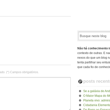
Não há conhecimento i
contexto de outras. E na
nexos do que um blog n
tenta partilhar seu ent
que cada fio de conheci
ado. (*) Campos obrigatórios.
posts recent
Se a galáxia de An
O Maior Mapa do 
Planeta vivo: admir
Cidadania Elementa
Do Barro ao Espaço