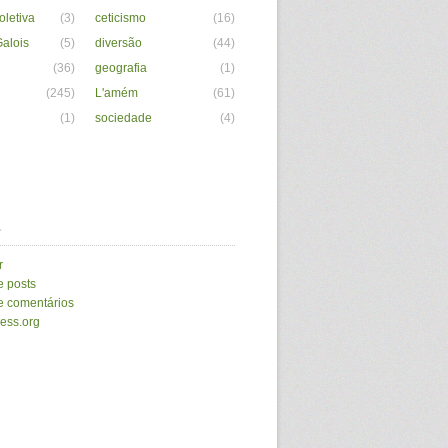
letiva
(3)
ceticismo
(16)
alois
(5)
diversão
(44)
(36)
geografia
(1)
(245)
L'amém
(61)
(1)
sociedade
(4)
a
r
e posts
e comentários
ess.org