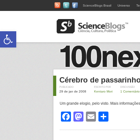
ScienceBlogs Brasil
Universo
Te
Abrir a barra de ferramentas
Cérebro de passarinh
PUBLICADO
ESCRITO POR
DISCUSSÃO
29 de jan de 2008
Kentaro Mori
1 Comentário
Um grande elogio, pelo visto. Mais informaçõ
Facebook
Mastodon
Email
Share